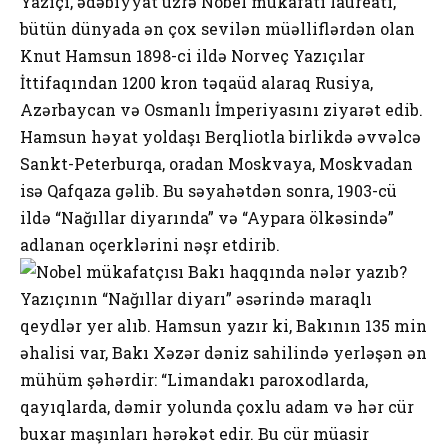
Yazıçı, ədəbiyyat üzrə Nobel mükafatı laureatı,
bütün dünyada ən çox sevilən müəlliflərdən olan
Knut Hamsun 1898-ci ildə Norveç Yazıçılar
İttifaqından 1200 kron təqaüd alaraq Rusiya,
Azərbaycan və Osmanlı İmperiyasını ziyarət edib.
Hamsun həyat yoldaşı Berqliotla birlikdə əvvəlcə
Sankt-Peterburqa, oradan Moskvaya, Moskvadan
isə Qafqaza gəlib. Bu səyahətdən sonra, 1903-cü
ildə “Nağıllar diyarında” və “Aypara ölkəsində”
adlanan oçerklərini nəşr etdirib.
Yazıçının “Nağıllar diyarı” əsərində maraqlı
qeydlər yer alıb. Hamsun yazır ki, Bakının 135 min
əhalisi var, Bakı Xəzər dəniz sahilində yerləşən ən
mühüm şəhərdir: “Limandakı paroxodlarda,
qayıqlarda, dəmir yolunda çoxlu adam və hər cür
buxar maşınları hərəkət edir. Bu cür müasir