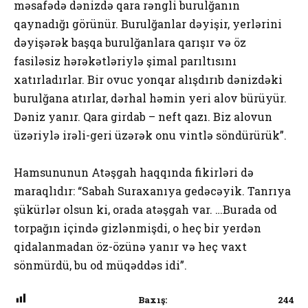
məsafədə dənizdə qara rəngli burulğanın
qaynadığı görünür. Burulğanlar dəyişir, yerlərini
dəyişərək başqa burulğanlara qarışır və öz
fasiləsiz hərəkətləriylə şimal parıltısını
xatırladırlar. Bir ovuc yonqar alışdırıb dənizdəki
burulğana atırlar, dərhal həmin yeri alov bürüyür.
Dəniz yanır. Qara girdab – neft qazı. Biz alovun
üzəriylə irəli-geri üzərək onu vintlə söndürürük”.
Hamsununun Atəşgah haqqında fikirləri də
maraqlıdır: “Sabah Suraxanıya gedəcəyik. Tanrıya
şükürlər olsun ki, orada atəşgah var. …Burada od
torpağın içində gizlənmişdi, o heç bir yerdən
qidalanmadan öz-özünə yanır və heç vaxt
sönmürdü, bu od müqəddəs idi”.
Baxış:
244