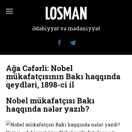
Перейти
к
LOSMAN
содержанию
Ədəbiyyat və mədəniyyət
Ağa Cəfərli: Nobel
mükafatçısının Bakı haqqında
qeydləri, 1898-ci il
Nobel mükafatçısı Bakı
haqqında nələr yazıb?