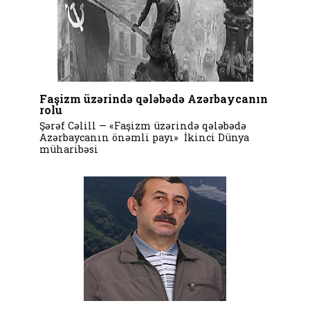
Faşizm üzərində qələbədə Azərbaycanın
rolu
Şərəf Cəlill — «Faşizm üzərində qələbədə
Azərbaycanın önəmli payı» İkinci Dünya
müharibəsi