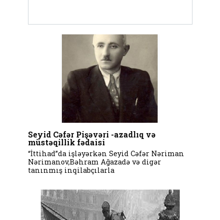
Seyid Cəfər Pişəvəri -azadlıq və
müstəqillik fədaisi
“İttihad”da işləyərkən Seyid Cəfər Nəriman
Nərimanov,Bəhram Ağazadə və digər
tanınmış inqilabçılarla