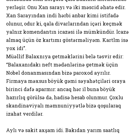
yerləşir. Onu Xan sarayı və iki məscid əhatə edir.
Xan Sarayından indi hərbi anbar kimi istifadə
olunur, odur ki, qala divarlarından içəri keçmək
yalnız komendantın icazəsi ilə mümkündür. İcazə
almaq üçün öz kartımı göstərməliyəm. Kartlm isə
yox idi”.
Müəllif Balaxnıya getməklərini belə təsvir edir:
“Balaxanıdakı neft mədənlərinə getmək üçün
Nobel donanmasından bizə paroxod ayrılır.
Firmaya məxsus böyük gəmi səyahətçiləri oraya
birinci dəfə aparmır: ancaq hər il buna böyük
hazırlıq görülsə də, hadisə hesab olunmur. Çoxlu
skandinaviyalı məmnuniyyətlə bizə qoşularaq
izahat verdilər.
Aylı və sakit axşam idi. Bakıdan yarım saatlıq