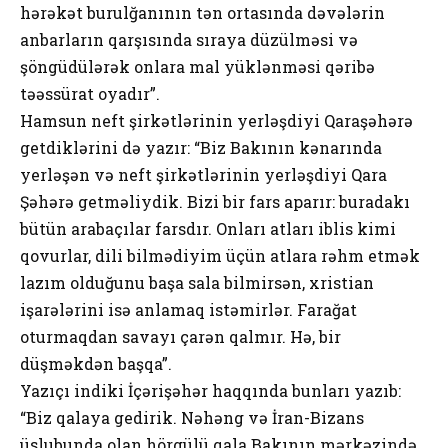
hərəkət burulğanının tən ortasında dəvələrin
anbarların qarşısında sıraya düzülməsi və
şöngüdülərək onlara mal yüklənməsi qəribə
təəssürat oyadır”.
Hamsun neft şirkətlərinin yerləşdiyi Qaraşəhərə
getdiklərini də yazır: “Biz Bakının kənarında
yerləşən və neft şirkətlərinin yerləşdiyi Qara
Şəhərə getməliydik. Bizi bir fars aparır: buradakı
bütün arabaçılar farsdır. Onları atları iblis kimi
qovurlar, dili bilmədiyim üçün atlara rəhm etmək
lazım olduğunu başa sala bilmirsən, xristian
işarələrini isə anlamaq istəmirlər. Farağat
oturmaqdan savayı çarən qalmır. Hə, bir
düşməkdən başqa”.
Yazıçı indiki İçərişəhər haqqında bunları yazıb:
“Biz qalaya gedirik. Nəhəng və İran-Bizans
üslubunda olan hörgülü qala Bakının mərkəzində