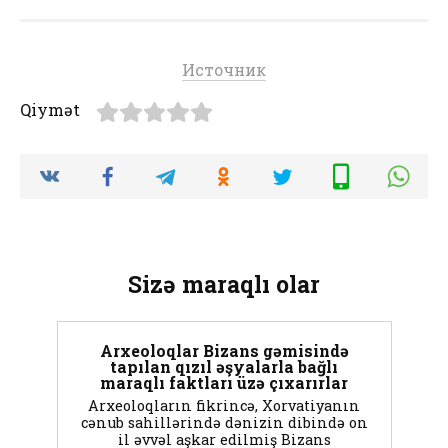
Источник
Qiymət
Sizə maraqlı olar
Arxeoloqlar Bizans gəmisində
tapılan qızıl əşyalarla bağlı
maraqlı faktları üzə çıxarırlar
Arxeoloqların fikrincə, Xorvatiyanın
cənub sahillərində dənizin dibində on
il əvvəl aşkar edilmiş Bizans