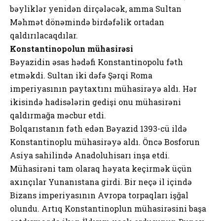
bəyliklər yenidən dirçələcək, amma Sultan
Məhmət dönəmində birdəfəlik ortadan
qaldırılacaqdılar.
Konstantinopolun mühasirəsi
Bəyazidin əsas hədəfi Konstantinopolu fəth
etməkdi. Sultan iki dəfə Şərqi Roma
imperiyasının paytaxtını mühasirəyə aldı. Hər
ikisində hadisələrin gedişi onu mühasirəni
qaldırmağa məcbur etdi.
Bolqarıstanın fəth edən Bəyazid 1393-cü ildə
Konstantinoplu mühasirəyə aldı. Öncə Bosforun
Asiya sahilində Anadoluhisarı inşa etdi.
Mühasirəni tam olaraq həyata keçirmək üçün
axınçılar Yunanıstana girdi. Bir neçə il içində
Bizans imperiyasının Avropa torpaqları işğal
olundu. Artıq Konstantinoplun mühasirəsini başa