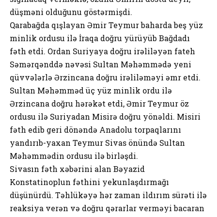
düşməni olduğunu göstərmişdi.
Qarabağda qışlayan Əmir Teymur baharda beş yüz
minlik ordusu ilə İraqa doğru yürüyüb Bağdadı
fəth etdi. Ordan Suriyaya doğru irəliləyən fateh
Səmərqənddə nəvəsi Sultan Məhəmmədə yeni
qüvvələrlə Ərzincana doğru irəliləməyi əmr etdi.
Sultan Məhəmməd üç yüz minlik ordu ilə
Ərzincana doğru hərəkət etdi, Əmir Teymur öz
ordusu ilə Suriyadan Misirə doğru yönəldi. Misiri
fəth edib geri dönəndə Anadolu torpaqlarını
yandırıb-yaxan Teymur Sivas önündə Sultan
Məhəmmədin ordusu ilə birləşdi.
Sivasın fəth xəbərini alan Bəyazid
Konstatinoplun fəthini yekunlaşdırmağı
düşünürdü. Təhlükəyə hər zaman ildırım sürəti ilə
reaksiya verən və doğru qərarlar verməyi bacaran