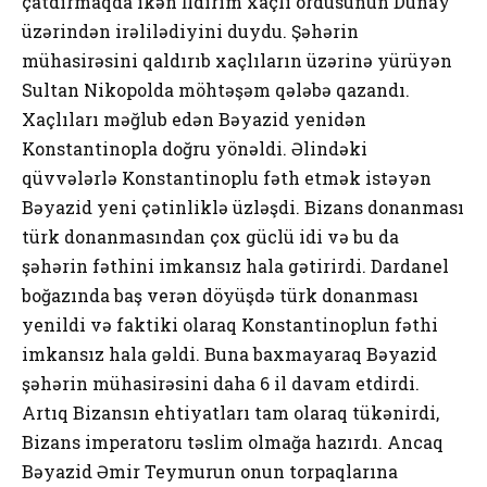
çatdırmaqda ikən İldırım xaçlı ordusunun Dunay
üzərindən irəlilədiyini duydu. Şəhərin
mühasirəsini qaldırıb xaçlıların üzərinə yürüyən
Sultan Nikopolda möhtəşəm qələbə qazandı.
Xaçlıları məğlub edən Bəyazid yenidən
Konstantinopla doğru yönəldi. Əlindəki
qüvvələrlə Konstantinoplu fəth etmək istəyən
Bəyazid yeni çətinliklə üzləşdi. Bizans donanması
türk donanmasından çox güclü idi və bu da
şəhərin fəthini imkansız hala gətirirdi. Dardanel
boğazında baş verən döyüşdə türk donanması
yenildi və faktiki olaraq Konstantinoplun fəthi
imkansız hala gəldi. Buna baxmayaraq Bəyazid
şəhərin mühasirəsini daha 6 il davam etdirdi.
Artıq Bizansın ehtiyatları tam olaraq tükənirdi,
Bizans imperatoru təslim olmağa hazırdı. Ancaq
Bəyazid Əmir Teymurun onun torpaqlarına