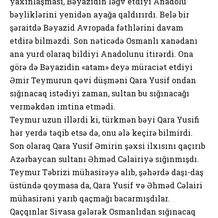
yaxınlaşması, Bəyazidin ləğv etdiyi Anadolu
bəyliklərini yenidən ayağa qaldırırdı. Belə bir
şəraitdə Bəyazid Avropada fəthlərini davam
etdirə bilməzdi. Son nəticədə Osmanlı xanədanı
ana yurd olaraq bildiyi Anadolunu itirərdi. Ona
görə də Bəyazidin «atam» deyə müraciət etdiyi
Əmir Teymurun qəvi düşməni Qara Yusif ondan
sığınacaq istədiyi zaman, sultan bu sığınacağı
verməkdən imtina etmədi.
Teymur uzun illərdi ki, türkmən bəyi Qara Yusifi
hər yerdə təqib etsə də, onu ələ keçirə bilmirdi.
Son olaraq Qara Yusif Əmirin şəxsi ilxısını qaçırıb
Azərbaycan sultanı Əhməd Cəlairiyə sığınmışdı.
Teymur Təbrizi mühasirəyə alıb, şəhərdə daşı-daş
üstündə qoymasa da, Qara Yusif və Əhməd Cəlairi
mühasirəni yarıb qaçmağı bacarmışdılar.
Qaçqınlar Sivasa gələrək Osmanlıdan sığınacaq