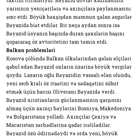
taxtını itirməliydi. Bəyazid dövlət xəzinəsinin
yarısının yeniçərilərə və axınçılara paylanmasını
əmr etdi. Böyük bəxşişdən məmnun qalan əsgərlər
Bəyazidə biət etdilər. Bir neçə aydan sonra isə
Bəyazid üsyanın başında duran şəxslərin başını
qopararaq öz avtoritetini tam təmin etdi.
Balkan problemləri
Kosova çölündə Balkan ölkələrindən gələn elçiləri
qəbul edən Bəyazid onların üzərinə böyük vergilər
qoydu. Lazarın oğlu Bəyazidin vassalı elan olundu,
yeni serb kralı öz itaətini və sədaqətini sübut
etmək üçün bacısı Oliveranı Bəyazidə verdi.
Bəyazid xristianların güclənməsinin qarşısını
almaq üçün axınçı bəylərini Bosniya, Makedoniya
və Bolqarıstana yolladı. Axınçılar Çexiya və
Macarıstan sərhədlərinə qədər irəlilədilər.
Bəyazid özü Ədirnədəydi və orda yeni, böyük