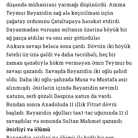
düşəndə mühasirəni yarmağı düşünürdü. Amma
Teymur Bəyazidin sağ ələ keçirilməsi üçün
çağatay ordusunu Çataltəpəyə hərəkət etdirdi.
Dayanmadan vuruşan sultanın üzərinə böyük bir
ağ parça atdılar və onu əsir götürdülər.
Ankara savaşı beləcə sona çatdı. Dövrün iki böyük
fatehi üz-üzə gəldi və daha təcrübəli, heç bir
zaman qəzəbiylə hökm verməyən Əmir Teymur bu
savaşı qazandı. Savaşda Bəyazidin iki oğlu şəhid
oldu. Daha iki oğlu-şahzadə Musa və Mustafa əsir
alınmışdı. Əsirlərin içində Bəyazidin sevimli
xatunu, serb gözəli Dəspinə xatun da vardı.
Bundan sonra Anadoluda 11 illik Fitrət dövrü
başladı. Bəyazidin oğulları taxt-tac uğurunda 11 il
savaşdılar və sonunda Sultan Məhmət qazandı.
Əsirliyi və ölümü
Bəyazidin əsirliyi və ölümü ilə bağlı bir çox