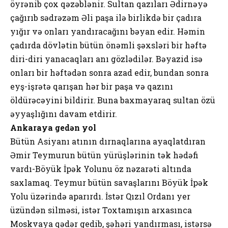
öyrənib çox qəzəblənir. Sultan qazıları Ədirnəyə
çağırıb sədrəzəm Əli paşa ilə birlikdə bir çadıra
yığır və onları yandıracağını bəyan edir. Həmin
çadırda dövlətin bütün önəmli şəxsləri bir həftə
diri-diri yanacaqları anı gözlədilər. Bəyazid isə
onları bir həftədən sonra azad edir, bundan sonra
eyş-işrətə qarışan hər bir paşa və qazını
öldürəcəyini bildirir. Buna baxmayaraq sultan özü
əyyaşlığını davam etdirir.
Ankaraya gedən yol
Bütün Asiyanı atının dırnaqlarına ayaqlatdıran
Əmir Teymurun bütün yürüşlərinin tək hədəfi
vardı-Böyük İpək Yolunu öz nəzarəti altında
saxlamaq. Teymur bütün savaşlarını Böyük İpək
Yolu üzərində aparırdı. İstər Qızıl Ordanı yer
üzündən silməsi, istər Toxtamışın arxasınca
Moskvaya qədər gedib, şəhəri yandırması, istərsə