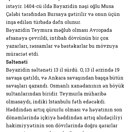
istəyir. 1404-cü ildə Bəyazidin nəşi oğlu Musa
Çələbi tərəfindən Bursaya gətirilir və onun üçün
inşa edilən türbədə dəfn olunur.
Bəyazidin Teymura məğlub olması Avropada
əfsanəyə çevrildi, intibah dövrünün bir çox
yazarları, rəssamlar və bəstəkarlar bu mövzuya
müraciət etdi.
Səltənəti
Bəyazidin səltənəti 13 il sürdü. O, 13 il ərzində 19
savaşa qatıldı, və Ankara savaşından başqa bütün
savaşları qazandı. Osmanlı xanədanının ən böyük
sultanlarından biridir. Teymurla müharibə
olmasaydı, indiki İstanbulu fəth edəcəkdi.
Həddindən artıq qürurlu olması və həyatının son
dönəmlərində içkiyə həddindən artıq aludəçiliyi
hakimiyyətinin son dövrlərində doğru qərarlar