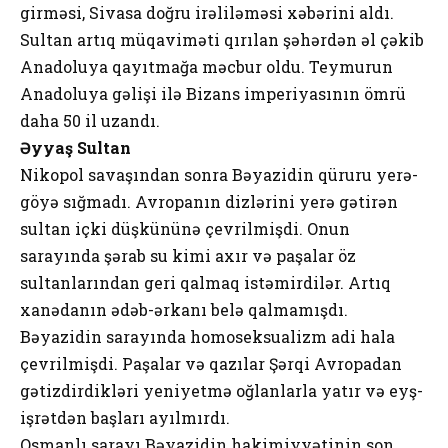
girməsi, Sivasa doğru irəliləməsi xəbərini aldı.
Sultan artıq müqaviməti qırılan şəhərdən əl çəkib
Anadoluya qayıtmağa məcbur oldu. Teymurun
Anadoluya gəlişi ilə Bizans imperiyasının ömrü
daha 50 il uzandı.
Əyyaş Sultan
Nikopol savaşından sonra Bəyazidin qüruru yerə-
göyə sığmadı. Avropanın dizlərini yerə gətirən
sultan içki düşkününə çevrilmişdi. Onun
sarayında şərab su kimi axır və paşalar öz
sultanlarından geri qalmaq istəmirdilər. Artıq
xanədanın ədəb-ərkanı belə qalmamışdı.
Bəyazidin sarayında homoseksualizm adi hala
çevrilmişdi. Paşalar və qazılar Şərqi Avropadan
gətizdirdikləri yeniyetmə oğlanlarla yatır və eyş-
işrətdən başları ayılmırdı.
Osmanlı sarayı Bəyazidin hakimiyyətinin son