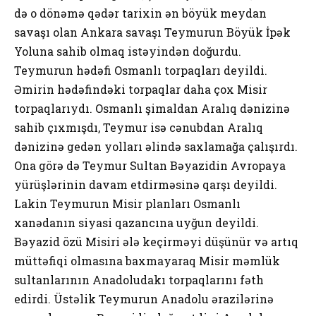
də o dönəmə qədər tarixin ən böyük meydan
savaşı olan Ankara savaşı Teymurun Böyük İpək
Yoluna sahib olmaq istəyindən doğurdu.
Teymurun hədəfi Osmanlı torpaqları deyildi.
Əmirin hədəfindəki torpaqlar daha çox Misir
torpaqlarıydı. Osmanlı şimaldan Aralıq dənizinə
sahib çıxmışdı, Teymur isə cənubdan Aralıq
dənizinə gedən yolları əlində saxlamağa çalışırdı.
Ona görə də Teymur Sultan Bəyazidin Avropaya
yürüşlərinin davam etdirməsinə qarşı deyildi.
Lakin Teymurun Misir planları Osmanlı
xanədanın siyasi qazancına uyğun deyildi.
Bəyazid özü Misiri ələ keçirməyi düşünür və artıq
müttəfiqi olmasına baxmayaraq Misir məmlük
sultanlarının Anadoludakı torpaqlarını fəth
edirdi. Üstəlik Teymurun Anadolu ərazilərinə