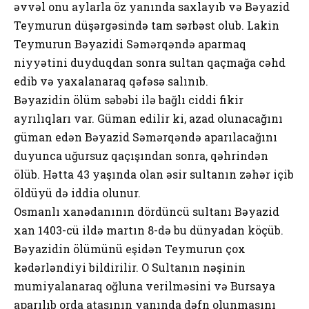
əvvəl onu aylarla öz yanında saxlayıb və Bəyazid
Teymurun düşərgəsində tam sərbəst olub. Lakin
Teymurun Bəyazidi Səmərqəndə aparmaq
niyyətini duyduqdan sonra sultan qaçmağa cəhd
edib və yaxalanaraq qəfəsə salınıb.
Bəyazidin ölüm səbəbi ilə bağlı ciddi fikir
ayrılıqları var. Güman edilir ki, azad olunacağını
güman edən Bəyazid Səmərqəndə aparılacağını
duyunca uğursuz qaçışından sonra, qəhrindən
ölüb. Hətta 43 yaşında olan əsir sultanın zəhər içib
öldüyü də iddia olunur.
Osmanlı xanədanının dördüncü sultanı Bəyazid
xan 1403-cü ildə martın 8-də bu dünyadan köçüb.
Bəyazidin ölümünü eşidən Teymurun çox
kədərləndiyi bildirilir. O Sultanın nəşinin
mumiyalanaraq oğluna verilməsini və Bursaya
aparılıb orda atasının yanında dəfn olunmasını