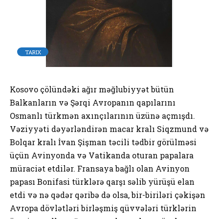
TARIX
Kosovo çölündəki ağır məğlubiyyət bütün
Balkanların və Şərqi Avropanın qapılarını
Osmanlı türkmən axınçılarının üzünə açmışdı.
Vəziyyəti dəyərləndirən macar kralı Siqzmund və
Bolqar kralı İvan Şişman təcili tədbir görülməsi
üçün Avinyonda və Vatikanda oturan papalara
müraciət etdilər. Fransaya bağlı olan Avinyon
papası Bonifasi türklərə qarşı səlib yürüşü elan
etdi və nə qədər qəribə də olsa, bir-biriləri çəkişən
Avropa dövlətləri birləşmiş qüvvələri türklərin