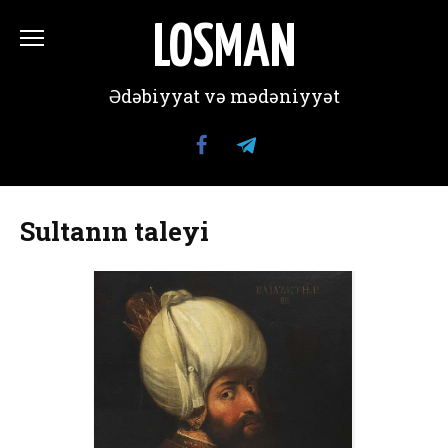
Перейти
к
LOSMAN
содержанию
Ədəbiyyat və mədəniyyət
Sultanın taleyi