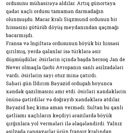
ordusunu mühasirəyə aldılar. Artıq günortaya
qədər xaçlı ordusu tamamən darmadağın
olunmuşdu. Macar kralı Siqzmund ordunun bir
hissəsini götürüb döyüş meydanından qaçmağı
bacarmışdı.
Fransa və İngiltərə ordusunun böyük bir hissəsi
qırılmış, yerdə qalanlar isə türklərə əsir
düşmüşdülər. Əsirlərin içində başda hersoq Jan de
Never olmaqla Qərbi Avropanın sanlı əsilzadələri
vardı. Əsirlərin sayı otuz minə çatırdı.
Səhəri gün İldırım Bəyazid ordugah boyunca
xəndək qazılmasını əmr etdi. Əsirləri xəndəklərin
önünə gətirdilər və doğrayıb xəndəklərə atdılar.
Bəyazid heç kimə aman vermədi. Sultan bu qanlı
qətliamı xaçlıların keçdiyi ərazilərdə böyük
qırğınlara yol vermələri ilə əlaqələndirdi. Yalnız
əsilzadə cəngavərlər üçün fransız kralından