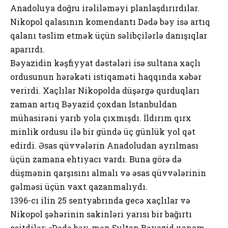
Anadoluya doğru irəliləməyi planlaşdırırdılar.
Nikopol qalasının komendantı Dədə bəy isə artıq
qalanı təslim etmək üçün səlibçilərlə danışıqlar
aparırdı.
Bəyazidin kəşfiyyat dəstələri isə sultana xaçlı
ordusunun hərəkəti istiqaməti haqqında xəbər
verirdi. Xaçlılar Nikopolda düşərgə qurduqları
zaman artıq Bəyazid çoxdan İstanbuldan
mühasirəni yarıb yola çıxmışdı. İldırım qırx
minlik ordusu ilə bir gündə üç günlük yol qət
edirdi. Əsas qüvvələrin Anadoludan ayrılması
üçün zamana ehtiyacı vardı. Buna görə də
düşmənin qarşısını almalı və əsas qüvvələrinin
gəlməsi üçün vaxt qazanmalıydı.
1396-cı ilin 25 sentyabrında gecə xaçlılar və
Nikopol şəhərinin sakinləri yarısı bir bağırtı
eşitdilər: «Dədə bəy, mən Sultan Bəyazid xanam.