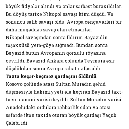
böyük fidyələr alındı və onlar sərbəst buraxıldılar.
Bu döyüş tarixə Nikopol savaşı kimi düşdü. Və
sonuncu səlib savaşı oldu. Avropa cəngavərləri bir
daha müqəddəs savaş elan etmədilər.
Nikopol savaşından sonra İldırım Bəyazidin
təşəxxüsü yerə-göyə sığmadı. Bundan sonra
Bəyazid bütün Avropanın qorxulu röyasına
çevrildi. Bəyazid Ankara çölündə Teymura əsir
düşdükdən sonra Avropa rahat nəfəs aldı.
Taxta keçər-keçməz qardaşını öldürdü
Kosovo çölündə atası Sultan Muradın şəhid
düşməsiylə hakimiyyəti ələ keçirən Bəyazid taxt-
tacın qanuni varisi deyildi. Sultan Muradın varisi
Anadoludakı ordulara rəhbərlik edən və atası
səfərdə ikən taxtda oturan böyük qardaşı Yaqub
Çələbi idi.