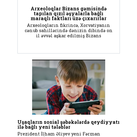
Arxeoloqlar Bizans gəmisində
tapılan qızıl əşyalarla bağlı
maraqlı faktları üzə çıxarırlar
Arxeoloqların fikrincə, Xorvatiyanın
cənub sahillərində dənizin dibində on
il əvvəl aşkar edilmiş Bizans
Uşaqların sosial şəbəkələrdə qeydiyyatı
ilə bağlı yeni tələblər
Prezident İlham Əliyev yeni Fərman