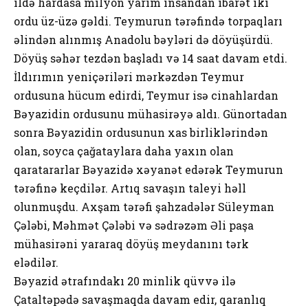
ildə hardasa milyon yarım insandan ibarət iki
ordu üz-üzə gəldi. Teymurun tərəfində torpaqları
əlindən alınmış Anadolu bəyləri də döyüşürdü.
Döyüş səhər tezdən başladı və 14 saat davam etdi.
İldırımın yeniçəriləri mərkəzdən Teymur
ordusuna hücum edirdi, Teymur isə cinahlardan
Bəyazidin ordusunu mühasirəyə aldı. Günortadan
sonra Bəyazidin ordusunun xas birliklərindən
olan, soyca çağataylara daha yaxın olan
qaratararlar Bəyazidə xəyanət edərək Teymurun
tərəfinə keçdilər. Artıq savaşın taleyi həll
olunmuşdu. Axşam tərəfi şahzadələr Süleyman
Çələbi, Məhmət Çələbi və sədrəzəm Əli paşa
mühasirəni yararaq döyüş meydanını tərk
elədilər.
Bəyazid ətrafındakı 20 minlik qüvvə ilə
Çataltəpədə savaşmaqda davam edir, qaranlıq