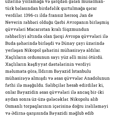
üzərinə yollamağa və şərqdən gələn müsəlman-
türk bəlasından birdəfəlik qurtulmağa qərar
verdilər. 1396-cı ildə fransız hersoq Jan de
Neverin rəhbəri olduğu Qərbi Avropanın birləşmiş
qüvvələri Macarıstan kralı Siqzmundun
rəhbərliyi altında olan Şərqi Avropa qüvvələri ilə
Buda şəhərində birləşdi və Dünay çayı üzərində
yerləşən Nikopol şəhərini mühasirəyə aldılar.
Xaçlıların ordusunun sayı yüz əlli mini ötürdü.
Xaçlıların kəşfiyyat dəstələrinin verdiyi
məlumata görə, İldırım Bəyazid İstanbulu
mühasirəyə almışdı və əsas qüvvələr Anadolunun
fəthi ilə məşğuldu. Səlibçilər hesab edirdilər ki,
onlar Bəyazidin əsas qüvvələri ilə ancaq bir-iki
aydan sonra üz-üzə gələcəklər. Nikopolu alıb
Osmanlı torpaqlarının içərisinə doğru irəliləməyi
və Ədirnə qarşısında Bəyazidi məğlub edib