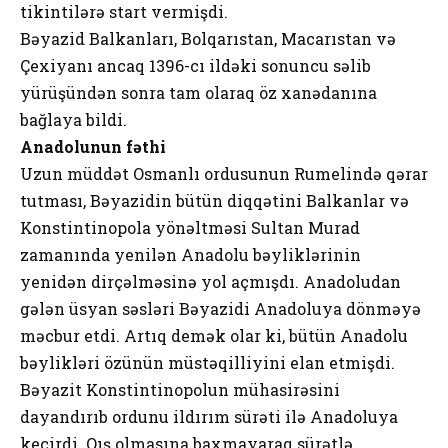
tikintilərə start vermişdi.
Bəyazid Balkanları, Bolqarıstan, Macarıstan və
Çexiyanı ancaq 1396-cı ildəki sonuncu səlib
yürüşündən sonra tam olaraq öz xanədanına
bağlaya bildi.
Anadolunun fəthi
Uzun müddət Osmanlı ordusunun Rumelində qərar
tutması, Bəyazidin bütün diqqətini Balkanlar və
Konstintinopola yönəltməsi Sultan Murad
zamanında yenilən Anadolu bəyliklərinin
yenidən dirçəlməsinə yol açmışdı. Anadoludan
gələn üsyan səsləri Bəyazidi Anadoluya dönməyə
məcbur etdi. Artıq demək olar ki, bütün Anadolu
bəylikləri özünün müstəqilliyini elan etmişdi.
Bəyazit Konstintinopolun mühasirəsini
dayandırıb ordunu ildırım sürəti ilə Anadoluya
keçirdi. Qış olmasına baxmayaraq sürətlə