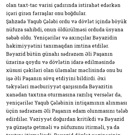
olan taxt-tac varisi çadırında istirahət edərkən
içəri girən fərraşlar onu boğdular.
Şahzadə Yaqub Çələbi ordu və dövlət içində böyük
nüfuza sahibdi, onun öldürülməsi orduda üsyana
səbəb oldu. Yeniçərilər və axınçılar Bəyazidin
hakimiyyətini tanımaqdan imtina etdilər.
Bəyazid bütün günahı sədrəzəm Əli Paşanın
üzərinə qoydu və dövlətin idarə edilməsində
xüsusi çəkiləri olan üləmalar məclisində onu bu
işə Əli Paşanın sövq etdiyini bildirdi. Əxi
təkyələri məcburiyyət qarşısında Bəyazitin
xanədan taxtına oturmasına razılıq versələr də,
yeniçərilər Yaqub Çələbinin intiqamının alınması
üçün sədrəzəm Əli Paşanın edam olunmasını tələb
edirdilər. Vəziyyət doğurdan kritikdi və Bəyazid
ya güzəştə getməli və nüfuzunu itirməli, ya da