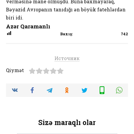
verməsinə mane olmuşdu. Buna baxmayaraq,
Bəyazid Avropanın tanıdığı ən böyük fatehlərdən
biri idi.
Azər Qaramanlı
Baxış:
742
Источник
Qiymət
Sizə maraqlı olar