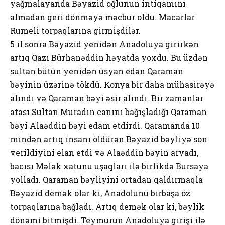
yağmalayanda Bəyazid oğlunun intiqamını
almadan geri dönməyə məcbur oldu. Macarlar
Rumeli torpaqlarına girmişdilər.
5 il sonra Bəyazid yenidən Anadoluya girirkən
artıq Qazı Bürhanəddin həyatda yoxdu. Bu üzdən
sultan bütün yenidən üsyan edən Qaraman
bəyinin üzərinə tökdü. Konya bir daha mühasirəyə
alındı və Qaraman bəyi əsir alındı. Bir zamanlar
atası Sultan Muradın canını bağışladığı Qaraman
bəyi Alaəddin bəyi edam etdirdi. Qaramanda 10
mindən artıq insanı öldürən Bəyazid bəyliyə son
verildiyini elan etdi və Alaəddin bəyin arvadı,
bacısı Mələk xatunu uşaqları ilə birlikdə Bursaya
yolladı. Qaraman bəyliyini ortadan qaldırmaqla
Bəyazid demək olar ki, Anadolunu birbaşa öz
torpaqlarına bağladı. Artıq demək olar ki, bəylik
dönəmi bitmişdi. Teymurun Anadoluya girişi ilə