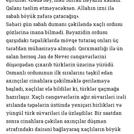
Qalanı təslim etməyəcəksən. Allahın izni ilə
sabah böyük zəfərə çatacağıq».
Səhəri gün sabah dumanı çəkiləndə xaçlı ordusu
gözlərinə inana bilmədi. Bəyazidin ordusu
qarşıdakı təpəliklərdə mövqe tutaraq onları üç
tərəfdən mühasirəyə almışdı. Qorxmazlığı ilə ün
salan hersoq Jan de Never cəngavərlərini
düşərgədən çıxarıb türklərin üzərinə yürüdü.
Osmanlı ordusunun ilk sıralarını təşkil edən
axınçılar cinahlara çəkilməklə geriləməyə
başladı, xaçlılar elə bildilər ki, türklər qaçmağa
hazırlaşır. Xaçlı cəngavərlərin ağır süvariləri irəli
atılanda təpələrin üstündə yeniçəri birlikləri və
yüngül türk süvariləri ilə üzləşdilər. Bir saatdan
sonra cinahlara çəkilən axınçılar düşmən
ətrafındakı dairəni bağlayaraq xaçlıların böyük