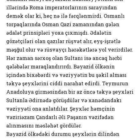
illərində Roma imperatorlarının sarayından
demək olar ki, heç nə ilə fərqlənmirdi. Osmanlı
torpaqlarında Osman Qazi zamanından gələn
ədalət prinsipləri yoxa çıxmışdı. Ədalətin
gözətçiləri olan qazılar rüşvət alır, eyş-işrətlə
məşğul olur və rüsvayçı hərəkətlərə yol verirdilər.
Hər zaman sərxoş olan Sultanı isə ancaq hərbi
qələbələr maraqlandırırdı. Bəyazid ölkənin
içindən bixəbərdi və vəziyyətin bu şəkil alması
təkyə şeyxlərini ciddi narahat edirdi. Teymurun
Anadoluya girməsindən bir az öncə təkyə şeyxləri
Sultanla Ədirnədə görüşdülər və xanədandakı
vəziyyəti ona anlatdılar. Şeyxlər həmçinin
vəziriəzam Çandarlı Əli Paşanın vəzifədən
alınmasını məsləhət gördülər.
Bəyazid ölkədəki durumu şeyxlərin dilindən