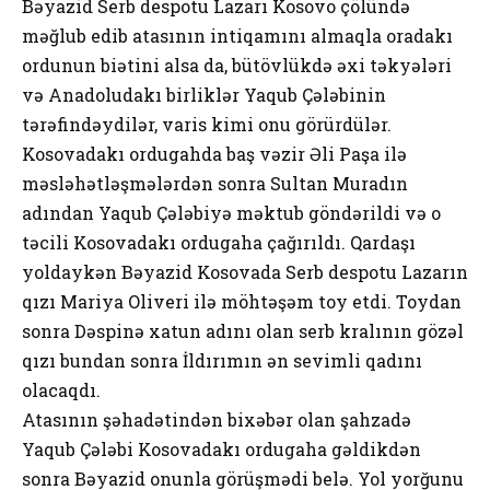
Bəyazid Serb despotu Lazarı Kosovo çölündə
məğlub edib atasının intiqamını almaqla oradakı
ordunun biətini alsa da, bütövlükdə əxi təkyələri
və Anadoludakı birliklər Yaqub Çələbinin
tərəfindəydilər, varis kimi onu görürdülər.
Kosovadakı ordugahda baş vəzir Əli Paşa ilə
məsləhətləşmələrdən sonra Sultan Muradın
adından Yaqub Çələbiyə məktub göndərildi və o
təcili Kosovadakı ordugaha çağırıldı. Qardaşı
yoldaykən Bəyazid Kosovada Serb despotu Lazarın
qızı Mariya Oliveri ilə möhtəşəm toy etdi. Toydan
sonra Dəspinə xatun adını olan serb kralının gözəl
qızı bundan sonra İldırımın ən sevimli qadını
olacaqdı.
Atasının şəhadətindən bixəbər olan şahzadə
Yaqub Çələbi Kosovadakı ordugaha gəldikdən
sonra Bəyazid onunla görüşmədi belə. Yol yorğunu