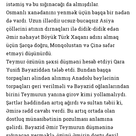
istəmiş və bu sığınacağı da almışdılar.
Osmanlı xanədanını yenmək üçün başqa bir nədən
də vardı. Uzun illərdir ucsuz-bucaqsız Asiya
çöllərini atının dırnaqları ilə didik-didik edən
Əmir nəhayət Böyük Türk Xaqanı adını almaq
üçün Şərqə doğru, Monqolustan və Çinə səfər
etməyi düşünürdü.
Teymur özünün şəxsi düşməni hesab etdiyi Qara
Yusifi Bəyaziddən tələb etdi. Bundan başqa
torpaqları əlindən alınmış Anadolu bəylərinin
torpaqları geri verilməli və Bəyazid oğlanlarından
birini Teymurun yanına girov kimi yollamalıydı.
Şərtlər həddindən artıq ağırdı və sultan təbii ki,
Əmirə rədd cavabı verdi. Bu artıq ortada olan
dostluq münasibətinin pozulması anlamına
gəlirdi. Bəyazid Əmir Teymurun düşməninə
sığınacaq verməklə, özünü Əmirin dostu deyil,