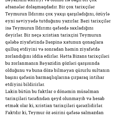
əfsanələr dolaşmaqdadır. Bir çox tarixçilər
Teymurun İldırımı çox yaxşı qarşıladığını, özüylə
eyni səviyyədə tutduğunu yazırlar. Bəzi tarixçilər
isə Teymurun İldırımı qəfəsdə saxladığını
deyirlər. Bir neçə xristian tarixçisi Teymurun
qələbə ziyafətində Dəspinə xatunun qonaqlara
qulluq etdiyini və sonradan həmin ziyafətdə
zorlandığını iddia edirlər. Hətta Bizans tarixçiləri
bu zorlanmanın Bəyazidin gözləri qarşısında
olduğunu və buna dözə bilməyən qürurlu sultanın
başını qəfəsin barmaqlıqlarına çırparaq intihar
etdiyini bildirirlər.
Lakin bütün bu faktlar o dönəmin müsəlman
tarixçiləri tərəfindən qeyd olunmayıb və hesab
etmək olar ki, xristian tarixçiləri qərəzlidirlər.
Faktdır ki, Teymur öz əsirini qəfəsə salmazdan