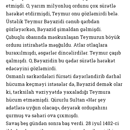
etmişdi. O, yarım milyonluq ordunu çox sürətlə
hərəkət etdirmişdi, Teymur onu gözləmirdi belə.
Üstəlik Teymur Bəyazidi cənub qərbdən
gözləyərkən, Bəyazid şimaldan gəlmişdi.
Çubuqlu obasında məskunlaşan Teymurun böyük
ordusu istirahətlə məşğuldu. Atlar otlaqlara
buraxılmışdı, əsgərlər dincəlirdilər. Teymur çaşıb
qalmışdı. O, Bəyazidin bu qədər sürətlə hərəkət
edəcəyini gözləmirdi.
Osmanlı sərkərdələri fürsəti dəyərləndirib dərhal
hücuma keçməyi istəsələr də, Bəyazid demək olar
ki, tərksilah vəziyyətdə yaxaladığı Teymura
hücum etməmişdi. Qürurlu Sultan «Hər şey
adətlərə uyğun olacaq», deyərək ordugahını
qurmuş və səhəri ova çıxmışdı.
Savaş beş gündən sonra baş verdi. 28 iyul 1402-ci