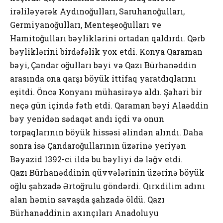
irəliləyərək Aydınoğulları, Saruhanoğulları,
Germiyanoğulları, Menteşeoğulları ve
Hamitoğulları bəyliklərini ortadan qaldırdı. Qərb
bəyliklərini birdəfəlik yox etdi. Konya Qaraman
bəyi, Çandar oğulları bəyi və Qazı Bürhanəddin
arasında ona qarşı böyük ittifaq yaratdıqlarını
eşitdi. Öncə Konyanı mühasirəyə aldı. Şəhəri bir
neçə gün içində fəth etdi. Qaraman bəyi Alaəddin
bəy yenidən sədaqət andı içdi və onun
torpaqlarının böyük hissəsi əlindən alındı. Daha
sonra isə Çandaroğullarının üzərinə yeriyən
Bəyazid 1392-ci ildə bu bəyliyi də ləğv etdi.
Qazı Bürhanəddinin qüvvələrinin üzərinə böyük
oğlu şahzadə Ərtoğrulu göndərdi. Qırxdilim adını
alan həmin savaşda şahzadə öldü. Qazı
Bürhanəddinin axınçıları Anadoluyu