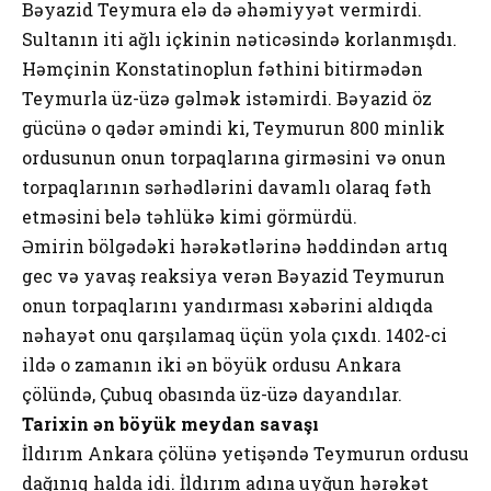
Bəyazid Teymura elə də əhəmiyyət vermirdi.
Sultanın iti ağlı içkinin nəticəsində korlanmışdı.
Həmçinin Konstatinoplun fəthini bitirmədən
Teymurla üz-üzə gəlmək istəmirdi. Bəyazid öz
gücünə o qədər əmindi ki, Teymurun 800 minlik
ordusunun onun torpaqlarına girməsini və onun
torpaqlarının sərhədlərini davamlı olaraq fəth
etməsini belə təhlükə kimi görmürdü.
Əmirin bölgədəki hərəkətlərinə həddindən artıq
gec və yavaş reaksiya verən Bəyazid Teymurun
onun torpaqlarını yandırması xəbərini aldıqda
nəhayət onu qarşılamaq üçün yola çıxdı. 1402-ci
ildə o zamanın iki ən böyük ordusu Ankara
çölündə, Çubuq obasında üz-üzə dayandılar.
Tarixin ən böyük meydan savaşı
İldırım Ankara çölünə yetişəndə Teymurun ordusu
dağınıq halda idi. İldırım adına uyğun hərəkət