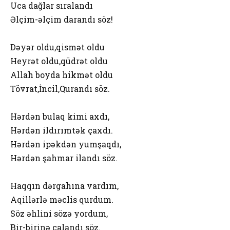
Uca dağlar sıralandı
Əlçim-əlçim darandı söz!
Dəyər oldu,qismət oldu
Heyrət oldu,qüdrət oldu
Allah boyda hikmət oldu
Tövrat,İncil,Qurandı söz.
Hərdən bulaq kimi axdı,
Hərdən ildırımtək çaxdı.
Hərdən ipəkdən yumşaqdı,
Hərdən şahmar ilandı söz.
Haqqın dərgahına vardım,
Aqillərlə məclis qurdum.
Söz əhlini sözə yordum,
Bir-birinə calandı söz.