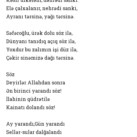
Elə çalxalanır, nehrədi sanki,
Ayranı tərsinə, yağı tərsinə.
Səfəroğlu, ürək dolu söz ilə,
Dünyanı tanıdıq açıq söz ilə,
Yoxdur bu zalımın işi düz ilə,
Çəkir sinəmizə dağı tərsinə.
Söz
Deyirlər Allahdan sonra
Ən birinci yarandı söz!
İlahinin qüdrətilə
Kainatı dolandı söz!
Ay yarandı,Gün yarandı
Sellər-sular dalğalandı