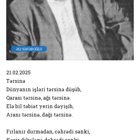
ƏLI SƏFƏROĞLU
21.02.2025
Tərsinə
Dünyanın işləri tərsinə düşüb,
Qarası tərsinə, ağı tərsinə.
Elə bil təbiət yerin dəyişib,
Aranı tərsinə, dağı tərsinə.
Fırlanır durmadan, cəhrədi sanki,
Kəsir dikələni, dəhrədi sanki.