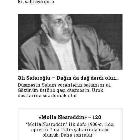
ki, səhraya görə.
Əli Səfəroğlu — Dağın da dağ dərdi olur…
Düşməsin Salam verənlərin salamını al,
Gözünün üstünə qaşı düşməsin, Ürək
dostlarına söz demək olar
«Molla Nəsrəddin» – 120
“Molla Nəsrəddin” ilk dəfə 1906-cı ildə,
aprelin 7-də Tiflis şəhərində nəşr
olunub. Daha sonralar —