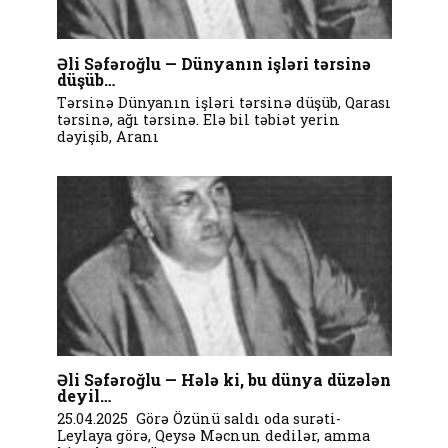
Əli Səfəroğlu — Dünyanın işləri tərsinə
düşüb…
Tərsinə Dünyanın işləri tərsinə düşüb, Qarası
tərsinə, ağı tərsinə. Elə bil təbiət yerin
dəyişib, Aranı
Əli Səfəroğlu — Hələ ki, bu dünya düzələn
deyil…
25.04.2025 Görə Özünü saldı oda surəti-
Leylaya görə, Qeysə Məcnun dedilər, amma