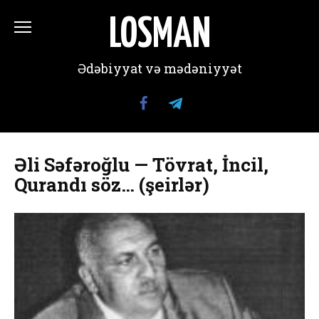
Перейти
к
LOSMAN
содержанию
Ədəbiyyat və mədəniyyət
Əli Səfəroğlu — Tövrat, İncil,
Qurandı söz… (şeirlər)