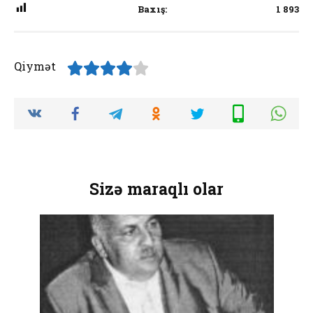
Baxış:
1 893
Qiymət
Sizə maraqlı olar