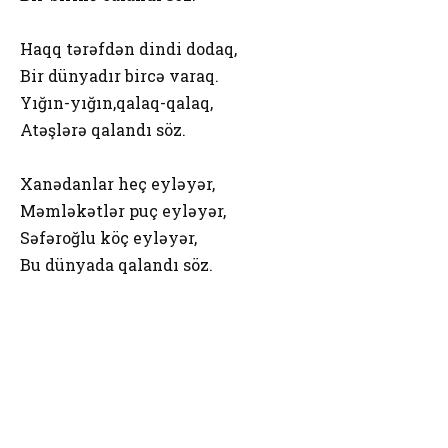
Haqq tərəfdən dindi dodaq,
Bir dünyadır bircə varaq.
Yığın-yığın,qalaq-qalaq,
Atəşlərə qalandı söz.
Xanədanlar heç eyləyər,
Məmləkətlər puç eyləyər,
Səfəroğlu köç eyləyər,
Bu dünyada qalandı söz.