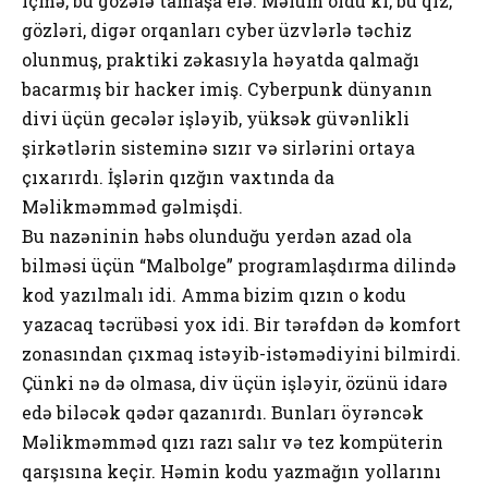
içmə, bu gözələ tamaşa elə. Məlum oldu ki, bu qız,
gözləri, digər orqanları cyber üzvlərlə təchiz
olunmuş, praktiki zəkasıyla həyatda qalmağı
bacarmış bir hacker imiş. Cyberpunk dünyanın
divi üçün gecələr işləyib, yüksək güvənlikli
şirkətlərin sisteminə sızır və sirlərini ortaya
çıxarırdı. İşlərin qızğın vaxtında da
Məlikməmməd gəlmişdi.
Bu nazəninin həbs olunduğu yerdən azad ola
bilməsi üçün “Malbolge” programlaşdırma dilində
kod yazılmalı idi. Amma bizim qızın o kodu
yazacaq təcrübəsi yox idi. Bir tərəfdən də komfort
zonasından çıxmaq istəyib-istəmədiyini bilmirdi.
Çünki nə də olmasa, div üçün işləyir, özünü idarə
edə biləcək qədər qazanırdı. Bunları öyrəncək
Məlikməmməd qızı razı salır və tez kompüterin
qarşısına keçir. Həmin kodu yazmağın yollarını