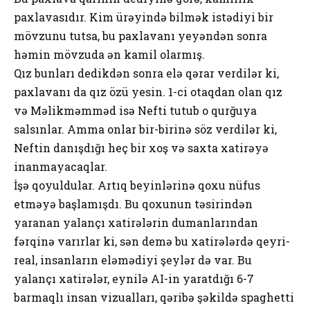
paxlavasıdır. Kim ürəyində bilmək istədiyi bir
mövzunu tutsa, bu paxlavanı yeyəndən sonra
həmin mövzuda ən kamil olarmış.
Qız bunları dedikdən sonra elə qərar verdilər ki,
paxlavanı da qız özü yesin. 1-ci otaqdan olan qız
və Məlikməmməd isə Nefti tutub o qurğuya
salsınlar. Amma onlar bir-birinə söz verdilər ki,
Neftin danışdığı heç bir xoş və saxta xatirəyə
inanmayacaqlar.
İşə qoyuldular. Artıq beyinlərinə qoxu nüfus
etməyə başlamışdı. Bu qoxunun təsirindən
yaranan yalançı xatirələrin dumanlarından
fərqinə varırlar ki, sən demə bu xatirələrdə qeyri-
real, insanların eləmədiyi şeylər də var. Bu
yalançı xatirələr, eynilə AI-in yaratdığı 6-7
barmaqlı insan vizualları, qəribə şəkildə spaghetti