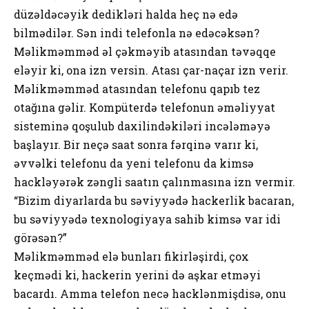
düzəldəcəyik dedikləri halda heç nə edə
bilmədilər. Sən indi telefonla nə edəcəksən?
Məlikməmməd əl çəkməyib atasından təvəqqe
eləyir ki, ona izn versin. Atası çar-naçar izn verir.
Məlikməmməd atasından telefonu qapıb tez
otağına gəlir. Kompüterdə telefonun əməliyyat
sisteminə qoşulub daxilindəkiləri incələməyə
başlayır. Bir neçə saat sonra fərqinə varır ki,
əvvəlki telefonu da yeni telefonu da kimsə
hackləyərək zəngli saatın çalınmasına izn vermir.
“Bizim diyarlarda bu səviyyədə hackerlik bacaran,
bu səviyyədə texnologiyaya sahib kimsə var idi
görəsən?”
Məlikməmməd elə bunları fikirləşirdi, çox
keçmədi ki, hackerin yerini də aşkar etməyi
bacardı. Amma telefon necə hacklənmişdisə, onu