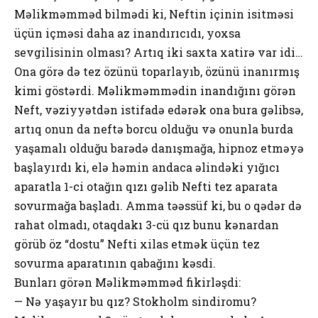
Məlikməmməd bilmədi ki, Neftin içinin isitməsi
üçün içməsi daha az inandırıcıdı, yoxsa
sevgilisinin olması? Artıq iki saxta xatirə var idi…
Ona görə də tez özünü toparlayıb, özünü inanırmış
kimi göstərdi. Məlikməmmədin inandığını görən
Neft, vəziyyətdən istifadə edərək ona bura gəlibsə,
artıq onun da neftə borcu olduğu və onunla burda
yaşamalı olduğu barədə danışmağa, hipnoz etməyə
başlayırdı ki, elə həmin andaca əlindəki yığıcı
aparatla 1-ci otağın qızı gəlib Nefti tez aparata
sovurmağa başladı. Amma təəssüf ki, bu o qədər də
rahat olmadı, otaqdakı 3-cü qız bunu kənardan
görüb öz “dostu” Nefti xilas etmək üçün tez
sovurma aparatının qabağını kəsdi.
Bunları görən Məlikməmməd fikirləşdi:
— Nə yaşayır bu qız? Stokholm sindiromu?