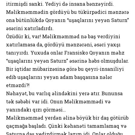
itirmişdi sanki. Yediyi də insana bənzəyirdi.
Məlikməmmədin gördüyü bu tükürpədici mənzərə
ona bütünlükdə Qoyanın “uşaqlarını yeyən Saturn”
əsərini xatırladırdı.
Özüdür ki, var! Məlikməmməd nə baş verdiyini
xatırlamasa da, gördüyü mənzərəni, əsəri yaxşı
tanıyırdı. Yuxuda onlar Fransisko Qoyanın məhz
“uşaqlarını yeyən Saturn” əsərinə həbs olmuşdular.
Bir iqtidar mübarizəsinə görə bu qeyri-insaniliyi
edib uşaqlarını yeyən adam başqasına nələr
etməzdi?!
Nəhayət, bu varlıq əlindəkini yerə atır. Bununsa
tək səbəbi var idi. Onun Məlikməmmədi və
yanındakı qızı görməsi…
Məlikməmməd yerdən əlinə böyük bir daş götürüb
qaçmağa başladı. Çünki kəhanəti tamamlamaq və
Saturna daş yedizdirmək lazım idi. Onlar olduğu