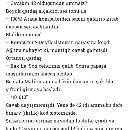
— Cavabın 42 olduğundan əminsiz?
Böyük qardaş alçaldıcı səs tonu ilə:
— 100%! Arada kompüterdən başını qaldırıb kitab
oxusan sən də bilərdin.
Məlikməmməd:
— Kompüter?- Deyib sistemin qarşısına keçdi.
Ağlına nəhayət ki, məntiqli cavab gəlmişdi!
Ortancıl qardaş:
— Bax ha! Son cəhdimiz qalıb. Sonra papaşa
maşınlarımızı alacaq bizdən.
Bu dəfə Məlikməmməd özündən əmin şəkildə
şifrəni girməyə başladı.
— “101010”
Cavab dəyişməmişdi. Yenə də 42 idi amma bu dəfə
binary (ikilik) kod sistemində.
Şifrəni girər-girməz quyudan tüstülər çıxdı və
budur! Quyunun qapağı açıldı! İndi isə sıra quyuya