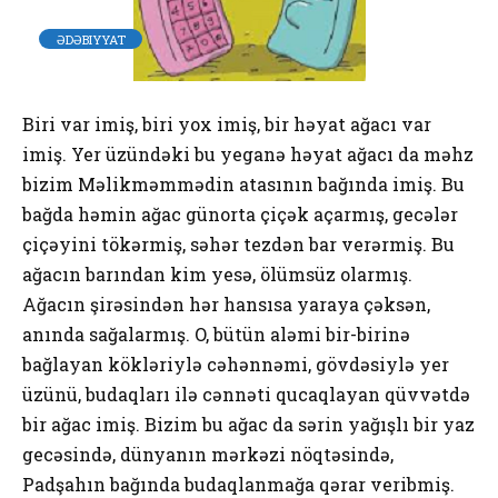
ƏDƏBIYYAT
Biri var imiş, biri yox imiş, bir həyat ağacı var
imiş. Yer üzündəki bu yeganə həyat ağacı da məhz
bizim Məlikməmmədin atasının bağında imiş. Bu
bağda həmin ağac günorta çiçək açarmış, gecələr
çiçəyini tökərmiş, səhər tezdən bar verərmiş. Bu
ağacın barından kim yesə, ölümsüz olarmış.
Ağacın şirəsindən hər hansısa yaraya çəksən,
anında sağalarmış. O, bütün aləmi bir-birinə
bağlayan kökləriylə cəhənnəmi, gövdəsiylə yer
üzünü, budaqları ilə cənnəti qucaqlayan qüvvətdə
bir ağac imiş. Bizim bu ağac da sərin yağışlı bir yaz
gecəsində, dünyanın mərkəzi nöqtəsində,
Padşahın bağında budaqlanmağa qərar veribmiş.