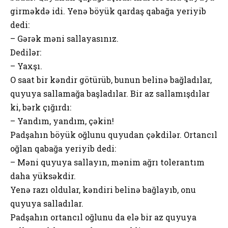
girməkdə idi. Yenə böyük qardaş qabağa yeriyib
dedi:
– Gərək məni sallayasınız.
Dedilər:
– Yaxşı.
O saat bir kəndir götürüb, bunun belinə bağladılar,
quyuya sallamağa başladılar. Bir az sallamışdılar
ki, bərk çığırdı:
– Yandım, yandım, çəkin!
Padşahın böyük oğlunu quyudan çəkdilər. Ortancıl
oğlan qabağa yeriyib dedi:
– Məni quyuya sallayın, mənim ağrı tolerantım
daha yüksəkdir.
Yenə razı oldular, kəndiri belinə bağlayıb, onu
quyuya salladılar.
Padşahın ortancıl oğlunu da elə bir az quyuya