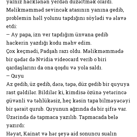
yalnız hacklənən yerdən düzəltmək olardı.
Məlikməmməd sevincək atasının yanına gedib,
problemin həll yolunu tapdığını söylədi və əlavə
etdi:
— ⁠Ay papa, izn ver tapdığım ünvana gedib
hackerin yazdığı kodu məhv edim.
⁠Çox keçmədi, Padşah razı oldu. Məlikməmmədə
bir qədər də Nvidia videocard verib o biri
qardaşlarını da ona qoşdu və yola saldı.
— Quyu
Az gedib, üz gedib, dərə, təpə, düz gedib bir quyuya
rast gəldilər. Bildilər ki, kimdisə özünə yetərincə
güvənli və təhlükəsiz, heç kəsin tapa bilməyəcəyi
bir şərait qurub. Quyunun ağzında da bir şifrə var.
Üzərində də tapmaca yazılıb. Tapmacada belə
yazırdı:
Həyat, Kainat və hər şeyə aid sonuncu sualın