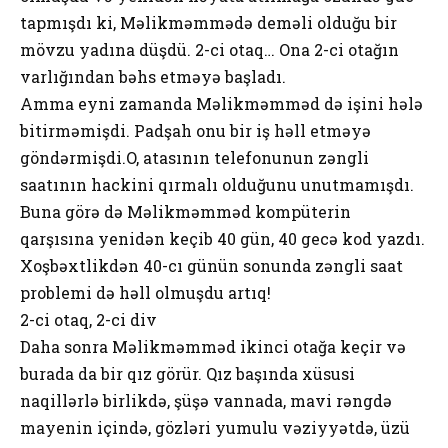
tapmışdı ki, Məlikməmmədə deməli olduğu bir
mövzu yadına düşdü. 2-ci otaq… Ona 2-ci otağın
varlığından bəhs etməyə başladı.
Amma eyni zamanda Məlikməmməd də işini hələ
bitirməmişdi. Padşah onu bir iş həll etməyə
göndərmişdi.O, atasının telefonunun zəngli
saatının hackini qırmalı olduğunu unutmamışdı.
Buna görə də Məlikməmməd kompüterin
qarşısına yenidən keçib 40 gün, 40 gecə kod yazdı.
Xoşbəxtlikdən 40-cı günün sonunda zəngli saat
problemi də həll olmuşdu artıq!
2-ci otaq, 2-ci div
Daha sonra Məlikməmməd ikinci otağa keçir və
burada da bir qız görür. Qız başında xüsusi
naqillərlə birlikdə, şüşə vannada, mavi rəngdə
mayenin içində, gözləri yumulu vəziyyətdə, üzü