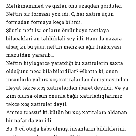
Məlikməmməd və qızlar, onu uzaqdan gördülər.
Neftin bir forması yox idi. O, hər xatirə üçün
formadan formaya keçə bilirdi.
Şüurlu neft isə onların ömür boyu rastlaya
biləcəkləri ən təhlükləli şey idi. Həm də nəzərə
alsaq ki, bu şüur, neftin məhz ən ağır fraksiyası-
mazutdan yaranıb…
Neftin hiyləgərcə yaratdığı bu xatirələrin saxta
olduğunu necə bilə bilərdilər? Əlbəttə ki, onun
insanlarla yalnız xoş xatirələrdən danışmasından.
Həyat təkcə xoş xatirələrdən ibarət deyildi. Və ya
kim olursa-olsun onunla bağlı xatırladıqlarımız
təkcə xoş xatirələr deyil.
Amma təəssüf ki, bütün bu xoş xatirələrə aldanan
bir nəfər də var idi.
Bu, 3-cü otağa həbs olmuş, insanların bildiklərini,