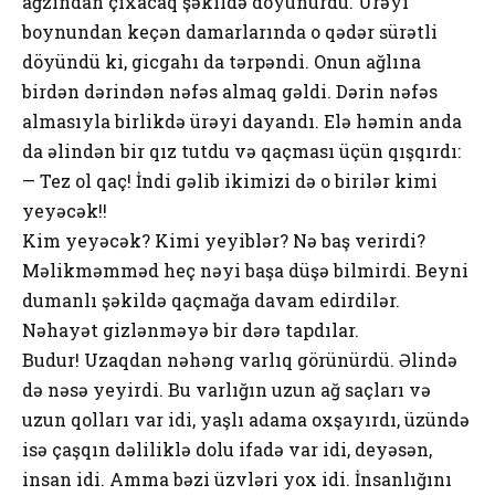
ağzından çıxacaq şəkildə döyünürdü. Ürəyi
boynundan keçən damarlarında o qədər sürətli
döyündü ki, gicgahı da tərpəndi. Onun ağlına
birdən dərindən nəfəs almaq gəldi. Dərin nəfəs
almasıyla birlikdə ürəyi dayandı. Elə həmin anda
da əlindən bir qız tutdu və qaçması üçün qışqırdı:
— Tez ol qaç! İndi gəlib ikimizi də o birilər kimi
yeyəcək!!
Kim yeyəcək? Kimi yeyiblər? Nə baş verirdi?
Məlikməmməd heç nəyi başa düşə bilmirdi. Beyni
dumanlı şəkildə qaçmağa davam edirdilər.
Nəhayət gizlənməyə bir dərə tapdılar.
Budur! Uzaqdan nəhəng varlıq görünürdü. Əlində
də nəsə yeyirdi. Bu varlığın uzun ağ saçları və
uzun qolları var idi, yaşlı adama oxşayırdı, üzündə
isə çaşqın dəliliklə dolu ifadə var idi, deyəsən,
insan idi. Amma bəzi üzvləri yox idi. İnsanlığını