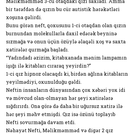
Məlikməmməd 3-cü otaqdakı qızı saxladı. Amma
bir tərəfdən də qızın bu cür autistik hərəkətləri
xoşuna gəlirdi.
Bunu görən neft, qoxusunu 1-ci otaqdan olan qızın
burnundan molekullarla daxil edərək beyninə
sızmağa və onun üçün özüylə əlaqəli xoş və saxta
xatirələr qurmağa başladı.
“Yadındadı əzizim, kitabxanada mənim lampamın
işığı ilə kitabları cıraraq yeyirdin?”
1-ci qız hipnoz olacaqdı ki, birdən ağlına kitabların
yeyilmədiyi, oxunulduğu gəldi.
Neftin insanların dünyasından çox xəbəri yox idi
və mövcud olan-olmayan hər şeyi xatirələrə
sığdırırdı. Ona görə də daha bir uğursuz xatirə ilə
hər şeyi məhv etmişdi. Qız isə özünü toplayıb
Nefti sovurmağa davam etdi.
Nəhayət Nefti, Məlikməmməd və digər 2 qız