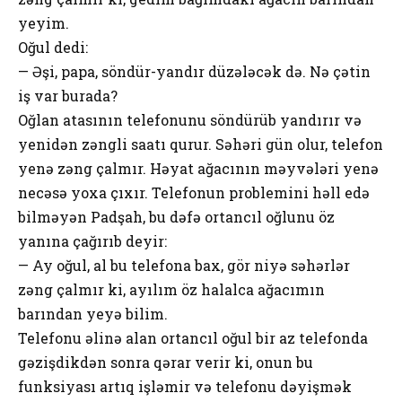
yeyim.
Oğul dedi:
— Əşi, papa, söndür-yandır düzələcək də. Nə çətin
iş var burada?
Oğlan atasının telefonunu söndürüb yandırır və
yenidən zəngli saatı qurur. Səhəri gün olur, telefon
yenə zəng çalmır. Həyat ağacının məyvələri yenə
necəsə yoxa çıxır. Telefonun problemini həll edə
bilməyən Padşah, bu dəfə ortancıl oğlunu öz
yanına çağırıb deyir:
— Ay oğul, al bu telefona bax, gör niyə səhərlər
zəng çalmır ki, ayılım öz halalca ağacımın
barından yeyə bilim.
Telefonu əlinə alan ortancıl oğul bir az telefonda
gəzişdikdən sonra qərar verir ki, onun bu
funksiyası artıq işləmir və telefonu dəyişmək