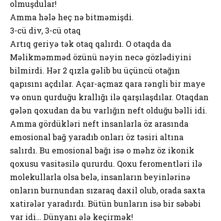
olmuşdular!
Amma hələ heç nə bitməmişdi.
3-cü div, 3-cü otaq
Artıq geriyə tək otaq qalırdı. O otaqda da
Məlikməmməd özünü nəyin necə gözlədiyini
bilmirdi. Hər 2 qızla gəlib bu üçüncü otağın
qapısını açdılar. Açar-açmaz qara rəngli bir maye
və onun qurduğu krallığı ilə qarşılaşdılar. Otaqdan
gələn qoxudan da bu varlığın neft olduğu bəlli idi.
Amma gördükləri neft insanlarla öz arasında
emosional bağ yaradıb onları öz təsiri altına
salırdı. Bu emosional bağı isə o məhz öz ikonik
qoxusu vasitəsilə qururdu. Qoxu feromentləri ilə
molekullarla olsa belə, insanların beyinlərinə
onların burnundan sızaraq daxil olub, orada saxta
xatirələr yaradırdı. Bütün bunların isə bir səbəbi
var idi… Dünyanı ələ keçirmək!