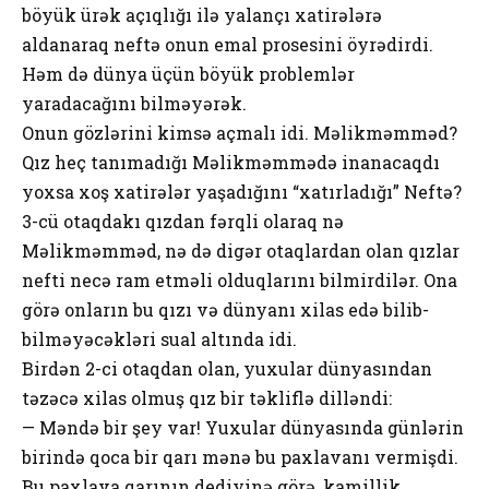
böyük ürək açıqlığı ilə yalançı xatirələrə
aldanaraq neftə onun emal prosesini öyrədirdi.
Həm də dünya üçün böyük problemlər
yaradacağını bilməyərək.
Onun gözlərini kimsə açmalı idi. Məlikməmməd?
Qız heç tanımadığı Məlikməmmədə inanacaqdı
yoxsa xoş xatirələr yaşadığını “xatırladığı” Neftə?
3-cü otaqdakı qızdan fərqli olaraq nə
Məlikməmməd, nə də digər otaqlardan olan qızlar
nefti necə ram etməli olduqlarını bilmirdilər. Ona
görə onların bu qızı və dünyanı xilas edə bilib-
bilməyəcəkləri sual altında idi.
Birdən 2-ci otaqdan olan, yuxular dünyasından
təzəcə xilas olmuş qız bir təkliflə dilləndi:
— Məndə bir şey var! Yuxular dünyasında günlərin
birində qoca bir qarı mənə bu paxlavanı vermişdi.
Bu paxlava qarının dediyinə görə, kamillik