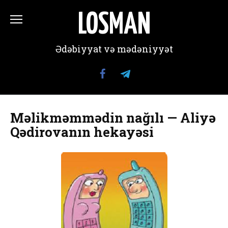
Перейти
к
LOSMAN
содержанию
Ədəbiyyat və mədəniyyət
Məlikməmmədin nağılı — Aliyə
Qədirovanın hekayəsi