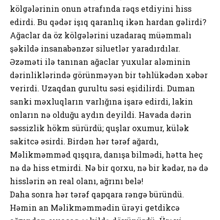
kölgələrinin onun ətrafında rəqs etdiyini hiss
edirdi. Bu qədər işıq qaranlıq ikən hardan gəlirdi?
Ağaclar da öz kölgələrini uzadaraq müəmmalı
şəkildə insanabənzər siluetlər yaradırdılar.
Əzəməti ilə tanınan ağaclar yuxular aləminin
dərinliklərində görünməyən bir təhlükədən xəbər
verirdi. Uzaqdan gurultu səsi eşidilirdi. Duman
sanki məxluqların varlığına işarə edirdi, lakin
onların nə olduğu aydın deyildi. Havada dərin
səssizlik hökm sürürdü; quşlar oxumur, külək
sakitcə əsirdi. Birdən hər tərəf ağardı,
Məlikməmməd qışqıra, danışa bilmədi, hətta heç
nə də hiss etmirdi. Nə bir qorxu, nə bir kədər, nə də
hisslərin ən real olanı, ağrını belə!
Daha sonra hər tərəf qapqara rəngə büründü.
Həmin an Məlikməmmədin ürəyi getdikcə