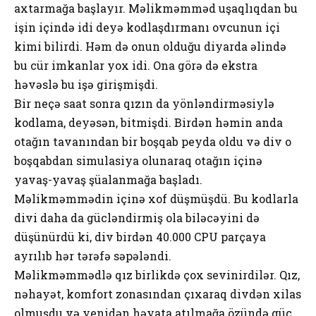
axtarmağa başlayır. Məlikməmməd uşaqlıqdan bu
işin içində idi deyə kodlaşdırmanı ovcunun içi
kimi bilirdi. Həm də onun olduğu diyarda əlində
bu cür imkanlar yox idi. Ona görə də ekstra
həvəslə bu işə girişmişdi.
Bir neçə saat sonra qızın da yönləndirməsiylə
kodlama, deyəsən, bitmişdi. Birdən həmin anda
otağın tavanından bir boşqab peyda oldu və div o
boşqabdan simulasiya olunaraq otağın içinə
yavaş-yavaş şüalanmağa başladı.
Məlikməmmədin içinə xof düşmüşdü. Bu kodlarla
divi daha da gücləndirmiş ola biləcəyini də
düşünürdü ki, div birdən 40.000 CPU parçaya
ayrılıb hər tərəfə səpələndi.
Məlikməmmədlə qız birlikdə çox sevinirdilər. Qız,
nəhayət, komfort zonasından çıxaraq divdən xilas
olmuşdu və yenidən həyata atılmağa özündə güc