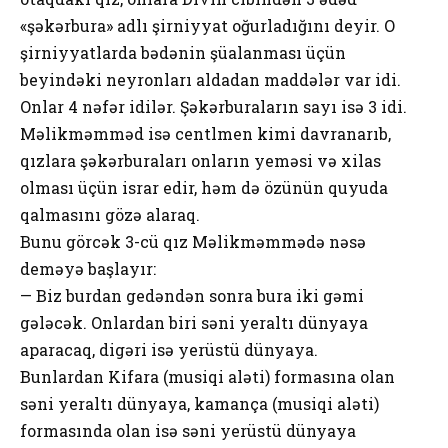
«şəkərbura» adlı şirniyyat oğurladığını deyir. O
şirniyyatlarda bədənin şüalanması üçün
beyindəki neyronları aldadan maddələr var idi.
Onlar 4 nəfər idilər. Şəkərburaların sayı isə 3 idi.
Məlikməmməd isə centlmen kimi davranarıb,
qızlara şəkərburaları onların yeməsi və xilas
olması üçün israr edir, həm də özünün quyuda
qalmasını gözə alaraq.
Bunu görcək 3-cü qız Məlikməmmədə nəsə
deməyə başlayır:
— Biz burdan gedəndən sonra bura iki gəmi
gələcək. Onlardan biri səni yeraltı dünyaya
aparacaq, digəri isə yerüstü dünyaya.
Bunlardan Kifara (musiqi aləti) formasına olan
səni yeraltı dünyaya, kamança (musiqi aləti)
formasında olan isə səni yerüstü dünyaya