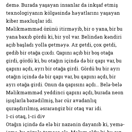
demə. Burada yaşayan insanlar da inkşaf etmiş
texnologiyanın kölgəsində həyatlarını yaşayan
kiber məxluqlar idi.
Məlikməmməd özünü itirməyib, bir o yana, bir bu
yana baxıb gördü ki, bir yol var. Belindən kəndiri
açıb başladı yolla getməyə. Az getdi, çox getdi,
gedib bir otağa çıxdı. Qapını açıb bir boş otağa
girdi, gördü ki, bu otağın içində də bir qapı var, bu
qapını açdı, ayrı bir otağa girdi. Gördü bu bir ayrı
otağın içində də bir qapı var, bu qapını açdı, bir
ayrı otağa girdi. Onun da qapısını açdı… Belə-belə
Məlikməmməd yeddinci qapını açdı, burada neon
işıqlarla bəzədilmiş, hər cür avadanlıq
quraşdırılmış, əsrarəngiz bir otaq var idi.
1-ci otaq, 1-ci div
Otağın içində də elə bir nazənin dayanıb ki, yemə-