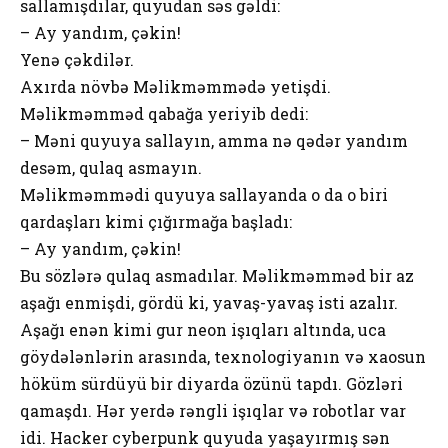
sallamışdılar, quyudan səs gəldi:
– Ay yandım, çəkin!
Yenə çəkdilər.
Axırda növbə Məlikməmmədə yetişdi.
Məlikməmməd qabağa yeriyib dedi:
– Məni quyuya sallayın, amma nə qədər yandım
desəm, qulaq asmayın.
Məlikməmmədi quyuya sallayanda o da o biri
qardaşları kimi çığırmağa başladı:
– Ay yandım, çəkin!
Bu sözlərə qulaq asmadılar. Məlikməmməd bir az
aşağı enmişdi, gördü ki, yavaş-yavaş isti azalır.
Aşağı enən kimi gur neon işıqları altında, uca
göydələnlərin arasında, texnologiyanın və xaosun
höküm sürdüyü bir diyarda özünü tapdı. Gözləri
qamaşdı. Hər yerdə rəngli işıqlar və robotlar var
idi. Hacker cyberpunk quyuda yaşayırmış sən