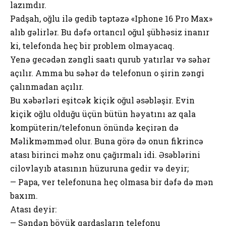
lazımdır.
Padşah, oğlu ilə gedib təptəzə «Iphone 16 Pro Max»
alıb gəlirlər. Bu dəfə ortancıl oğul şübhəsiz inanır
ki, telefonda heç bir problem olmayacaq.
Yenə gecədən zəngli saatı qurub yatırlar və səhər
açılır. Amma bu səhər də telefonun o şirin zəngi
çalınmadan açılır.
Bu xəbərləri eşitcək kiçik oğul əsəbləşir. Evin
kiçik oğlu olduğu üçün bütün həyatını az qala
kompüterin/telefonun önündə keçirən də
Məlikməmməd olur. Buna görə də onun fikrincə
atası birinci məhz onu çağırmalı idi. Əsəblərini
cilovlayıb atasının hüzuruna gedir və deyir;
— Papa, ver telefonuna heç olmasa bir dəfə də mən
baxım.
Atası deyir:
— Səndən böyük qardaşların telefonu