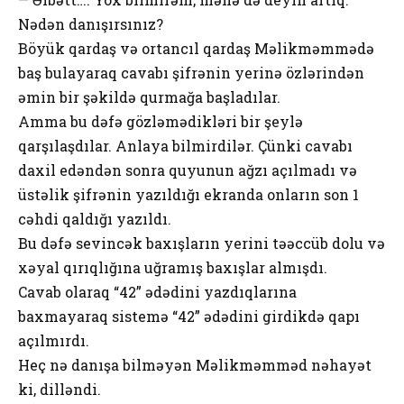
Nədən danışırsınız?
Böyük qardaş və ortancıl qardaş Məlikməmmədə
baş bulayaraq cavabı şifrənin yerinə özlərindən
əmin bir şəkildə qurmağa başladılar.
Amma bu dəfə gözləmədikləri bir şeylə
qarşılaşdılar. Anlaya bilmirdilər. Çünki cavabı
daxil edəndən sonra quyunun ağzı açılmadı və
üstəlik şifrənin yazıldığı ekranda onların son 1
cəhdi qaldığı yazıldı.
Bu dəfə sevincək baxışların yerini təəccüb dolu və
xəyal qırıqlığına uğramış baxışlar almışdı.
Cavab olaraq “42” ədədini yazdıqlarına
baxmayaraq sistemə “42” ədədini girdikdə qapı
açılmırdı.
Heç nə danışa bilməyən Məlikməmməd nəhayət
ki, dilləndi.