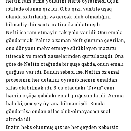
neftin ram etmə yollarını Neftə öyrətməsi üçün
istifadə olunan qız idi. O, bu qızı, vaxtilə uşaq
olanda xatırladığı və gerçək olub-olmadığını
bilmədiyi bir saxta xatirə ilə aldatmışdı.
Nefti isə ram etməyin tək yolu var idi! Onu emala
göndərmək. Yalnız o zaman Neft şüuruna çevrilən,
onu dünyanı məhv etməyə sürükləyən mazutu
itirəcək və mənfi xassələrindən qurtulacaqdı. Ona
görə də Neftin otağında bir şüşə qabda, onun emalı
qurğusu var idi. Bunun səbəbi isə, Neftin öz emal
prosesinin hər detalını öyrənib həmin emaldan
xilas ola bilmək idi. 3-cü otaqdakı “Divin” canı
həmin o şüşə qabdakı emal qurğusunda idi. Amma
hələ ki, çox şey öyrənə bilməmişdi. Emala
göndərilsə ondan xilas olub-olmayacağı sual
altında idi.
Bizim həbs olunmuş qız isə hər şeydən xəbərsiz