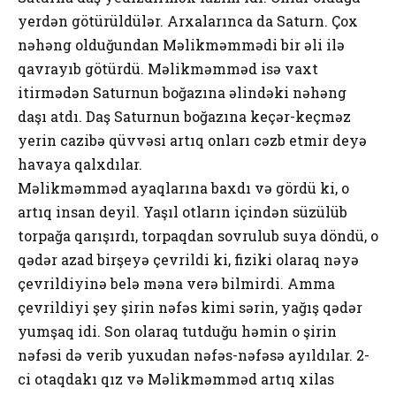
yerdən götürüldülər. Arxalarınca da Saturn. Çox
nəhəng olduğundan Məlikməmmədi bir əli ilə
qavrayıb götürdü. Məlikməmməd isə vaxt
itirmədən Saturnun boğazına əlindəki nəhəng
daşı atdı. Daş Saturnun boğazına keçər-keçməz
yerin cazibə qüvvəsi artıq onları cəzb etmir deyə
havaya qalxdılar.
Məlikməmməd ayaqlarına baxdı və gördü ki, o
artıq insan deyil. Yaşıl otların içindən süzülüb
torpağa qarışırdı, torpaqdan sovrulub suya döndü, o
qədər azad birşeyə çevrildi ki, fiziki olaraq nəyə
çevrildiyinə belə məna verə bilmirdi. Amma
çevrildiyi şey şirin nəfəs kimi sərin, yağış qədər
yumşaq idi. Son olaraq tutduğu həmin o şirin
nəfəsi də verib yuxudan nəfəs-nəfəsə ayıldılar. 2-
ci otaqdakı qız və Məlikməmməd artıq xilas