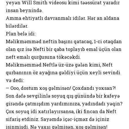
yeyən Will Smith videosu kimi təəssürat yaradır
insan beynində.
Amma ehtiyatlı davranmalı idilər. Hər an aldana
bilərdilər.
Plan belə idi:
Məlikməmməd neftin başını qatacaq, 1-ci otaqdan
olan qız isə Nefti bir qaba toplayıb emal üçün olan
neft emalı qurğusuna tökəcəkdi.
Məlikməmməd Neftlə üz-üzə gələn kimi, Neft
qurbanının öz ayağına gəldiyi üçün xeyli sevindi
və dedi:
— Ooo, dostum xoş gəlmisən! Çoxdandı yoxsan?!
Son dəfə sevgilinlə soyuq qış günündə bir kafeyə
girəndə çatmışdım yardımınıza, yadındadı yəqin?
Çox soyuq idi xatırlayırsansa, iki fincan da Neft
sifariş etdiniz. Sayəmdə içər-içməz də içiniz
isinmişdi. Nə yaxşı gəlmisən, xoş gəlmisən!