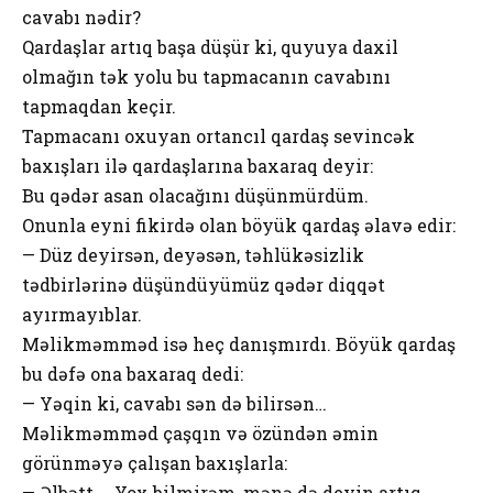
cavabı nədir?
Qardaşlar artıq başa düşür ki, quyuya daxil
olmağın tək yolu bu tapmacanın cavabını
tapmaqdan keçir.
Tapmacanı oxuyan ortancıl qardaş sevincək
baxışları ilə qardaşlarına baxaraq deyir:
Bu qədər asan olacağını düşünmürdüm.
Onunla eyni fikirdə olan böyük qardaş əlavə edir:
— Düz deyirsən, deyəsən, təhlükəsizlik
tədbirlərinə düşündüyümüz qədər diqqət
ayırmayıblar.
Məlikməmməd isə heç danışmırdı. Böyük qardaş
bu dəfə ona baxaraq dedi:
— Yəqin ki, cavabı sən də bilirsən…
Məlikməmməd çaşqın və özündən əmin
görünməyə çalışan baxışlarla:
— Əlbətt…. Yox bilmirəm, mənə də deyin artıq.