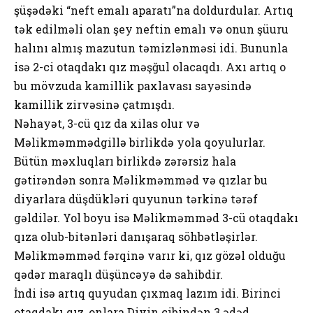
şüşədəki “neft emalı aparatı”na doldurdular. Artıq
tək edilməli olan şey neftin emalı və onun şüuru
halını almış mazutun təmizlənməsi idi. Bununla
isə 2-ci otaqdakı qız məşğul olacaqdı. Axı artıq o
bu mövzuda kamillik paxlavası sayəsində
kamillik zirvəsinə çatmışdı.
Nəhayət, 3-cü qız da xilas olur və
Məlikməmmədgillə birlikdə yola qoyulurlar.
Bütün məxluqları birlikdə zərərsiz hala
gətirəndən sonra Məlikməmməd və qızlar bu
diyarlara düşdükləri quyunun tərkinə tərəf
gəldilər. Yol boyu isə Məlikməmməd 3-cü otaqdakı
qıza olub-bitənləri danışaraq söhbətləşirlər.
Məlikməmməd fərqinə varır ki, qız gözəl olduğu
qədər maraqlı düşüncəyə də sahibdir.
İndi isə artıq quyudan çıxmaq lazım idi. Birinci
otaqdakı qız, onlara Divin cibindən 3 ədəd