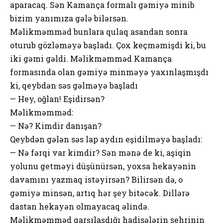
aparacaq. Sən Kamança formalı gəmiyə minib
bizim yanımıza gələ bilərsən.
⁠Məlikməmməd bunlara qulaq asandan sonra
oturub gözləməyə başladı. Çox keçməmişdi ki, bu
iki gəmi gəldi. Məlikməmməd Kamança
formasında olan gəmiyə minməyə yaxınlaşmışdı
ki, qeybdən səs gəlməyə başladı
— ⁠Hey, oğlan! Eşidirsən?
Məlikməmməd:
— Nə? ⁠Kimdir danışan?
⁠Qeybdən gələn səs lap aydın eşidilməyə başladı:
— Nə fərqi var kimdir? Sən mənə de ki, aşiqin
yolunu getməyi düşünürsən, yoxsa hekayənin
davamını yazmaq istəyirsən? Bilirsən də, o
gəmiyə minsən, artıq hər şey bitəcək. Dillərə
dastan hekayən olmayacaq əlində.
Məlikməmməd qarşılaşdığı hadisələrin sehrinin