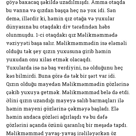
göyə baxacaq şəkildə uzadılmışdı. Amma otaqda
bu vanna və qızdan başqa heç nə yox idi. Sən
demə, illərdir ki, həmin qız otağa və yuxular
dünyasına bu otaqdakı div tərəfindən həbs
olunmuşdu. 1-ci otaqdakı qız Məlikməmmədə
vəziyyəti başa salır. Məlikməmmədin isə eləməli
olduğu tək şey qızın yuxusuna girib həmin
yuxudan onu xilas etmək olacaqdı.
Yuxularda isə nə baş verdiyini, nə olduğunu heç
kəs bilmirdi. Buna görə də tək bir şərt var idi.
Qızın olduğu mayedən Məlikməmmədin gözlərinə
çəkib yuxuya getmək. Məlikməmməd belə də etdi.
Əlini qızın uzandığı mayeyə salıb barmaqları ilə
həmin mayeni gözlərinə çəkməyə başladı. Elə
həmin andaca gözləri ağırlaşdı və bu dəfə
gözlərini açanda özünü qaranlıq bir meşədə tapdı.
Məlikməmməd yavaş-yavaş irəliləyərkən öz