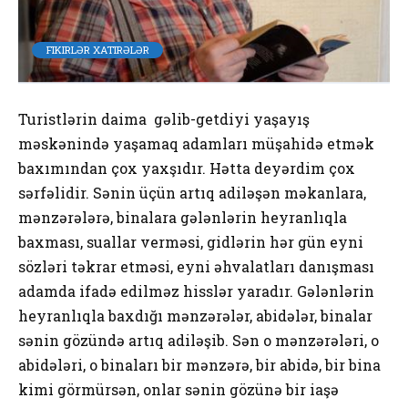
FIKIRLƏR XATIRƏLƏR
Turistlərin daima gəlib-getdiyi yaşayış
məskənində yaşamaq adamları müşahidə etmək
baxımından çox yaxşıdır. Hətta deyərdim çox
sərfəlidir. Sənin üçün artıq adiləşən məkanlara,
mənzərələrə, binalara gələnlərin heyranlıqla
baxması, suallar verməsi, gidlərin hər gün eyni
sözləri təkrar etməsi, eyni əhvalatları danışması
adamda ifadə edilməz hisslər yaradır. Gələnlərin
heyranlıqla baxdığı mənzərələr, abidələr, binalar
sənin gözündə artıq adiləşib. Sən o mənzərələri, o
abidələri, o binaları bir mənzərə, bir abidə, bir bina
kimi görmürsən, onlar sənin gözünə bir iaşə