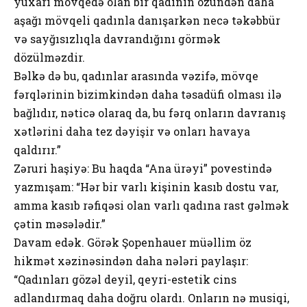
yuxarı mövqedə olan bir qadının özündən daha
aşağı mövqeli qadınla danışarkən necə təkəbbür
və sayğısızlıqla davrandığını görmək
dözülməzdir.
Bəlkə də bu, qadınlar arasında vəzifə, mövqe
fərqlərinin bizimkindən daha təsadüfi olması ilə
bağlıdır, nəticə olaraq da, bu fərq onların davranış
xətlərini daha tez dəyişir və onları havaya
qaldırır.”
Zəruri haşiyə: Bu haqda “Ana ürəyi” povestində
yazmışam: “Hər bir varlı kişinin kasıb dostu var,
amma kasıb rəfiqəsi olan varlı qadına rast gəlmək
çətin məsələdir.”
Davam edək. Görək Şopenhauer müəllim öz
hikmət xəzinəsindən daha nələri paylaşır:
“Qadınları gözəl deyil, qeyri-estetik cins
adlandırmaq daha doğru olardı. Onların nə musiqi,