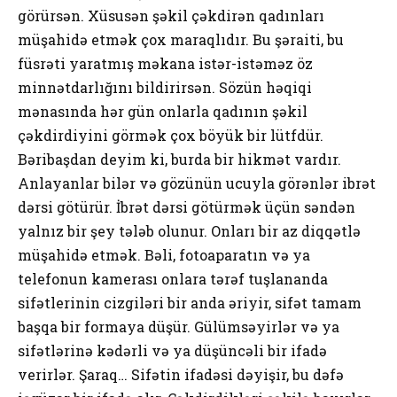
görürsən. Xüsusən şəkil çəkdirən qadınları
müşahidə etmək çox maraqlıdır. Bu şəraiti, bu
füsrəti yaratmış məkana istər-istəməz öz
minnətdarlığını bildirirsən. Sözün həqiqi
mənasında hər gün onlarla qadının şəkil
çəkdirdiyini görmək çox böyük bir lütfdür.
Bəribaşdan deyim ki, burda bir hikmət vardır.
Anlayanlar bilər və gözünün ucuyla görənlər ibrət
dərsi götürür. İbrət dərsi götürmək üçün səndən
yalnız bir şey tələb olunur. Onları bir az diqqətlə
müşahidə etmək. Bəli, fotoaparatın və ya
telefonun kamerası onlara tərəf tuşlananda
sifətlerinin cizgiləri bir anda əriyir, sifət tamam
başqa bir formaya düşür. Gülümsəyirlər və ya
sifətlərinə kədərli və ya düşüncəli bir ifadə
verirlər. Şaraq… Sifətin ifadəsi dəyişir, bu dəfə