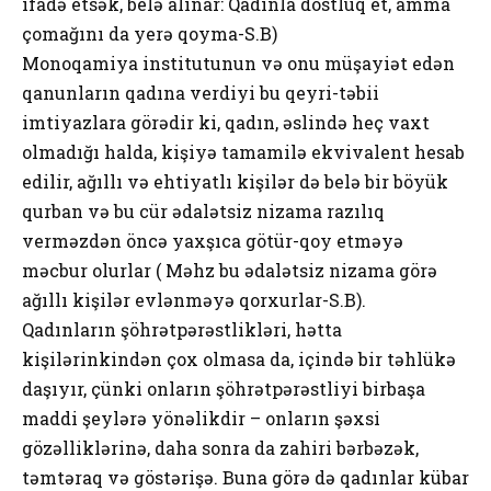
ifadə etsək, belə alınar: Qadınla dostluq et, amma
çomağını da yerə qoyma-S.B)
Monoqamiya institutunun və onu müşayiət edən
qanunların qadına verdiyi bu qeyri-təbii
imtiyazlara görədir ki, qadın, əslində heç vaxt
olmadığı halda, kişiyə tamamilə ekvivalent hesab
edilir, ağıllı və ehtiyatlı kişilər də belə bir böyük
qurban və bu cür ədalətsiz nizama razılıq
verməzdən öncə yaxşıca götür-qoy etməyə
məcbur olurlar ( Məhz bu ədalətsiz nizama görə
ağıllı kişilər evlənməyə qorxurlar-S.B).
Qadınların şöhrətpərəstlikləri, hətta
kişilərinkindən çox olmasa da, içində bir təhlükə
daşıyır, çünki onların şöhrətpərəstliyi birbaşa
maddi şeylərə yönəlikdir – onların şəxsi
gözəlliklərinə, daha sonra da zahiri bərbəzək,
təmtəraq və göstərişə. Buna görə də qadınlar kübar