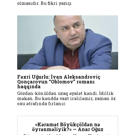
olmasıdır. Bu fikri yazıçı
Fəxri Uğurlu: İvan Aleksandroviç
Qonçarovun “Oblomov” romanı
haqqında
Gözdən-könüldən uzaq əyalət kəndi. İdillik
məkan. Bu kənddə vaxt irəliləmir, zaman öz
oxu ətrafında fırlanır.
«Kəramət Böyükçöldən nə
öyrənməliyik?» — Anar Oğuz