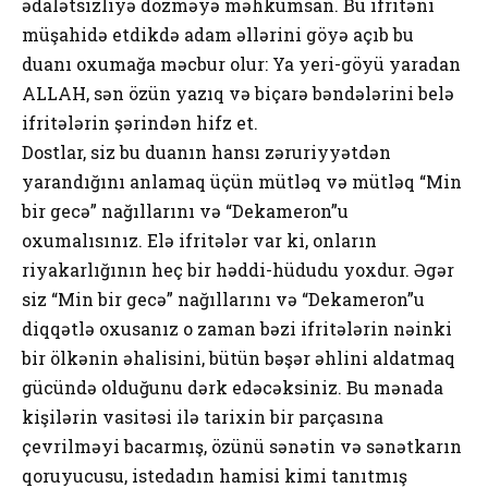
ədalətsizliyə dözməyə məhkumsan. Bu ifritəni
müşahidə etdikdə adam əllərini göyə açıb bu
duanı oxumağa məcbur olur: Ya yeri-göyü yaradan
ALLAH, sən özün yazıq və biçarə bəndələrini belə
ifritələrin şərindən hifz et.
Dostlar, siz bu duanın hansı zəruriyyətdən
yarandığını anlamaq üçün mütləq və mütləq “Min
bir gecə” nağıllarını və “Dekameron”u
oxumalısınız. Elə ifritələr var ki, onların
riyakarlığının heç bir həddi-hüdudu yoxdur. Əgər
siz “Min bir gecə” nağıllarını və “Dekameron”u
diqqətlə oxusanız o zaman bəzi ifritələrin nəinki
bir ölkənin əhalisini, bütün bəşər əhlini aldatmaq
gücündə olduğunu dərk edəcəksiniz. Bu mənada
kişilərin vasitəsi ilə tarixin bir parçasına
çevrilməyi bacarmış, özünü sənətin və sənətkarın
qoruyucusu, istedadın hamisi kimi tanıtmış