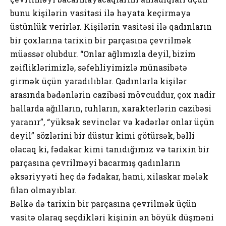
bunu kişilərin vasitəsi ilə həyata keçirməyə
üstünlük verirlər. Kişilərin vasitəsi ilə qadınların
bir çoxlarına tarixin bir parçasına çevrilmək
müəssər olubdur. “Onlar ağlımızla deyil, bizim
zəifliklərimizlə, səfehliyimizlə münasibətə
girmək üçün yaradılıblar. Qadınlarla kişilər
arasında bədənlərin cazibəsi mövcuddur, çox nadir
hallarda ağılların, ruhların, xarakterlərin cazibəsi
yaranır”, “yüksək sevinclər və kədərlər onlar üçün
deyil” sözlərini bir düstur kimi götürsək, bəlli
olacaq ki, fədakar kimi tanıdığımız və tarixin bir
parçasına çevrilməyi bacarmış qadınların
əksəriyyəti heç də fədakar, hami, xilaskar mələk
filan olmayıblar.
Bəlkə də tarixin bir parçasına çevrilmək üçün
vasitə olaraq seçdikləri kişinin ən böyük düşməni