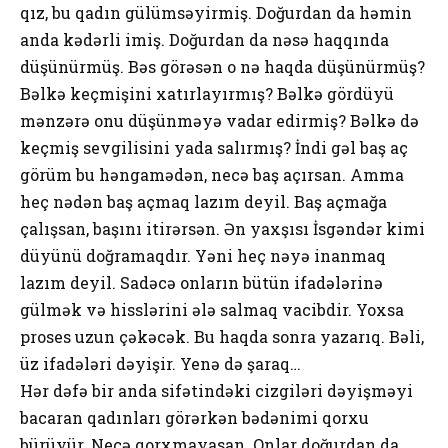
qız, bu qadın gülümsəyirmiş. Doğurdan da həmin
anda kədərli imiş. Doğurdan da nəsə haqqında
düşünürmüş. Bəs görəsən o nə haqda düşünürmüş?
Bəlkə keçmişini xatırlayırmış? Bəlkə gördüyü
mənzərə onu düşünməyə vadar edirmiş? Bəlkə də
keçmiş sevgilisini yada salırmış? İndi gəl baş aç
görüm bu həngamədən, necə baş açırsan. Amma
heç nədən baş açmaq lazım deyil. Baş açmağa
çalışsan, başını itirərsən. Ən yaxşısı İsgəndər kimi
düyünü doğramaqdır. Yəni heç nəyə inanmaq
lazım deyil. Sadəcə onların bütün ifadələrinə
gülmək və hisslərini ələ salmaq vacibdir. Yoxsa
proses uzun çəkəcək. Bu haqda sonra yazarıq. Bəli,
üz ifadələri dəyişir. Yenə də şaraq…
Hər dəfə bir anda sifətindəki cizgiləri dəyişməyi
bacaran qadınları görərkən bədənimi qorxu
bürüyür. Necə qorxmayasan. Onlar doğurdan da