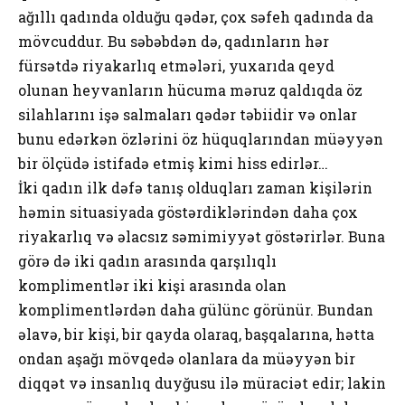
ağıllı qadında olduğu qədər, çox səfeh qadında da
mövcuddur. Bu səbəbdən də, qadınların hər
fürsətdə riyakarlıq etmələri, yuxarıda qeyd
olunan heyvanların hücuma məruz qaldıqda öz
silahlarını işə salmaları qədər təbiidir və onlar
bunu edərkən özlərini öz hüquqlarından müəyyən
bir ölçüdə istifadə etmiş kimi hiss edirlər…
İki qadın ilk dəfə tanış olduqları zaman kişilərin
həmin situasiyada göstərdiklərindən daha çox
riyakarlıq və əlacsız səmimiyyət göstərirlər. Buna
görə də iki qadın arasında qarşılıqlı
komplimentlər iki kişi arasında olan
komplimentlərdən daha gülünc görünür. Bundan
əlavə, bir kişi, bir qayda olaraq, başqalarına, hətta
ondan aşağı mövqedə olanlara da müəyyən bir
diqqət və insanlıq duyğusu ilə müraciət edir; lakin