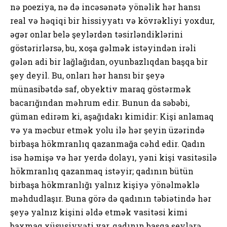
nə poeziya, nə də incəsənətə yönəlik hər hansı
real və həqiqi bir hissiyyatı və kövrəkliyi yoxdur,
əgər onlar belə şeylərdən təsirləndiklərini
göstərirlərsə, bu, xoşa gəlmək istəyindən irəli
gələn adi bir lağlağıdan, oyunbazlıqdan başqa bir
şey deyil. Bu, onları hər hansı bir şeyə
münasibətdə saf, obyektiv maraq göstərmək
bacarığından məhrum edir. Bunun da səbəbi,
güman edirəm ki, aşağıdakı kimidir: Kişi anlamaq
və ya məcbur etmək yolu ilə hər şeyin üzərində
birbaşa hökmranlıq qazanmağa cəhd edir. Qadın
isə həmişə və hər yerdə dolayı, yəni kişi vasitəsilə
hökmranlıq qazanmaq istəyir; qadının bütün
birbaşa hökmranlığı yalnız kişiyə yönəlməklə
məhdudlaşır. Buna görə də qadının təbiətində hər
şeyə yalnız kişini əldə etmək vasitəsi kimi
baxmaq xüsusiyyəti var, qadının başqa şeylərə