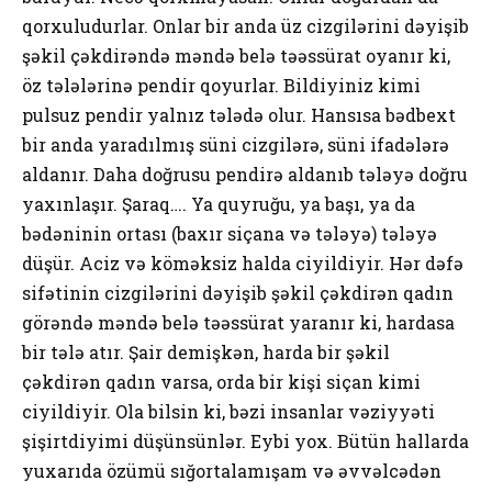
qorxuludurlar. Onlar bir anda üz cizgilərini dəyişib
şəkil çəkdirəndə məndə belə təəssürat oyanır ki,
öz tələlərinə pendir qoyurlar. Bildiyiniz kimi
pulsuz pendir yalnız tələdə olur. Hansısa bədbext
bir anda yaradılmış süni cizgilərə, süni ifadələrə
aldanır. Daha doğrusu pendirə aldanıb tələyə doğru
yaxınlaşır. Şaraq…. Ya quyruğu, ya başı, ya da
bədəninin ortası (baxır siçana və tələyə) tələyə
düşür. Aciz və köməksiz halda ciyildiyir. Hər dəfə
sifətinin cizgilərini dəyişib şəkil çəkdirən qadın
görəndə məndə belə təəssürat yaranır ki, hardasa
bir tələ atır. Şair demişkən, harda bir şəkil
çəkdirən qadın varsa, orda bir kişi siçan kimi
ciyildiyir. Ola bilsin ki, bəzi insanlar vəziyyəti
şişirtdiyimi düşünsünlər. Eybi yox. Bütün hallarda
yuxarıda özümü sığortalamışam və əvvəlcədən