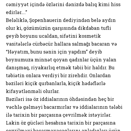
cəmiyyət içində özlərini dənizdə balıq kimi hiss
edirlər….”
Beləliklə, Şopenhauerin dediyindən belə aydın
olur ki, gözümüzün qarşısında dikdaban tufli
geyib boyunu ucaldan, sifətini kosmetik
vasitələrlə cürbəcür hallara salmağı bacaran və
“Həyatım, bunu sənin için yapdım” deyib
boynumuza minnət qoyan qadınlar üçün yalan
danışmaq, riyakarlıq etmək təbii bir haldır. Bu
təbiətin onlara verdiyi bir zirehdir. Onlardan
bəziləri kiçik qurbanlarla, kiçik hədəflərlə
kifayətlənməli olurlar.
Bəziləri isə öz iddialarının öhdəsindən heç bir
vəchlə gəlməyi bacarmırlar və iddialarının tələbi
ilə tarixin bir parçasına çevrilmək istəyirlər.
Lakin öz gücləri hesabına tarixin bir parçasına
çevrilməyi bacarmayacaqlarını anladıqları üçün