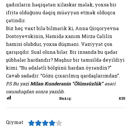
qadınların həqiqətən xilaskar mələk, yoxsa bir
ifritə olduğunu dəqiq müəyyən etmək olduqca
çətindir.
Biz heç vaxt bilə bilmərik ki, Anna Qirqoryevna
Dostoyevskinin, Həmidə xanım Mirzə Cəlilin
hamisi olubdur, yoxsa düşməni. Vəziyyət çox
qarışıqdır. Sual oluna bilər. Bir insanda bu qədər
şübhələr hardandır? Məşhur bir təmsildə deyildiyi
kimi: “Bu ədalətli bölgünü hardan öyrəndin?”
Cavab sadədir: “Gözu çıxarılmış qardaşlarımdan”.
P.S Bu yazi
Milan Kunderanin “Ölümsüzlük”
əsəri
oxunduqdan sonra yazılıb.
Baxış:
835
Qiymət