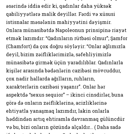
əsərində iddia edir ki, qadınlar daha yüksək
qabiliyyətlərə malik deyillər. Fərdi və xüsusi
istisnalar məsələnin mahiyyətini dəyişmir.
Onlara münasibətdə Napoleonun prinsipinə riayət
etmək lazımdır: “Qadınların rütbəsi olmur”; Şamfor
(Chamfort) da çox doğru söyləyir: “Onlar ağlımızla
deyil, bizim zəifliklərimizlə, səfehliyimizlə
münasibətə girmək üçün yaradılıblar. Qadınlarla
kişilər arasında bədənlərin cazibəsi mövcuddur,
çox nadir hallarda ağılların, ruhların,
xarakterlərin cazibəsi yaşanır”. Onlar hər
aspektdə “sexus sequior” – ikinci cinsdirlər, buna
görə də onların zəifliklərinə, acizliklərinə
ehtiyatla yanaşmaq lazımdır, lakin onlarla
həddindən artıq ehtiramla davranmaq gülüncdür
və bu, bizi onların gözündə alçaldır… ( Daha sadə