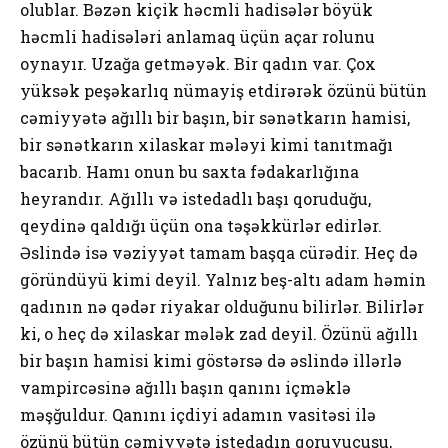
olublar. Bəzən kiçik həcmli hadisələr böyük
həcmli hadisələri anlamaq üçün açar rolunu
oynayır. Uzağa getməyək. Bir qadın var. Çox
yüksək peşəkarlıq nümayiş etdirərək özünü bütün
cəmiyyətə ağıllı bir başın, bir sənətkarın hamisi,
bir sənətkarın xilaskar mələyi kimi tanıtmağı
bacarıb. Hamı onun bu saxta fədakarlığına
heyrandır. Ağıllı və istedadlı başı qoruduğu,
qeydinə qaldığı üçün ona təşəkkürlər edirlər.
Əslində isə vəziyyət tamam başqa cürədir. Heç də
göründüyü kimi deyil. Yalnız beş-altı adam həmin
qadının nə qədər riyakar olduğunu bilirlər. Bilirlər
ki, o heç də xilaskar mələk zad deyil. Özünü ağıllı
bir başın hamisi kimi göstərsə də əslində illərlə
vampircəsinə ağıllı başın qanını içməklə
məşğuldur. Qanını içdiyi adamın vasitəsi ilə
özünü bütün cəmiyyətə istedadın qoruyucusu,