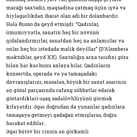
marağı saxtadır, məqsədinə çatmaq üçün işvə və
hiyləgərlikdən ibarət olan adi bir dolanbacdır.
Hələ Russo da qeyd etmişdi: “Qadınlar,
ümumiyyətlə, sənətin heç bir növünü
qidalandırmırlar, sənətdən heç nə anlamırlar və
onlar heç bir istedada malik deyillər” (D’Alamberə
məktublar, qeyd XX). Saxtalığın arxa tərəfini görə
bilən hər kəs bunu anlaya bilər. Qadınların
konsertdə, operada və ya tamaşadakı
davranışlarını, məsələn, böyük bir sənət əsərinin
ən gözəl parçasında cəfəng söhbətlər edərək
göstərdikləri uşaq sadəlövhlüyünü görmək
kifayətdir. Əgər doğrudan da yunanlar qadınlara
tamaşaya getməyi qadağan etmişlərsə, doğru
hərəkət ediblər…
Əgər bütöv bir cinsin ən görkəmli