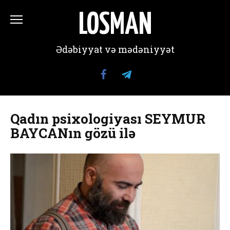
Перейти
к
LOSMAN
содержанию
Ədəbiyyat və mədəniyyət
Qadın psixologiyası SEYMUR
BAYCANın gözü ilə