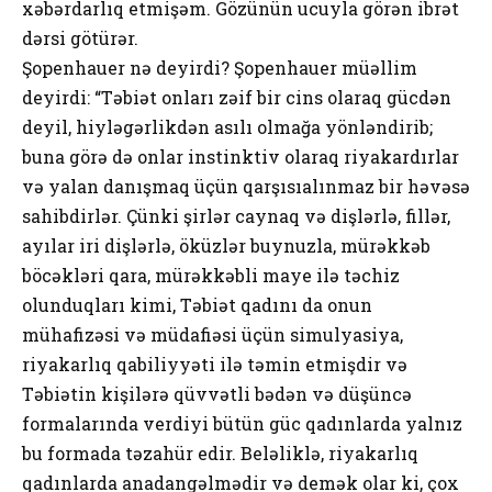
xəbərdarlıq etmişəm. Gözünün ucuyla görən ibrət
dərsi götürər.
Şopenhauer nə deyirdi? Şopenhauer müəllim
deyirdi: “Təbiət onları zəif bir cins olaraq gücdən
deyil, hiyləgərlikdən asılı olmağa yönləndirib;
buna görə də onlar instinktiv olaraq riyakardırlar
və yalan danışmaq üçün qarşısıalınmaz bir həvəsə
sahibdirlər. Çünki şirlər caynaq və dişlərlə, fillər,
ayılar iri dişlərlə, öküzlər buynuzla, mürəkkəb
böcəkləri qara, mürəkkəbli maye ilə təchiz
olunduqları kimi, Təbiət qadını da onun
mühafizəsi və müdafiəsi üçün simulyasiya,
riyakarlıq qabiliyyəti ilə təmin etmişdir və
Təbiətin kişilərə qüvvətli bədən və düşüncə
formalarında verdiyi bütün güc qadınlarda yalnız
bu formada təzahür edir. Beləliklə, riyakarlıq
qadınlarda anadangəlmədir və demək olar ki, çox