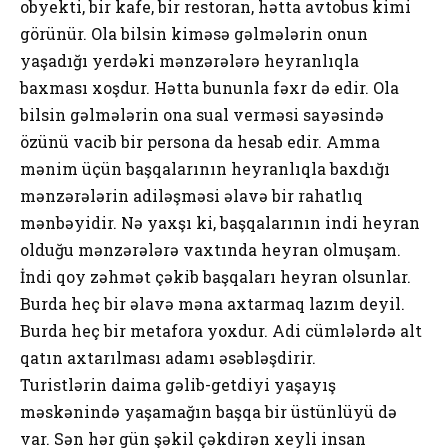
obyekti, bir kafe, bir restoran, hətta avtobus kimi
görünür. Ola bilsin kiməsə gəlmələrin onun
yaşadığı yerdəki mənzərələrə heyranlıqla
baxması xoşdur. Hətta bununla fəxr də edir. Ola
bilsin gəlmələrin ona sual verməsi sayəsində
özünü vacib bir persona da hesab edir. Amma
mənim üçün başqalarının heyranlıqla baxdığı
mənzərələrin adiləşməsi əlavə bir rahatlıq
mənbəyidir. Nə yaxşı ki, başqalarının indi heyran
olduğu mənzərələrə vaxtında heyran olmuşam.
İndi qoy zəhmət çəkib başqaları heyran olsunlar.
Burda heç bir əlavə məna axtarmaq lazım deyil.
Burda heç bir metafora yoxdur. Adi cümlələrdə alt
qatın axtarılması adamı əsəbləşdirir.
Turistlərin daima gəlib-getdiyi yaşayış
məskənində yaşamağın başqa bir üstünlüyü də
var. Sən hər gün şəkil çəkdirən xeyli insan