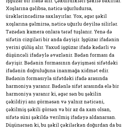
işgüzar bir ifadə alır. Çəkdirdikləri şəkilə baxırlar.
Xoşlarına gəlibsə, nəticə uğurludursa,
ürəklərincədirsə saxlayırlar. Yox, əgər şəkil
xoşlarına gəlmirsə, nəticə uğurlu deyilsə silirlər.
Təzədən kamera onlara tərəf tuşlanır. Yenə də
sifətin cizgiləri bir anda dəyişir. İşgüzar ifadənin
yerini gülüş alır. Yaxud işgüzar ifadə kədərli və
düşüncəli ifadəylə əvəzlənir. Bədən forması da
dəyişir. Bədənin formasının dəyişməsi sifətdəki
ifadənin doğruluğuna inanmağa xidmət edir.
Bədənin formasıyla sifətdəki ifadə arasında
harmoniya yaranır. Bədənlə sifət arasında elə bir
harmoniya yaranır ki, əgər sən bu şəkilin
çəkildiyi anı görməsən və yalnız nəticəni,
çəkilmiş şəkili görsən və bir az da xam olsan,
sifətə süni şəkildə verilmiş ifadəyə aldanarsan.
Düşünərsən ki, bu şəkil çəkilərkən doğurdan da bu