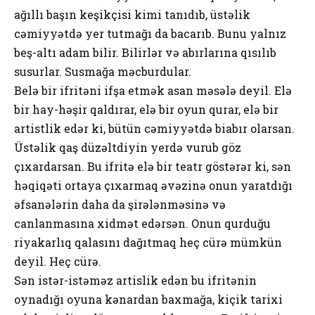
ağıllı başın keşikçisi kimi tanıdıb, üstəlik
cəmiyyətdə yer tutmağı da bacarıb. Bunu yalnız
beş-altı adam bilir. Bilirlər və abırlarına qısılıb
susurlar. Susmağa məcburdular.
Belə bir ifritəni ifşa etmək asan məsələ deyil. Elə
bir hay-həşir qaldırar, elə bir oyun qurar, elə bir
artistlik edər ki, bütün cəmiyyətdə biabır olarsan.
Üstəlik qaş düzəltdiyin yerdə vurub göz
çıxardarsan. Bu ifritə elə bir teatr göstərər ki, sən
həqiqəti ortaya çıxarmaq əvəzinə onun yaratdığı
əfsanələrin daha da şirələnməsinə və
canlanmasına xidmət edərsən. Onun qurduğu
riyakarlıq qalasını dağıtmaq heç cürə mümkün
deyil. Heç cürə.
Sən istər-istəməz artislik edən bu ifritənin
oynadığı oyuna kənardan baxmağa, kiçik tarixi