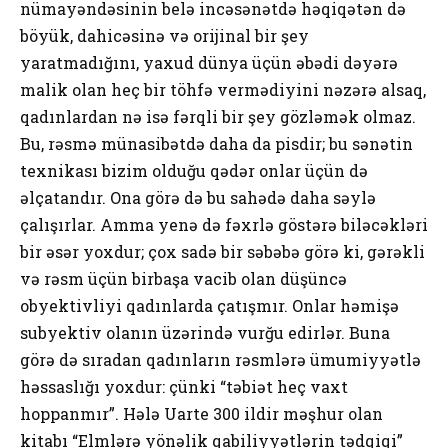
nümayəndəsinin belə incəsənətdə həqiqətən də
böyük, dahicəsinə və orijinal bir şey
yaratmadığını, yaxud dünya üçün əbədi dəyərə
malik olan heç bir töhfə vermədiyini nəzərə alsaq,
qadınlardan nə isə fərqli bir şey gözləmək olmaz.
Bu, rəsmə münasibətdə daha da pisdir; bu sənətin
texnikası bizim olduğu qədər onlar üçün də
əlçatandır. Ona görə də bu sahədə daha səylə
çalışırlar. Amma yenə də fəxrlə göstərə biləcəkləri
bir əsər yoxdur; çox sadə bir səbəbə görə ki, gərəkli
və rəsm üçün birbaşa vacib olan düşüncə
obyektivliyi qadınlarda çatışmır. Onlar həmişə
subyektiv olanın üzərində vurğu edirlər. Buna
görə də sıradan qadınların rəsmlərə ümumiyyətlə
həssaslığı yoxdur: çünki “təbiət heç vaxt
hoppanmır”. Hələ Uarte 300 ildir məşhur olan
kitabı “Elmlərə yönəlik qabiliyyətlərin tədqiqi”