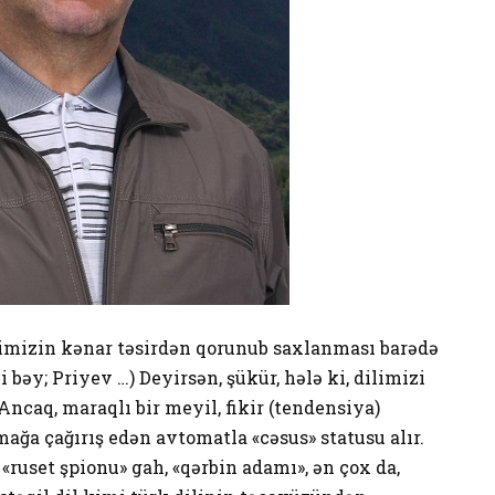
limizin kənar təsirdən qorunub saxlanması barədə
li bəy; Priyev …) Deyirsən, şükür, hələ ki, dilimizi
Ancaq, maraqlı bir meyil, fikir (tendensiya)
ağa çağırış edən avtomatla «cəsus» statusu alır.
«ruset şpionu» gah, «qərbin adamı», ən çox da,