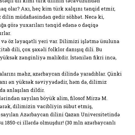
təqil dil kimi türk dilinin təcavüzündən
 olar? Axı, heç kim türk xalqını tənqid etmir,
 dilin müdafiəsindən gedir söhbət. Necə ki,
ğa görə yuxarıları tənqid edənə o dəqiqə
rlar.
və öz ləyaqətli yeri var. Dilimizi işlətmə üsuluna
tab dili, çox şaxəli folklor danışıq dili. Bu
n yüksək zənginliyə malikdir. İstənilən fikri incə,
yalarını məhz, azərbaycan dilində yaradıblar. Çünki
kanı ən yüksək səviyyədədir, həm də, dilimiz
a anlaşılan dildir.
ylərindən sayılan böyük alim, filosof Mirzə M.
ək, dilimizin vacibliyin sübut etmiş,
sayılan Azərbaycan dilini Qazan Universitetində
 1850-ci illərdə olmuşdur! (30 mln azərbaycanlı