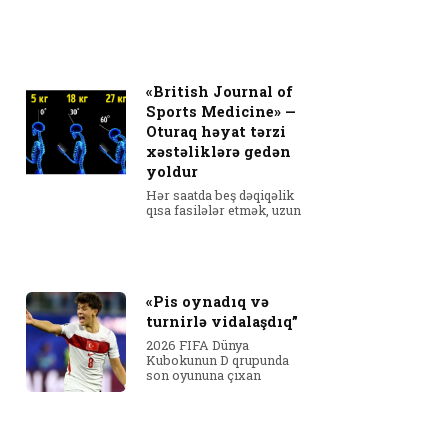
«British Journal of
Sports Medicine» —
Oturaq həyat tərzi
xəstəliklərə gedən
yoldur
Hər saatda beş dəqiqəlik
qısa fasilələr etmək, uzun
«Pis oynadıq və
turnirlə vidalaşdıq”
2026 FIFA Dünya
Kubokunun D qrupunda
son oyununa çıxan