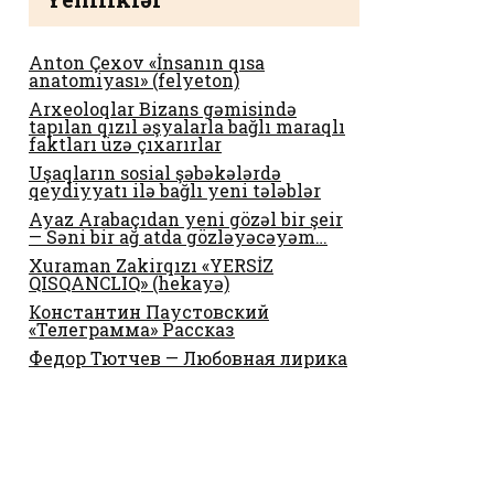
Anton Çexov «İnsanın qısa
anatomiyası» (felyeton)
Arxeoloqlar Bizans gəmisində
tapılan qızıl əşyalarla bağlı maraqlı
faktları üzə çıxarırlar
Uşaqların sosial şəbəkələrdə
qeydiyyatı ilə bağlı yeni tələblər
Ayaz Arabaçıdan yeni gözəl bir şeir
— Səni bir ağ atda gözləyəcəyəm…
Xuraman Zakirqızı «YERSİZ
QISQANCLIQ» (hekayə)
Константин Паустовский
«Телеграмма» Рассказ
Федор Тютчев — Любовная лирика