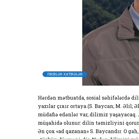
FIKIRLƏR XATIRƏLƏR
Hərdən mətbuatda, sosial səhifələrdə di
yazılar çıxır ortaya.(S. Baycan; M. Əlil; Ə
müdafiə edənlər var, dilimiz yaşayacaq. 
müşahidə olunur: dilin təmizliyini qorum
Ən çox «ad qazanan» S. Baycandır. O gah, 