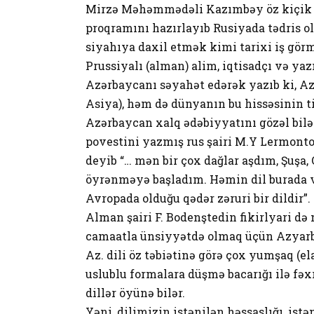
Mirzə Məhəmmədəli Kazımbəy öz kiçik qa
proqramını hazırlayıb Rusiyada tədris ol
siyahıya daxil etmək kimi tarixi iş gör
Prussiyalı (alman) alim, iqtisadçı və ya
Azərbaycanı səyahət edərək yazıb ki, Az
Asiya), həm də dünyanın bu hissəsinin tic
Azərbaycan xalq ədəbiyyatını gözəl bilən
povestini yazmış rus şairi M.Y Lermont
deyib “… mən bir çox dağlar aşdım, Şuş
öyrənməyə başladım. Həmin dil burada 
Avropada olduğu qədər zəruri bir dildir”.
Alman şairi F. Bodenştedin fikirlyari də
camaatla ünsiyyətdə olmaq üçün Azyarba
Az. dili öz təbiətinə görə çox yumşaq (ela
uslublu formalara düşmə bacarığı ilə fəxr
dillər öyünə bilər.
Yəni, dilimizin istənilən həssaslığı, istə