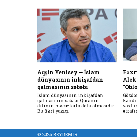
Aqşin Yenisey — İslam
Fəxr
dünyasının inkişafdan
Alek
qalmasının səbəbi
“Obl
İslam dünyasının inkişafdan
Gözdə
qalmasının səbəbi Quranın
kəndi
dilinin məcazlarla dolu olmasıdır.
vaxt i
Bu fikri yazıçı
ətrafı
© 2026 BEYDEMIR