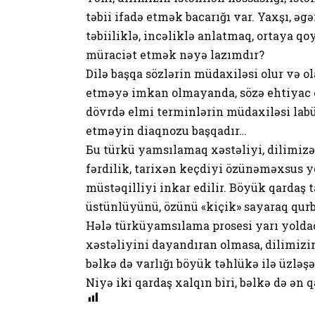
təbii ifadə etmək bacarığı var. Yaxşı, əg
təbiiliklə, incəliklə anlatmaq, ortaya q
müraciət etmək nəyə lazımdır?
Dilə başqa sözlərin müdaxiləsi olur və ol
etməyə imkan olmayanda, sözə ehtiyac o
dövrdə elmi terminlərin müdaxiləsi lab
etməyin diaqnozu başqadır…
Бu türkü yamsılamaq xəstəliyi, dilimizə 
fərdilik, tarixən keçdiyi özünəməxsus yol
müstəqilliyi inkar edilir. Böyük qardaş t
üstünlüyünü, özünü «kiçik» sayaraq qur
Hələ türküyamsılama prosesi yarı yoldadır
xəstəliyini dayandıran olmasa, dilimizin
bəlkə də varlığı böyük təhlükə ilə üzləş
Niyə iki qardaş xalqın biri, bəlkə də ən 