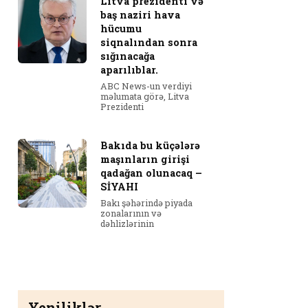
Litva prezidenti və
baş naziri hava
hücumu
siqnalından sonra
sığınacağa
aparılıblar.
ABC News-un verdiyi
məlumata görə, Litva
Prezidenti
Bakıda bu küçələrə
maşınların girişi
qadağan olunacaq –
SİYAHI
Bakı şəhərində piyada
zonalarının və
dəhlizlərinin
Yeniliklər