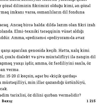
ər gözəl dilimizin fikrimizi olduğu kimi, ən gözəl
oymaq imkanı varsa, osmanlıların dil fonduna
acaq. Ancaq bircə halda: dildə lazım olan fikri izah
landa. Elmi-texniki tərəqqinin vüsət aldığı
üddür. Amma, «gedirəm»i «gediyoram»la əvəz
qarşı aparılan genosidə keçib. Hətta, xalq kimi
, çoxlu dialekt və şivə müxtəlifliyi ilə zəngin dil
apmaq yaxşı işdir, amma, öz fərdiliyini saxla, öz
ban vermə.
. 15-20 il keçsin, əgər bu «kiçik qardaş»
 müstəqilliyi, min illər qazandığı üstünlüyü,
əcək.
qədim tarixlisi, öz dilini qurban verməlidir?
Baxış:
1 215