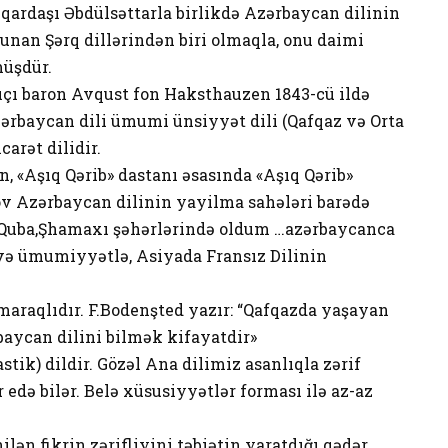
rdaşı Əbdülsəttarla birlikdə Azərbaycan dilinin
unan Şərq dillərindən biri olmaqla, onu daimi
müşdür.
zıçı baron Avqust fon Haksthauzen 1843-cü ildə
ərbaycan dili ümumi ünsiyyət dili (Qafqaz və Orta
arət dilidir.
, «Aşıq Qərib» dastanı əsasında «Aşıq Qərib»
ov Azərbaycan dilinin yayilma sahələri barədə
a, Quba,Şhamaxı şəhərlərində oldum …azərbaycanca
və ümumiyyətlə, Asiyada Fransız Dilinin
 maraqlıdır. F.Bodenşted yazır: “Qafqazda yaşayan
ycan dilini bilmək kifayatdir»
stik) dildir. Gözəl Ana dilimiz asanlıqla zərif
 edə bilər. Belə xüsusiyyətlər forması ilə az-az
nilən fikrin zərifliyini təbiətin yaratdığı qədər