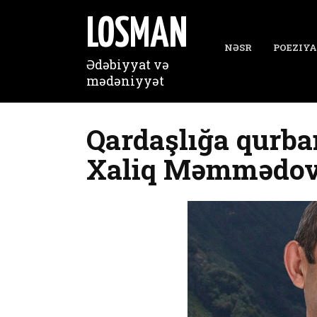
Перейти
к
LOSMAN
содержанию
NƏSR
POEZIYA
Ədəbiyyat və
mədəniyyət
Qardaşlığa qurba
Xaliq Məmmədo