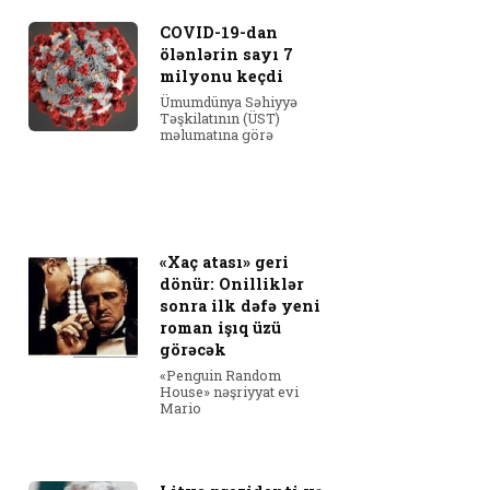
COVID-19-dan
ölənlərin sayı 7
milyonu keçdi
Ümumdünya Səhiyyə
Təşkilatının (ÜST)
məlumatına görə
«Xaç atası» geri
dönür: Onilliklər
sonra ilk dəfə yeni
roman işıq üzü
görəcək
«Penguin Random
House» nəşriyyat evi
Mario