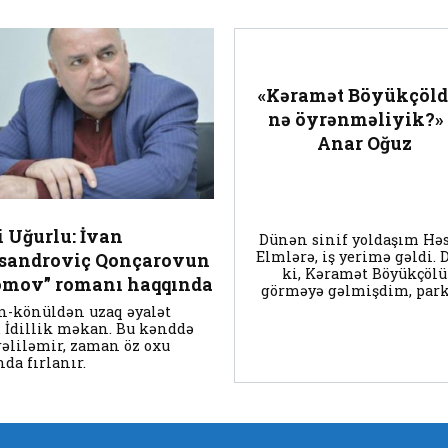
«Kəramət Böyükçöl
nə öyrənməliyik?»
Anar Oğuz
i Uğurlu: İvan
Dünən sinif yoldaşım Hə
Elmlərə, iş yerimə gəldi. 
sandroviç Qonçarovun
ki, Kəramət Böyükçölü
omov” romanı haqqında
görməyə gəlmişdim, par
n-könüldən uzaq əyalət
. İdillik məkan. Bu kənddə
rəliləmir, zaman öz oxu
nda fırlanır.