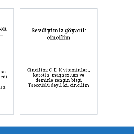
dən
Sevdiyimiz göyərti:
 —
cincilim
Cincilim: C, E, K vitaminləri,
sən
karotin, maqnezium və
Dedi
dəmirlə zəngin bitgi
Təəccüblü deyil ki, cincilim
kın