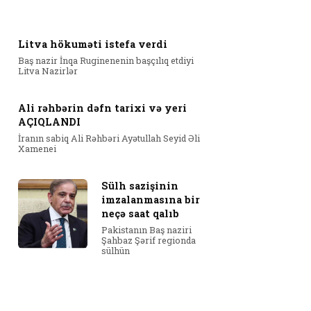
Litva hökuməti istefa verdi
Baş nazir İnqa Ruginenenin başçılıq etdiyi
Litva Nazirlər
Ali rəhbərin dəfn tarixi və yeri
AÇIQLANDI
İranın sabiq Ali Rəhbəri Ayətullah Seyid Əli
Xamenei
Sülh sazişinin
imzalanmasına bir
neçə saat qalıb
Pakistanın Baş naziri
Şahbaz Şərif regionda
sülhün