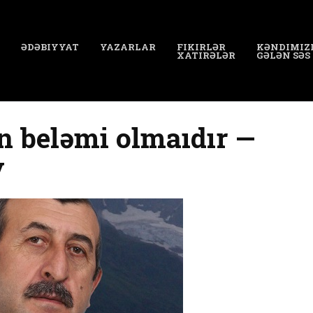
ƏDƏBIYYAT
YAZARLAR
FIKIRLƏR
KƏNDIMIZ
XATIRƏLƏR
GƏLƏN SƏS
n beləmi olmaıdır —
v