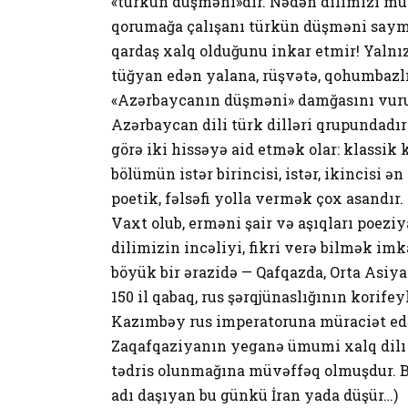
«türkün düşməni»dir. Nədən dilimizi müs
qorumağa çalışanı türkün düşməni saymaq
qardaş xalq olduğunu inkar etmir! Yalnız
tüğyan edən yalana, rüşvətə, qohumbazlı
«Azərbaycanın düşməni» damğasını vuru
Azərbaycan dili türk dilləri qrupundadır 
görə iki hissəyə aid etmək olar: klassik ki
bölümün istər birincisi, istər, ikincisi ə
poetik, fəlsəfi yolla vermək çox asandır.
Vaxt olub, erməni şair və aşıqları poezi
dilimizin incəliyi, fikri verə bilmək im
böyük bir ərazidə — Qafqazda, Orta Asiyad
150 il qabaq, rus şərqjünaslığının korife
Kazımbəy rus imperatoruna müraciət edər
Zaqafqaziyanın yeganə ümumi xalq dilı 
tədris olunmağına müvəffəq olmuşdur. Bu
adı daşıyan bu günkü İran yada düşür…)