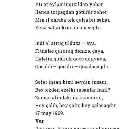
Atı at eyləmir qızıldan yəhər,
İlanda torpaqdan götürür zəhər,
Min il xaraba tek qalsa bir şəhər,
Yenə şəhər kimi ucalacaqdır.
İndi əl atırıq ulduza — aya,
Fitnələr qururuq dənizə, çaya,
Hələlik gülürük qoca dünyaya,
Qocalıb – qocalır — qocalacaqdır.
Səfər insan kimi sevdin insanı,
Bəs bizdən əzəlki insanlar hanı?
Zaman əlindəki öz kamanını,
Hey çalıb, hey çalır, hey çalacaqdır.
17 may 1969.
Var
Deyirsən, kimin var — xəyallanırsan,