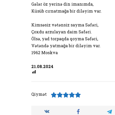
Gələr öz yerinə din imanımda,
Küsüb cırnatmağa bir diləyim var.
Kimsəsiz vətənsiz sayma Səfəri,
Çoxdu arzulayan daim Səfəri.
Ölsə, yad torpaqda qoyma Səfəri,
Vətəndə yatmağa bir diləyim var.
1962 Moskva
21.08.2024
Qiymət