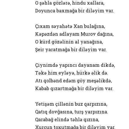
O şəhla gözlərə, hindu xallara,
Doyunca baxmağa bir diləyim var.
Çıxam səyahətə Xan bulağına,
Kəpəzdən adlayam Murov dağına,
O kürd gözəlinin al yanağına,
Şeir yaratmağa bir diləyim var.
Çiynimdə yapıncı dayanam dikdə,
Təkə him eyləyə, hürkə əlik də.
Atı qolbənd edəm göy meşəlikdə,
Kabab qızartmağa bir diləyim var.
Yetişəm çillənin buz qarpızına,
Qatıq dovğasına, turş yarpızına.
Qarabağ elində təhlə qızına,
Xurcun toxutmağa bir diləyim var.