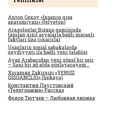
Anton Çexov «İnsanın qısa
anatomiyası» (felyeton)
Arxeoloqlar Bizans gəmisində
tapılan qızıl əşyalarla bağlı maraqlı
faktları üzə çıxarırlar
Uşaqların sosial şəbəkələrdə
qeydiyyatı ilə bağlı yeni tələblər
Ayaz Arabaçıdan yeni gözəl bir şeir
— Səni bir ağ atda gözləyəcəyəm…
Xuraman Zakirqızı «YERSİZ
QISQANCLIQ» (hekayə)
Константин Паустовский
«Телеграмма» Рассказ
Федор Тютчев — Любовная лирика