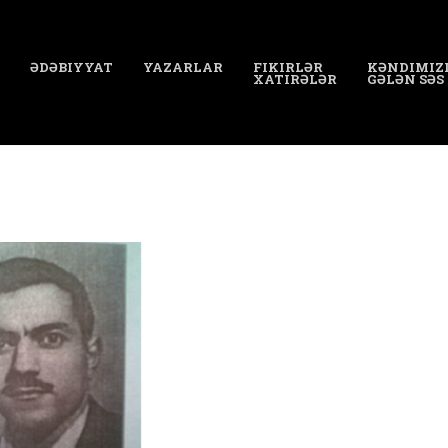
ƏDƏBIYYAT
YAZARLAR
FIKIRLƏR
KƏNDIMIZ
XATIRƏLƏR
GƏLƏN SƏS