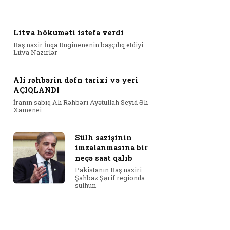
Litva hökuməti istefa verdi
Baş nazir İnqa Ruginenenin başçılıq etdiyi
Litva Nazirlər
Ali rəhbərin dəfn tarixi və yeri
AÇIQLANDI
İranın sabiq Ali Rəhbəri Ayətullah Seyid Əli
Xamenei
Sülh sazişinin
imzalanmasına bir
neçə saat qalıb
Pakistanın Baş naziri
Şahbaz Şərif regionda
sülhün