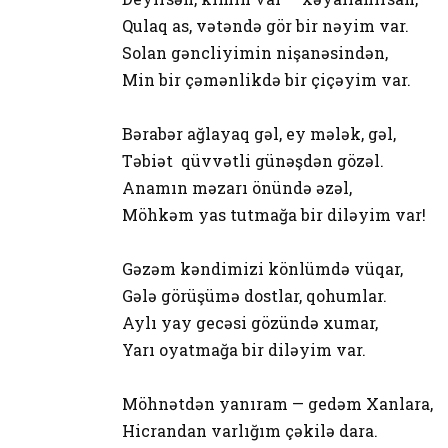
Qulaq as, vətəndə gör bir nəyim var.
Solan gəncliyimin nişanəsindən,
Min bir çəmənlikdə bir çiçəyim var.
Bərabər ağlayaq gəl, ey mələk, gəl,
Təbiət qüvvətli günəşdən gözəl.
Anamın məzarı önündə əzəl,
Möhkəm yas tutmağa bir diləyim var!
Gəzəm kəndimizi könlümdə vüqar,
Gələ görüşümə dostlar, qohumlar.
Aylı yay gecəsi gözündə xumar,
Yarı oyatmağa bir diləyim var.
Möhnətdən yanıram — gedəm Xanlara,
Hicrandan varlığım çəkilə dara.