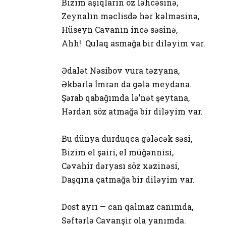
Bizim aşıqların öz ləhcəsinə,
Zeynalın məclisdə hər kəlməsinə,
Hüseyn Cavanın incə səsinə,
Ahh! Qulaq asmağa bir diləyim var.
Ədalət Nəsibov vura təzyana,
Əkbərlə İmran da gələ meydana.
Şərab qabağımda lə’nət şeytana,
Hərdən söz atmağa bir diləyim var.
Bu dünya durduqca gələcək səsi,
Bizim el şairi, el müğənnisi,
Cəvahir dəryası söz xəzinəsi,
Daşqına çatmağa bir diləyim var.
Dost ayrı — can qalmaz canımda,
Səftərlə Cavanşir ola yanımda.