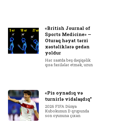
«British Journal of
Sports Medicine» —
Oturaq həyat tərzi
xəstəliklərə gedən
yoldur
Hər saatda beş dəqiqəlik
qısa fasilələr etmək, uzun
«Pis oynadıq və
turnirlə vidalaşdıq”
2026 FIFA Dünya
Kubokunun D qrupunda
son oyununa çıxan