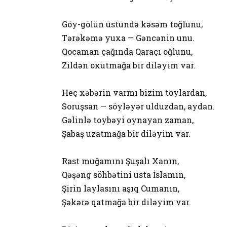
Göy-gölün üstündə kəsəm toğlunu,
Tərəkəmə yuxa — Gəncənin unu.
Qocaman çağında Qaraçı oğlunu,
Zildən oxutmağa bir diləyim var.
Heç xəbərin varmı bizim toylardan,
Soruşsan — söyləyər ulduzdan, aydan.
Gəlinlə toybəyi oynayan zaman,
Şabaş uzatmağa bir diləyim var.
Rast muğamını Şuşalı Xanın,
Qəşəng söhbətini usta İslamın,
Şirin laylasını aşıq Cumanın,
Şəkərə qatmağa bir diləyim var.