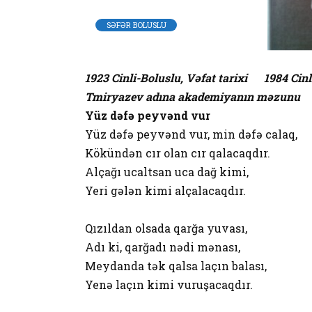
SƏFƏR BOLUSLU
1923 Cinli-Boluslu, Vəfat tarixi 1984 Cin
Tmiryazev adına akademiyanın məzunu
Yüz dəfə peyvənd vur
Yüz dəfə peyvənd vur, min dəfə calaq,
Kökündən cır olan cır qalacaqdır.
Alçağı ucaltsan uca dağ kimi,
Yeri gələn kimi alçalacaqdır.
Qızıldan olsada qarğa yuvası,
Adı ki, qarğadı nədi mənası,
Meydanda tək qalsa laçın balası,
Yenə laçın kimi vuruşacaqdır.