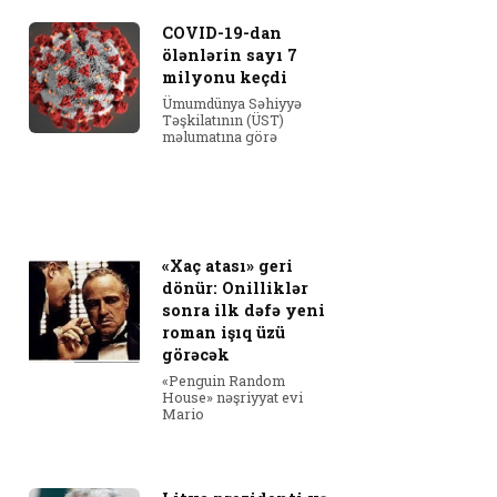
COVID-19-dan
ölənlərin sayı 7
milyonu keçdi
Ümumdünya Səhiyyə
Təşkilatının (ÜST)
məlumatına görə
«Xaç atası» geri
dönür: Onilliklər
sonra ilk dəfə yeni
roman işıq üzü
görəcək
«Penguin Random
House» nəşriyyat evi
Mario