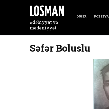
Перейти
к
LOSMAN
содержанию
NƏSR
POEZIYA
Ədəbiyyat və
mədəniyyət
Səfər Boluslu