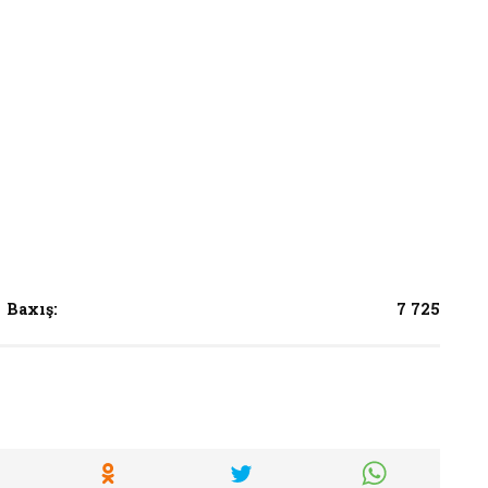
Baxış:
7 725