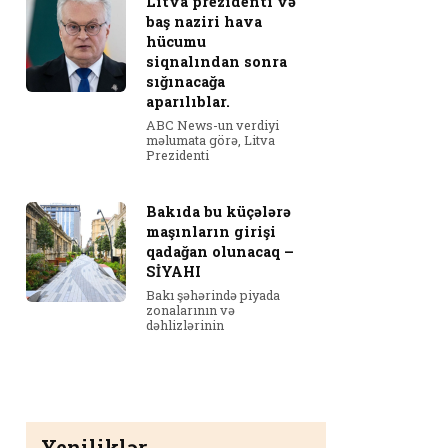
Litva prezidenti və
baş naziri hava
hücumu
siqnalından sonra
sığınacağa
aparılıblar.
ABC News-un verdiyi
məlumata görə, Litva
Prezidenti
Bakıda bu küçələrə
maşınların girişi
qadağan olunacaq –
SİYAHI
Bakı şəhərində piyada
zonalarının və
dəhlizlərinin
Yeniliklər