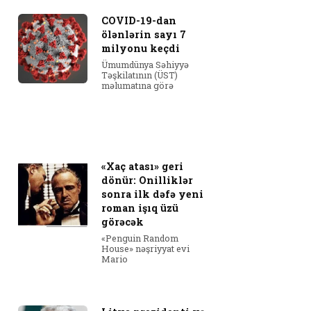
COVID-19-dan
ölənlərin sayı 7
milyonu keçdi
Ümumdünya Səhiyyə
Təşkilatının (ÜST)
məlumatına görə
«Xaç atası» geri
dönür: Onilliklər
sonra ilk dəfə yeni
roman işıq üzü
görəcək
«Penguin Random
House» nəşriyyat evi
Mario