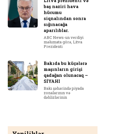
Litva prezidenti və
baş naziri hava
hücumu
siqnalından sonra
sığınacağa
aparılıblar.
ABC News-un verdiyi
məlumata görə, Litva
Prezidenti
Bakıda bu küçələrə
maşınların girişi
qadağan olunacaq –
SİYAHI
Bakı şəhərində piyada
zonalarının və
dəhlizlərinin
Yeniliklər