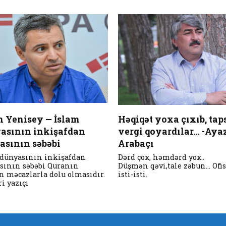
n Yenisey — İslam
Həqiqət yoxa çıxıb, tap
asının inkişafdan
vergi qoyardılar… -Aya
asının səbəbi
Arabaçı
 dünyasının inkişafdan
Dərd çox, həmdərd y
sının səbəbi Quranın
Düşmən qəvi,tale zəbun… Ofi
n məcazlarla dolu olmasıdır.
isti-isti.
ri yazıçı