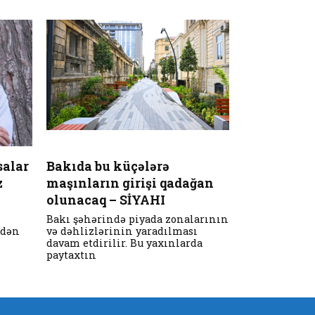
salar
Bakıda bu küçələrə
z
maşınların girişi qadağan
olunacaq – SİYAHI
ox..
Bakı şəhərində piyada zonalarının
sdən
və dəhlizlərinin yaradılması
davam etdirilir. Bu yaxınlarda
paytaxtın