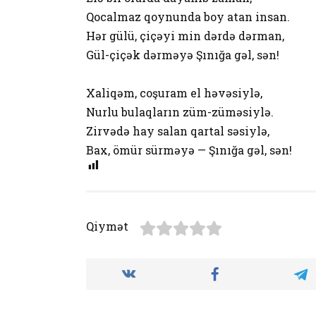
Qocalmaz qoynunda boy atan insan.
Hər gülü, çiçəyi min dərdə dərman,
Gül-çiçək dərməyə Şınığa gəl, sən!
Xaliqəm, coşuram el həvəsiylə,
Nurlu bulaqların züm-züməsiylə.
Zirvədə hay salan qartal səsiylə,
Bax, ömür sürməyə — Şınığa gəl, sən!
Qiymət