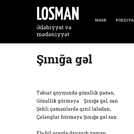
Перейти
к
LOSMAN
содержанию
NƏSR
POEZIYA
Ədəbiyyat və
mədəniyyət
Şınığa gəl
Təbiət qoynunda gözəllik gəzən,
Gözəllik görməyə Şınığa gəl, sən.
Şehli çəmənlərdə qızıl lalədən,
Çələnglər hörməyə Şınığa gəl sən.
Elə bil orarda dayanıb zaman,