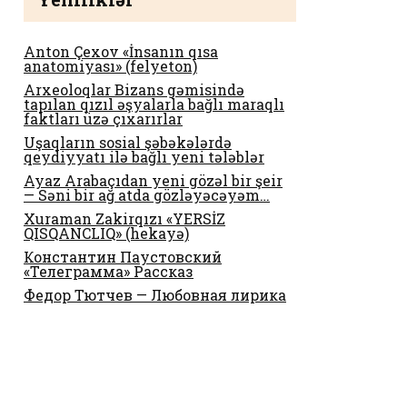
Anton Çexov «İnsanın qısa
anatomiyası» (felyeton)
Arxeoloqlar Bizans gəmisində
tapılan qızıl əşyalarla bağlı maraqlı
faktları üzə çıxarırlar
Uşaqların sosial şəbəkələrdə
qeydiyyatı ilə bağlı yeni tələblər
Ayaz Arabaçıdan yeni gözəl bir şeir
— Səni bir ağ atda gözləyəcəyəm…
Xuraman Zakirqızı «YERSİZ
QISQANCLIQ» (hekayə)
Константин Паустовский
«Телеграмма» Рассказ
Федор Тютчев — Любовная лирика