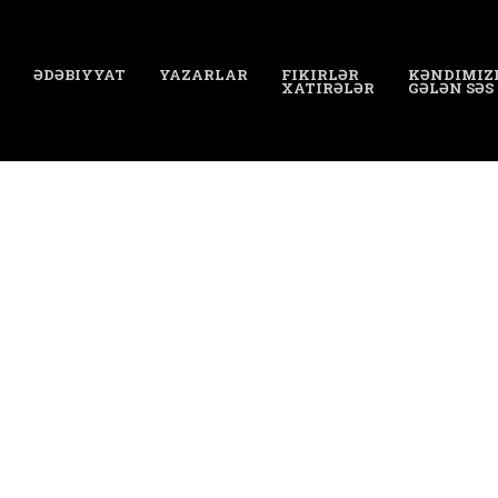
ƏDƏBIYYAT
YAZARLAR
FIKIRLƏR
KƏNDIMIZ
XATIRƏLƏR
GƏLƏN SƏS