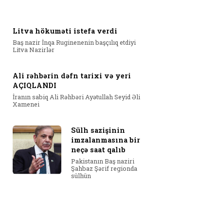
Litva hökuməti istefa verdi
Baş nazir İnqa Ruginenenin başçılıq etdiyi
Litva Nazirlər
Ali rəhbərin dəfn tarixi və yeri
AÇIQLANDI
İranın sabiq Ali Rəhbəri Ayətullah Seyid Əli
Xamenei
Sülh sazişinin
imzalanmasına bir
neçə saat qalıb
Pakistanın Baş naziri
Şahbaz Şərif regionda
sülhün