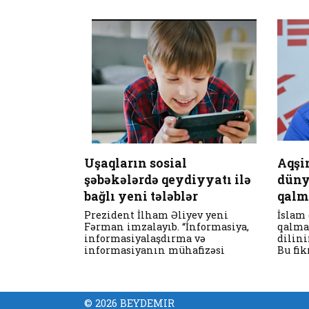
Uşaqların sosial
Aqşi
şəbəkələrdə qeydiyyatı ilə
düny
bağlı yeni tələblər
qalm
Prezident İlham Əliyev yeni
İslam
Fərman imzalayıb. “İnformasiya,
qalma
informasiyalaşdırma və
dilini
informasiyanın mühafizəsi
Bu fik
© 2026 BEYDEMIR