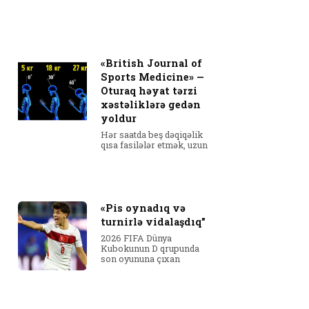
«British Journal of
Sports Medicine» —
Oturaq həyat tərzi
xəstəliklərə gedən
yoldur
Hər saatda beş dəqiqəlik
qısa fasilələr etmək, uzun
«Pis oynadıq və
turnirlə vidalaşdıq”
2026 FIFA Dünya
Kubokunun D qrupunda
son oyununa çıxan