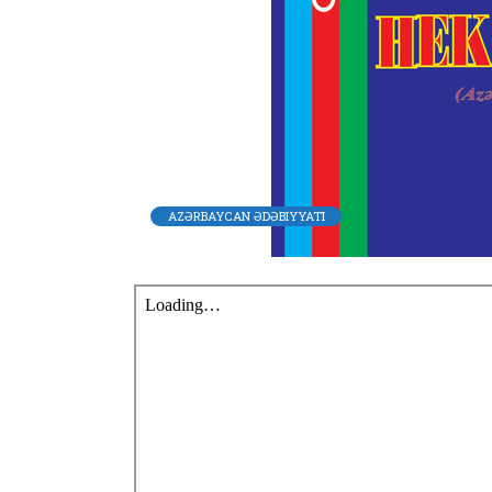
AZƏRBAYCAN ƏDƏBIYYATI