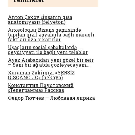
Anton Çexov «İnsanın qısa
anatomiyası» (felyeton)
Arxeoloqlar Bizans gəmisində
tapılan qızıl əşyalarla bağlı maraqlı
faktları üzə çıxarırlar
Uşaqların sosial şəbəkələrdə
qeydiyyatı ilə bağlı yeni tələblər
Ayaz Arabaçıdan yeni gözəl bir şeir
— Səni bir ağ atda gözləyəcəyəm…
Xuraman Zakirqızı «YERSİZ
QISQANCLIQ» (hekayə)
Константин Паустовский
«Телеграмма» Рассказ
Федор Тютчев — Любовная лирика