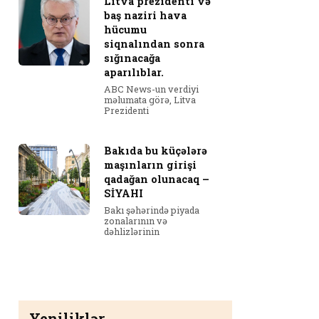
Litva prezidenti və
baş naziri hava
hücumu
siqnalından sonra
sığınacağa
aparılıblar.
ABC News-un verdiyi
məlumata görə, Litva
Prezidenti
Bakıda bu küçələrə
maşınların girişi
qadağan olunacaq –
SİYAHI
Bakı şəhərində piyada
zonalarının və
dəhlizlərinin
Yeniliklər