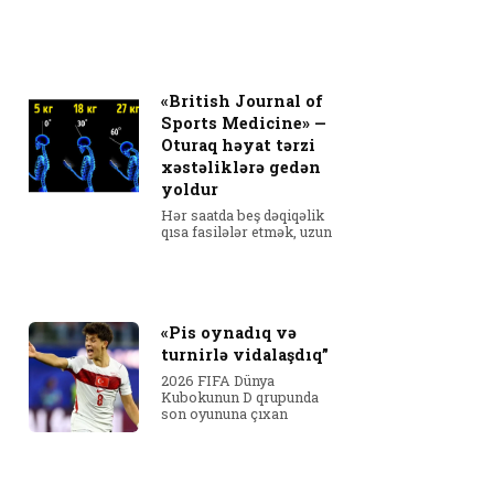
«British Journal of
Sports Medicine» —
Oturaq həyat tərzi
xəstəliklərə gedən
yoldur
Hər saatda beş dəqiqəlik
qısa fasilələr etmək, uzun
«Pis oynadıq və
turnirlə vidalaşdıq”
2026 FIFA Dünya
Kubokunun D qrupunda
son oyununa çıxan