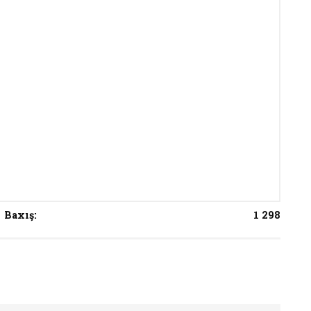
Baxış:
1 298