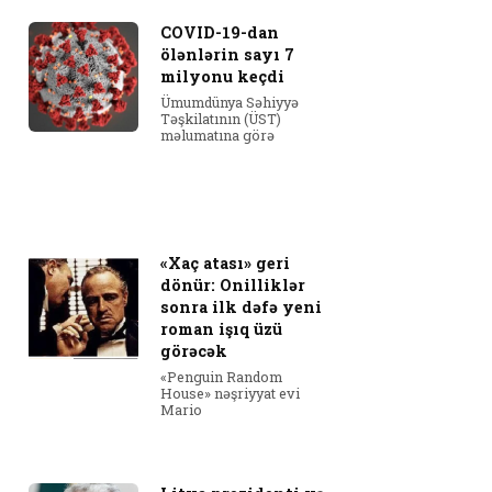
COVID-19-dan
ölənlərin sayı 7
milyonu keçdi
Ümumdünya Səhiyyə
Təşkilatının (ÜST)
məlumatına görə
«Xaç atası» geri
dönür: Onilliklər
sonra ilk dəfə yeni
roman işıq üzü
görəcək
«Penguin Random
House» nəşriyyat evi
Mario