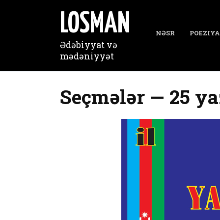
Перейти
к
LOSMAN
содержанию
NƏSR
POEZIYA
Ədəbiyyat və
mədəniyyət
Seçmələr — 25 ya