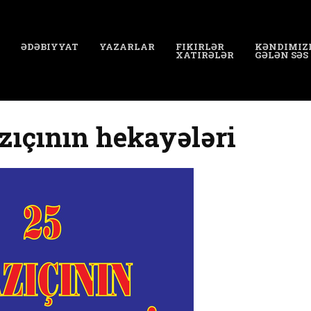
ƏDƏBIYYAT
YAZARLAR
FIKIRLƏR
KƏNDIMIZ
XATIRƏLƏR
GƏLƏN SƏS
zıçının hekayələri