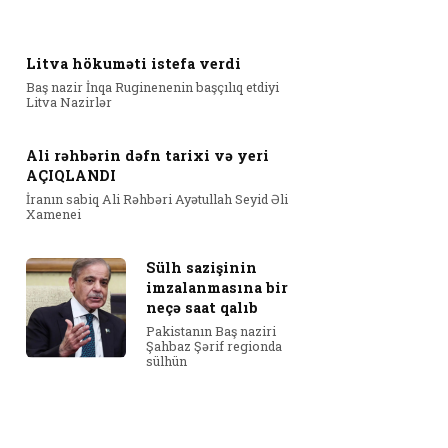
Litva hökuməti istefa verdi
Baş nazir İnqa Ruginenenin başçılıq etdiyi
Litva Nazirlər
Ali rəhbərin dəfn tarixi və yeri
AÇIQLANDI
İranın sabiq Ali Rəhbəri Ayətullah Seyid Əli
Xamenei
Sülh sazişinin
imzalanmasına bir
neçə saat qalıb
Pakistanın Baş naziri
Şahbaz Şərif regionda
sülhün