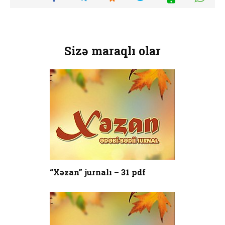
Sizə maraqlı olar
“Xəzan” jurnalı – 31 pdf