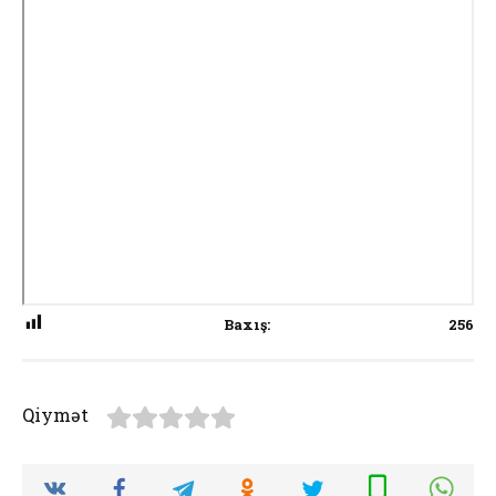
Baxış:
256
Qiymət