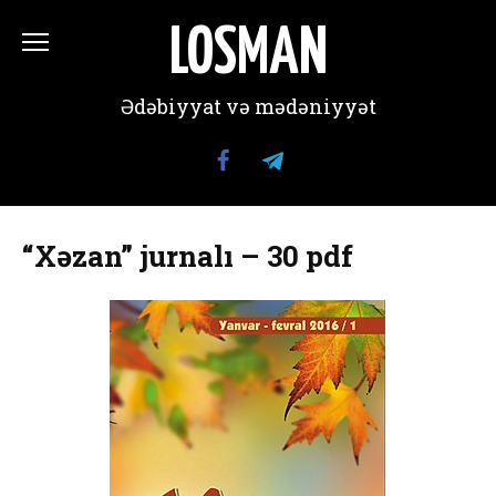
Перейти
к
LOSMAN
содержанию
Ədəbiyyat və mədəniyyət
“Xəzan” jurnalı – 30 pdf