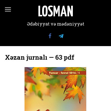
Перейти
к
LOSMAN
содержанию
Ədəbiyyat və mədəniyyət
Xəzan jurnalı — 63 pdf