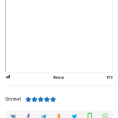
Baxış:
572
Qiymət