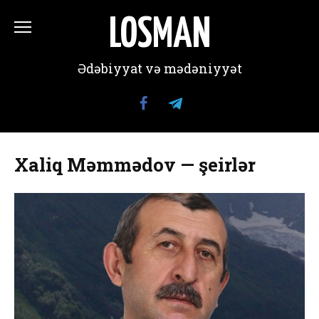
Перейти
к
LOSMAN
содержанию
Ədəbiyyat və mədəniyyət
Xaliq Məmmədov — şeirlər