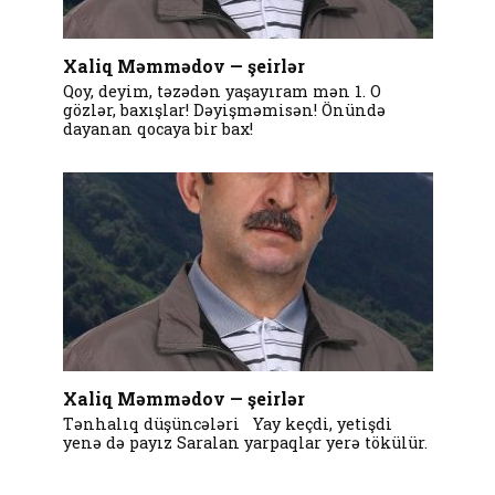
Xaliq Məmmədov — şeirlər
Qoy, deyim, təzədən yaşayıram mən 1. O
gözlər, baxışlar! Dəyişməmisən! Önündə
dayanan qocaya bir bax!
Xaliq Məmmədov — şeirlər
Tənhalıq düşüncələri Yay keçdi, yetişdi
yenə də payız Saralan yarpaqlar yerə tökülür.