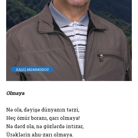
XALIQ MƏMMƏDOV
Olmaya
Nə ola, dəyişə dünyanın tərzi,
Heç ömür boranı, qarı olmaya!
Nə dərd ola, nə gözlərdə intizar,
Ürəklərin ahu-zarı olmaya.