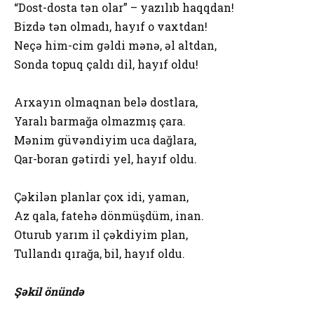
“Dost-dosta tən olar” – yazılıb haqqdan!
Bizdə tən olmadı, hayıf o vaxtdan!
Neçə him-cim gəldi mənə, əl altdan,
Sonda topuq çaldı dil, hayıf oldu!
Arxayın olmaqnan belə dostlara,
Yaralı barmağa olmazmış çara.
Mənim güvəndiyim uca dağlara,
Qar-boran gətirdi yel, hayıf oldu.
Çəkilən planlar çox idi, yaman,
Az qala, fatehə dönmüşdüm, inan.
Oturub yarım il çəkdiyim plan,
Tullandı qırağa, bil, hayıf oldu.
Şəkil önündə