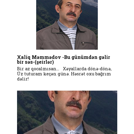
Xaliq Məmmədov -Bu günümdən gəlir
bir səs-(şeirlər)
Bir az qocalmısan… Xəyallarda dönə-dönə,
Üz tuturam keçən günə. Həsrət oxu bağrım
dəlir!