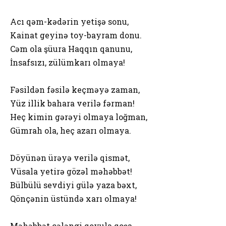
Acı qəm-kədərin yetişə sonu,
Kainat geyinə toy-bayram donu.
Cəm ola şüura Haqqın qanunu,
İnsafsızı, zülümkarı olmaya!
Fəsildən fəsilə keçməyə zaman,
Yüz illik bahara verilə fərman!
Heç kimin gərəyi olmaya loğman,
Gümrah ola, heç azarı olmaya.
Döyünən ürəyə verilə qismət,
Vüsala yetirə gözəl məhəbbət!
Bülbülü sevdiyi gülə yaza bəxt,
Qönçənin üstündə xarı olmaya!
Məhəbbət çələngi qoyula qoşa,