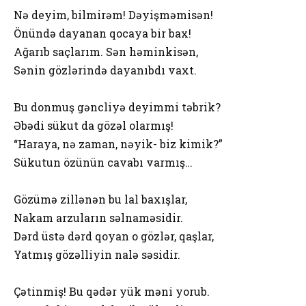
Nə deyim, bilmirəm! Dəyişməmisən!
Önündə dayanan qocaya bir bax!
Ağarıb saçlarım. Sən həminkisən,
Sənin gözlərində dayanıbdı vaxt.
Bu donmuş gəncliyə deyimmi təbrik?
Əbədi sükut da gözəl olarmış!
“Haraya, nə zaman, nəyik- biz kimik?”
Sükutun özünün cavabı varmış…
Gözümə zillənən bu lal baxışlar,
Nakam arzuların səlnaməsidir.
Dərd üstə dərd qoyan o gözlər, qaşlar,
Yatmış gözəlliyin nalə səsidir.
Çətinmiş! Bu qədər yük məni yorub.