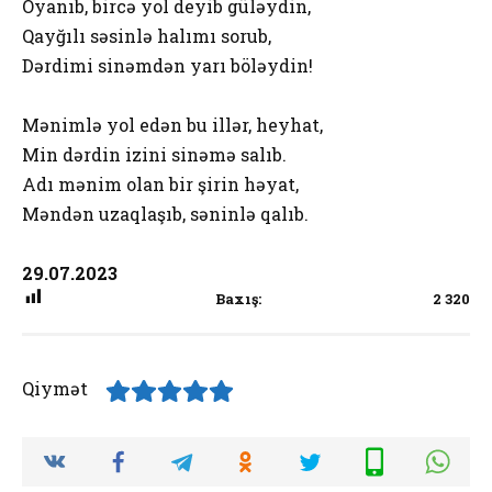
Oyanıb, bircə yol deyib güləydin,
Qayğılı səsinlə halımı sorub,
Dərdimi sinəmdən yarı böləydin!
Mənimlə yol edən bu illər, heyhat,
Min dərdin izini sinəmə salıb.
Adı mənim olan bir şirin həyat,
Məndən uzaqlaşıb, səninlə qalıb.
29.07.2023
Baxış:
2 320
Qiymət