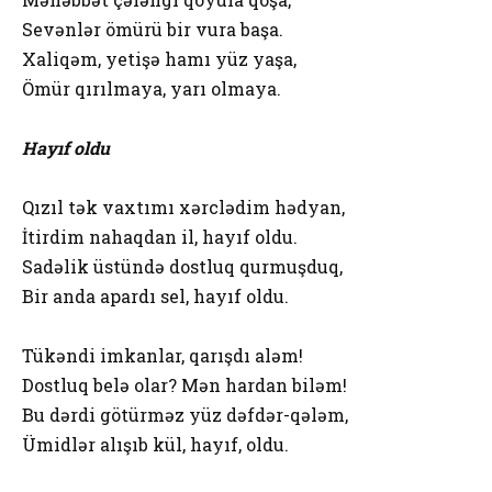
Sevənlər ömürü bir vura başa.
Xaliqəm, yetişə hamı yüz yaşa,
Ömür qırılmaya, yarı olmaya.
Hayıf oldu
Qızıl tək vaxtımı xərclədim hədyan,
İtirdim nahaqdan il, hayıf oldu.
Sadəlik üstündə dostluq qurmuşduq,
Bir anda apardı sel, hayıf oldu.
Tükəndi imkanlar, qarışdı aləm!
Dostluq belə olar? Mən hardan biləm!
Bu dərdi götürməz yüz dəfdər-qələm,
Ümidlər alışıb kül, hayıf, oldu.