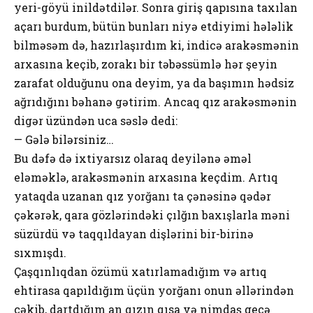
yeri-göyü inildətdilər. Sonra giriş qapısına taxılan
açarı burdum, bütün bunları niyə etdiyimi hələlik
bilməsəm də, hazırlaşırdım ki, indicə arakəsmənin
arxasına keçib, zorakı bir təbəssümlə hər şeyin
zarafat olduğunu ona deyim, ya da başımın hədsiz
ağrıdığını bəhanə gətirim. Ancaq qız arakəsmənin
digər üzündən uca səslə dedi:
— Gələ bilərsiniz…
Bu dəfə də ixtiyarsız olaraq deyilənə əməl
eləməklə, arakəsmənin arxasına keçdim. Artıq
yataqda uzanan qız yorğanı ta çənəsinə qədər
çəkərək, qara gözlərindəki çılğın baxışlarla məni
süzürdü və taqqıldayan dişlərini bir-birinə
sıxmışdı.
Çaşqınlıqdan özümü xatırlamadığım və artıq
ehtirasa qapıldığım üçün yorğanı onun əllərindən
çəkib, dartdığım an qızın qısa və nimdaş gecə