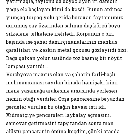
yatırmaqla, faytonu da döyəcləyən iri damcılı
yağış elə başlayan kimi də kəsdi. Bunun ardınca
yumşaq torpaq yolu geridə buraxan faytonumuz
qurumuş çay üzərindən salınan daş körpü boyu
silkələnə-silkələnə irəlilədi. Körpünün o biri
başında isə şəhər dəmirçixanalarının mənhus
qaraltıları və kəskin metal qoxusu gözləyirdi bizi.
Dağa qalxan yolun üstündə toz basmış bir nöyüt
lampası yanırdı…
Vorobyova məxsus olan və şəhərin fərli-başlı
mehmanxanası sayılan binada həmişəki kimi
mənə yaşamağa arakəsmə arxasında yerləşən
həmin otağı verdilər. Qoşa pəncərəsinə bəyazdan
pərdələr vurulan bu otağın havası isti idi.
Xidmətçiyə pəncərələri laybalay açmasını,
samovar gətirməsini tapşırandan sonra mən
əlüstü pəncərənin önünə keçdim, çünki otaqda