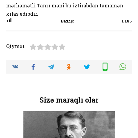
mərhəmətli Tanrı məni bu iztirabdan tamamən
xilas edibdir.
Baxış:
1 186
Qiymət
Sizə maraqlı olar