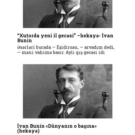
“Xutorda yeni il gecəsi” –hekayə- İvan
Bunin
Əsərləri burada — Eşidirsən, — arvadım dedi,
— məni vahimə basır. Aylı qış gecəsi idi
İvan Bunin «Dünyanın o başına»
(hekayə)