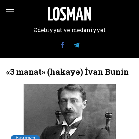
Перейти
к
LOSMAN
содержанию
Ədəbiyyat və mədəniyyət
«3 manat» (hakayə) İvan Bunin
İVAN BUNIN