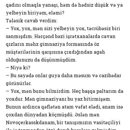
qadını olmaqla yanaşı, həm də hədsiz düşük və ya
yelbeyin biriyəm, eləmi?
Tələsik cavab verdim:
— Yox, yox, mən sizi yelbeyin yox, təcrübəsiz biri
sanmışdım. Hərçənd bəzi işrətxanalarda cavan
qızların məhz gimnaziya formasında öz
müştərilərinin qarşısına çıxdığından agah
olduğunuzu da düşünmüşdüm.
— Niyə ki?
— Bu sayədə onlar guya daha məsum və cazibədar
görünürlər.
— Yox, mən bunu bilmirdim. Heç başqa paltarım da
yoxdur. Mən gimnaziyanı bu yaz bitirmişəm.
Bunun ardınca qəflətən atam vəfat elədi, anam isə
çoxdan dünyadan köçmüşdü. Əslən mən
Novoçerkasskdanam, bir tanışımızın vasitəçiliyi