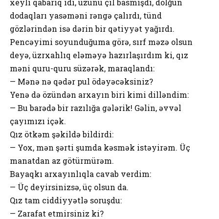
xeyli qabarıq idi, üzünü çil basmışdı, dolğun
dodaqları yasəməni rəngə çalırdı, tünd
gözlərindən isə dərin bir qətiyyət yağırdı.
Pencəyimi soyunduğuma görə, sırf məzə olsun
deyə, üzrxahlıq eləməyə hazırlaşırdım ki, qız
məni quru-quru süzərək, maraqlandı:
— Mənə nə qədər pul ödəyəcəksiniz?
Yenə də özündən arxayın biri kimi dilləndim:
— Bu barədə bir razılığa gələrik! Gəlin, əvvəl
çayımızı içək.
Qız ötkəm şəkildə bildirdi:
— Yox, mən şərti şumda kəsmək istəyirəm. Üç
manatdan az götürmürəm.
Bayaqkı arxayınlıqla cavab verdim:
— Üç deyirsinizsə, üç olsun da.
Qız tam ciddiyyətlə soruşdu:
— Zarafat etmirsiniz ki?