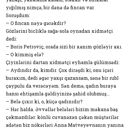
yığılmış nimçə, bir dənə də fincan var.
Soruşdum:
— O fincan nəyə gərəkdir?
Gözlərini bicliklə sağa-sola oynadan xidmətçi
dedi:
— Boris Petroviç, orada sizi bir xanım gözləyir axı.
— O kimmiş elə?
Çiyinlərini dartan xidmətçi eyhamla gülümsədi:
— Aydındır da, kimdir. Çox dirəşdi ki, onu içəri
buraxım, dedi əgər yaxşı qazansam, sənə bir rubl
çaypulu da verəcəyəm. Sən demə, qadın buraya
hansı ehtişamla gəldiyinizə şahid olubmuş…
— Belə çıxır ki, o, küçə qadınıdır?
— Hər halda. Əvvəllər belələri bizim məkana baş
çəkməzdilər: könlü cuvanəzən çəkən müştərilər
adətən biz nökərləri Anna Matveyevnanın yanına