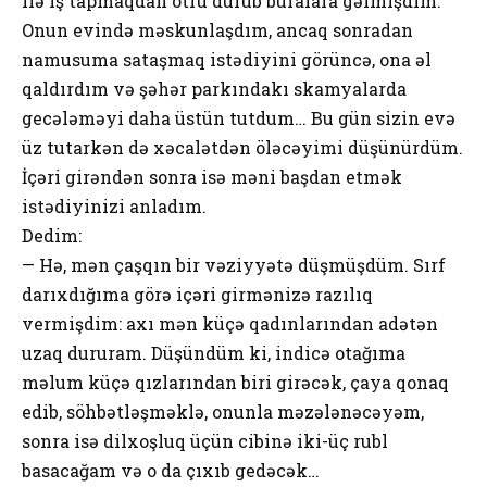
ilə iş tapmaqdan ötrü durub buralara gəlmişdim.
Onun evində məskunlaşdım, ancaq sonradan
namusuma sataşmaq istədiyini görüncə, ona əl
qaldırdım və şəhər parkındakı skamyalarda
gecələməyi daha üstün tutdum… Bu gün sizin evə
üz tutarkən də xəcalətdən öləcəyimi düşünürdüm.
İçəri girəndən sonra isə məni başdan etmək
istədiyinizi anladım.
Dedim:
— Hə, mən çaşqın bir vəziyyətə düşmüşdüm. Sırf
darıxdığıma görə içəri girmənizə razılıq
vermişdim: axı mən küçə qadınlarından adətən
uzaq dururam. Düşündüm ki, indicə otağıma
məlum küçə qızlarından biri girəcək, çaya qonaq
edib, söhbətləşməklə, onunla məzələnəcəyəm,
sonra isə dilxoşluq üçün cibinə iki-üç rubl
basacağam və o da çıxıb gedəcək…