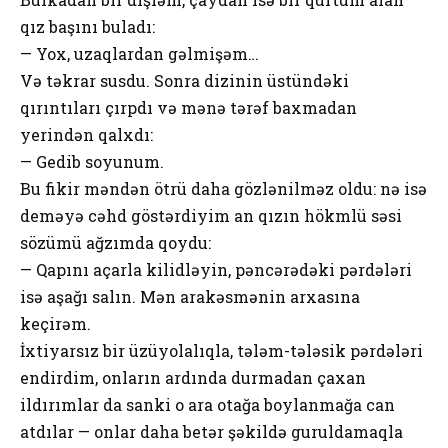
qız başını buladı:
— Yox, uzaqlardan gəlmişəm…
Və təkrar susdu. Sonra dizinin üstündəki
qırıntıları çırpdı və mənə tərəf baxmadan
yerindən qalxdı:
— Gedib soyunum.
Bu fikir məndən ötrü daha gözlənilməz oldu: nə isə
deməyə cəhd göstərdiyim an qızın hökmlü səsi
sözümü ağzımda qoydu:
— Qapını açarla kilidləyin, pəncərədəki pərdələri
isə aşağı salın. Mən arakəsmənin arxasına
keçirəm.
İxtiyarsız bir üzüyolalıqla, tələm-tələsik pərdələri
endirdim, onların ardında durmadan çaxan
ildırımlar da sanki o ara otağa boylanmağa can
atdılar — onlar daha betər şəkildə guruldamaqla