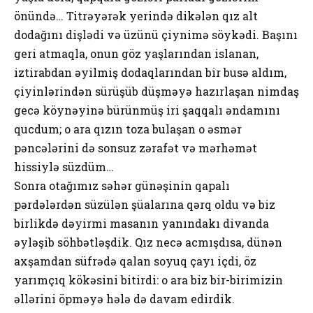
önündə… Titrəyərək yerində dikələn qız alt
dodağını dişlədi və üzünü çiynimə söykədi. Başını
geri atmaqla, onun göz yaşlarından islanan,
iztirabdan əyilmiş dodaqlarından bir busə aldım,
çiyinlərindən sürüşüb düşməyə hazırlaşan nimdaş
gecə köynəyinə bürünmüş iri şaqqalı əndamını
qucdum; o ara qızın toza bulaşan o əsmər
pəncələrini də sonsuz zərafət və mərhəmət
hissiylə süzdüm…
Sonra otağımız səhər günəşinin qapalı
pərdələrdən süzülən şüalarına qərq oldu və biz
birlikdə dəyirmi masanın yanındakı divanda
əyləşib söhbətləşdik. Qız necə acmışdısa, dünən
axşamdan süfrədə qalan soyuq çayı içdi, öz
yarımçıq kökəsini bitirdi: o ara biz bir-birimizin
əllərini öpməyə hələ də davam edirdik.