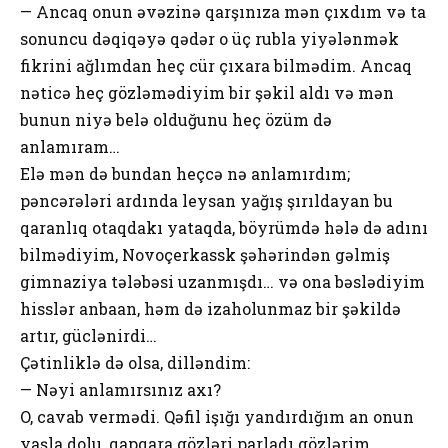
— Ancaq onun əvəzinə qarşınıza mən çıxdım və ta
sonuncu dəqiqəyə qədər o üç rubla yiyələnmək
fikrini ağlımdan heç cür çıxara bilmədim. Ancaq
nəticə heç gözləmədiyim bir şəkil aldı və mən
bunun niyə belə olduğunu heç özüm də
anlamıram…
Elə mən də bundan heçcə nə anlamırdım;
pəncərələri ardında leysan yağış şırıldayan bu
qaranlıq otaqdakı yataqda, böyrümdə hələ də adını
bilmədiyim, Novoçerkassk şəhərindən gəlmiş
gimnaziya tələbəsi uzanmışdı… və ona bəslədiyim
hisslər anbaan, həm də izaholunmaz bir şəkildə
artır, güclənirdi…
Çətinliklə də olsa, dilləndim:
— Nəyi anlamırsınız axı?
O, cavab vermədi. Qəfil işığı yandırdığım an onun
yaşla dolu, qapqara gözləri parladı gözlərim