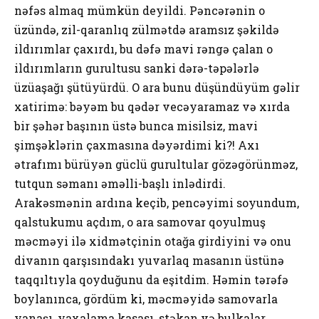
nəfəs almaq mümkün deyildi. Pəncərənin o
üzündə, zil-qaranlıq zülmətdə aramsız şəkildə
ildırımlar çaxırdı, bu dəfə mavi rəngə çalan o
ildırımların gurultusu sanki dərə-təpələrlə
üzüaşağı şütüyürdü. O ara bunu düşündüyüm gəlir
xatirimə: bəyəm bu qədər vecəyaramaz və xırda
bir şəhər başının üstə bunca misilsiz, mavi
şimşəklərin çaxmasına dəyərdimi ki?! Axı
ətrafımı bürüyən güclü gurultular gözəgörünməz,
tutqun səmanı əməlli-başlı inlədirdi.
Arakəsmənin ardına keçib, pencəyimi soyundum,
qalstukumu açdım, o ara samovar qoyulmuş
məcməyi ilə xidmətçinin otağa girdiyini və onu
divanın qarşısındakı yuvarlaq masanın üstünə
taqqıltıyla qoyduğunu da eşitdim. Həmin tərəfə
boylanınca, gördüm ki, məcməyidə samovarla
yanaşı, yaxalama kasası, stəkan və bulkalar