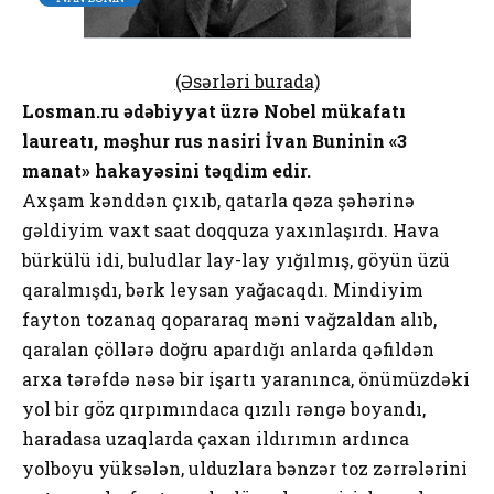
(Əsərləri burada)
Losman.ru ədəbiyyat üzrə Nobel mükafatı
laureatı, məşhur rus nasiri İvan Buninin «3
manat» hakayəsini təqdim edir.
Axşam kənddən çıxıb, qatarla qəza şəhərinə
gəldiyim vaxt saat doqquza yaxınlaşırdı. Hava
bürkülü idi, buludlar lay-lay yığılmış, göyün üzü
qaralmışdı, bərk leysan yağacaqdı. Mindiyim
fayton tozanaq qopararaq məni vağzaldan alıb,
qaralan çöllərə doğru apardığı anlarda qəfildən
arxa tərəfdə nəsə bir işartı yaranınca, önümüzdəki
yol bir göz qırpımındaca qızılı rəngə boyandı,
haradasa uzaqlarda çaxan ildırımın ardınca
yolboyu yüksələn, ulduzlara bənzər toz zərrələrini