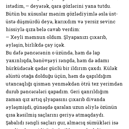
istədim, — deyərək, qara gözlərini yana tutdu.
Bütün bu xüsuslar mənim gözlədiyimlə əsla üst-
üstə düşmürdü deyə, karıxdım və yersiz sevinc
hissiylə qıza belə cavab verdim:
— Xeyli məmnun oldum. Şlyapanızı çıxarıb,
əyləşin, birlikdə çay içək.
Bu dəfə pəncərənin o üzündə, həm də lap
yaxınlıqda, bənövşəyi rəngdə, həm də adamı
hürküdəcək qədər güclü bir ildırım çaxdı. Külək
əlüstü otağa dolduğu üçün, həm də qapıldığım
utancaqlığı qismən yenməkdən ötrü tez yerimdən
durub pəncərələri qapadım. Geri qanrıldığım
zaman qız artıq şlyapasını çıxarıb divanda
əyləşmişdi, günəşdə qaralan uzun əliylə özünün
qısa kəsilmiş saçlarını geriyə atmaqdaydı.
Şabalıdı rəngli saçları gur, almacıq sümükləri isə