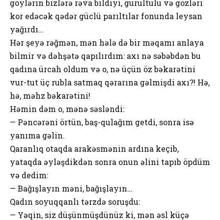
göylərin bizlərə rəva bildiyi, gurultulu və gözləri
kor edəcək qədər güclü parıltılar fonunda leysan
yağırdı…
Hər şeyə rəğmən, mən hələ də bir məqamı anlaya
bilmir və dəhşətə qapılırdım: axı nə səbəbdən bu
qadına ürcah oldum və o, nə üçün öz bəkarətini
vur-tut üç rubla satmaq qərarına gəlmişdi axı?! Hə,
hə, məhz bəkarətini!
Həmin dəm o, mənə səsləndi:
— Pəncərəni örtün, baş-qulağım getdi, sonra isə
yanıma gəlin.
Qaranlıq otaqda arakəsmənin ardına keçib,
yataqda əyləşdikdən sonra onun əlini tapıb öpdüm
və dedim:
— Bağışlayın məni, bağışlayın…
Qadın soyuqqanlı tərzdə soruşdu:
— Yəqin, siz düşünmüşdünüz ki, mən əsl küçə