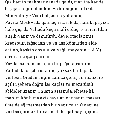
Qız həmin mehmanxanada qaldı, mən isə kəndə
baş çəkib, geri döndüm və birisigün birlikdə
Mineralnıye Vodı bölgəsinə yollandıq.
Payızı Moskvada qalmaq istəsək də, nəinki payızı,
hələ qışı da Yaltada keçirməli olduq: o, hərarətdən
alışıb-yanır və öskürürdü deyə, otaqlarımız
kreozotun (ağacdan və ya daş kömürdən əldə
edilən, kəskin qoxulu və yağlı mayenin — A.Y.)
qoxusuna qərq olurdu…
Yazda isə mən onu qara torpağa tapşırdım.
Yaltadakı o qəbiristanlıq yüksək bir təpədə
yerləşir. Oradan əngin dənizə geniş bir mənzərə
açılır, şəhərə doğru isə xaçlar və məzarüstü
abidələr uzanır. Onların arasında, əlbəttə ki,
mənim könlümə əziz sayılan o insanın məzarı
üstə də ağ mərmərdən bir xaç ucalır. O xaçı nə
vaxtsa görmək fürsətim daha qalmayıb, çünki