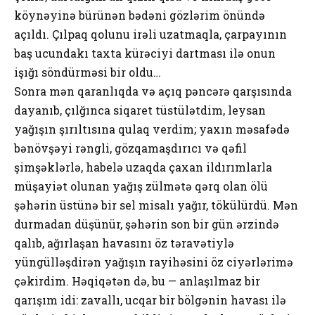
köynəyinə bürünən bədəni gözlərim önündə
açıldı. Çılpaq qolunu irəli uzatmaqla, çarpayının
baş ucundakı taxta kürəciyi dartması ilə onun
işığı söndürməsi bir oldu…
Sonra mən qaranlıqda və açıq pəncərə qarşısında
dayanıb, çılğınca siqaret tüstülətdim, leysan
yağışın şırıltısına qulaq verdim; yaxın məsafədə
bənövşəyi rəngli, gözqamaşdırıcı və qəfil
şimşəklərlə, habelə uzaqda çaxan ildırımlarla
müşayiət olunan yağış zülmətə qərq olan ölü
şəhərin üstünə bir sel misalı yağır, tökülürdü. Mən
durmadan düşünür, şəhərin son bir gün ərzində
qalıb, ağırlaşan havasını öz təravətiylə
yüngülləşdirən yağışın rayihəsini öz ciyərlərimə
çəkirdim. Həqiqətən də, bu — anlaşılmaz bir
qarışım idi: zavallı, ucqar bir bölgənin havası ilə