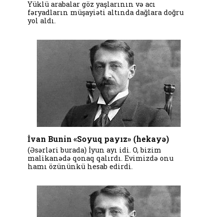
Yüklü arabalar göz yaşlarının və acı
fəryadların müşayiəti altında dağlara doğru
yol aldı.
İvan Bunin «Soyuq payız» (hekayə)
(Əsərləri burada) İyun ayı idi. O, bizim
malikanədə qonaq qalırdı. Evimizdə onu
hamı özününkü hesab edirdi.