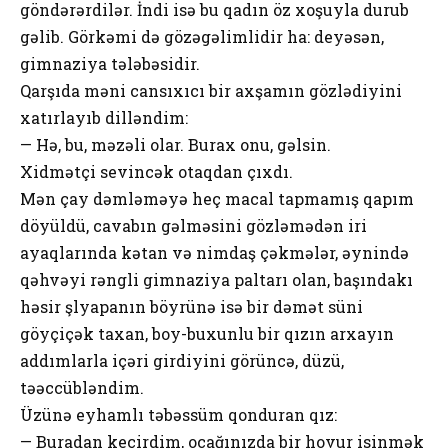
göndərərdilər. İndi isə bu qadın öz xoşuyla durub
gəlib. Görkəmi də gözəgəlimlidir ha: deyəsən,
gimnaziya tələbəsidir.
Qarşıda məni cansıxıcı bir axşamın gözlədiyini
xatırlayıb dilləndim:
— Hə, bu, məzəli olar. Burax onu, gəlsin.
Xidmətçi sevincək otaqdan çıxdı.
Mən çay dəmləməyə heç macal tapmamış qapım
döyüldü, cavabın gəlməsini gözləmədən iri
ayaqlarında kətan və nimdaş çəkmələr, əynində
qəhvəyi rəngli gimnaziya paltarı olan, başındakı
həsir şlyapanın böyrünə isə bir dəmət süni
göyçiçək taxan, boy-buxunlu bir qızın arxayın
addımlarla içəri girdiyini görüncə, düzü,
təəccübləndim.
Üzünə eyhamlı təbəssüm qonduran qız:
— Buradan keçirdim, ocağınızda bir hovur isinmək