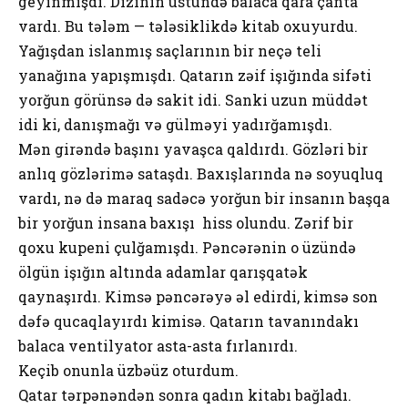
geyinmişdi. Dizinin üstündə balaca qara çanta
vardı. Bu tələm — tələsiklikdə kitab oxuyurdu.
Yağışdan islanmış saçlarının bir neçə teli
yanağına yapışmışdı. Qatarın zəif işığında sifəti
yorğun görünsə də sakit idi. Sanki uzun müddət
idi ki, danışmağı və gülməyi yadırğamışdı.
Mən girəndə başını yavaşca qaldırdı. Gözləri bir
anlıq gözlərimə sataşdı. Baxışlarında nə soyuqluq
vardı, nə də maraq sadəcə yorğun bir insanın başqa
bir yorğun insana baxışı hiss olundu. Zərif bir
qoxu kupeni çulğamışdı. Pəncərənin o üzündə
ölgün işığın altında adamlar qarışqatək
qaynaşırdı. Kimsə pəncərəyə əl edirdi, kimsə son
dəfə qucaqlayırdı kimisə. Qatarın tavanındakı
balaca ventilyator asta-asta fırlanırdı.
Keçib onunla üzbəüz oturdum.
Qatar tərpənəndən sonra qadın kitabı bağladı.