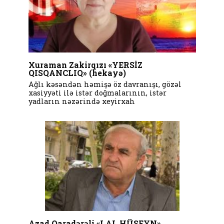
Xuraman Zakirqızı «YERSİZ
QISQANCLIQ» (hekayə)
Ağlı kəsəndən həmişə öz davranışı, gözəl
xasiyyəti ilə istər doğmalarının, istər
yadların nəzərində xeyirxah
Azad Qaradərəli «LAL HÜSEYN»