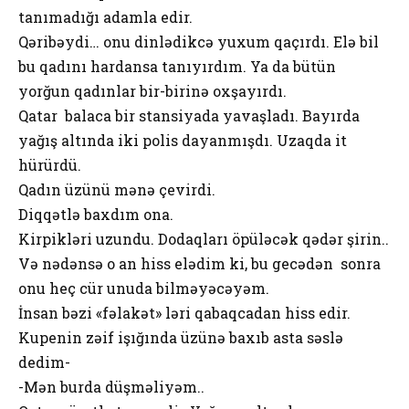
tanımadığı adamla edir.
Qəribəydi… onu dinlədikcə yuxum qaçırdı. Elə bil
bu qadını hardansa tanıyırdım. Ya da bütün
yorğun qadınlar bir-birinə oxşayırdı.
Qatar balaca bir stansiyada yavaşladı. Bayırda
yağış altında iki polis dayanmışdı. Uzaqda it
hürürdü.
Qadın üzünü mənə çevirdi.
Diqqətlə baxdım ona.
Kirpikləri uzundu. Dodaqları öpüləcək qədər şirin..
Və nədənsə o an hiss elədim ki, bu gecədən sonra
onu heç cür unuda bilməyəcəyəm.
İnsan bəzi «fəlakət» ləri qabaqcadan hiss edir.
Kupenin zəif işığında üzünə baxıb asta səslə
dedim-
-Mən burda düşməliyəm..