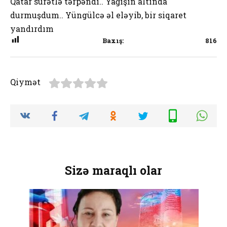
Qatar sürətlə tərpəndi.. Yağışın altında
durmuşdum.. Yüngülcə əl eləyib, bir siqaret
yandırdım
Baxış:
816
Qiymət
Sizə maraqlı olar