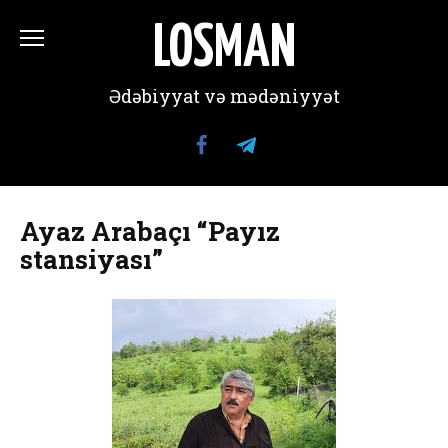
Перейти
к
LOSMAN
содержанию
Ədəbiyyat və mədəniyyət
Ayaz Arabaçı “Payız
stansiyası”