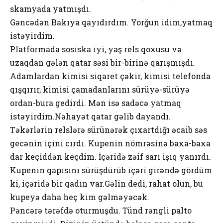
skamyada yatmışdı.
Gəncədən Bakıya qayıdırdım. Yorğun idim,yatmaq
istəyirdim.
Platformada sosiska iyi, yaş rels qoxusu və
uzaqdan gələn qatar səsi bir-birinə qarışmışdı.
Adamlardan kimisi siqaret çəkir, kimisi telefonda
qışqırır, kimisi çamadanlarını sürüyə-sürüyə
ordan-bura gedirdi. Mən isə sadəcə yatmaq
istəyirdim.Nəhayət qatar gəlib dayandı.
Təkərlərin relslərə sürünərək çıxartdığı əcaib səs
gecənin içini cırdı. Kupenin nömrəsinə baxa-baxa
dar keçiddən keçdim. İçəridə zəif sarı işıq yanırdı.
Kupenin qapısını sürüşdürüb içəri girəndə gördüm
ki, içəridə bir qadın var.Gəlin dedi, rahat olun, bu
kupeyə daha heç kim gəlməyəcək.
Pəncərə tərəfdə oturmuşdu. Tünd rəngli palto