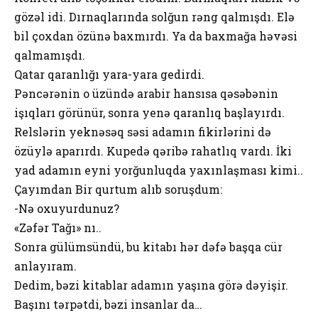
gözəl idi. Dırnaqlarında solğun rəng qalmışdı. Elə
bil çoxdan özünə baxmırdı. Ya da baxmağa həvəsi
qalmamışdı.
Qatar qaranlığı yara-yara gedirdi.
Pəncərənin o üzündə arabir hansısa qəsəbənin
işıqları görünür, sonra yenə qaranlıq başlayırdı.
Relslərin yeknəsəq səsi adamın fikirlərini də
özüylə aparırdı. Kupedə qəribə rahatlıq vardı. İki
yad adamın eyni yorğunluqda yaxınlaşması kimi..
Çayımdan Bir qurtum alıb soruşdum:
-Nə oxuyurdunuz?
«Zəfər Tağı» nı..
Sonra gülümsündü, bu kitabı hər dəfə başqa cür
anlayıram.
Dedim, bəzi kitablar adamın yaşına görə dəyişir.
Başını tərpətdi, bəzi insanlar da…