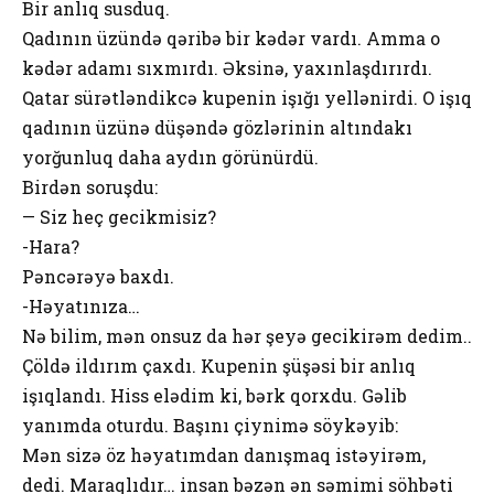
Bir anlıq susduq.
Qadının üzündə qəribə bir kədər vardı. Amma o
kədər adamı sıxmırdı. Əksinə, yaxınlaşdırırdı.
Qatar sürətləndikcə kupenin işığı yellənirdi. O işıq
qadının üzünə düşəndə gözlərinin altındakı
yorğunluq daha aydın görünürdü.
Birdən soruşdu:
— Siz heç gecikmisiz?
-Hara?
Pəncərəyə baxdı.
-Həyatınıza…
Nə bilim, mən onsuz da hər şeyə gecikirəm dedim..
Çöldə ildırım çaxdı. Kupenin şüşəsi bir anlıq
işıqlandı. Hiss elədim ki, bərk qorxdu. Gəlib
yanımda oturdu. Başını çiynimə söykəyib:
Mən sizə öz həyatımdan danışmaq istəyirəm,
dedi. Maraqlıdır… insan bəzən ən səmimi söhbəti