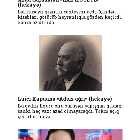
(hekayə)
Lal Hüseyn qızının çantasını açdı. İçindən
kitabları götürüb heyranlıqla gözdən keçirdi.
Sonra öz dlində
Luici Kapuana «Adsız ağrı» (hekayə)
Bu qadın fiquru onu bürüyən yapışqan gildən
sanki heç vaxt azad olmayacaqdı. Təkcə açıq
çiyinlərinə və