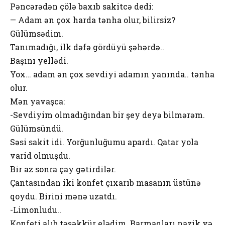
Pəncərədən çölə baxıb sakitcə dedi:
— Adam ən çox harda tənha olur, bilirsiz?
Gülümsədim.
Tanımadığı, ilk dəfə gördüyü şəhərdə..
Başını yellədi.
Yox… adam ən çox sevdiyi adamın yanında.. tənha
olur.
Mən yavaşca:
-Sevdiyim olmadığından bir şey deyə bilmərəm.
Gülümsündü.
Səsi sakit idi. Yorğunluğumu apardı. Qatar yola
varid olmuşdu.
Bir az sonra çay gətirdilər.
Çantasından iki konfet çıxarıb masanın üstünə
qoydu. Birini mənə uzatdı.
-Limonludu..
Konfeti alıb təşəkkür elədim. Barmaqları nazik və