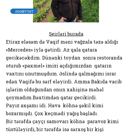
ƏDƏBIYYAT
Şeirləri burada
Etiraz eləsəm də Vaqif məni vağzala təzə aldığı
«Mercedes» iylə gətirdi. Az qala qatara
gecikəcəkdim. Dünənki toydan sonra restoranda
oturub «paxmel» imizi açdığımızdan qatarın
vaxtını unutmuşdum. Əslində qalmağımı israr
edən Vaqifə bu sərf eləyirdi. Amma Bakıda vacib
işlərim olduğundan onun xahişinə məhəl
qoymadım.Bəxtimdən qatar gecikirdi.
Payız axşamı idi. Hava köhnə şəkil kimi
bozarmışdı. Çox keçmədi yağış başladı.
Bir tərəfdə çayçı samovarı köhnə paravoz kimi
tüstüləyirdi, bir tərəfdə isə sərxoş bir kişi