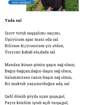
AYAZ ARABAÇI
Yada sal
Qırov tutub saqqalımı-saçımı,
Üşüyürəm apar məni oda sal.
Bilirsən ki,iyrənirəm çiy ətdən,
Ürəyimi kabab elə,dada sal.
Məndən küsən gözün qaşın sağ olsun,
Bağın-bağçan,dağın-daşın sağ olsun,
Gələmmirsən canın-başın sağ olsun,
Bir məktub yaz,unutduğun ada, sal.
Qəfil dönüb göydə uçan quşa,gəl,
Payız könlüm iştah açıb turşa,gəl,