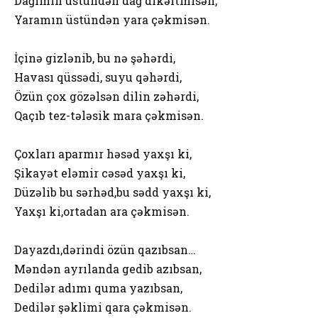
Dağımın üstündən dağ dikəltmisən,
Yaramın üstündən yara çəkmisən.
İçinə gizlənib, bu nə şəhərdi,
Havası qüssədi, suyu qəhərdi,
Özün çox gözəlsən dilin zəhərdi,
Qaçıb tez-tələsik mara çəkmisən.
Çoxları aparmır həsəd yaxşı ki,
Şikayət eləmir cəsəd yaxşı ki,
Düzəlib bu sərhəd,bu sədd yaxşı ki,
Yaxşı ki,ortadan ara çəkmisən.
Dayazdı,dərindi özün qazıbsan…
Məndən ayrılanda gedib azıbsan,
Dedilər adımı quma yazıbsan,
Dedilər şəklimi qara çəkmisən.