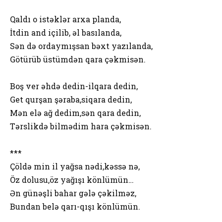
Qaldı o istəklər arxa planda,
İtdin and içilib, əl basılanda,
Sən də ordaymışsan bəxt yazılanda,
Götürüb üstümdən qara çəkmisən.
Boş ver əhdə dedin-ilqara dedin,
Get qurşan şəraba,siqara dedin,
Mən elə ağ dedim,sən qara dedin,
Tərslikdə bilmədim hara çəkmisən.
***
Çöldə min il yağsa nədi,kəssə nə,
Öz dolusu,öz yağışı könlümün…
Ən günəşli bahar gələ çəkilməz,
Bundan belə qarı-qışı könlümün.