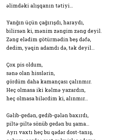
əlimdəki alışqanın tətiyi…
Yanğın üçün çağırışdı, haraydı,
bilirsən ki, mənim zəngim zəng deyil.
Zəng elədim götürmədin beş dəfə,
dedim, yəqin adamdı də, tək deyil…
Çox pis oldum,
sənə olan hisslərin,
gördüm daha kamançası çalınmır.
Heç olmasa iki kəlmə yazardın,
heç olmasa bilərdim ki, alınmır…
Gəlib-gedən, gedib-gələn baxırdı,
piltə-piltə sönüb gedən bu şama…
Ayrı vaxtı heç bu qədər dost-tanış,