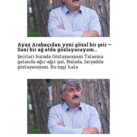
Ayaz Arabaçıdan yeni gözəl bir şeir —
Səni bir ağ atda gözləyəcəyəm…
Şeirləri burada Gözləyəcəyəm Tələsmə
gələndə ağır-ağır gəl, Nalədə, fəryadda
gözləyəcəyəm. Bu eşqi hələ