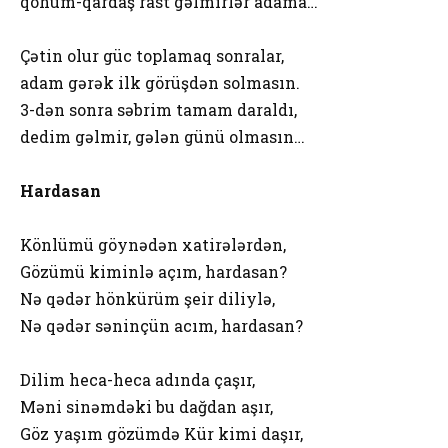
qohum-qardaş rast gəlmirlər adama…
Çətin olur güc toplamaq sonralar,
adam gərək ilk görüşdən solmasın.
3-dən sonra səbrim tamam daraldı,
dedim gəlmir, gələn günü olmasın…
Hardasan
Könlümü göynədən xatirələrdən,
Gözümü kiminlə açım, hardasan?
Nə qədər hönkürüm şeir diliylə,
Nə qədər səninçün acım, hardasan?
Dilim heca-heca adında çaşır,
Məni sinəmdəki bu dağdan aşır,
Göz yaşım gözümdə Kür kimi daşır,