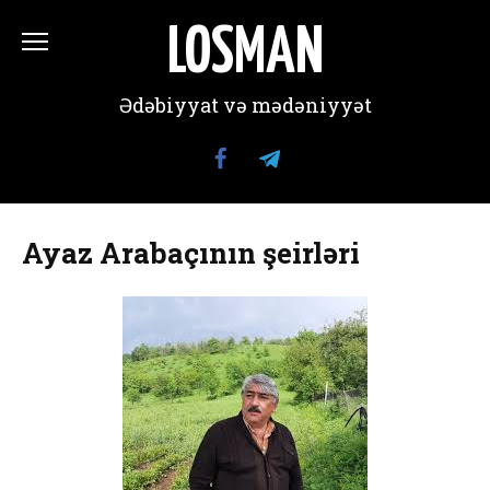
Перейти
к
LOSMAN
содержанию
Ədəbiyyat və mədəniyyət
Ayaz Arabaçının şeirləri