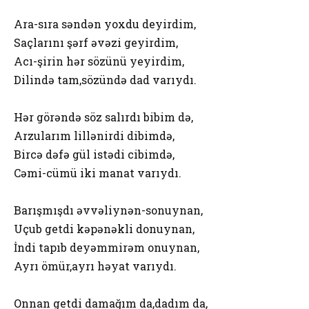
Ara-sıra səndən yoxdu deyirdim,
Saçlarını şərf əvəzi geyirdim,
Acı-şirin hər sözünü yeyirdim,
Dilində tam,sözündə dad varıydı.
Hər görəndə söz salırdı bibim də,
Arzularım lillənirdi dibimdə,
Bircə dəfə gül istədi cibimdə,
Cəmi-cümü iki manat varıydı.
Barışmışdı əvvəliynən-sonuynan,
Uçub getdi kəpənəkli donuynan,
İndi tapıb deyəmmirəm onuynan,
Ayrı ömür,ayrı həyat varıydı.
Onnan getdi damağım da,dadım da,