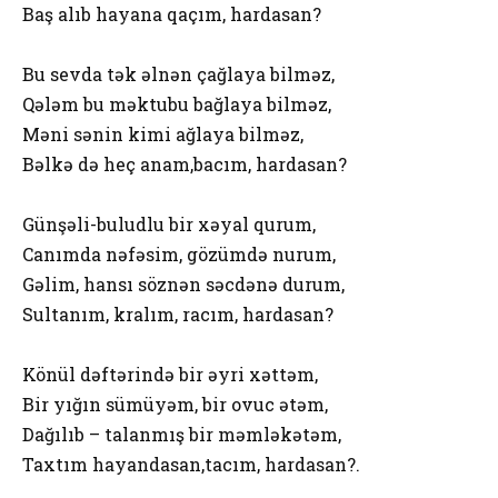
Baş alıb hayana qaçım, hardasan?
Bu sevda tək əlnən çağlaya bilməz,
Qələm bu məktubu bağlaya bilməz,
Məni sənin kimi ağlaya bilməz,
Bəlkə də heç anam,bacım, hardasan?
Günşəli-buludlu bir xəyal qurum,
Canımda nəfəsim, gözümdə nurum,
Gəlim, hansı söznən səcdənə durum,
Sultanım, kralım, racım, hardasan?
Könül dəftərində bir əyri xəttəm,
Bir yığın sümüyəm, bir ovuc ətəm,
Dağılıb – talanmış bir məmləkətəm,
Taxtım hayandasan,tacım, hardasan?.