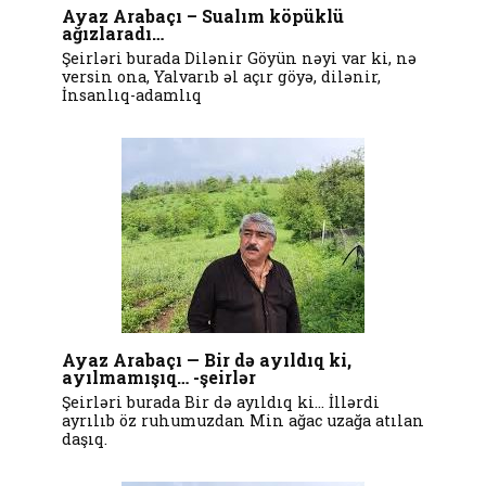
Ayaz Arabaçı – Sualım köpüklü
ağızlaradı…
Şeirləri burada Dilənir Göyün nəyi var ki, nə
versin ona, Yalvarıb əl açır göyə, dilənir,
İnsanlıq-adamlıq
Ayaz Arabaçı — Bir də ayıldıq ki,
ayılmamışıq… -şeirlər
Şeirləri burada Bir də ayıldıq ki… İllərdi
ayrılıb öz ruhumuzdan Min ağac uzağa atılan
daşıq.