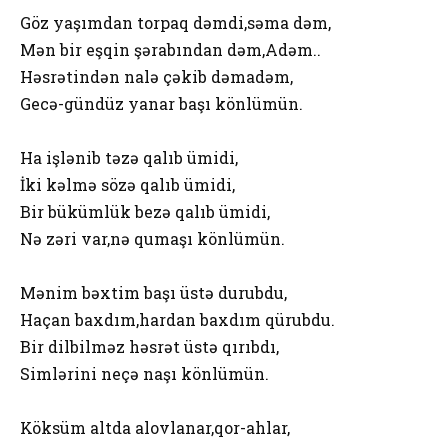
Göz yaşımdan torpaq dəmdi,səma dəm,
Mən bir eşqin şərabından dəm,Adəm..
Həsrətindən nalə çəkib dəmadəm,
Gecə-gündüz yanar başı könlümün.
Ha işlənib təzə qalıb ümidi,
İki kəlmə sözə qalıb ümidi,
Bir bükümlük bezə qalıb ümidi,
Nə zəri var,nə qumaşı könlümün.
Mənim bəxtim başı üstə durubdu,
Haçan baxdım,hardan baxdım qürubdu.
Bir dilbilməz həsrət üstə qırıbdı,
Simlərini neçə naşı könlümün.
Köksüm altda alovlanar,qor-ahlar,