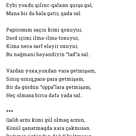
Eybi yoxdu qılınc-qalxan qurşa gəl,
Mənə bir də bəla gətir, qada sal.
Papirosum saçın kimi qoxuyur,
Dərd içimi ilmə-ilmə toxuyur,
Kimə necə sərf eləyir oxuyur,
Bu nəğməni bəyəndiyin “lad”a sal..
Vardan yoxa,yoxdan vara getmişəm,
Sınıq-sınıq,para-para getmişəm,
Bir də gördün “oppa”lara getmişəm,
Heç olmasa bircə dəfə yada sal..
***
Qalıb arzu kimi gül olmaq arzun,
Könül qanatmaqda xara çəkmisən.