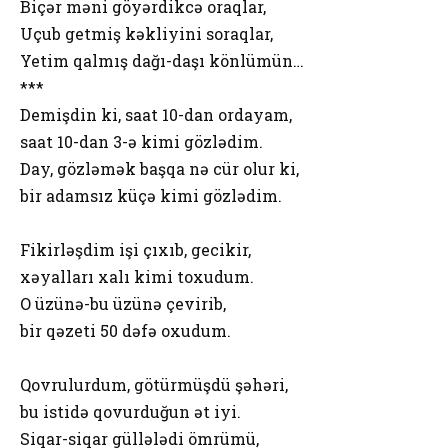
Biçər məni göyərdikcə oraqlar,
Uçub getmiş kəkliyini soraqlar,
Yetim qalmış dağı-daşı könlümün…
***
Demişdin ki, saat 10-dan ordayam,
saat 10-dan 3-ə kimi gözlədim.
Day, gözləmək başqa nə cür olur ki,
bir adamsız küçə kimi gözlədim.
Fikirləşdim işi çıxıb, gecikir,
xəyalları xalı kimi toxudum.
O üzünə-bu üzünə çevirib,
bir qəzeti 50 dəfə oxudum.
Qovrulurdum, götürmüşdü şəhəri,
bu istidə qovurduğun ət iyi.
Siqar-siqar güllələdi ömrümü,