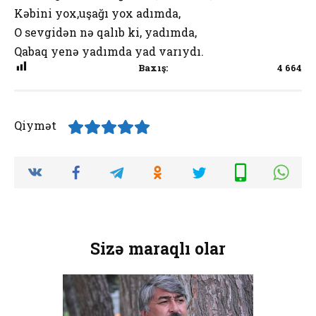
Kəbini yox,uşağı yox adımda,
O sevgidən nə qalıb ki, yadımda,
Qabaq yenə yadımda yad varıydı.
Baxış:
4 664
Qiymət
Sizə maraqlı olar