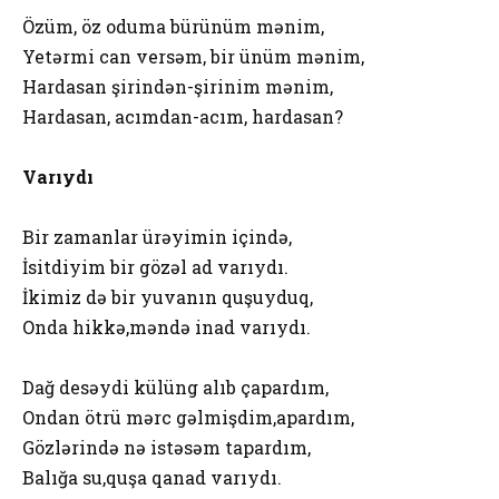
Özüm, öz oduma bürünüm mənim,
Yetərmi can versəm, bir ünüm mənim,
Hardasan şirindən-şirinim mənim,
Hardasan, acımdan-acım, hardasan?
Varıydı
Bir zamanlar ürəyimin içində,
İsitdiyim bir gözəl ad varıydı.
İkimiz də bir yuvanın quşuyduq,
Onda hikkə,məndə inad varıydı.
Dağ desəydi külüng alıb çapardım,
Ondan ötrü mərc gəlmişdim,apardım,
Gözlərində nə istəsəm tapardım,
Balığa su,quşa qanad varıydı.