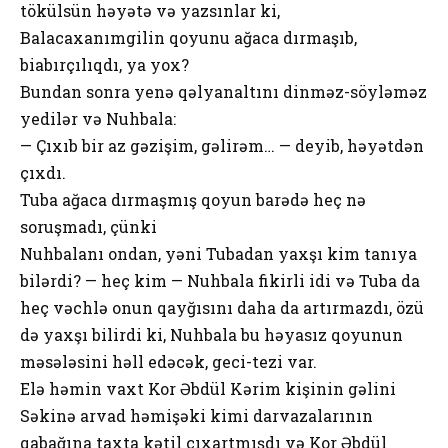
tökülsün həyətə və yazsınlar ki,
Balacaxanımgilin qoyunu ağaca dırmaşıb,
biabırçılıqdı, ya yox?
Bundan sonra yenə qəlyanaltını dinməz-söyləməz
yedilər və Nuhbala:
— Çıxıb bir az gəzişim, gəlirəm… — deyib, həyətdən
çıxdı.
Tuba ağaca dırmaşmış qoyun barədə heç nə
soruşmadı, çünki
Nuhbalanı ondan, yəni Tubadan yaxşı kim tanıya
bilərdi? — heç kim — Nuhbala fikirli idi və Tuba da
heç vəchlə onun qayğısını daha da artırmazdı, özü
də yaxşı bilirdi ki, Nuhbala bu həyasız qoyunun
məsələsini həll edəcək, geci-tezi var.
Elə həmin vaxt Kor Əbdül Kərim kişinin gəlini
Səkinə arvad həmişəki kimi darvazalarının
qabağına taxta kətil çıxartmışdı və Kor Əbdül