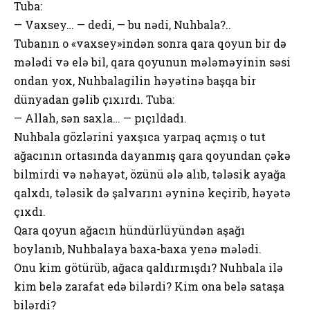
Tuba:
— Vaxsey… — dedi, — bu nədi, Nuhbala?..
Tubanın o «vaxsey»indən sonra qara qoyun bir də
mələdi və elə bil, qara qoyunun mələməyinin səsi
ondan yox, Nuhbalagilin həyətinə başqa bir
dünyadan gəlib çıxırdı. Tuba:
— Allah, sən saxla… — pıçıldadı.
Nuhbala gözlərini yaxşıca yarpaq açmış o tut
ağacının ortasında dayanmış qara qoyundan çəkə
bilmirdi və nəhayət, özünü ələ alıb, tələsik ayağa
qalxdı, tələsik də şalvarını əyninə keçirib, həyətə
çıxdı.
Qara qoyun ağacın hündürlüyündən aşağı
boylanıb, Nuhbalaya baxa-baxa yenə mələdi.
Onu kim götürüb, ağaca qaldırmışdı? Nuhbala ilə
kim belə zarafat edə bilərdi? Kim ona belə sataşa
bilərdi?