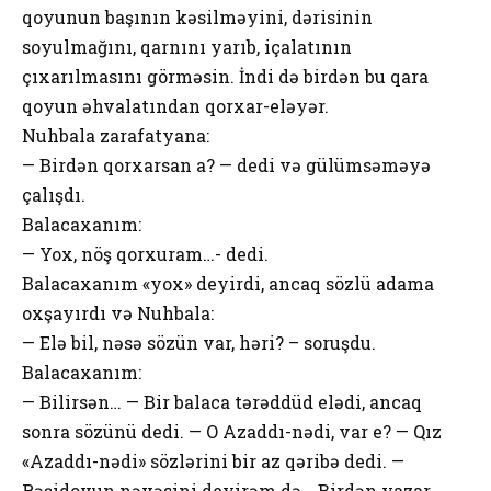
qoyunun başının kəsilməyini, dərisinin
soyulmağını, qarnını yarıb, içalatının
çıxarılmasını görməsin. İndi də birdən bu qara
qoyun əhvalatından qorxar-eləyər.
Nuhbala zarafatyana:
— Birdən qorxarsan a? — dedi və gülümsəməyə
çalışdı.
Balacaxanım:
— Yox, nöş qorxuram…- dedi.
Balacaxanım «yox» deyirdi, ancaq sözlü adama
oxşayırdı və Nuhbala:
— Elə bil, nəsə sözün var, həri? – soruşdu.
Balacaxanım:
— Bilirsən… — Bir balaca tərəddüd elədi, ancaq
sonra sözünü dedi. — O Azaddı-nədi, var e? — Qız
«Azaddı-nədi» sözlərini bir az qəribə dedi. —
Rəşidovun nəvəsini deyirəm də… Birdən yazar