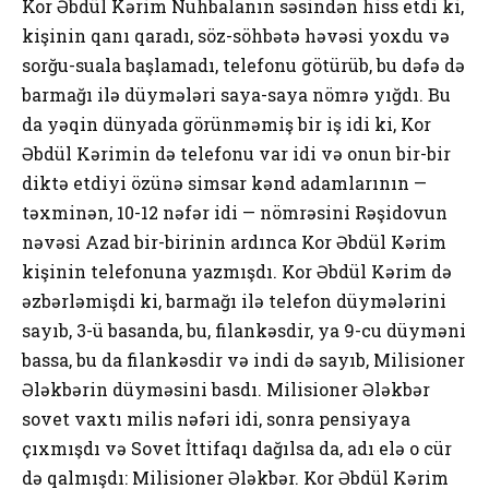
Kor Əbdül Kərim Nuhbalanın səsindən hiss etdi ki,
kişinin qanı qaradı, söz-söhbətə həvəsi yoxdu və
sorğu-suala başlamadı, telefonu götürüb, bu dəfə də
barmağı ilə düymələri saya-saya nömrə yığdı. Bu
da yəqin dünyada görünməmiş bir iş idi ki, Kor
Əbdül Kərimin də telefonu var idi və onun bir-bir
diktə etdiyi özünə simsar kənd adamlarının —
təxminən, 10-12 nəfər idi — nömrəsini Rəşidovun
nəvəsi Azad bir-birinin ardınca Kor Əbdül Kərim
kişinin telefonuna yazmışdı. Kor Əbdül Kərim də
əzbərləmişdi ki, barmağı ilə telefon düymələrini
sayıb, 3-ü basanda, bu, filankəsdir, ya 9-cu düyməni
bassa, bu da filankəsdir və indi də sayıb, Milisioner
Ələkbərin düyməsini basdı. Milisioner Ələkbər
sovet vaxtı milis nəfəri idi, sonra pensiyaya
çıxmışdı və Sovet İttifaqı dağılsa da, adı elə o cür
də qalmışdı: Milisioner Ələkbər. Kor Əbdül Kərim