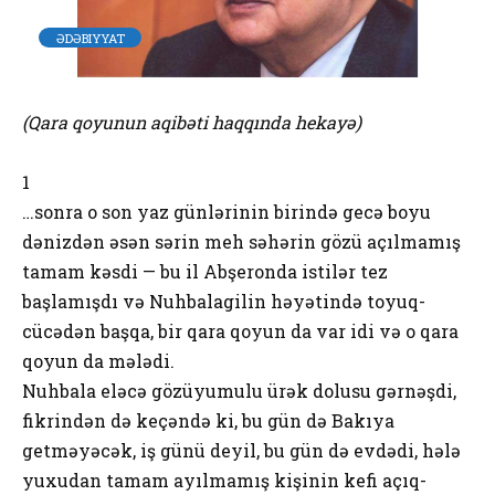
ƏDƏBIYYAT
(Qara qoyunun aqibəti haqqında hekayə)
1
…sonra o son yaz günlərinin birində gecə boyu
dənizdən əsən sərin meh səhərin gözü açılmamış
tamam kəsdi — bu il Abşeronda istilər tez
başlamışdı və Nuhbalagilin həyətində toyuq-
cücədən başqa, bir qara qoyun da var idi və o qara
qoyun da mələdi.
Nuhbala eləcə gözüyumulu ürək dolusu gərnəşdi,
fikrindən də keçəndə ki, bu gün də Bakıya
getməyəcək, iş günü deyil, bu gün də evdədi, hələ
yuxudan tamam ayılmamış kişinin kefi açıq-