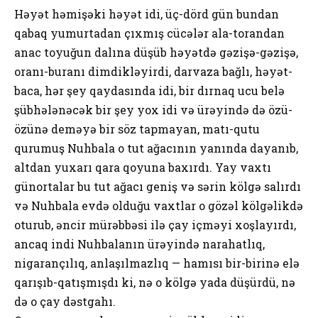
Həyət həmişəki həyət idi, üç-dörd gün bundan
qabaq yumurtadan çıxmış cücələr ala-torandan
anac toyuğun dalına düşüb həyətdə gəzişə-gəzişə,
oranı-buranı dimdikləyirdi, darvaza bağlı, həyət-
baca, hər şey qaydasında idi, bir dırnaq ucu belə
şübhələnəcək bir şey yox idi və ürəyində də özü-
özünə deməyə bir söz tapmayan, matı-qutu
qurumuş Nuhbala o tut ağacının yanında dayanıb,
altdan yuxarı qara qoyuna baxırdı. Yay vaxtı
günortalar bu tut ağacı geniş və sərin kölgə salırdı
və Nuhbala evdə olduğu vaxtlar o gözəl kölgəlikdə
oturub, əncir mürəbbəsi ilə çay içməyi xoşlayırdı,
ancaq indi Nuhbalanın ürəyində narahatlıq,
nigarançılıq, anlaşılmazlıq — hamısı bir-birinə elə
qarışıb-qatışmışdı ki, nə o kölgə yada düşürdü, nə
də o çay dəstgahı.