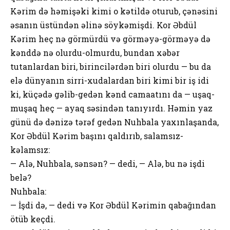
Kərim də həmişəki kimi o kətildə oturub, çənəsini
əsanın üstündən əlinə söykəmişdi. Kor Əbdül
Kərim heç nə görmürdü və görməyə-görməyə də
kənddə nə olurdu-olmurdu, bundan xəbər
tutanlardan biri, birincilərdən biri olurdu — bu da
elə dünyanın sirri-xudalardan biri kimi bir iş idi
ki, küçədə gəlib-gedən kənd camaatını da — uşaq-
muşaq heç — ayaq səsindən tanıyırdı. Həmin yaz
günü də dənizə tərəf gedən Nuhbala yaxınlaşanda,
Kor Əbdül Kərim başını qaldırıb, salamsız-
kəlamsız:
— Alə, Nuhbala, sənsən? — dedi, — Alə, bu nə işdi
belə?
Nuhbala:
— İşdi də, — dedi və Kor Əbdül Kərimin qabağından
ötüb keçdi.