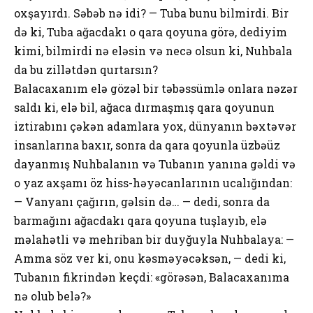
oxşayırdı. Səbəb nə idi? — Tuba bunu bilmirdi. Bir
də ki, Tuba ağacdakı o qara qoyuna görə, dediyim
kimi, bilmirdi nə eləsin və necə olsun ki, Nuhbala
da bu zillətdən qurtarsın?
Balacaxanım elə gözəl bir təbəssümlə onlara nəzər
saldı ki, elə bil, ağaca dırmaşmış qara qoyunun
iztirabını çəkən adamlara yox, dünyanın bəxtəvər
insanlarına baxır, sonra da qara qoyunla üzbəüz
dayanmış Nuhbalanın və Tubanın yanına gəldi və
o yaz axşamı öz hiss-həyəcanlarının ucalığından:
— Vanyanı çağırın, gəlsin də… — dedi, sonra da
barmağını ağacdakı qara qoyuna tuşlayıb, elə
məlahətli və mehriban bir duyğuyla Nuhbalaya: —
Amma söz ver ki, onu kəsməyəcəksən, — dedi ki,
Tubanın fikrindən keçdi: «görəsən, Balacaxanıma
nə olub belə?»