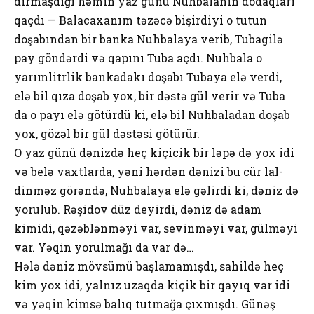
dırmaşdığı həmin yaz günü Nuhbalanın dodaqları
qaçdı — Balacaxanım təzəcə bişirdiyi o tutun
doşabından bir banka Nuhbalaya verib, Tubagilə
pay göndərdi və qapını Tuba açdı. Nuhbala o
yarımlitrlik bankadakı doşabı Tubaya elə verdi,
elə bil qıza doşab yox, bir dəstə gül verir və Tuba
da o payı elə götürdü ki, elə bil Nuhbaladan doşab
yox, gözəl bir gül dəstəsi götürür.
O yaz günü dənizdə heç kiçicik bir ləpə də yox idi
və belə vaxtlarda, yəni hərdən dənizi bu cür lal-
dinməz görəndə, Nuhbalaya elə gəlirdi ki, dəniz də
yorulub. Rəşidov düz deyirdi, dəniz də adam
kimidi, qəzəblənməyi var, sevinməyi var, gülməyi
var. Yəqin yorulmağı da var də…
Hələ dəniz mövsümü başlamamışdı, sahildə heç
kim yox idi, yalnız uzaqda kiçik bir qayıq var idi
və yəqin kimsə balıq tutmağa çıxmışdı. Günəş