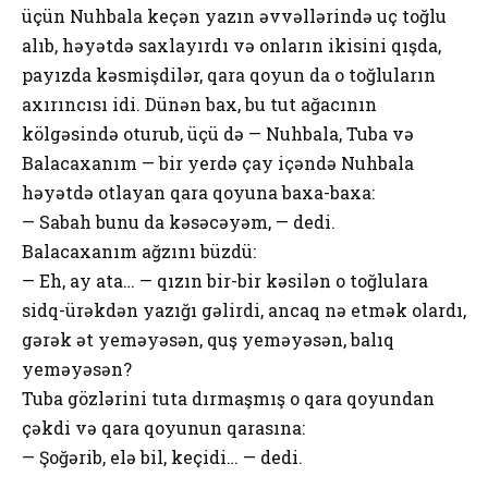
üçün Nuhbala keçən yazın əvvəllərində uç toğlu
alıb, həyətdə saxlayırdı və onların ikisini qışda,
payızda kəsmişdilər, qara qoyun da o toğluların
axırıncısı idi. Dünən bax, bu tut ağacının
kölgəsində oturub, üçü də — Nuhbala, Tuba və
Balacaxanım — bir yerdə çay içəndə Nuhbala
həyətdə otlayan qara qoyuna baxa-baxa:
— Sabah bunu da kəsəcəyəm, — dedi.
Balacaxanım ağzını büzdü:
— Eh, ay ata… — qızın bir-bir kəsilən o toğlulara
sidq-ürəkdən yazığı gəlirdi, ancaq nə etmək olardı,
gərək ət yeməyəsən, quş yeməyəsən, balıq
yeməyəsən?
Tuba gözlərini tuta dırmaşmış o qara qoyundan
çəkdi və qara qoyunun qarasına:
— Şoğərib, elə bil, keçidi… — dedi.