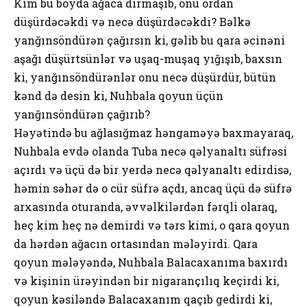
Kim bu boyda ağaca dırmaşıb, onu ordan
düşürdəcəkdi və necə düşürdəcəkdi? Bəlkə
yanğınsöndürən çağırsın ki, gəlib bu qara əcinəni
aşağı düşürtsünlər və uşaq-muşaq yığışıb, baxsın
ki, yanğınsöndürənlər onu necə düşürdür, bütün
kənd də desin ki, Nuhbala qoyun üçün
yanğınsöndürən çağırıb?
Həyətində bu ağlasığmaz həngaməyə baxmayaraq,
Nuhbala evdə olanda Tuba necə qəlyanaltı süfrəsi
açırdı və üçü də bir yerdə necə qəlyanaltı edirdisə,
həmin səhər də o cür süfrə açdı, ancaq üçü də süfrə
arxasında oturanda, əvvəlkilərdən fərqli olaraq,
heç kim heç nə demirdi və tərs kimi, o qara qoyun
da hərdən ağacın ortasından mələyirdi. Qara
qoyun mələyəndə, Nuhbala Balacaxanıma baxırdı
və kişinin ürəyindən bir nigarançılıq keçirdi ki,
qoyun kəsiləndə Balacaxanım qaçıb gedirdi ki,