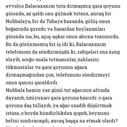
əvvəlcə Balacaxanım tuta dırmaşmış qara qoyunu
görəndə, az qaldı onu gülmək tutsun, ancaq bir
Nuhbalaya, bir də Tubaya baxanda, gülüş onun
boğazında qurudu və hasardan boylananları
görəndə isə, bu, açıq-aşkar onun abrına toxunurdu.
Bu da görünməmiş bir iş idi ki, Balacaxanım
telefonunu da söndürmüşdü ki, rəfiqələri ona zəng
eləyib, sorğu-suala tutmasınlar, zəhləsini
tökməsinlər və qara qoyunun ağaca
dırmaşmağından çox, telefonunu söndürməyi
onun qanını qaraldırdı.
Nuhbala həmin yaz günü tut ağacının altında
dayanıb, üzüyuxarı qara qoyuna baxırdı: o qara
qoyuna daş tullayıb, ya ağac uzadıb düşürtmək
istəsə, o boyda hündürlükdən qopub, boynunu-
belini sındıracaqdı, ancaq başqa nə etmək olardı?