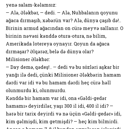
yenə salam-kəlamsız:
— Alə, Ələkbər, — dedi. — Alə, Nuhbalanın qoyunu
ağaca dırmaşıb, xəbərün var? Alə, dünya çaşıb də!..
Birinin armud ağacından on cürə meyvə sallanır. O
birinin nəvəsi kənddə otura-otura, nə bilim,
Amerikada lotereya oynayır. Qoyun da ağaca
dırmaşar? Əlqərəz, belə də dünya olar?
Milisioner Ələkbər:
— Day demə, qədeş!.. — dedi və bu sözləri aşkar bir
yanğı ilə dedi, çünki Milisioner Ələkbərin hamam
dərdi var idi və bu hamam dərdi heç cürə həll
olunmurdu ki, olunmurdu.
Kənddə bir hamam var idi, ona «Gəldi-gedər
hamamı» deyirdilər, yaşı 300 il idi, 400 il idi? —
hərə bir tarix deyirdi və nə üçün «Gəldi-gedər» idi,
kim gəlmişdi, kim getmişdi? — heç kim bilmirdi.