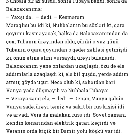
Nuhbala bir az susdu, sonra Tubaya baxdı, sonra da
Balacaxanıma:
— Yaxşı də… — dedi. — Kesmərəm.
Maraqlısı bu idi ki, Nuhbalanın bu sözləri ki, qara
qoyunu kəsməyəcək, bəlkə də Balacaxanımdan da
çox, Tubanın ürəyindən oldu, çünki o yaz günü
Tubanın o qara qoyundan o qədər zəhləsi getmişdi
ki, onun ətinə əlini vursaydı, ürəyi bulanardı.
Balacaxanım yenə onlardan uzaqlaşdı, özü də elə
addımlarla uzaqlaşdı ki, elə bil quşdu, yerdə addım
atmır, göydə uçur. Necə olub ki, səhərdən bəri
Vanya yada düşməyib və Nuhbala Tubaya:
— Veraya zəng elə, — dedi. — Denən, Vanya gəlsin.
Vanya sadə, ürəyi təmiz və sakit bir rus kişisi idi
və arvadı Vera da malakan rusu idi. Sovet zamanı
kəndin kənarından elektrik qatarı keçirdi və
Veranın orda kiçik bir Dəmir yolu köşkü var idi.