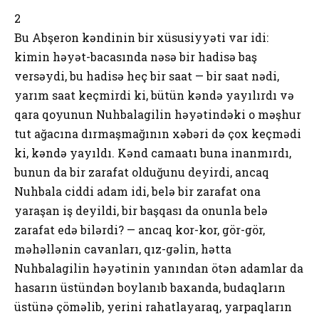
2
Bu Abşeron kəndinin bir xüsusiyyəti var idi:
kimin həyət-bacasında nəsə bir hadisə baş
versəydi, bu hadisə heç bir saat — bir saat nədi,
yarım saat keçmirdi ki, bütün kəndə yayılırdı və
qara qoyunun Nuhbalagilin həyətindəki o məşhur
tut ağacına dırmaşmağının xəbəri də çox keçmədi
ki, kəndə yayıldı. Kənd camaatı buna inanmırdı,
bunun da bir zarafat olduğunu deyirdi, ancaq
Nuhbala ciddi adam idi, belə bir zarafat ona
yaraşan iş deyildi, bir başqası da onunla belə
zarafat edə bilərdi? — ancaq kor-kor, gör-gör,
məhəllənin cavanları, qız-gəlin, hətta
Nuhbalagilin həyətinin yanından ötən adamlar da
hasarın üstündən boylanıb baxanda, budaqların
üstünə çöməlib, yerini rahatlayaraq, yarpaqların