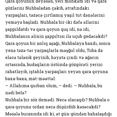
Qara qoyunun deyəsən, yeri möhkəm idi və qara
gözlərini Nuhbaladan çəkib, ətrafındakı
yarpaqları, təzəcə çırtlamış yaşıl tut dənələrini
yeməyə başladı. Nuhbala bir-iki dəfə əllərini
şappıldatdı və qara qoyun quş idi, nə idi,
Nuhbalanın əlinin şappıltısı ilə uçub gedəcəkdi?
Qara qoyun bir anlıq aşağı, Nuhbalaya baxdı, sonra
yenə təzə-tər yarpaqlarla məşğul oldu, Tuba da
eləcə tələsik geyinib, həyətə çıxdı və ağacın
ortasında, budaqların üstündə gözgörəti yerini
rahatlayıb, iştahla yarpaqları yeyən qara qoyuna
baxa-baxa, mat-məəttəl:
— Allahıma qurban olum, — dedi. — Nuhbala, bu
nədi belə?
Nuhbala bir söz demədi. Necə olacaqdı? Nuhbala o
qara qoyunu ordan necə düşürdüb kəsəcəkdi?
Məsələ burasında idi ki, ət gün-gündən bahalaşdığı