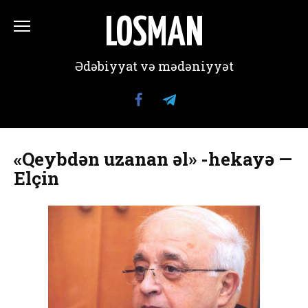
Перейти
к
LOSMAN
содержанию
Ədəbiyyat və mədəniyyət
«Qeybdən uzanan əl» -hekayə —
Elçin