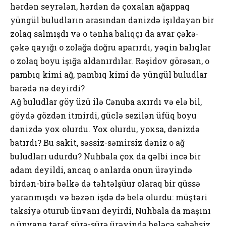
hərdən seyrələn, hərdən də çoxalan ağappaq
yüngül buludların arasından dənizdə işıldayan bir
zolaq salmışdı və o tənha balıqçı da avar çəkə-
çəkə qayığı o zolağa doğru aparırdı, yəqin balıqlar
o zolaq boyu işığa aldanırdılar. Rəşidov görəsən, o
pambıq kimi ağ, pambıq kimi də yüngül buludlar
barədə nə deyirdi?
Ağ buludlar göy üzü ilə Cənuba axırdı və elə bil,
göydə gözdən itmirdi, güclə sezilən üfüq boyu
dənizdə yox olurdu. Yox olurdu, yoxsa, dənizdə
batırdı? Bu sakit, səssiz-səmirsiz dəniz o ağ
buludları udurdu? Nuhbala çox da qəlbi incə bir
adam deyildi, ancaq o anlarda onun ürəyində
birdən-birə bəlkə də təhtəlşüur olaraq bir qüssə
yaranmışdı və bəzən işdə də belə olurdu: müştəri
taksiyə oturub ünvanı deyirdi, Nuhbala da maşını
o ünvana tərəf sürə-sürə ürəyində beləcə səbəbsiz