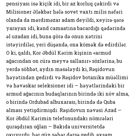
pensiyası isə kiçik idi, bir az korluq çəkirdi və
Milisioner Ələkbər hələ sovet vaxtı milis nəfəri
olanda da mərdiməzar adam deyildi, xeyirə-şərə
yarayan idi, kənd camaatına bacardığı qədərində
əl uzadan idi, buna görə də onun xətrini
istəyirdilər, yeri düşəndə, ona kömək də edirdilər.
O ki, qaldı, Kor Əbdül Kərim kişinin «armud
ağacından on cürə meyvə sallanır» sözlərinə, bu
yerdə söhbət, aydın məsələydi ki, Rəşidovun
həyətindən gedirdi və Rəşidov botanika müəllimi
və həvəskar seleksioner idi — həyətlərindəki bir
armud ağacının budaqlarının birində iki növ alma,
o birində Ordubad albuxarası, birində də Quba
alması yetişdirmişdi. Rəşidovun nəvəsi Azad —
Kor Əbdül Kərimin telefonundakı nömrələri
quraşdıran oğlan — Bakıda universitetdə
oxuyurdu, hər gün səhər dərsə gedib, axşam