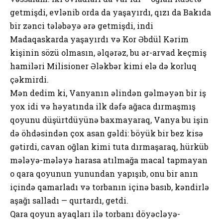
getmişdi, evlənib orda da yaşayırdı, qızı da Bakıda
bir zənci tələbəyə ərə getmişdi, indi
Madaqaskarda yaşayırdı və Kor Əbdül Kərim
kişinin sözü olmasın, əlqərəz, bu ər-arvad keçmiş
hamiləri Milisioner Ələkbər kimi elə də korluq
çəkmirdi.
Mən dedim ki, Vanyanın əlindən gəlməyən bir iş
yox idi və həyatında ilk dəfə ağaca dırmaşmış
qoyunu düşürtdüyünə baxmayaraq, Vanya bu işin
də öhdəsindən çox asan gəldi: böyük bir bez kisə
gətirdi, cavan oğlan kimi tuta dırmaşaraq, hürküb
mələyə-mələyə harasa atılmağa macal tapmayan
o qara qoyunun yunundan yapışıb, onu bir anın
içində qamarladı və torbanın içinə basıb, kəndirlə
aşağı salladı — qurtardı, getdi.
Qara qoyun ayaqları ilə torbanı döyəcləyə-