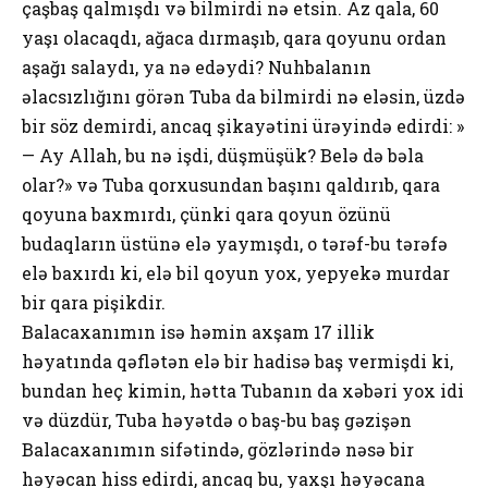
çaşbaş qalmışdı və bilmirdi nə etsin. Az qala, 60
yaşı olacaqdı, ağaca dırmaşıb, qara qoyunu ordan
aşağı salaydı, ya nə edəydi? Nuhbalanın
əlacsızlığını görən Tuba da bilmirdi nə eləsin, üzdə
bir söz demirdi, ancaq şikayətini ürəyində edirdi: »
— Ay Allah, bu nə işdi, düşmüşük? Belə də bəla
olar?» və Tuba qorxusundan başını qaldırıb, qara
qoyuna baxmırdı, çünki qara qoyun özünü
budaqların üstünə elə yaymışdı, o tərəf-bu tərəfə
elə baxırdı ki, elə bil qoyun yox, yepyekə murdar
bir qara pişikdir.
Balacaxanımın isə həmin axşam 17 illik
həyatında qəflətən elə bir hadisə baş vermişdi ki,
bundan heç kimin, hətta Tubanın da xəbəri yox idi
və düzdür, Tuba həyətdə o baş-bu baş gəzişən
Balacaxanımın sifətində, gözlərində nəsə bir
həyəcan hiss edirdi, ancaq bu, yaxşı həyəcana