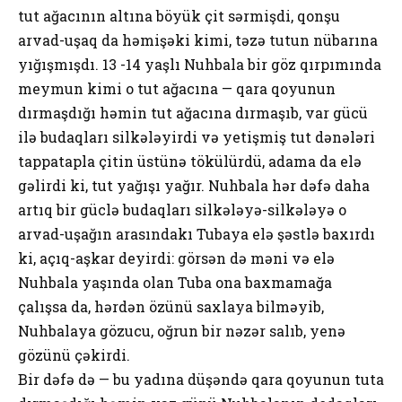
tut ağacının altına böyük çit sərmişdi, qonşu
arvad-uşaq da həmişəki kimi, təzə tutun nübarına
yığışmışdı. 13 -14 yaşlı Nuhbala bir göz qırpımında
meymun kimi o tut ağacına — qara qoyunun
dırmaşdığı həmin tut ağacına dırmaşıb, var gücü
ilə budaqları silkələyirdi və yetişmiş tut dənələri
tappatapla çitin üstünə tökülürdü, adama da elə
gəlirdi ki, tut yağışı yağır. Nuhbala hər dəfə daha
artıq bir güclə budaqları silkələyə-silkələyə o
arvad-uşağın arasındakı Tubaya elə şəstlə baxırdı
ki, açıq-aşkar deyirdi: görsən də məni və elə
Nuhbala yaşında olan Tuba ona baxmamağa
çalışsa da, hərdən özünü saxlaya bilməyib,
Nuhbalaya gözucu, oğrun bir nəzər salıb, yenə
gözünü çəkirdi.
Bir dəfə də — bu yadına düşəndə qara qoyunun tuta