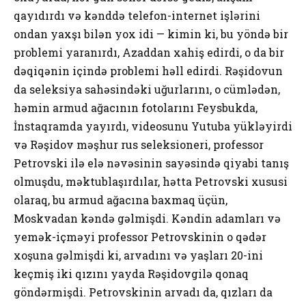
qayıdırdı və kənddə telefon-internet işlərini
ondan yaxşı bilən yox idi — kimin ki, bu yöndə bir
problemi yaranırdı, Azaddan xahiş edirdi, o da bir
dəqiqənin içində problemi həll edirdi. Rəşidovun
da seleksiya sahəsindəki uğurlarını, o cümlədən,
həmin armud ağacının fotolarını Feysbukda,
İnstaqramda yayırdı, videosunu Yutuba yükləyirdi
və Rəşidov məşhur rus seleksioneri, professor
Petrovski ilə elə nəvəsinin sayəsində qiyabi tanış
olmuşdu, məktublaşırdılar, hətta Petrovski xususi
olaraq, bu armud ağacına baxmaq üçün,
Moskvadan kəndə gəlmişdi. Kəndin adamları və
yemək-içməyi professor Petrovskinin o qədər
xoşuna gəlmişdi ki, arvadını və yaşları 20-ini
keçmiş iki qızını yayda Rəşidovgilə qonaq
göndərmişdi. Petrovskinin arvadı da, qızları da