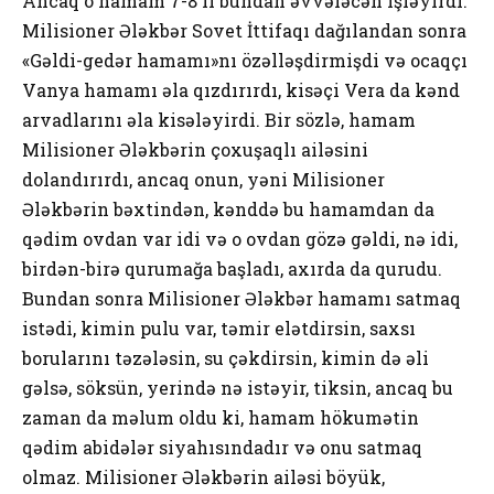
Ancaq o hamam 7-8 il bundan əvvələcən işləyirdi.
Milisioner Ələkbər Sovet İttifaqı dağılandan sonra
«Gəldi-gedər hamamı»nı özəlləşdirmişdi və ocaqçı
Vanya hamamı əla qızdırırdı, kisəçi Vera da kənd
arvadlarını əla kisələyirdi. Bir sözlə, hamam
Milisioner Ələkbərin çoxuşaqlı ailəsini
dolandırırdı, ancaq onun, yəni Milisioner
Ələkbərin bəxtindən, kənddə bu hamamdan da
qədim ovdan var idi və o ovdan gözə gəldi, nə idi,
birdən-birə qurumağa başladı, axırda da qurudu.
Bundan sonra Milisioner Ələkbər hamamı satmaq
istədi, kimin pulu var, təmir elətdirsin, saxsı
borularını təzələsin, su çəkdirsin, kimin də əli
gəlsə, söksün, yerində nə istəyir, tiksin, ancaq bu
zaman da məlum oldu ki, hamam hökumətin
qədim abidələr siyahısındadır və onu satmaq
olmaz. Milisioner Ələkbərin ailəsi böyük,