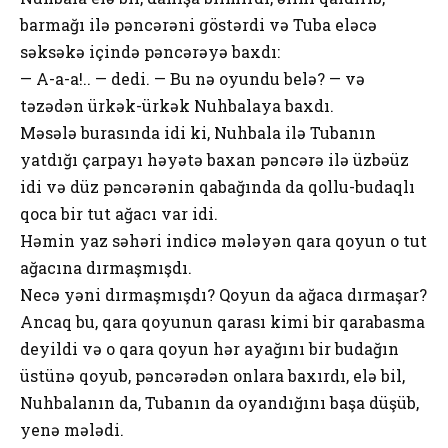
barmağı ilə pəncərəni göstərdi və Tuba eləcə
səksəkə içində pəncərəyə baxdı:
— A-a-a!.. — dedi. — Bu nə oyundu belə? — və
təzədən ürkək-ürkək Nuhbalaya baxdı.
Məsələ burasında idi ki, Nuhbala ilə Tubanın
yatdığı çarpayı həyətə baxan pəncərə ilə üzbəüz
idi və düz pəncərənin qabağında da qollu-budaqlı
qoca bir tut ağacı var idi.
Həmin yaz səhəri indicə mələyən qara qoyun o tut
ağacına dırmaşmışdı.
Necə yəni dırmaşmışdı? Qoyun da ağaca dırmaşar?
Ancaq bu, qara qoyunun qarası kimi bir qarabasma
deyildi və o qara qoyun hər ayağını bir budağın
üstünə qoyub, pəncərədən onlara baxırdı, elə bil,
Nuhbalanın da, Tubanın da oyandığını başa düşüb,
yenə mələdi.