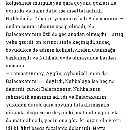
kölgəsində mürgüləyən qara qoyunu gözləri ilə
görürdü və hamı da bu işə məəttəl qalırdı.
Nuhbala ilə Tubanın yeganə övladı Balacaxanım —
ondan sonra Tubanın uşağı olmadı, elə
Balacaxanımın özü də gec anadan olmuşdu — artıq
yekə qız idi, on birinci sinfə keçmişdi, ancaq
böyüdükcə də adının köhnəliyindən utanmağa
başlamışdı və Nuhbala evdə olmayanda hərdən
anasına:
— Camaat Günay, Aygün, Aybənizdi, mən də
Balacaxanım!.. — deyirdi, Nuhbalaya isə heç nə
demirdi, çünki Balacaxanım Nuhbalanın
rəhmətlik anasının adı idi və Balacaxanım
yuxudan durub, qara qoyunu tuta dırmaşmış
görəndə, doğrusunu deyim ki, mat qalmağına elə
də mat qalmadı, yəqin ona görə ki, qızın elə vaxtı
idi ki, fikri başqa fəzalarda dolanırdı. Hətta