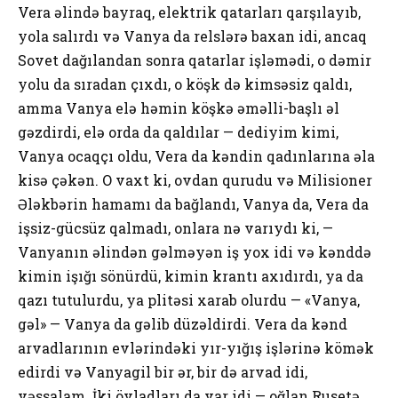
Vera əlində bayraq, elektrik qatarları qarşılayıb,
yola salırdı və Vanya da relslərə baxan idi, ancaq
Sovet dağılandan sonra qatarlar işləmədi, o dəmir
yolu da sıradan çıxdı, o köşk də kimsəsiz qaldı,
amma Vanya elə həmin köşkə əməlli-başlı əl
gəzdirdi, elə orda da qaldılar — dediyim kimi,
Vanya ocaqçı oldu, Vera da kəndin qadınlarına əla
kisə çəkən. O vaxt ki, ovdan qurudu və Milisioner
Ələkbərin hamamı da bağlandı, Vanya da, Vera da
işsiz-gücsüz qalmadı, onlara nə varıydı ki, —
Vanyanın əlindən gəlməyən iş yox idi və kənddə
kimin işığı sönürdü, kimin krantı axıdırdı, ya da
qazı tutulurdu, ya plitəsi xarab olurdu — «Vanya,
gəl» — Vanya da gəlib düzəldirdi. Vera da kənd
arvadlarının evlərindəki yır-yığış işlərinə kömək
edirdi və Vanyagil bir ər, bir də arvad idi,
vəssalam. İki övladları da var idi — oğlan Rusetə