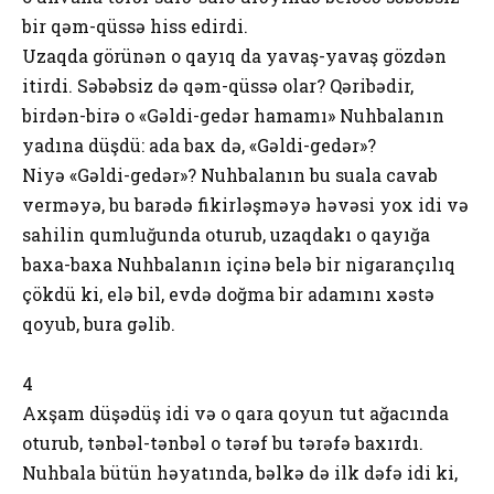
bir qəm-qüssə hiss edirdi.
Uzaqda görünən o qayıq da yavaş-yavaş gözdən
itirdi. Səbəbsiz də qəm-qüssə olar? Qəribədir,
birdən-birə o «Gəldi-gedər hamamı» Nuhbalanın
yadına düşdü: ada bax də, «Gəldi-gedər»?
Niyə «Gəldi-gedər»? Nuhbalanın bu suala cavab
verməyə, bu barədə fikirləşməyə həvəsi yox idi və
sahilin qumluğunda oturub, uzaqdakı o qayığa
baxa-baxa Nuhbalanın içinə belə bir nigarançılıq
çökdü ki, elə bil, evdə doğma bir adamını xəstə
qoyub, bura gəlib.
4
Axşam düşədüş idi və o qara qoyun tut ağacında
oturub, tənbəl-tənbəl o tərəf bu tərəfə baxırdı.
Nuhbala bütün həyatında, bəlkə də ilk dəfə idi ki,