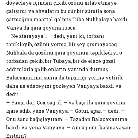
döyəcləyə içindən çıxıb, özünü xilas etməyə
çalışırdı və əhvalatın bu cür bir sürətlə sona
çatmağına məəttəl qalmış Tuba Nuhbalaya baxdı.
Vanya da qara qoyuna rusca:
— Ne staraysya!.. — dedi, yəni ki, torbanı
təpikləyib, özünü yorma, bir şey çıxmayacaq.
Nuhbala da gözünü qara qoyunun təpiklədiyi o
torbadan çəkib, bir Tubaya, bir də eləcə gözəl
addımlarla gəlib onların yanında durmuş
Balacaxanıma, sonra da tapşırığı yerinə yetirib,
daha nə edəcəyini gözləyən Vanyaya baxdı və
dedi:
— Yaxşı də… Çox sağ ol. — və başı ilə qara qoyuna
işarə edib, yenə Vanyaya: — Götür, apar, — dedi. —
Onu sənə bağışlayıram. — Təzədən Balacaxanıma
baxdı və yenə Vanyaya: — Ancaq onu kəsməyəsən!
Eşitdin?