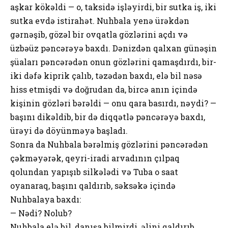
aşkar kökəldi — o, taksidə işləyirdi, bir sutka iş, iki
sutka evdə istirahət. Nuhbala yenə ürəkdən
gərnəşib, gözəl bir ovqatla gözlərini açdı və
üzbəüz pəncərəyə baxdı. Dənizdən qalxan günəşin
şüaları pəncərədən onun gözlərini qamaşdırdı, bir-
iki dəfə kiprik çalıb, təzədən baxdı, elə bil nəsə
hiss etmişdi və doğrudan da, bircə anın içində
kişinin gözləri bərəldi — onu qara basırdı, nəydi? —
başını dikəldib, bir də diqqətlə pəncərəyə baxdı,
ürəyi də döyünməyə başladı.
Sonra da Nuhbala bərəlmiş gözlərini pəncərədən
çəkməyərək, qeyri-iradi arvadının çılpaq
qolundan yapışıb silkələdi və Tuba o saat
oyanaraq, başını qaldırıb, səksəkə içində
Nuhbalaya baxdı:
— Nədi? Nolub?
Nuhbala elə bil, danışa bilmirdi, əlini qaldırıb,