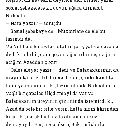
sosial şəbəkələrə ki, qoyun ağaca dırmaşıb.
Nuhbala:
— Hara yazar? — soruşdu.
— Sosial şəbəkəyə də… Müxbirlərə də elə bu
lazımdı də…
Və Nuhbala bu sözləri elə bir qətiyyət və qəzəblə
dedi ki, elə bil, qara qoyun ağaca dırmaşmağının
acığını Azaddan çıxır:
— Qələt eləyər yazır! — dedi və Balacaxanımın da
ürəyindən giziltili bir xətt ötdü, çünki kənddə
hamıya məlum idi ki, lazım olanda Nuhbalanın
yağlı bir şapalaq ilişdirməyi də var və
Balacaxanım ürəyinin gizlinində istəmirdi ki,
Azad da belə bir sillə yesin, hətta qızın fikrindən
keçdi ki, gərək bu barədə atasına bir söz
deməyəydi. Bəs, necə olsun, Bakı müxbirləri