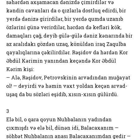
səhərdən axşamacan dənizdə çimirdilər və
kəndin cavanları da o qızlarla dostluq edirdi, bir
yerdə dənizə girirdilər, bir yerdə qumda uzanıb
özlərini günə verirdilər, hərdən də kefləri kök,
damaqları çağ, deyib gülə-gülə dəniz kənarında bir
az aralıdakı gözdən uzaq, könüldən iraq Zaqulba
qayalıqlarına çəkilirdilər. Rəşidov da hərdən Kor
Əbdül Kərimin yanından keçəndə Kor Əbdül
Kərim kişi:
— Alə, Rəşidov, Petrovskinin arvadından muğayat
ol! — deyirdi və həmin vaxt yoldan keçən arvad-
uşaq da bu sözləri eşidib, xısın-xısın gülürdü.
3
Elə bil, o qara qoyun Nuhbalanın yadından
çıxmışdı və elə bil, dünən idi, Balacaxanım —
söhbət Nuhbalanın anası Balacaxanımdan gedir —