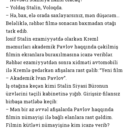
– Yoldaş Stalin, Voloqda.
– Hə, bax, elə orada saxlayarsınız, mən düşərəm…
Beləliklə, rəhbər filmə sonacan baxmadan otağı
tərk edib.
İosif Stalin ezamiyyətdə olarkən Kreml
məmurları akademik Pavlov haqqında çəkilmiş
filmin ekranlara buraxılmasına icazə veriblər.
Rəhbər ezamiyyətdən sonra xidməti avtomobili
ilə Kremlə gedərkən afişalara rast gəlib: “Yeni film
– Akademik İvan Pavlov”.
İş otağına keçən kimi Stalin Siyasi Büronun
üzvlərini təçili kabinetinə yığıb. Girişsiz-filansız
birbaşa mətləbə keçib:
– Mən bir az əvvəl afişalarda Pavlov haqqında
filmin nümayişi ilə bağlı elanlara rast gəldim.
Filmin kütləvi nümayişinə kim icazə verib?