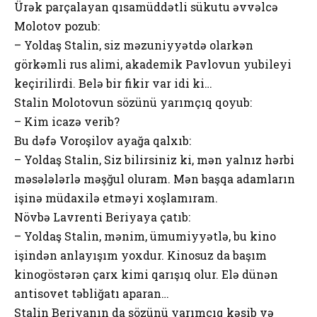
Ürək parçalayan qısamüddətli sükutu əvvəlcə
Molotov pozub:
– Yoldaş Stalin, siz məzuniyyətdə olarkən
görkəmli rus alimi, akademik Pavlovun yubileyi
keçirilirdi. Belə bir fikir var idi ki…
Stalin Molotovun sözünü yarımçıq qoyub:
– Kim icazə verib?
Bu dəfə Voroşilov ayağa qalxıb:
– Yoldaş Stalin, Siz bilirsiniz ki, mən yalnız hərbi
məsələlərlə məşğul oluram. Mən başqa adamların
işinə müdaxilə etməyi xoşlamıram.
Növbə Lavrenti Beriyaya çatıb:
– Yoldaş Stalin, mənim, ümumiyyətlə, bu kino
işindən anlayışım yoxdur. Kinosuz da başım
kinogöstərən çarx kimi qarışıq olur. Elə dünən
antisovet təbliğatı aparan…
Stalin Beriyanın da sözünü yarımçıq kəsib və