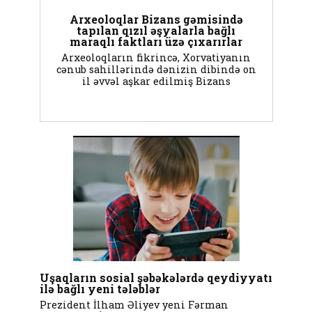
Arxeoloqlar Bizans gəmisində
tapılan qızıl əşyalarla bağlı
maraqlı faktları üzə çıxarırlar
Arxeoloqların fikrincə, Xorvatiyanın
cənub sahillərində dənizin dibində on
il əvvəl aşkar edilmiş Bizans
Uşaqların sosial şəbəkələrdə qeydiyyatı
ilə bağlı yeni tələblər
Prezident İlham Əliyev yeni Fərman