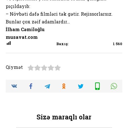
pıçıldayıb:
– Növbəti dəfə filmləri tək gətir. Rejissorlarsız.
Bunlar çox zəif adamlardır…
İlham Cəmiloğlu
musavat.com
Baxış:
1 560
Qiymət
Sizə maraqlı olar