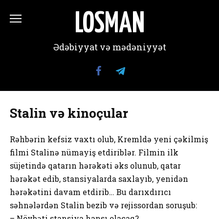
Перейти
к
LOSMAN
содержанию
Ədəbiyyat və mədəniyyət
Stalin və kinoçular
Rəhbərin kefsiz vaxtı olub, Kremldə yeni çəkilmiş
filmi Stalinə nümayiş etdiriblər. Filmin ilk
süjetində qatarın hərəkəti əks olunub, qatar
hərəkət edib, stansiyalarda saxlayıb, yenidən
hərəkətini davam etdirib… Bu darıxdırıcı
səhnələrdən Stalin bezib və rejissordan soruşub:
– Növbəti stansiya hansı olacaq?