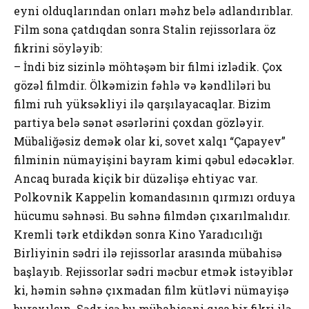
eyni olduqlarından onları məhz belə adlandırıblar.
Film sona çatdıqdan sonra Stalin rejissorlara öz
fikrini söyləyib:
– İndi biz sizinlə möhtəşəm bir filmi izlədik. Çox
gözəl filmdir. Ölkəmizin fəhlə və kəndliləri bu
filmi ruh yüksəkliyi ilə qarşılayacaqlar. Bizim
partiya belə sənət əsərlərini çoxdan gözləyir.
Mübaliğəsiz demək olar ki, sovet xalqı “Çapayev”
filminin nümayişini bayram kimi qəbul edəcəklər.
Ancaq burada kiçik bir düzəlişə ehtiyac var.
Polkovnik Kappelin komandasının qırmızı orduya
hücumu səhnəsi. Bu səhnə filmdən çıxarılmalıdır.
Kremli tərk etdikdən sonra Kino Yaradıcılığı
Birliyinin sədri ilə rejissorlar arasında mübahisə
başlayıb. Rejissorlar sədri məcbur etmək istəyiblər
ki, həmin səhnə çıxmadan film kütləvi nümayişə
buraxılsın. Sədr isə bu mübahisəni qısa bir fikri ilə