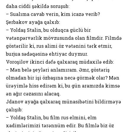
daha ciddi şəkildə soruşub:
– Sualıma cavab verin, kim icazə verib?
Şerbakov ayağa qalxıb:
– Yoldaş Stalin, bu olduqca güclü bir
vətənpərvərlik mövzusunda olan filmdir. Filmdə
göstərilir ki, rus alimi öz vətənini tərk etmir,
burjua sədəqəsinə ehtiyac duymur.
Voroşilov ikinci dəfə qalxaraq müdaxilə edib:
– Mən belə şeyləri anlamıram. Əmr, göstəriş
olmadan bir işi özbaşına necə görmək olar? Mən
ürəyimlə hiss edirəm ki, bu gün aramızda kimsə
ən ağır cəzasını alacaq.
Jdanov ayağa qalxaraq münasibətini bildirməyə
çalışıb:
– Yoldaş Stalin, bu film rus elmini, elm
xadimlərimizi tərənnüm edir. Bu filmlə biz öz