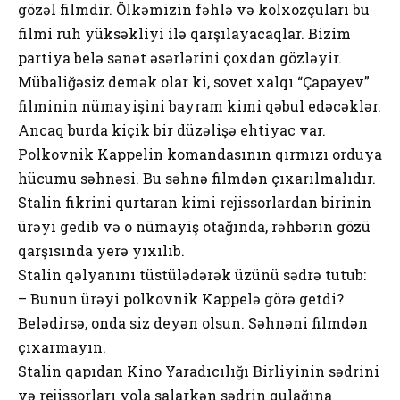
gözəl filmdir. Ölkəmizin fəhlə və kolxozçuları bu
filmi ruh yüksəkliyi ilə qarşılayacaqlar. Bizim
partiya belə sənət əsərlərini çoxdan gözləyir.
Mübaliğəsiz demək olar ki, sovet xalqı “Çapayev”
filminin nümayişini bayram kimi qəbul edəcəklər.
Ancaq burda kiçik bir düzəlişə ehtiyac var.
Polkovnik Kappelin komandasının qırmızı orduya
hücumu səhnəsi. Bu səhnə filmdən çıxarılmalıdır.
Stalin fikrini qurtaran kimi rejissorlardan birinin
ürəyi gedib və o nümayiş otağında, rəhbərin gözü
qarşısında yerə yıxılıb.
Stalin qəlyanını tüstülədərək üzünü sədrə tutub:
– Bunun ürəyi polkovnik Kappelə görə getdi?
Belədirsə, onda siz deyən olsun. Səhnəni filmdən
çıxarmayın.
Stalin qapıdan Kino Yaradıcılığı Birliyinin sədrini
və rejissorları yola salarkən sədrin qulağına