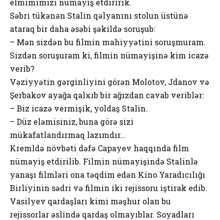
elmimimizi nümayiş etdiririk.
Səbri tükənən Stalin qəlyanını stolun üstünə
ataraq bir daha əsəbi şəkildə soruşub:
– Mən sizdən bu filmin mahiyyətini soruşmuram.
Sizdən soruşuram ki, filmin nümayişinə kim icazə
verib?
Vəziyyətin gərginliyini görən Molotov, Jdanov və
Şerbakov ayağa qalxıb bir ağızdan cavab veriblər:
– Biz icazə vermişik, yoldaş Stalin.
– Düz eləmisiniz, buna görə sizi
mükafatlandırmaq lazımdır…
Kremldə növbəti dəfə Capayev haqqında film
nümayiş etdirilib. Filmin nümayişində Stalinlə
yanaşı filmləri ona təqdim edən Kino Yaradıcılığı
Birliyinin sədri və filmin iki rejissoru iştirak edib.
Vasilyev qardaşları kimi məşhur olan bu
rejissorlar əslində qardaş olmayıblar. Soyadları