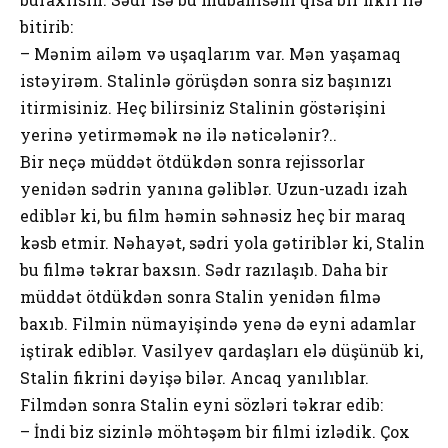
bitirib:
– Mənim ailəm və uşaqlarım var. Mən yaşamaq
istəyirəm. Stalinlə görüşdən sonra siz başınızı
itirmisiniz. Heç bilirsiniz Stalinin göstərişini
yerinə yetirməmək nə ilə nəticələnir?..
Bir neçə müddət ötdükdən sonra rejissorlar
yenidən sədrin yanına gəliblər. Uzun-uzadı izah
ediblər ki, bu film həmin səhnəsiz heç bir maraq
kəsb etmir. Nəhayət, sədri yola gətiriblər ki, Stalin
bu filmə təkrar baxsın. Sədr razılaşıb. Daha bir
müddət ötdükdən sonra Stalin yenidən filmə
baxıb. Filmin nümayişində yenə də eyni adamlar
iştirak ediblər. Vasilyev qardaşları elə düşünüb ki,
Stalin fikrini dəyişə bilər. Ancaq yanılıblar.
Filmdən sonra Stalin eyni sözləri təkrar edib:
– İndi biz sizinlə möhtəşəm bir filmi izlədik. Çox