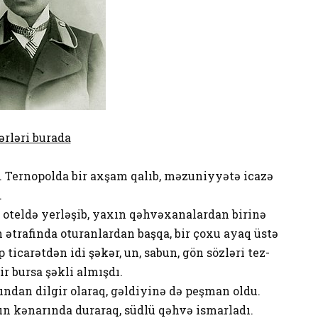
ərləri burada
. Ternopolda bir axşam qalıb, məzuniyyətə icazə
.
r oteldə yerləşib, yaxın qəhvəxanalardan birinə
n ətrafinda oturanlardan başqa, bir çoxu ayaq üstə
ticarətdən idi şəkər, un, sabun, gön sözləri tez-
r bursa şəkli almışdı.
dan dilgir olaraq, gəldiyinə də peşman oldu.
ın kənarında duraraq, südlü qəhvə ismarladı.