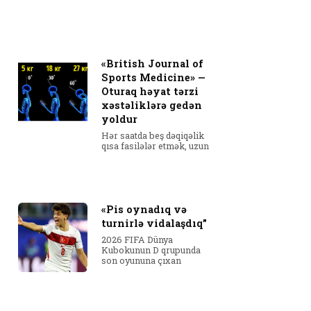
«British Journal of
Sports Medicine» —
Oturaq həyat tərzi
xəstəliklərə gedən
yoldur
Hər saatda beş dəqiqəlik
qısa fasilələr etmək, uzun
«Pis oynadıq və
turnirlə vidalaşdıq”
2026 FIFA Dünya
Kubokunun D qrupunda
son oyununa çıxan