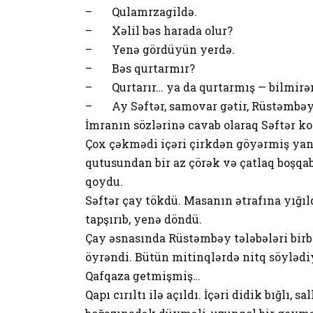
– Qulamrzagildə.
– Xəlil bəs harada olur?
– Yenə gördüyün yerdə.
– Bəs qurtarmır?
– Qurtarır… ya da qurtarmış — bilmirəm.
– Ay Səftər, samovar gətir, Rüstəmbəy
İmranın sözlərinə cavab olaraq Səftər kor
Çox çəkmədi içəri çirkdən göyərmiş yan
qutusundan bir az çörək və çatlaq boşqa
qoydu.
Səftər çay tökdü. Masanın ətrafına yığıl
tapşırıb, yenə döndü.
Çay əsnasında Rüstəmbəy tələbələri birb
öyrəndi. Bütün mitinqlərdə nitq söylədi
Qafqaza getmişmiş…
Qapı cırıltı ilə açıldı. İçəri didik bığlı, 