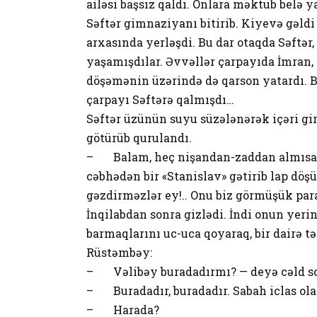
ailəsi başsız qaldı. Onlara məktub belə 
Səftər gimnaziyanı bitirib. Kiyevə gəld
arxasında yerləşdi. Bu dar otaqda Səftər
yaşamışdılar. Əvvəllər çarpayıda İmran,
döşəmənin üzərində də qarson yatardı. Bi
çarpayı Səftərə qalmışdı…
Səftər üzünün suyu süzələnərək içəri gir
götürüb qurulandı.
– Balam, heç nişandan-zaddan almısanm
cəbhədən bir «Stanislav» gətirib lap döş
gəzdirməzlər ey!.. Onu biz görmüşük par
İnqilabdan sonra gizlədi. İndi onun yerin
barmaqlarını uc-uca qoyaraq, bir dairə təş
Rüstəmbəy:
– Vəlibəy buradadırmı? — deyə cəld s
– Buradadır, buradadır. Sabah iclas ola
– Harada?