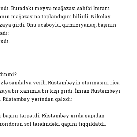
ndı. Buradakı meyvə mağazası sahibi İmranı
anın mağazasına toplandığını bilirdi. Nikolay
aya girdi. Onu ucaboylu, qırmızıyanaq, başının
adı:
xdı.
ldinmi?
lə sandalya verib, Rüstəmbəyin oturmasını rica
aya bir xanımla bir kişi girdi. İmran Rüstəmbəyi
ı. Rüstəmbəy yerindən qalxdı:
 başını tərpətdi. Rüstəmbəy xırda qapıdan
koridorun sol tərəfindəki qapını tıqqıldatdı.