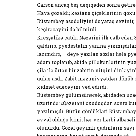
Qarson ancaq beş dəqiqədən sonra gətirə 
Hava gözəldi; kəstanə çiçəklərinin qoxu
Rüstəmbəy asudəliyini duyaraq sevinir,
keçirəcəyini də bilmirdi.
Kreşşalikə çatdı. Nəzərini ilk cəlb edən 
qaldırıb, pyedestalın yanına yıxmışdılar
lazımdır», — deyə yazılan sözlər hələ p
adam toplanıb, abidə pilləkənlərinin yu
şilə ilə örtən bir zabitin nitqini dinləy
qulaq asdı. Zabit məzuniyyətdən dönüb c
xidmət edəcəyini vəd edirdi.
Rüstəmbəy gülümsünərək, abidədən uzaq
üzərində: «Qəzetəni oxuduqdan sonra b
yazılmışdı. Bütün gördükləri Rüstəmbəy 
əvvəl olduğu kimi, hər yer hərbi əlbəsəli 
olunurdu. Gözəl geyimli qadınların sayı b
baxmayaraq, həyat coşub-daşmada idi.