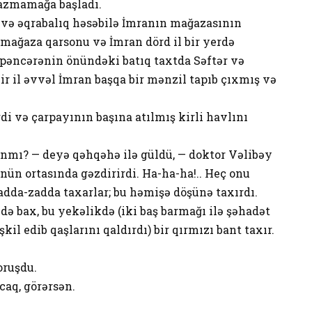
yazmamağa başladı.
i və əqrabalıq həsəbilə İmranın mağazasının
, mağaza qarsonu və İmran dörd il bir yerdə
 pəncərənin önündəki batıq taxtda Səftər və
r il əvvəl İmran başqa bir mənzil tapıb çıxmış və
di və çarpayının başına atılmış kirli havlını
ı? — deyə qəhqəhə ilə güldü, — doktor Vəlibəy
ünün ortasında gəzdirirdi. Ha-ha-ha!.. Heç onu
adda-zadda taxarlar; bu həmişə döşünə taxırdı.
də bax, bu yekəlikdə (iki baş barmağı ilə şəhadət
kil edib qaşlarını qaldırdı) bir qırmızı bant taxır.
oruşdu.
caq, görərsən.