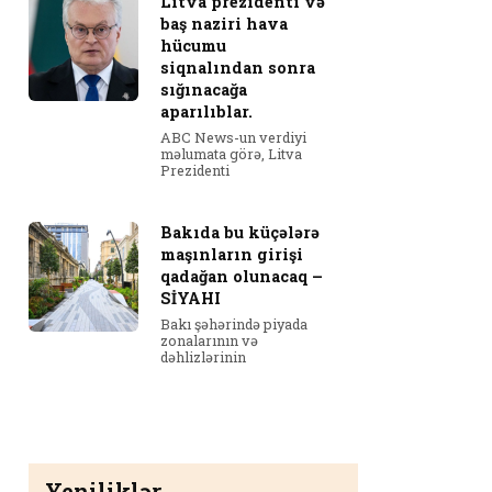
Litva prezidenti və
baş naziri hava
hücumu
siqnalından sonra
sığınacağa
aparılıblar.
ABC News-un verdiyi
məlumata görə, Litva
Prezidenti
Bakıda bu küçələrə
maşınların girişi
qadağan olunacaq –
SİYAHI
Bakı şəhərində piyada
zonalarının və
dəhlizlərinin
Yeniliklər