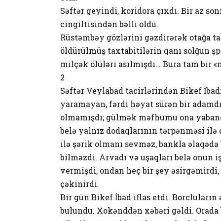
Səftər geyindi, koridora çıxdı. Bir az 
cingiltisindən bəlli oldu.
Rüstəmbəy gözlərini gəzdirərək otağa tam
öldürülmüş taxtabitilərin qanı solğun ş
milçək ölüləri asılmışdı… Bura tam bir 
2
Səftər Veylabad tacirlərindən Bikef İbadı
yaramayan, fərdi həyat sürən bir adamdı.
olmamışdı; gülmək məfhumu ona yabançı 
belə yalnız dodaqlarının tərpənməsi ilə 
ilə şərik olmanı sevməz, bankla əlaqəd
bilməzdi. Arvadı və uşaqları belə onun i
vermişdi, ondan heç bir şey əsirgəmirdi,
çəkinirdi.
Bir gün Bikef İbad iflas etdi. Borclular
bulundu. Xokənddən xəbəri gəldi. Orada 