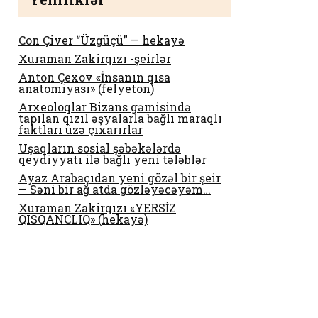
Con Çiver “Üzgüçü” — hekayə
Xuraman Zakirqızı -şeirlər
Anton Çexov «İnsanın qısa
anatomiyası» (felyeton)
Arxeoloqlar Bizans gəmisində
tapılan qızıl əşyalarla bağlı maraqlı
faktları üzə çıxarırlar
Uşaqların sosial şəbəkələrdə
qeydiyyatı ilə bağlı yeni tələblər
Ayaz Arabaçıdan yeni gözəl bir şeir
— Səni bir ağ atda gözləyəcəyəm…
Xuraman Zakirqızı «YERSİZ
QISQANCLIQ» (hekayə)