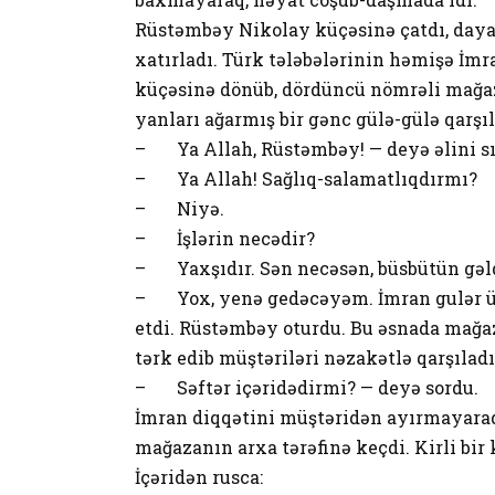
Rüstəmbəy Nikolay küçəsinə çatdı, daya
xatırladı. Türk tələbələrinin həmişə İmr
küçəsinə dönüb, dördüncü nömrəli mağaz
yanları ağarmış bir gənc gülə-gülə qarşıl
– Ya Allah, Rüstəmbəy! — deyə əlini sı
– Ya Allah! Sağlıq-salamatlıqdırmı?
– Niyə.
– İşlərin necədir?
– Yaxşıdır. Sən necəsən, büsbütün gə
– Yox, yenə gedəcəyəm. İmran gulər üz
etdi. Rüstəmbəy oturdu. Bu əsnada mağaz
tərk edib müştəriləri nəzakətlə qarşılad
– Səftər içəridədirmi? — deyə sordu.
İmran diqqətini müştəridən ayırmayaraq
mağazanın arxa tərəfinə keçdi. Kirli bir 
İçəridən rusca: