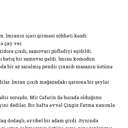
 İmranın içəri girməsi söhbəti kəsdi:
ə çay ver.
idora çıxdı, samovarı püflədiyi eşidildi.
ı batıq bir samovar gəldi. İmran komodun
bda bir az saralmış pendir çıxarıb masanın üstünə
dılar. İmran çıxıb mağazadakı qarsona bir şeylər
əbir soruşdu. Mir Cəfərin də burada olduğunu
yini dedilər. Bir həftə əvvəl Çingiz Fatma xanımla
sallaq dodaqlı, əyribel bir adam girdi. Əynində