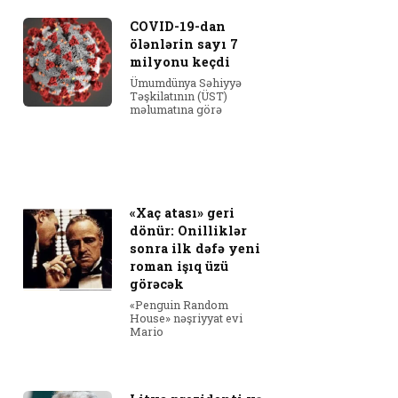
COVID-19-dan
ölənlərin sayı 7
milyonu keçdi
Ümumdünya Səhiyyə
Təşkilatının (ÜST)
məlumatına görə
«Xaç atası» geri
dönür: Onilliklər
sonra ilk dəfə yeni
roman işıq üzü
görəcək
«Penguin Random
House» nəşriyyat evi
Mario