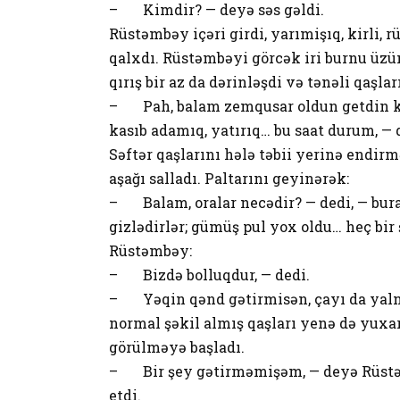
– Kimdir? — deyə səs gəldi.
Rüstəmbəy içəri girdi, yarımişıq, kirli, 
qalxdı. Rüstəmbəyi görcək iri burnu üzü
qırış bir az da dərinləşdi və tənəli qaşla
– Pah, balam zemqusar oldun getdin ki!.
kasıb adamıq, yatırıq… bu saat durum, — 
Səftər qaşlarını hələ təbii yerinə endir
aşağı salladı. Paltarını geyinərək:
– Balam, oralar necədir? — dedi, — bura
gizlədirlər; gümüş pul yox oldu… heç bir 
Rüstəmbəy:
– Bizdə bolluqdur, — dedi.
– Yəqin qənd gətirmisən, çayı da yalnız
normal şəkil almış qaşları yenə də yuxa
görülməyə başladı.
– Bir şey gətirməmişəm, — deyə Rüstə
etdi.