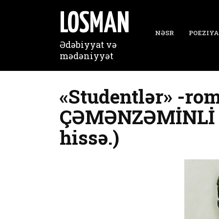
Перейти
к
LOSMAN
содержанию
NƏSR
POEZIYA
Ədəbiyyat və
mədəniyyət
«Studentlər» -rom
ÇƏMƏNZƏMİNLİ (2-
hissə.)