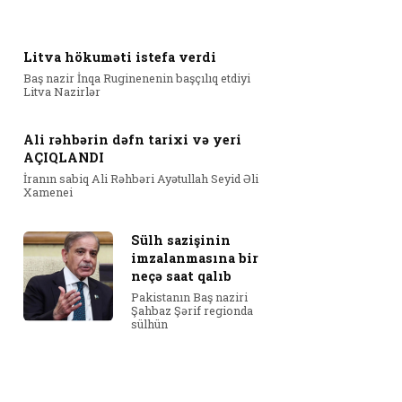
Litva hökuməti istefa verdi
Baş nazir İnqa Ruginenenin başçılıq etdiyi
Litva Nazirlər
Ali rəhbərin dəfn tarixi və yeri
AÇIQLANDI
İranın sabiq Ali Rəhbəri Ayətullah Seyid Əli
Xamenei
Sülh sazişinin
imzalanmasına bir
neçə saat qalıb
Pakistanın Baş naziri
Şahbaz Şərif regionda
sülhün