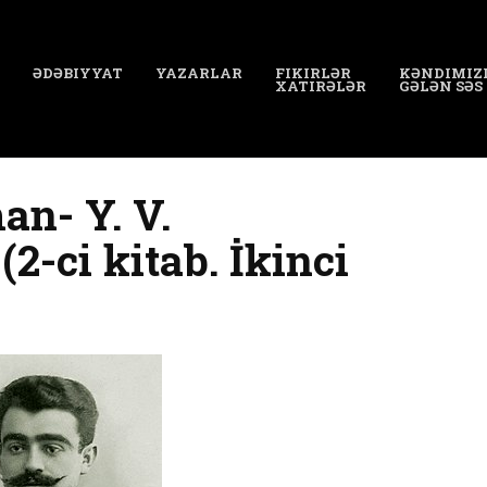
ƏDƏBIYYAT
YAZARLAR
FIKIRLƏR
KƏNDIMIZ
XATIRƏLƏR
GƏLƏN SƏS
an- Y. V.
ci kitab. İkinci