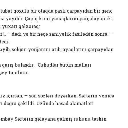
rütubət qoxulu bir otaqda paslı çarpayıdan bir gənc
nə yayıldı. Çapıq kimi yanaqlarını parçalayan iki
rı yuxarı qalxaraq:
. — dedi və bir neçə saniyəlik fasilədən sonra: —
dedi.
məyib, solğun yorğanını atıb, ayaqlarını çarpayıdan
 qarış-bulaşdır… Cuhudlar bütün malları
şey tapılmır.
 içirsən, — son sözləri deyərkən, Səftərin yenicə
rı doğru çəkildi. Üzündə həsəd əlamətləri
mbəy Səftərin qələyana gəlmiş ruhunu təskin