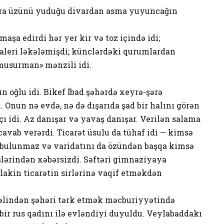
sonra üzünü yuduğu divardan asma yuyuncağın
aşa edirdi hər yer kir və toz içində idi;
paleri ləkələmişdi; künclərdəki qurumlardan
«musurman» mənzili idi.
n oğlu idi. Bikef İbad şəhərdə xeyrə-şərə
 Onun nə evdə, nə də dışarıda şad bir halını görən
idi. Az danışar və yavaş danışar. Verilən salama
cavab verərdi. Ticarət üsulu da tühaf idi — kimsə
ə bulunmaz və varidatını da özündən başqa kimsə
şlərindən xəbərsizdi. Səftəri gimnaziyaya
 lakin ticarətin sirlərinə vaqif etməkdən
ın əlindən şəhəri tərk etmək məcburiyyətində
bir rus qadını ilə evləndiyi duyuldu. Veylabaddakı