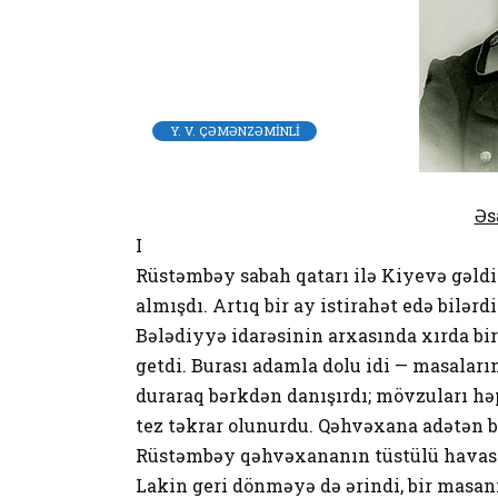
Y. V. ÇƏMƏNZƏMİNLİ
Əs
I
Rüstəmbəy sabah qatarı ilə Kiyevə gəldi
almışdı. Artıq bir ay istirahət edə bilərdi
Bələdiyyə idarəsinin arxasında xırda bi
getdi. Burası adamla dolu idi — masaları
duraraq bərkdən danışırdı; mövzuları həp 
tez təkrar olunurdu. Qəhvəxana adətən bi
Rüstəmbəy qəhvəxananın tüstülü havasın
Lakin geri dönməyə də ərindi, bir masan