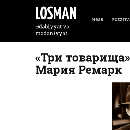
Перейти
к
LOSMAN
содержанию
NƏSR
POEZIYA
Ədəbiyyat və
mədəniyyət
«Три товарища»
Мария Ремарк