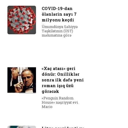
COVID-19-dan
ölənlərin sayı 7
milyonu keçdi
Ümumdünya Səhiyyə
Təşkilatının (ÜST)
məlumatına görə
«Xaç atası» geri
dönür: Onilliklər
sonra ilk dəfə yeni
roman işıq üzü
görəcək
«Penguin Random
House» nəşriyyat evi
Mario