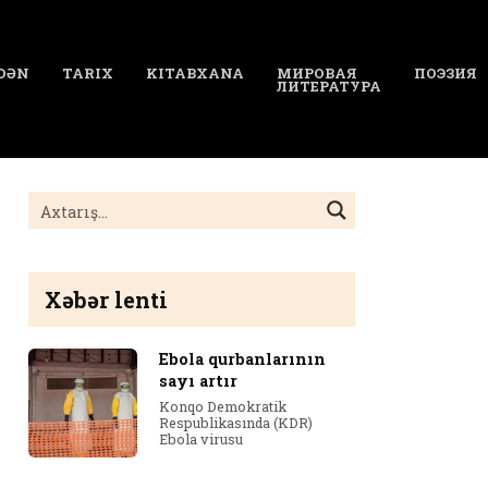
DƏN
TARIX
KITABXANA
МИРОВАЯ
ПОЭЗИЯ
ЛИТЕРАТУРА
Xəbər lenti
Ebola qurbanlarının
sayı artır
Konqo Demokratik
Respublikasında (KDR)
Ebola virusu