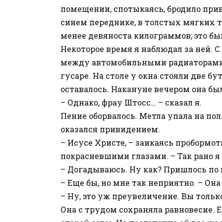
помещении, спотыкаясь, бродило прив
синем переднике, в толстых мягких т
менее девяноста килограммов; это б
Некоторое время я наблюдал за ней. С
между автомобильными радиаторами 
гусаре. На столе у окна стояли две б
оставалось. Накануне вечером она был
– Однако, фрау Штосс… – сказал я.
Пение оборвалось. Метла упала на по
оказался привидением.
– Исусе Христе, – заикаясь пробормо
покрасневшими глазами. – Так рано я 
– Догадываюсь. Ну как? Пришлось по
– Еще бы, но мне так неприятно. – Она
– Ну, это уж преувеличение. Вы толь
Она с трудом сохраняла равновесие. Е