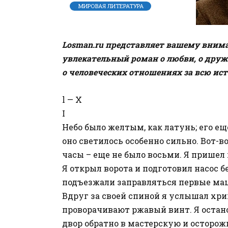
МИРОВАЯ ЛИТЕРАТУРА
Losman.ru представляет вашему вним
увлекательный роман о любви, о дру
о человеческих отношениях за всю ист
l — X
I
Небо было желтым, как латунь; его е
оно светилось особенно сильно. Вот-в
часы – еще не было восьми. Я пришел
Я открыл ворота и подготовил насос б
подъезжали заправляться первые ма
Вдруг за своей спиной я услышал хрип
проворачивают ржавый винт. Я остан
двор обратно в мастерскую и осторо