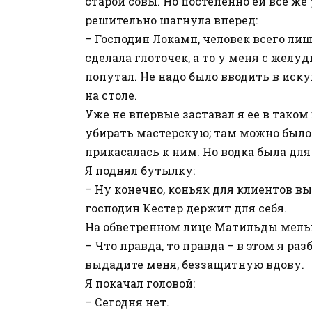
старой совы. Но постепенно ей все же
решительно шагнула вперед:
– Господин Локамп, человек всего лиш
сделала глоточек, а то у меня с желудк
попутал. Не надо было вводить в ис
на столе.
Уже не впервые заставал я ее в таком
убирать мастерскую; там можно было 
прикасалась к ним. Но водка была для
Я поднял бутылку:
– Ну конечно, коньяк для клиентов вы
господин Кестер держит для себя.
На обветренном лице Матильды мель
– Что правда, то правда – в этом я ра
выдадите меня, беззащитную вдову.
Я покачал головой:
– Сегодня нет.