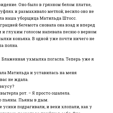
идение. Оно было в грязном белом платке,
уфлях и размахивало метлой; весило оно не
ыла наша уборщица Матильда Штосс.
 грацией бегемота сновала она взад и вперед
и глухим голосом напевала песню о верном
утылки коньяка. В одной уже почти ничего не
а полна.
л. Блаженная ухмылка погасла. Теперь уже я
тала Матильда и уставилась на меня
вас не ждала.
 вкусу?
 вытерла рот. – Я просто ошалела.
ко пьяны. Пьяны в дым.
е усики подрагивали, и веки хлопали, как у