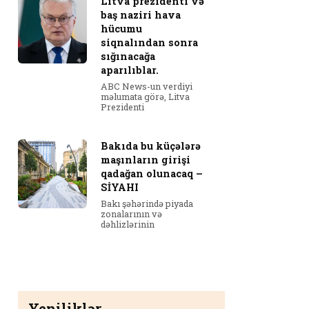
Litva prezidenti və
baş naziri hava
hücumu
siqnalından sonra
sığınacağa
aparılıblar.
ABC News-un verdiyi
məlumata görə, Litva
Prezidenti
Bakıda bu küçələrə
maşınların girişi
qadağan olunacaq –
SİYAHI
Bakı şəhərində piyada
zonalarının və
dəhlizlərinin
Yeniliklər