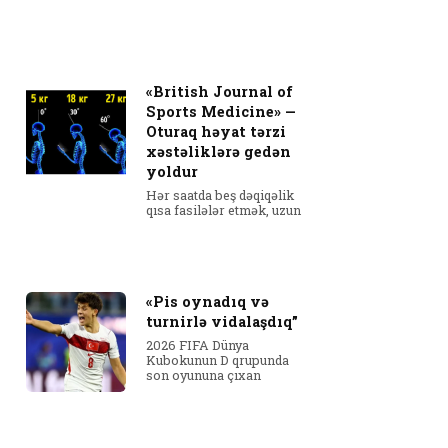
«British Journal of
Sports Medicine» —
Oturaq həyat tərzi
xəstəliklərə gedən
yoldur
Hər saatda beş dəqiqəlik
qısa fasilələr etmək, uzun
«Pis oynadıq və
turnirlə vidalaşdıq”
2026 FIFA Dünya
Kubokunun D qrupunda
son oyununa çıxan