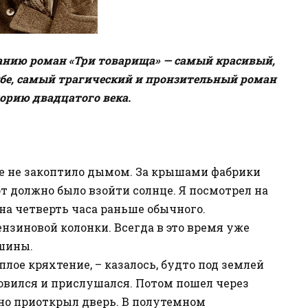
анию роман «Три товарища» — cамый красивый,
жбе, самый трагический и пронзительный роман
орию двадцатого века.
ще не закоптило дымом. За крышами фабрики
от должно было взойти солнце. Я посмотрел на
 на четверть часа раньше обычного.
ензиновой колонки. Всегда в это время уже
шины.
лое кряхтение, – казалось, будто под землей
овился и прислушался. Потом пошел через
жно приоткрыл дверь. В полутемном