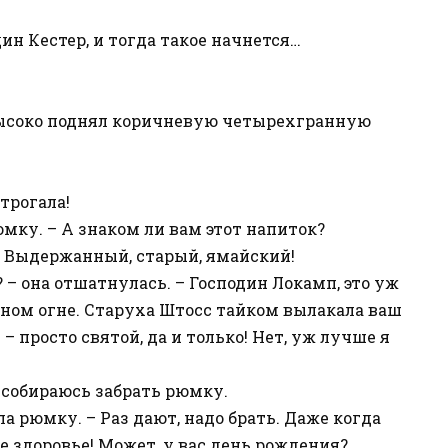
дин Кестер, и тогда такое начнется…
высоко поднял коричневую четырехгранную
 трогала!
юмку. – А знаком ли вам этот напиток?
м! Выдержанный, старый, ямайский!
? – она отшатнулась. – Господин Локамп, это уж
ном огне. Старуха Штосс тайком вылакала ваш
 – просто святой, да и только! Нет, уж лучше я
то собираюсь забрать рюмку.
ла рюмку. – Раз дают, надо брать. Даже когда
е здоровье! Может, у вас день рождения?