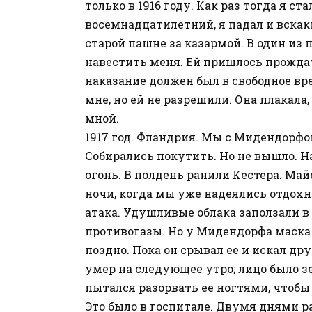
только в 1916 году. Как раз тогда я с
восемнадцатилетний, я падал и вскак
старой пашне за казармой. В один из
навестить меня. Ей пришлось прождат
наказание должен был в свободное в
мне, но ей не разрешили. Она плакала, 
мной.
1917 год. Фландрия. Мы с Мидендорфо
Собирались покутить. Но не вышло. 
огонь. В полдень ранили Кестера. Май
ночи, когда мы уже надеялись отдохн
атака. Удушливые облака заползали в
противогазы. Но у Мидендорфа маска 
поздно. Пока он срывал ее и искал дру
умер на следующее утро; лицо было з
пытался разорвать ее ногтями, чтобы
Это было в госпитале. Двумя днями 