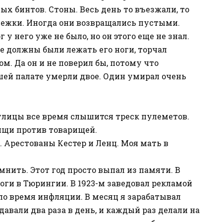
х бинтов. Стоны. Весь день то въезжали, то
ежки. Иногда они возвращались пустыми.
у него уже не было, но он этого еще не знал.
де должны были лежать его ноги, торчал
м. Да он и не поверил бы, потому что
ашей палате умерли двое. Один умирал очень
С улицы все время слышится треск пулеметов.
ищи против товарищей.
. Арестованы Кестер и Ленц. Моя мать в
мнить. Этот год просто выпал из памяти. В
роги в Тюрингии. В 1923-м заведовал рекламой
ло время инфляции. В месяц я зарабатывал
авали два раза в день, и каждый раз делали на