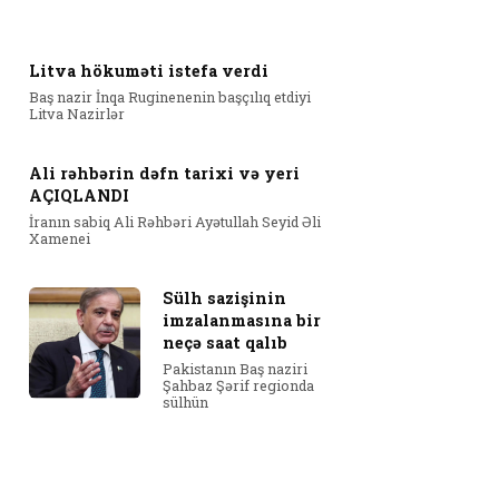
Litva hökuməti istefa verdi
Baş nazir İnqa Ruginenenin başçılıq etdiyi
Litva Nazirlər
Ali rəhbərin dəfn tarixi və yeri
AÇIQLANDI
İranın sabiq Ali Rəhbəri Ayətullah Seyid Əli
Xamenei
Sülh sazişinin
imzalanmasına bir
neçə saat qalıb
Pakistanın Baş naziri
Şahbaz Şərif regionda
sülhün