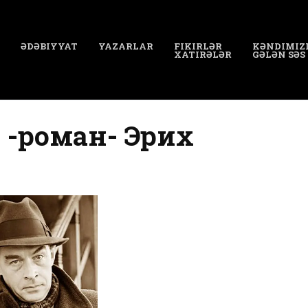
ƏDƏBIYYAT
YAZARLAR
FIKIRLƏR
KƏNDIMIZ
XATIRƏLƏR
GƏLƏN SƏS
 -роман- Эрих