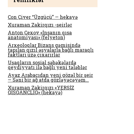
Con Çiver “Üzgüçü” — hekayə
Xuraman Zakirqızı -şeirlər
Anton Çexov «İnsanın qısa
anatomiyası» (felyeton)
Arxeoloqlar Bizans gəmisində
tapılan qızıl əşyalarla bağlı maraqlı
faktları üzə çıxarırlar
Uşaqların sosial şəbəkələrdə
qeydiyyatı ilə bağlı yeni tələblər
Ayaz Arabaçıdan yeni gözəl bir şeir
— Səni bir ağ atda gözləyəcəyəm…
Xuraman Zakirqızı «YERSİZ
QISQANCLIQ» (hekayə)