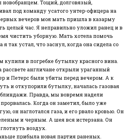
тал новобранцем. Тощий, долговязый,
ивал под команду усатого унтер-офицера на
 первых вечеров моя мать пришла в казарму
ь целый час. Я неправильно уложил ранец и в
ремя чистить уборную. Мать хотела помочь
а я так устал, что заснул, когда она сидела со
м купили в погребке бутылку красного вина.
На рассвете англичане открыли ураганный
ер и Петерс были убиты перед вечером. А к
уть и откупорили бутылку, началась газовая
 блиндажи. Правда, мы вовремя надели
прорвалась. Когда он заметил, было уже
гую, он наглотался газа, и его рвало кровью. Он
еленым и черным. А шея вся истерзана. Он
 глотнуть воздух.
раньше прибыла новая партия раненых.