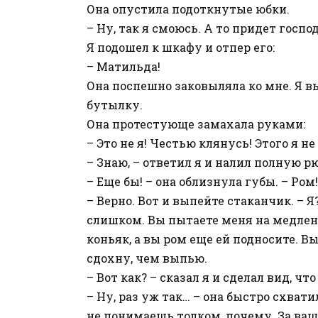
Она опустила подоткнутые юбки.
– Ну, так я смоюсь. А то придет госпо
Я подошел к шкафу и отпер его:
– Матильда!
Она поспешно заковыляла ко мне. Я 
бутылку.
Она протестующе замахала руками:
– Это не я! Честью клянусь! Этого я не
– Знаю, – ответил я и налил полную р
– Еще бы! – она облизнула губы. – Ро
– Верно. Вот и выпейте стаканчик. – Я
слишком. Вы пытаете меня на медлен
коньяк, а вы ром еще ей подносите. Вы
сдохну, чем выпью.
– Вот как? – сказал я и сделал вид, ч
– Ну, раз уж так… – она быстро схвати
не понимаешь толком, почему. За ваш