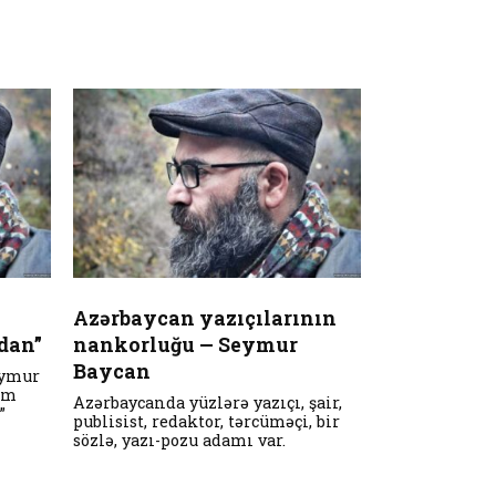
Azərbaycan yazıçılarının
dan”
nankorluğu — Seymur
Baycan
eymur
im
Azərbaycanda yüzlərə yazıçı, şair,
”
publisist, redaktor, tərcüməçi, bir
sözlə, yazı-pozu adamı var.