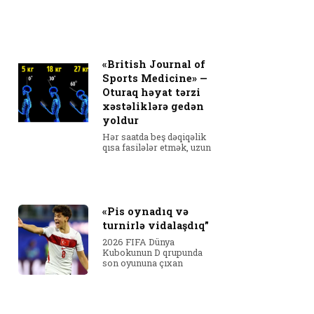
«British Journal of
Sports Medicine» —
Oturaq həyat tərzi
xəstəliklərə gedən
yoldur
Hər saatda beş dəqiqəlik
qısa fasilələr etmək, uzun
«Pis oynadıq və
turnirlə vidalaşdıq”
2026 FIFA Dünya
Kubokunun D qrupunda
son oyununa çıxan