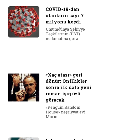
COVID-19-dan
ölənlərin sayı 7
milyonu keçdi
Ümumdünya Səhiyyə
Təşkilatının (ÜST)
məlumatına görə
«Xaç atası» geri
dönür: Onilliklər
sonra ilk dəfə yeni
roman işıq üzü
görəcək
«Penguin Random
House» nəşriyyat evi
Mario