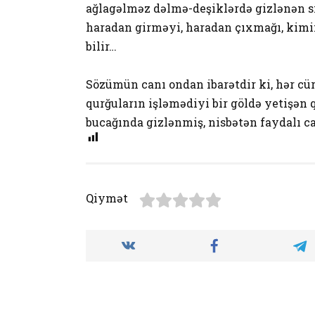
ağlagəlməz dəlmə-deşiklərdə gizlənən si
haradan girməyi, haradan çıxmağı, kimin
bilir…
Sözümün canı ondan ibarətdir ki, hər cür 
qurğuların işləmədiyi bir göldə yetişən 
bucağında gizlənmiş, nisbətən faydalı ca
Qiymət