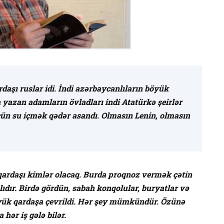
daşı ruslar idi. İndi azərbaycanlıların böyük
a yazan adamların övladları indi Atatürkə şeirlər
çün su içmək qədər asandı. Olmasın Lenin, olmasın
 qardaşı kimlər olacaq. Burda proqnoz vermək çətin
lıdır. Birdə gördün, sabah konqolular, buryatlar və
yük qardaşa çevrildi. Hər şey mümkündür. Özünə
ər iş gələ bilər.