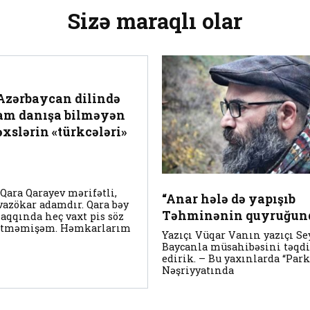
Sizə maraqlı olar
Azərbaycan dilində
am danışa bilməyən
əxslərin «türkcələri»
Qara Qarayev mərifətli,
“Anar hələ də yapışıb
vazökar adamdır. Qara bəy
Təhminənin quyruğun
aqqında heç vaxt pis söz
itməmişəm. Həmkarlarım
Yazıçı Vüqar Vanın yazıçı S
Baycanla müsahibəsini təqd
edirik. – Bu yaxınlarda “Park
Nəşriyyatında