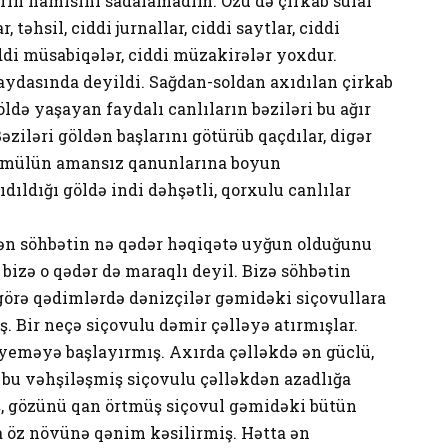
ların hamısını sadalamadım. Özü də çirkab sular
 təhsil, ciddi jurnallar, ciddi saytlar, ciddi
ciddi müsabiqələr, ciddi müzakirələr yoxdur.
aydasında deyildi. Sağdan-soldan axıdılan çirkab
də yaşayan faydalı canlıların bəziləri bu ağır
ziləri göldən başlarını götürüb qaçdılar, digər
əkamülün amansız qanunlarına boyun
dıldığı göldə indi dəhşətli, qorxulu canlılar
dən söhbətin nə qədər həqiqətə uyğun olduğunu
 bizə o qədər də maraqlı deyil. Bizə söhbətin
 görə qədimlərdə dənizçilər gəmidəki siçovullara
ş. Bir neçə siçovulu dəmir çəlləyə atırmışlar.
n yeməyə başlayırmış. Axırda çəlləkdə ən güclü,
r bu vəhşiləşmiş siçovulu çəlləkdən azadlığa
ş, gözünü qan örtmüş siçovul gəmidəki bütün
a öz növünə qənim kəsilirmiş. Hətta ən