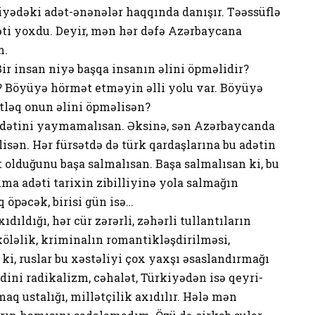
yədəki adət-ənənələr haqqında danışır. Təəssüflə
əti yoxdu. Deyir, mən hər dəfə Azərbaycana
m.
ir insan niyə başqa insanın əlini öpməlidir?
? Böyüyə hörmət etməyin əlli yolu var. Böyüyə
ləq onun əlini öpməlisən?
adətini yaymamalısan. Əksinə, sən Azərbaycanda
ən. Hər fürsətdə də türk qardaşlarına bu adətin
t olduğunu başa salmalısan. Başa salmalısan ki, bu
ma adəti tarixin zibilliyinə yola salmağın
 öpəcək, birisi gün isə…
dıldığı, hər cür zərərli, zəhərli tullantıların
 köləlik, kriminalın romantikləşdirilməsi,
 ki, ruslar bu xəstəliyi çox yaxşı əsaslandırmağı
 dini radikalizm, cəhalət, Türkiyədən isə qeyri-
aq ustalığı, millətçilik axıdılır. Hələ mən