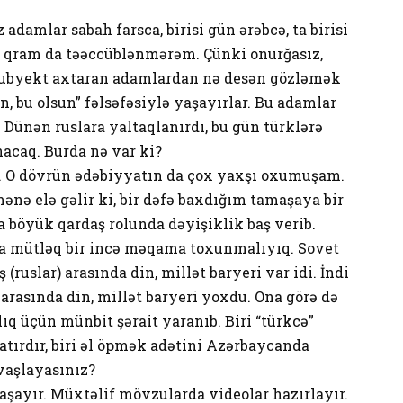
damlar sabah farsca, birisi gün ərəbcə, ta birisi
r qram da təəccüblənmərəm. Çünki onurğasız,
 subyekt axtaran adamlardan nə desən gözləmək
n, bu olsun” fəlsəfəsiylə yaşayırlar. Bu adamlar
 Dünən ruslara yaltaqlanırdı, bu gün türklərə
nacaq. Burda nə var ki?
 O dövrün ədəbiyyatın da çox yaxşı oxumuşam.
nə elə gəlir ki, bir dəfə baxdığım tamaşaya bir
 böyük qardaş rolunda dəyişiklik baş verib.
rda mütləq bir incə məqama toxunmalıyıq. Sovet
ruslar) arasında din, millət baryeri var idi. İndi
 arasında din, millət baryeri yoxdu. Ona görə də
ıq üçün münbit şərait yaranıb. Biri “türkcə”
 yatırdır, biri əl öpmək adətini Azərbaycanda
avaşlayasınız?
aşayır. Müxtəlif mövzularda videolar hazırlayır.