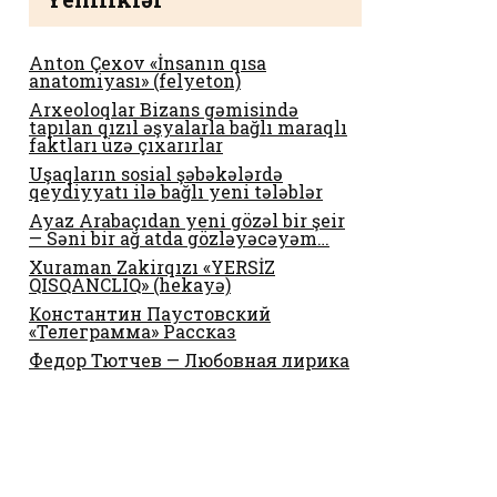
Anton Çexov «İnsanın qısa
anatomiyası» (felyeton)
Arxeoloqlar Bizans gəmisində
tapılan qızıl əşyalarla bağlı maraqlı
faktları üzə çıxarırlar
Uşaqların sosial şəbəkələrdə
qeydiyyatı ilə bağlı yeni tələblər
Ayaz Arabaçıdan yeni gözəl bir şeir
— Səni bir ağ atda gözləyəcəyəm…
Xuraman Zakirqızı «YERSİZ
QISQANCLIQ» (hekayə)
Константин Паустовский
«Телеграмма» Рассказ
Федор Тютчев — Любовная лирика