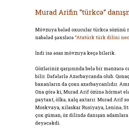
Murad Arifin “türkcə” danış
Mövzuya bələd oxucular türkcə sözünü n
nabələd şəxslərə
“Atatürk türk dilini ne
İndi isə əsas mövzuya keçə bilərik.
Gözləriniz qarşısında belə bir mənzərə c
bilir. Dəfələrlə Azərbaycanda olub. Qonaq
baxanların da çoxu azərbaycanlıdır. Amm
Ona görə ki, Murad Arif özünə hörmət e
paytaxt, ölkə, xalq axtarır. Murad Arif 
Moskvaya, xilaskar Rusiyaya, Leninə, St
çox güman, öz dilində danışan adamlara 
deyəcəkdi.