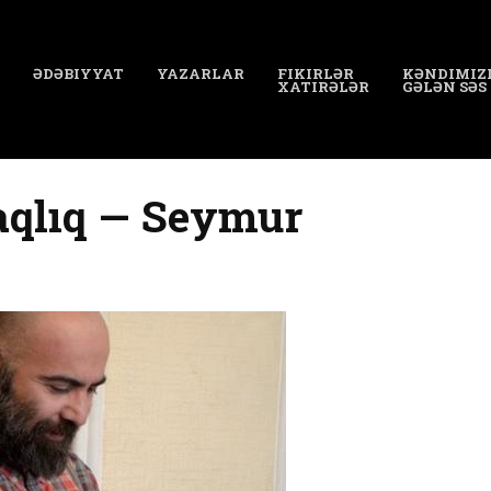
ƏDƏBIYYAT
YAZARLAR
FIKIRLƏR
KƏNDIMIZ
XATIRƏLƏR
GƏLƏN SƏS
aqlıq — Seymur