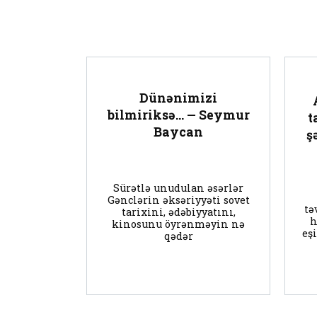
Dünənimizi
bilmiriksə… — Seymur
t
Baycan
ş
Sürətlə unudulan əsərlər
Gənclərin əksəriyyəti sovet
tə
tarixini, ədəbiyyatını,
h
kinosunu öyrənməyin nə
eş
qədər