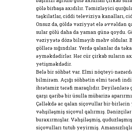
başınızı ağrıdıb gölə axıdılan çirkab su
gölə birbaşa axıdılır. Təmizləyici qurğular,
təşkilatlar, ciddi televiziya kanalları, 
Onsuz da, göldə vəziyyət elə əvvəldən q
sular gölü daha da yaman günə qoydu. Göl
vəziyyətə dözə bilməyib məhv oldular. Bə
göllərə sığındılar. Yerdə qalanlar da t
əyməkdədirlər. Hər cür çirkab suların axı
yetişməkdədir.
Belə bir söhbət var. Elmi nöqteyi-nəzər
bilmirəm. Açığı söhbətin elmi tərəfi indi
ibrətamiz tərəfi maraqlıdır. Deyilənlərə
qarşı qəribə bir üsulla mübarizə aparırmı
Çəlləkdə ac qalan siçovullar bir-birləri
vəhşiləşmiş siçovul qalırmış. Dənizçilə
buraxırmışlar. Vəhşiləşmiş, quduzlaşmı
siçovulları tutub yeyirmiş. Amansızlıql