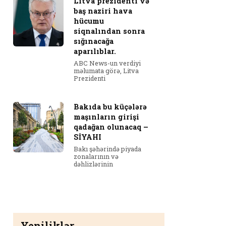
Litva prezidenti və
baş naziri hava
hücumu
siqnalından sonra
sığınacağa
aparılıblar.
ABC News-un verdiyi
məlumata görə, Litva
Prezidenti
Bakıda bu küçələrə
maşınların girişi
qadağan olunacaq –
SİYAHI
Bakı şəhərində piyada
zonalarının və
dəhlizlərinin
Yeniliklər