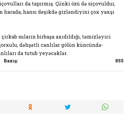
çovulları da tapırmış. Çünki özü də siçovuldur,
 harada, hansı deşikdə gizləndiyini çox yaxşı
çirkab suların birbaşa axıdıldığı, təmizləyici
qorxulu, dəhşətli canlılar gölün küncündə-
nlıları da tutub yeyəcəklər.
Baxış:
855