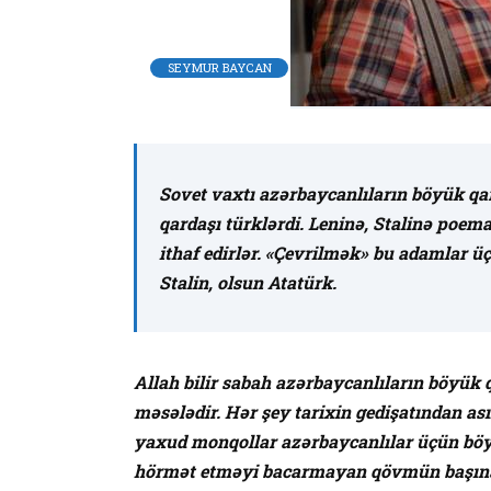
SEYMUR BAYCAN
Sovet vaxtı azərbaycanlıların böyük qar
qardaşı türklərdi. Leninə, Stalinə poem
ithaf edirlər. «Çevrilmək» bu adamlar ü
Stalin, olsun Atatürk.
Allah bilir sabah azərbaycanlıların böyük
məsələdir. Hər şey tarixin gedişatından ası
yaxud monqollar azərbaycanlılar üçün bö
hörmət etməyi bacarmayan qövmün başına h