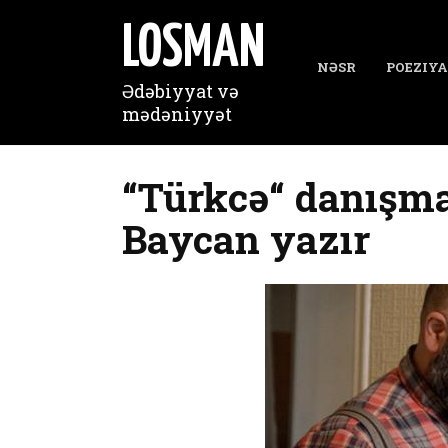
Перейти
к
LOSMAN
содержанию
NƏSR
POEZIYA
Ədəbiyyat və
mədəniyyət
“Türkcə“ danışm
Baycan yazır