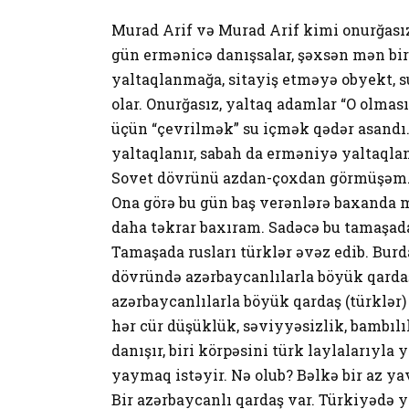
Murad Arif və Murad Arif kimi onurğasız a
gün ermənicə danışsalar, şəxsən mən bi
yaltaqlanmağa, sitayiş etməyə obyekt,
olar. Onurğasız, yaltaq adamlar “O olması
üçün “çevrilmək” su içmək qədər asandı.
yaltaqlanır, sabah da erməniyə yaltaqla
Sovet dövrünü azdan-çoxdan görmüşəm.
Ona görə bu gün baş verənlərə baxanda mə
daha təkrar baxıram. Sadəcə bu tamaşada
Tamaşada rusları türklər əvəz edib. Bu
dövründə azərbaycanlılarla böyük qardaş (
azərbaycanlılarla böyük qardaş (türklər)
hər cür düşüklük, səviyyəsizlik, bambılıl
danışır, biri körpəsini türk laylalarıyla
yaymaq istəyir. Nə olub? Bəlkə bir az y
Bir azərbaycanlı qardaş var. Türkiyədə y