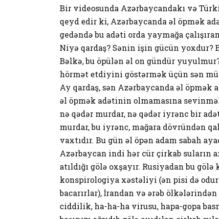
Bir videosunda Azərbaycandakı və Türki
qeyd edir ki, Azərbaycanda əl öpmək ad
gedəndə bu adəti orda yaymağa çalışıra
Niyə qardaş? Sənin işin gücün yoxdur? B
Bəlkə, bu öpülən əl on gündür yuyulmur
hörmət etdiyini göstərmək üçün sən müt
Ay qardaş, sən Azərbaycanda əl öpmək 
əl öpmək adətinin olmamasına sevinməlis
nə qədər murdar, nə qədər iyrənc bir adə
murdar, bu iyrənc, mağara dövründən qal
vaxtıdır. Bu gün əl öpən adam sabah ayaq
Azərbaycan indi hər cür çirkab suların axı
atıldığı gölə oxşayır. Rusiyadan bu gölə
konspirologiya xəstəliyi (ən pisi də odur
bacarırlar), İrandan və ərəb ölkələrindən
ciddilik, ha-ha-ha virusu, hapa-gopa basm