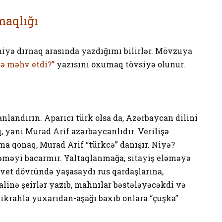
maqlığı
iyə dırnaq arasında yazdığımı bilirlər. Mövzuya
cə məhv etdi?”
yazısını oxumaq tövsiyə olunur.
anlandırın. Aparıcı türk olsa da, Azərbaycan dilini
, yəni Murad Arif azərbaycanlıdır. Verilişə
a qonaq, Murad Arif “türkcə” danışır. Niyə?
ləməyi bacarmır. Yaltaqlanmağa, sitayiş eləməyə
sovet dövründə yaşasaydı rus qardaşlarına,
alinə şeirlər yazıb, mahnılar bəstələyəcəkdi və
ikrahla yuxarıdan-aşağı baxıb onlara “çuşka”