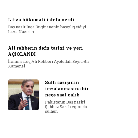
Litva hökuməti istefa verdi
Baş nazir İnqa Ruginenenin başçılıq etdiyi
Litva Nazirlər
Ali rəhbərin dəfn tarixi və yeri
AÇIQLANDI
İranın sabiq Ali Rəhbəri Ayətullah Seyid Əli
Xamenei
Sülh sazişinin
imzalanmasına bir
neçə saat qalıb
Pakistanın Baş naziri
Şahbaz Şərif regionda
sülhün