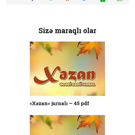
Sizə maraqlı olar
«Xəzan» jurnalı — 45 pdf