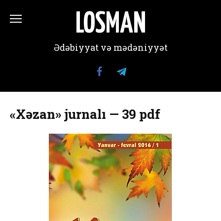
Перейти
к
LOSMAN
содержанию
Ədəbiyyat və mədəniyyət
«Xəzan» jurnalı — 39 pdf