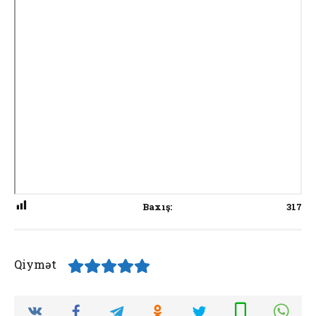
Baxış:
317
Qiymət