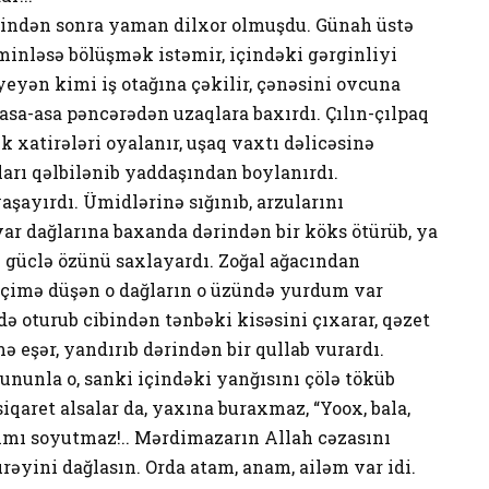
ətindən sonra yaman dilxor olmuşdu. Günah üstə
minləsə bölüşmək istəmir, içindəki gərginliyi
yeyən kimi iş otağına çəkilir, çənəsini ovcuna
asa-asa pəncərədən uzaqlara baxırdı. Çılın-çılpaq
k xatirələri oyalanır, uşaq vaxtı dəlicəsinə
arı qəlbilənib yaddaşından boylanırdı.
aşayırdı. Ümidlərinə sığınıb, arzularını
r dağlarına baxanda dərindən bir köks ötürüb, ya
n güclə özünü saxlayardı. Zoğal ağacından
 içimə düşən o dağların o üzündə yurdum var
ə oturub cibindən tənbəki kisəsini çıxarar, qəzet
ə eşər, yandırıb dərindən bir qullab vurardı.
ununla o, sanki içindəki yanğısını çölə töküb
qaret alsalar da, yaxına buraxmaz, “Yoox, bala,
ımı soyutmaz!.. Mərdimazarın Allah cəzasını
rəyini dağlasın. Orda atam, anam, ailəm var idi.