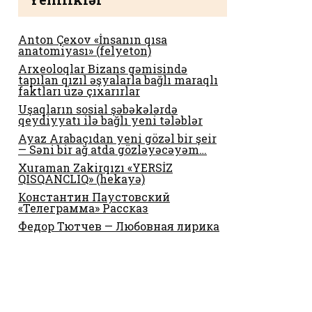
Anton Çexov «İnsanın qısa
anatomiyası» (felyeton)
Arxeoloqlar Bizans gəmisində
tapılan qızıl əşyalarla bağlı maraqlı
faktları üzə çıxarırlar
Uşaqların sosial şəbəkələrdə
qeydiyyatı ilə bağlı yeni tələblər
Ayaz Arabaçıdan yeni gözəl bir şeir
— Səni bir ağ atda gözləyəcəyəm…
Xuraman Zakirqızı «YERSİZ
QISQANCLIQ» (hekayə)
Константин Паустовский
«Телеграмма» Рассказ
Федор Тютчев — Любовная лирика