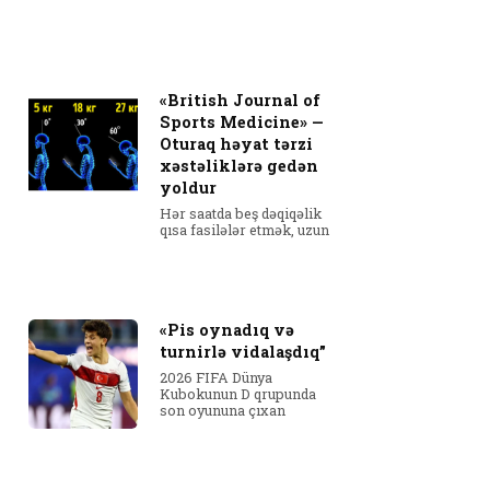
«British Journal of
Sports Medicine» —
Oturaq həyat tərzi
xəstəliklərə gedən
yoldur
Hər saatda beş dəqiqəlik
qısa fasilələr etmək, uzun
«Pis oynadıq və
turnirlə vidalaşdıq”
2026 FIFA Dünya
Kubokunun D qrupunda
son oyununa çıxan