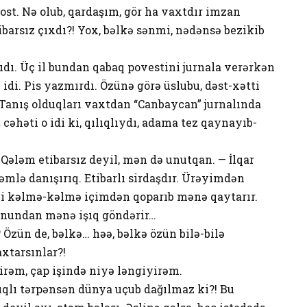
 dost. Nə olub, qardaşım, gör ha vaxtdır imzan
arsız çıxdı?! Yox, bəlkə sənmi, nədənsə bezikib
ıdı. Üç il bundan qabaq povestini jurnala verərkən
idi. Pis yazmırdı. Özünə görə üslubu, dəst-xətti
. Tanış olduqları vaxtdan “Canbaycan” jurnalında
 cəhəti o idi ki, qılıqlıydı, adama tez qaynayıb-
Qələm etibarsız deyil, mən də unutqan. — İlqar
əmlə danışırıq. Etibarlı sirdaşdır. Ürəyimdən
mi kəlmə-kəlmə içimdən qoparıb mənə qaytarır.
oynundan mənə işıq göndərir…
Özün de, bəlkə… həə, bəlkə özün bilə-bilə
axtarsınlar?!
irəm, çap işində niyə ləngiyirəm.
carıqlı tərpənsən dünya uçub dağılmaz ki?! Bu