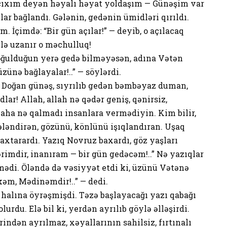
çıxım deyən həyalı həyat yoldaşım — Günəşim var
ollar bağlandı. Gələnin, gedənin ümidləri qırıldı.
 İçimdə: “Bir gün açılar!” — deyib, o açılacaq
lə uzanır o məchulluq!
 doğulduğun yerə gedə bilməyəsən, adına Vətən
zünə bağlayalar!..” — söylərdi.
r. Doğan günəş, sıyrılıb gedən bəmbəyaz duman,
dlar! Allah, allah nə qədər geniş, qənirsiz,
Daha nə qalmadı insanlara vermədiyin. Kim bilir,
vələndirən, gözünü, könlünü işıqlandıran. Uşaq
 axtarardı. Yazıq Novruz baxardı, göz yaşları
rimdir, inanıram — bir gün gedəcəm!..” Nə yazıqlar
ədi. Öləndə də vəsiyyət etdi ki, üzünü Vətənə
əm, Mədinəmdir!..” — dedi.
 halına öyrəşmişdi. Təzə başlayacağı yazı qabağı
urdu. Elə bil ki, yerdən ayrılıb göylə əlləşirdi.
rindən ayrılmaz, xəyallarının sahilsiz, fırtınalı