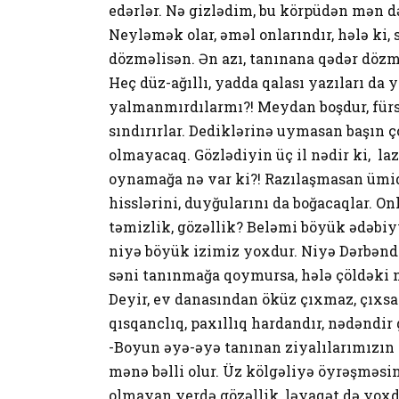
edərlər. Nə gizlədim, bu körpüdən mən də
Neyləmək olar, əməl onlarındır, hələ ki, s
dözməlisən. Ən azı, tanınana qədər dözmə
Heç düz-ağıllı, yadda qalası yazıları d
yalmanmırdılarmı?! Meydan boşdur, fürsət
sındırırlar. Dediklərinə uymasan başın ç
olmayacaq. Gözlədiyin üç il nədir ki, laz
oynamağa nə var ki?! Razılaşmasan ümidlə
hisslərini, duyğularını da boğacaqlar. O
təmizlik, gözəllik? Beləmi böyük ədəbiyy
niyə böyük izimiz yoxdur. Niyə Dərbənd
səni tanınmağa qoymursa, hələ çöldəki ne
Deyir, ev danasından öküz çıxmaz, çıxsa 
qısqanclıq, paxıllıq hardandır, nədəndir
-Boyun əyə-əyə tanınan ziyalılarımızın
mənə bəlli olur. Üz kölgəliyə öyrəşməsin
olmayan yerdə gözəllik, ləyaqət də yoxdu