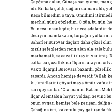
Qayğıma qalan, Günəşə sən çıxma, mən 
idi. Bir bəla gəldi, dağları duman aldı, y
Keçə bilmədim o taya. Ümidimi itirmədim.
məchul günü gözlədim. O gün, bu gün, hə
Bu necə insanlıqdır, bu necə ədalətdir:
dediyin məmləkətin, torpağın yollarını ü
Səhərlər Burovar dağları daha gözəl olu
qızılı şəfəqlərdən rəng alan ala-tala bulu
mərhəmətli, səxavətli ürəyin var imiş! 
bəlkə bu gözəllik idi İlqarın ürəyini cil
vaxtı İlqargil Burovara baxardı, gözəllik
tapardı. Ancaq həmişə deyərdi: “Allah kə
ki, ümidlərini göyərtməyə ömür vəfa etm
sarı qoysunlar. “Ora mənim Kəbəm, Məkk
İlqar Aləmtabın həyat yoldaşı Sevinc bu
onun ovqatı həmişə belə pərişan, dalğın ol
Qabağına isti, kəkotulu çay gətirəndə fik