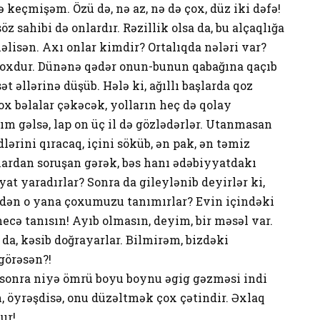
 keçmişəm. Özü də, nə az, nə də çox, düz iki dəfə!
öz sahibi də onlardır. Rəzillik olsa da, bu alçaqlığa
lisən. Axı onlar kimdir? Ortalıqda nələri var?
a yoxdur. Dünənə qədər onun-bunun qabağına qaçıb
 əllərinə düşüb. Hələ ki, ağıllı başlarda qoz
ox bəlalar çəkəcək, yolların heç də qolay
ım gəlsə, lap on üç il də gözlədərlər. Utanmasan
rini qıracaq, içini söküb, ən pak, ən təmiz
nlardan soruşan gərək, bəs hanı ədəbiyyatdakı
at yaradırlar? Sonra da gileylənib deyirlər ki,
dən o yana çoxumuzu tanımırlar? Evin içindəki
cə tanısın! Ayıb olmasın, deyim, bir məsəl var.
da, kəsib doğrayarlar. Bilmirəm, bizdəki
 görəsən?!
 sonra niyə ömrü boyu boynu əgig gəzməsi indi
, öyrəşdisə, onu düzəltmək çox çətindir. Əxlaq
r!..