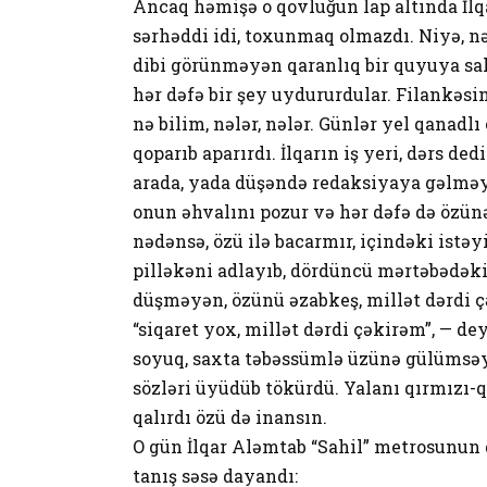
Ancaq həmişə o qovluğun lap altında İlqa
sərhəddi idi, toxunmaq olmazdı. Niyə, nə 
dibi görünməyən qaranlıq bir quyuya sal
hər dəfə bir şey uydururdular. Filankəs
nə bilim, nələr, nələr. Günlər yel qanadlı
qoparıb aparırdı. İlqarın iş yeri, dərs d
arada, yada düşəndə redaksiyaya gəlməyi
onun əhvalını pozur və hər dəfə də özün
nədənsə, özü ilə bacarmır, içindəki istə
pilləkəni adlayıb, dördüncü mərtəbədəki
düşməyən, özünü əzabkeş, millət dərdi ç
“siqaret yox, millət dərdi çəkirəm”, — d
soyuq, saxta təbəssümlə üzünə gülümsəyi
sözləri üyüdüb tökürdü. Yalanı qırmızı-q
qalırdı özü də inansın.
O gün İlqar Aləmtab “Sahil” metrosunun 
tanış səsə dayandı: