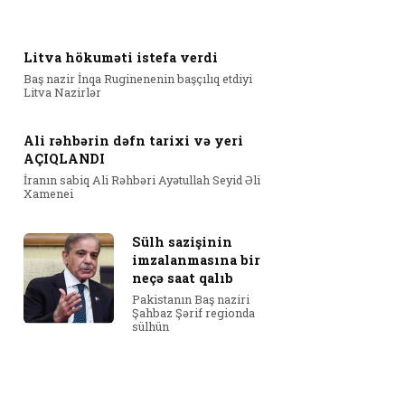
Litva hökuməti istefa verdi
Baş nazir İnqa Ruginenenin başçılıq etdiyi
Litva Nazirlər
Ali rəhbərin dəfn tarixi və yeri
AÇIQLANDI
İranın sabiq Ali Rəhbəri Ayətullah Seyid Əli
Xamenei
Sülh sazişinin
imzalanmasına bir
neçə saat qalıb
Pakistanın Baş naziri
Şahbaz Şərif regionda
sülhün