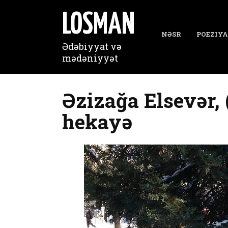
Перейти
к
LOSMAN
содержанию
NƏSR
POEZIYA
Ədəbiyyat və
mədəniyyət
Əzizağa Elsevər, 
hekayə