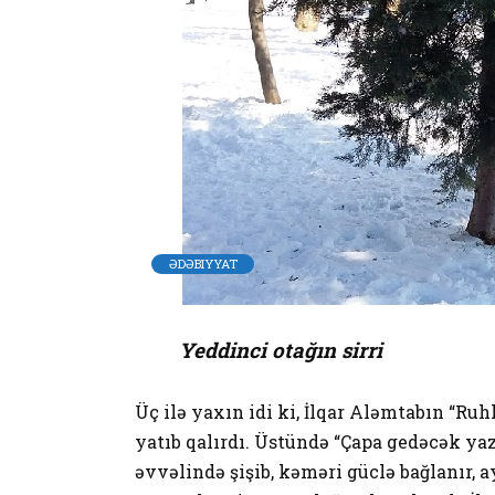
ƏDƏBIYYAT
Yeddinci otağın sirri
Üç ilə yaxın idi ki, İlqar Aləmtabın “Ru
yatıb qalırdı. Üstündə “Çapa gedəcək yaz
əvvəlində şişib, kəməri güclə bağlanır,