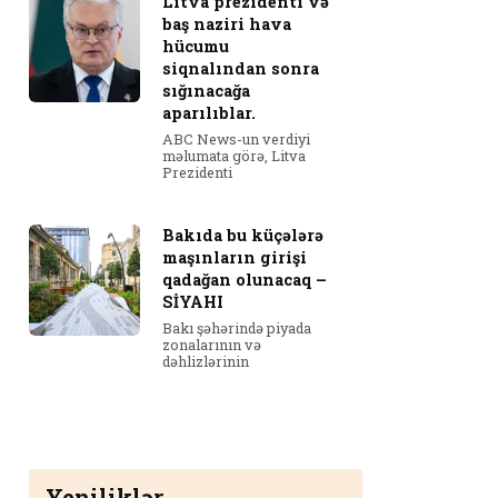
Litva prezidenti və
baş naziri hava
hücumu
siqnalından sonra
sığınacağa
aparılıblar.
ABC News-un verdiyi
məlumata görə, Litva
Prezidenti
Bakıda bu küçələrə
maşınların girişi
qadağan olunacaq –
SİYAHI
Bakı şəhərində piyada
zonalarının və
dəhlizlərinin
Yeniliklər