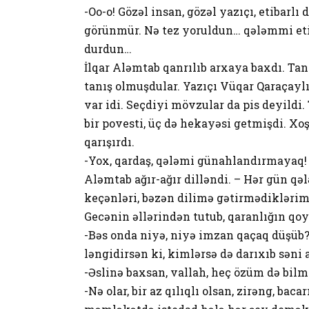
-Oo-o! Gözəl insan, gözəl yazıçı, etibarlı
görünmür. Nə tez yoruldun… qələmmi etib
durdun…
İlqar Aləmtab qanrılıb arxaya baxdı. Tan
tanış olmuşdular. Yazıçı Vüqar Qaraçaylı 
var idi. Seçdiyi mövzular da pis deyildi
bir povesti, üç də hekayəsi getmişdi. Xoş
qarışırdı.
-Yox, qardaş, qələmi günahlandırmayaq! 
Aləmtab ağır-ağır dilləndi. – Hər gün qəl
keçənləri, bəzən dilimə gətirmədikləri
Gecənin əllərindən tutub, qaranlığın q
-Bəs onda niyə, niyə imzan qaçaq düşüb? 
ləngidirsən ki, kimlərsə də darıxıb səni 
-Əslinə baxsan, vallah, heç özüm də bilm
-Nə olar, bir az qılıqlı olsan, zirəng, ba