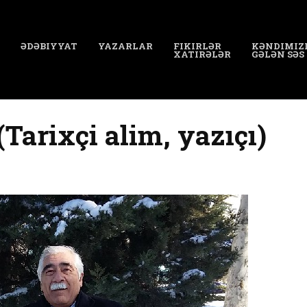
ƏDƏBIYYAT
YAZARLAR
FIKIRLƏR
KƏNDIMIZ
XATIRƏLƏR
GƏLƏN SƏS
(Tarixçi alim, yazıçı)