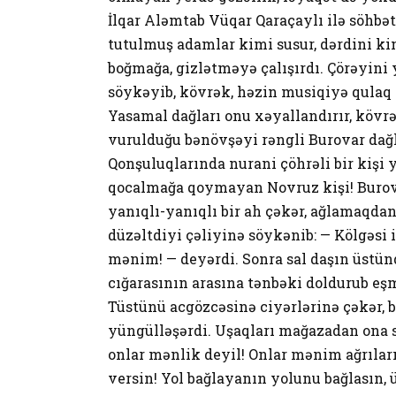
İlqar Aləmtab Vüqar Qaraçaylı ilə söhb
tutulmuş adamlar kimi susur, dərdini ki
boğmağa, gizlətməyə çalışırdı. Çörəyini 
söykəyib, kövrək, həzin musiqiyə qulaq 
Yasamal dağları onu xəyallandırır, kövrə
vurulduğu bənövşəyi rəngli Burovar dağl
Qonşuluqlarında nurani çöhrəli bir kişi y
qocalmağa qoymayan Novruz kişi! Burova
yanıqlı-yanıqlı bir ah çəkər, ağlamaqda
düzəltdiyi çəliyinə söykənib: — Kölgəsi
mənim! — deyərdi. Sonra sal daşın üstünd
cığarasının arasına tənbəki doldurub eşm
Tüstünü acgözcəsinə ciyərlərinə çəkər, b
yüngülləşərdi. Uşaqları mağazadan ona si
onlar mənlik deyil! Onlar mənim ağrılar
versin! Yol bağlayanın yolunu bağlasın, ü