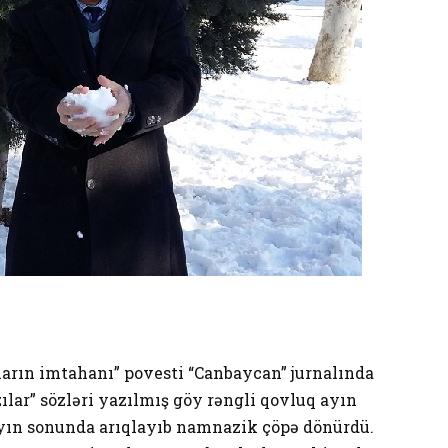
hların imtahanı” povesti “Canbaycan” jurnalında
ılar” sözləri yazılmış göy rəngli qovluq ayın
 ayın sonunda arıqlayıb namnazik çöpə dönürdü.