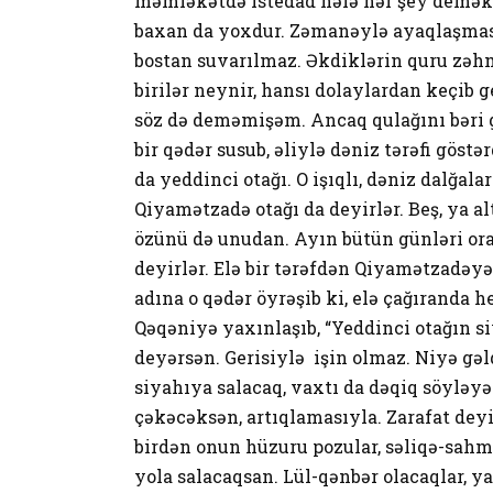
məmləkətdə istedad hələ hər şey demək de
baxan da yoxdur. Zəmanəylə ayaqlaşmasa
bostan suvarılmaz. Əkdiklərin quru zəhmə
birilər neynir, hansı dolaylardan keçib
söz də deməmişəm. Ancaq qulağını bəri gə
bir qədər susub, əliylə dəniz tərəfi göstə
da yeddinci otağı. O işıqlı, dəniz dalğala
Qiyamətzadə otağı da deyirlər. Beş, ya al
özünü də unudan. Ayın bütün günləri oranı
deyirlər. Elə bir tərəfdən Qiyamətzadəy
adına o qədər öyrəşib ki, elə çağıranda 
Qəqəniyə yaxınlaşıb, “Yeddinci otağın si
deyərsən. Gerisiylə işin olmaz. Niyə gəl
siyahıya salacaq, vaxtı da dəqiq söyləyəc
çəkəcəksən, artıqlamasıyla. Zarafat deyi
birdən onun hüzuru pozular, səliqə-sahma
yola salacaqsan. Lül-qənbər olacaqlar, ya