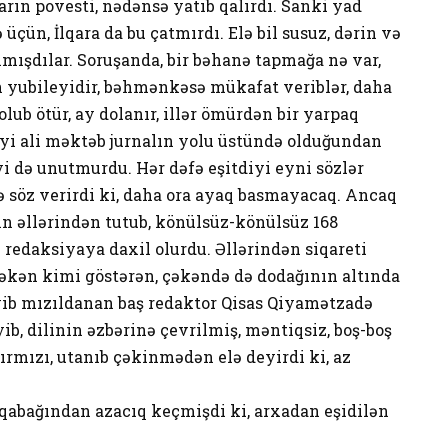
rın povesti, nədənsə yatıb qalırdı. Sanki yad
üçün, İlqara da bu çatmırdı. Elə bil susuz, dərin və
mışdılar. Soruşanda, bir bəhanə tapmağa nə var,
in yubileyidir, bəhmənkəsə mükafat veriblər, daha
 olub ötür, ay dolanır, illər ömürdən bir yarpaq
ediyi ali məktəb jurnalın yolu üstündə olduğundan
 də unutmurdu. Hər dəfə eşitdiyi eyni sözlər
ə söz verirdi ki, daha ora ayaq basmayacaq. Ancaq
yin əllərindən tutub, könülsüz-könülsüz 168
 redaksiyaya daxil olurdu. Əllərindən siqareti
əkən kimi göstərən, çəkəndə də dodağının altında
eyib mızıldanan baş redaktor Qisas Qiyamətzadə
b, dilinin əzbərinə çevrilmiş, məntiqsiz, boş-boş
ırmızı, utanıb çəkinmədən elə deyirdi ki, az
qabağından azacıq keçmişdi ki, arxadan eşidilən