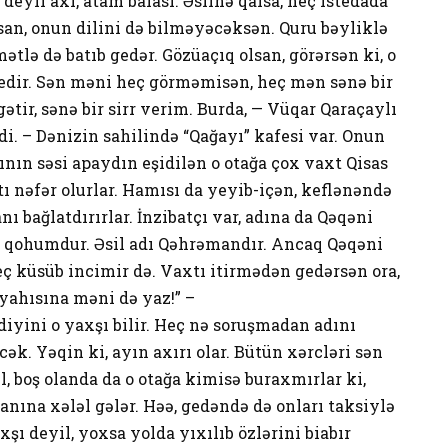
yil axı, atam balası. Əslinə qalsa, heç istedada
n, onun dilini də bilməyəcəksən. Quru bəyliklə
tlə də batıb gedər. Gözüaçıq olsan, görərsən ki, o
 gedir. Sən məni heç görməmisən, heç mən sənə bir
tir, sənə bir sirr verim. Burda, — Vüqar Qaraçaylı
rdi. – Dənizin sahilində “Qağayı” kafesi var. Onun
rının səsi apaydın eşidilən o otağa çox vaxt Qisas
tı nəfər olurlar. Hamısı da yeyib-içən, keflənəndə
 bağlatdırırlar. İnzibatçı var, adına da Qəqəni
ə qohumdur. Əsil adı Qəhrəmandır. Ancaq Qəqəni
heç küsüb incimir də. Vaxtı itirmədən gedərsən ora,
yahısına məni də yaz!” –
diyini o yaxşı bilir. Heç nə soruşmadan adını
ək. Yəqin ki, ayın axırı olar. Bütün xərcləri sən
l, boş olanda da o otağa kimisə buraxmırlar ki,
nına xələl gələr. Həə, gedəndə də onları taksiylə
xşı deyil, yoxsa yolda yıxılıb özlərini biabır