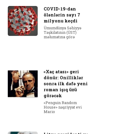
COVID-19-dan
ölənlərin sayı 7
milyonu keçdi
Ümumdünya Səhiyyə
Təşkilatının (ÜST)
məlumatına görə
«Xaç atası» geri
dönür: Onilliklər
sonra ilk dəfə yeni
roman işıq üzü
görəcək
«Penguin Random
House» nəşriyyat evi
Mario