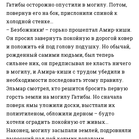
Гатибы осторожно опустили в могилу. Потом,
повернув его на бок, прислонили спиной к
холодной стенке…
– Безбожники! – горько прошептал Амир-киши.
Он просил завернуть покойную в дорогой ковер
и положить ей под голову подушку. Но обычай,
рожденный самими людьми, был теперь
сильнее них, он предписывал не класть ничего
в могилу, и Амира-киши с трудом убедили в
необходимости последовать этому правилу.
Эльмар смотрел, кто решится бросить первую
горсть земли на могилу Гатибы. Но сначала
поверх ямы уложили доски, выстлали их
полиэтиленом, обложили дерном – будто
хотели оградить покойную от живых…
Наконец, могилу засыпали землей, подровняли
выросший над ней холмик лопатами.