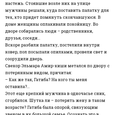
настежь. Стоявшие возле них на улице
мужчины решали, куда поставить палатку для
тех, кто придет помянуть скончавшуюся. В
доме женщины оплакивали покойницу. Во
дворе собирались люди – родственники,
друзья, соседи…
Вскоре разбили палатку, постелили внутри
ковер, пол посыпали опилками, провели свет и
соорудили дверь.
Свекор Эльмара Амир-киши метался по двору с
потерянным видом, причитая:
– Как же так, Гатиба? На кого ты меня
оставила?…
Этот еще крепкий мужчина в одночасье сник,
сгорбился. Шутка ли – потерять жену в таком
возрасте? Гатиба была опорой, связующим
звеном в их большой семье. Осознать это в