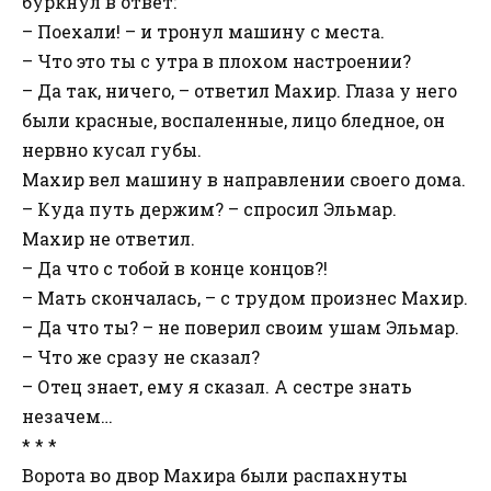
буркнул в ответ:
– Поехали! – и тронул машину с места.
– Что это ты с утра в плохом настроении?
– Да так, ничего, – ответил Махир. Глаза у него
были красные, воспаленные, лицо бледное, он
нервно кусал губы.
Махир вел машину в направлении своего дома.
– Куда путь держим? – спросил Эльмар.
Махир не ответил.
– Да что с тобой в конце концов?!
– Мать скончалась, – с трудом произнес Махир.
– Да что ты? – не поверил своим ушам Эльмар.
– Что же сразу не сказал?
– Отец знает, ему я сказал. А сестре знать
незачем…
* * *
Ворота во двор Махира были распахнуты