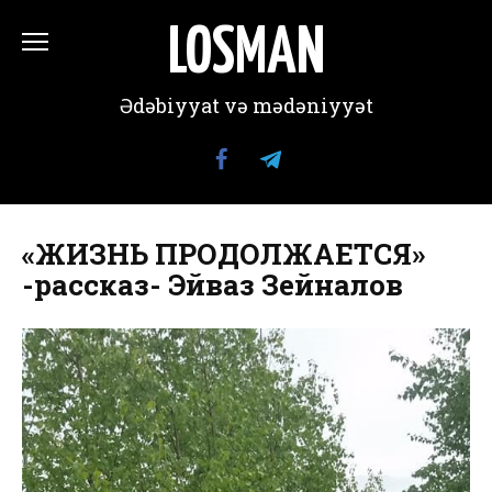
Перейти
к
LOSMAN
содержанию
Ədəbiyyat və mədəniyyət
«ЖИЗНЬ ПРОДОЛЖАЕТСЯ»
-рассказ- Эйваз Зейналов