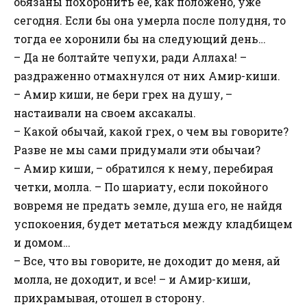
обязаны похоронить ее, как положено, уже
сегодня. Если бы она умерла после полудня, то
тогда ее хоронили бы на следующий день…
– Да не болтайте чепухи, ради Аллаха! –
раздраженно отмахнулся от них Амир-киши.
– Амир киши, не бери грех на душу, –
настаивали на своем аксакалы.
– Какой обычай, какой грех, о чем вы говорите?
Разве не мы сами придумали эти обычаи?
– Амир киши, – обратился к нему, перебирая
четки, молла. – По шариату, если покойного
вовремя не предать земле, душа его, не найдя
успокоения, будет метаться между кладбищем
и домом…
– Все, что вы говорите, не доходит до меня, ай
молла, не доходит, и все! – и Амир-киши,
прихрамывая, отошел в сторону.