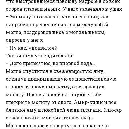
что выстроившиеся повсюду надробья со всех
сторон глазели на них. У него зазвенело в ушах
– Эльмару показалось, что он слышит, как
надробья перешептываются между собой…
Молла, поздоровавшись с могильщиком,
спросил у него:
– Ну как, управился?
Тот кивнул утвердительно:
– Дело привычное, не впервой ведь…
Молла спустился в свежевырытую яму,
откинув прикрывающую ее полиэтиленовую
пленку, и прочел молитву, освящающую
могилу. Пленку вновь натянули, чтобы
прикрыть могилу от снега. Амир-киши и все
близкие ему и покойной люди плакали. Эльмар
отвел глаза от мокрых от слез лиц…
Молла дал знак, и завернутое в саван тело