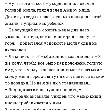
– Ну что это такое? – укоризненно покачал
головой молла, глядя вслед Амиру-киши. –
Дожил до седых волос, столько повидал в этой
жизни, а упрям, как ребенок.
– Не осуждай его, смерть жены для него –
ужасная потеря, вот он и потерял голову от
горя, — попытался успокоить моллу один из
аксакалов.
– Да мне-то что? – обиженно сказал молла. – Я
же хочу, чтобы все было как положено, толкую
ему, что к чему, а он все принимает в штыки –
мол, у меня горе, а вы тут выступаете за какие-
то порядки. Но не я же их устанавливал…
– Ладно, хватит, не нужно спорить, –
заговорили аксакалы, увидев, что Амир-киши
вновь приближается к ним.
Эльмар в душе был на стороне свекра –