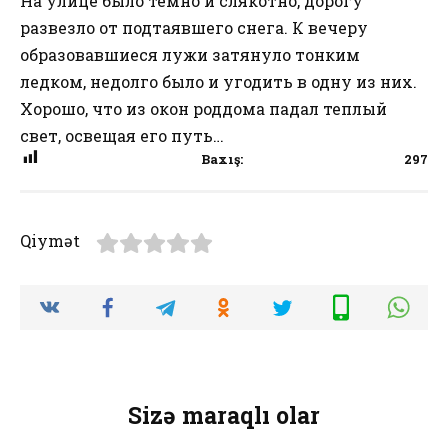
На улице было темно и слякотно, дорогу
развезло от подтаявшего снега. К вечеру
образовавшиеся лужи затянуло тонким
ледком, недолго было и угодить в одну из них.
Хорошо, что из окон роддома падал теплый
свет, освещая его путь…
Baxış:
297
Qiymət
Sizə maraqlı olar