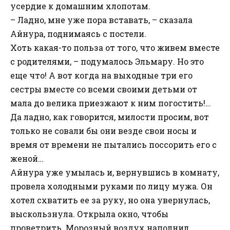
усердие к домашним хлопотам.
– Ладно, мне уже пора вставать, – сказала
Айнура, поднимаясь с постели.
Хоть какая-то польза от того, что живем вместе
с родителями, – подумалось Эльмару. Но это
еще что! А вот когда на выходные три его
сестры вместе со всеми своими детьми от
мала до велика приезжают к ним погостить!…
Да ладно, как говорится, милости просим, вот
только не совали бы они везде свои носы и
время от времени не пытались поссорить его с
женой…
Айнура уже умылась и, вернувшись в комнату,
провела холодными руками по лицу мужа. Он
хотел схватить ее за руку, но она увернулась,
выскользнула. Открыла окно, чтобы
проветрить. Морозный воздух наполнил