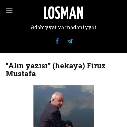
Перейти
к
LOSMAN
содержанию
Ədəbiyyat və mədəniyyət
“Alın yazısı” (hekayə) Firuz
Mustafa