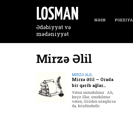
Перейти
к
LOSMAN
содержанию
NƏSR
POEZIYA
Ədəbiyyat və
mədəniyyət
Mirzə Əlil
MIRZƏ ƏLIL
Mirzə Əlil — Orada
bir qərib ağlar…
Vətən uunudulmur Ah,
keçir illər, unudulmur
vətən, Gözdən uzaqdırsa
da, könlündədir.