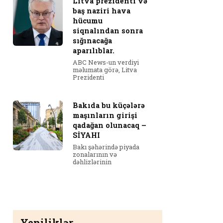
Litva prezidenti və
baş naziri hava
hücumu
siqnalından sonra
sığınacağa
aparılıblar.
ABC News-un verdiyi
məlumata görə, Litva
Prezidenti
Bakıda bu küçələrə
maşınların girişi
qadağan olunacaq –
SİYAHI
Bakı şəhərində piyada
zonalarının və
dəhlizlərinin
Yeniliklər