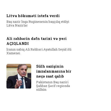
Litva hökuməti istefa verdi
Baş nazir İnqa Ruginenenin başçılıq etdiyi
Litva Nazirlər
Ali rəhbərin dəfn tarixi və yeri
AÇIQLANDI
İranın sabiq Ali Rəhbəri Ayətullah Seyid Əli
Xamenei
Sülh sazişinin
imzalanmasına bir
neçə saat qalıb
Pakistanın Baş naziri
Şahbaz Şərif regionda
sülhün