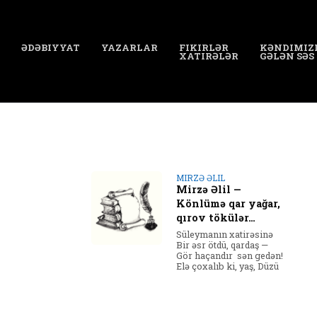
ƏDƏBIYYAT
YAZARLAR
FIKIRLƏR
KƏNDIMIZ
XATIRƏLƏR
GƏLƏN SƏS
MIRZƏ ƏLIL
Mirzə Əlil —
Könlümə qar yağar,
qırov tökülər…
Süleymanın xatirəsinə
Bir əsr ötdü, qardaş —
Gör haçandır sən gedən!
Elə çoxalıb ki, yaş, Düzü