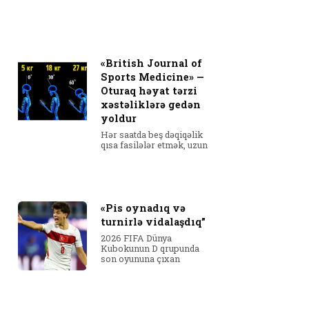
«British Journal of
Sports Medicine» —
Oturaq həyat tərzi
xəstəliklərə gedən
yoldur
Hər saatda beş dəqiqəlik
qısa fasilələr etmək, uzun
«Pis oynadıq və
turnirlə vidalaşdıq”
2026 FIFA Dünya
Kubokunun D qrupunda
son oyununa çıxan