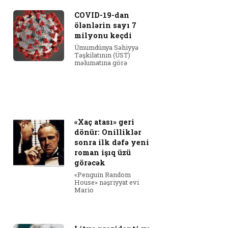
COVID-19-dan
ölənlərin sayı 7
milyonu keçdi
Ümumdünya Səhiyyə
Təşkilatının (ÜST)
məlumatına görə
«Xaç atası» geri
dönür: Onilliklər
sonra ilk dəfə yeni
roman işıq üzü
görəcək
«Penguin Random
House» nəşriyyat evi
Mario