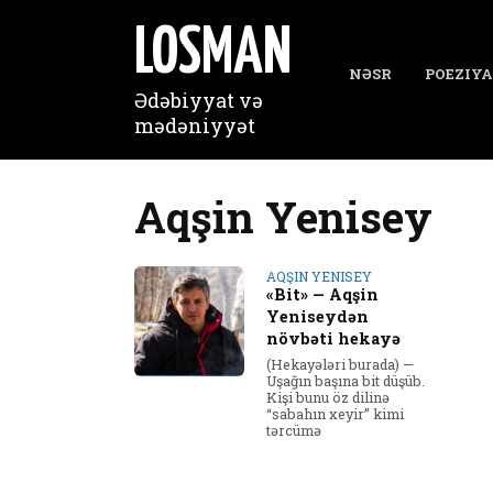
Перейти
к
LOSMAN
содержанию
NƏSR
POEZIYA
Ədəbiyyat və
mədəniyyət
Aqşin Yenisey
AQŞIN YENISEY
«Bit» — Aqşin
Yeniseydən
növbəti hekayə
(Hekayələri burada) —
Uşağın başına bit düşüb.
Kişi bunu öz dilinə
“sabahın xeyir” kimi
tərcümə