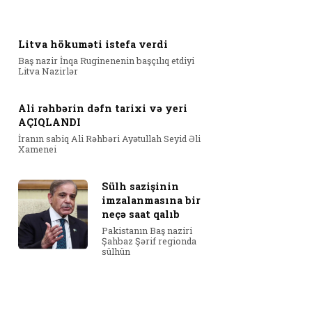
Litva hökuməti istefa verdi
Baş nazir İnqa Ruginenenin başçılıq etdiyi
Litva Nazirlər
Ali rəhbərin dəfn tarixi və yeri
AÇIQLANDI
İranın sabiq Ali Rəhbəri Ayətullah Seyid Əli
Xamenei
Sülh sazişinin
imzalanmasına bir
neçə saat qalıb
Pakistanın Baş naziri
Şahbaz Şərif regionda
sülhün