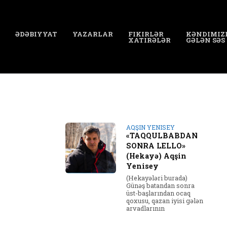
ƏDƏBIYYAT
YAZARLAR
FIKIRLƏR
KƏNDIMIZ
XATIRƏLƏR
GƏLƏN SƏS
AQŞIN YENISEY
«TAQQULBABDAN
SONRA LELLO»
(Hekayə) Aqşin
Yenisey
(Hekayələri burada)
Günəş batandan sonra
üst-başlarından ocaq
qoxusu, qazan iyisi gələn
arvadlarının