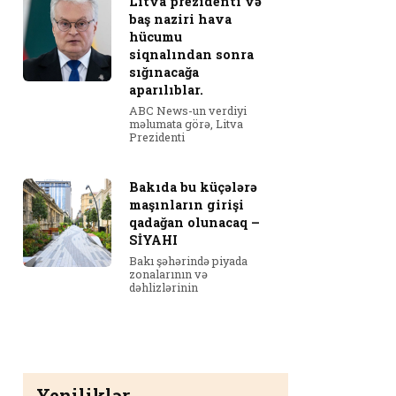
Litva prezidenti və
baş naziri hava
hücumu
siqnalından sonra
sığınacağa
aparılıblar.
ABC News-un verdiyi
məlumata görə, Litva
Prezidenti
Bakıda bu küçələrə
maşınların girişi
qadağan olunacaq –
SİYAHI
Bakı şəhərində piyada
zonalarının və
dəhlizlərinin
Yeniliklər