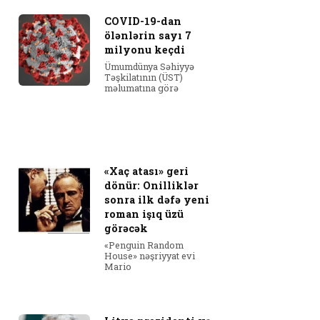
COVID-19-dan
ölənlərin sayı 7
milyonu keçdi
Ümumdünya Səhiyyə
Təşkilatının (ÜST)
məlumatına görə
«Xaç atası» geri
dönür: Onilliklər
sonra ilk dəfə yeni
roman işıq üzü
görəcək
«Penguin Random
House» nəşriyyat evi
Mario