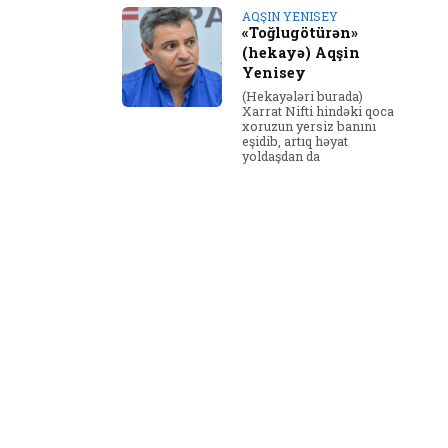
AQŞIN YENISEY
«Toğlugötürən»
(hekayə) Aqşin
Yenisey
(Hekayələri burada)
Xarrat Nifti hindəki qoca
xoruzun yersiz banını
eşidib, artıq həyat
yoldaşdan da