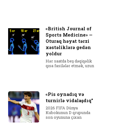
«British Journal of
Sports Medicine» —
Oturaq həyat tərzi
xəstəliklərə gedən
yoldur
Hər saatda beş dəqiqəlik
qısa fasilələr etmək, uzun
«Pis oynadıq və
turnirlə vidalaşdıq”
2026 FIFA Dünya
Kubokunun D qrupunda
son oyununa çıxan