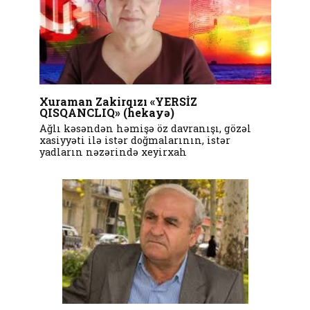
Xuraman Zakirqızı «YERSİZ
QISQANCLIQ» (hekayə)
Ağlı kəsəndən həmişə öz davranışı, gözəl
xasiyyəti ilə istər doğmalarının, istər
yadların nəzərində xeyirxah