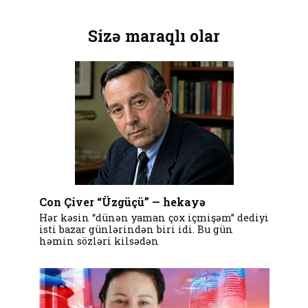
Sizə maraqlı olar
Con Çiver “Üzgüçü” — hekayə
Hər kəsin “dünən yaman çox içmişəm” dediyi
isti bazar günlərindən biri idi. Bu gün
həmin sözləri kilsədən