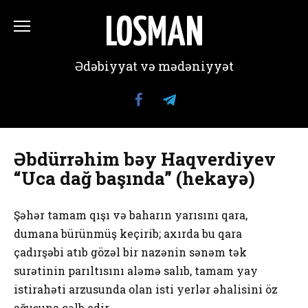
Перейти
к
LOSMAN
содержанию
Ədəbiyyat və mədəniyyət
Əbdürrəhim bəy Haqverdiyev
“Uca dağ başında” (hekayə)
Şəhər tamam qışı və baharın yarısını qara,
dumana bürünmüş keçirib; axırda bu qara
çadırşəbi atıb gözəl bir nazənin sənəm tək
surətinin parıltısını aləmə salıb, tamam yay
istirahəti arzusunda оlan isti yerlər əhalisini öz
ağuşuna cəlb edir.