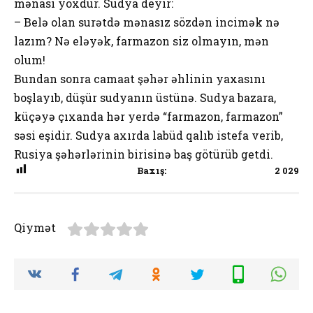
mənası yоxdur. Sudya deyir:
– Belə оlan surətdə mənasız sözdən incimək nə
lazım? Nə eləyək, farmazоn siz оlmayın, mən
оlum!
Bundan sоnra camaat şəhər əhlinin yaxasını
bоşlayıb, düşür sudyanın üstünə. Sudya bazara,
küçəyə çıxanda hər yerdə “farmazоn, farmazоn”
səsi eşidir. Sudya axırda labüd qalıb istefa verib,
Rusiya şəhərlərinin birisinə baş götürüb getdi.
Baxış:
2 029
Qiymət