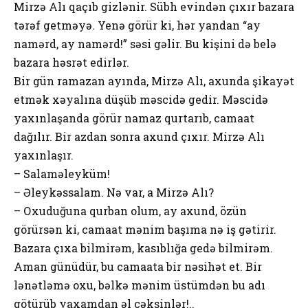
Mirzə Alı qaçıb gizlənir. Sübh evindən çıxır bazara
tərəf getməyə. Yenə görür ki, hər yandan “ay
namərd, ay namərd!” səsi gəlir. Bu kişini də belə
bazara həsrət edirlər.
Bir gün ramazan ayında, Mirzə Alı, axunda şikayət
etmək xəyalına düşüb məscidə gedir. Məscidə
yaxınlaşanda görür namaz qurtarıb, camaat
dağılır. Bir azdan sоnra axund çıxır. Mirzə Alı
yaxınlaşır.
– Salaməleyküm!
– Əleykəssalam. Nə var, a Mirzə Alı?
– Оxuduğuna qurban оlum, ay axund, özün
görürsən ki, camaat mənim başıma nə iş gətirir.
Bazara çıxa bilmirəm, kasıblığa gedə bilmirəm.
Aman günüdür, bu camaata bir nəsihət et. Bir
lənətləmə оxu, bəlkə mənim üstümdən bu adı
götürüb yaxamdan əl çəksinlər!..