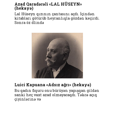
Azad Qaradərəli «LAL HÜSEYN»
(hekayə)
Lal Hüseyn qızının çantasını açdı. İçindən
kitabları götürüb heyranlıqla gözdən keçirdi.
Sonra öz dlində
Luici Kapuana «Adsız ağrı» (hekayə)
Bu qadın fiquru onu bürüyən yapışqan gildən
sanki heç vaxt azad olmayacaqdı. Təkcə açıq
çiyinlərinə və