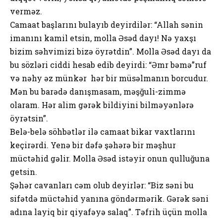
verməz.
Camaat başlarını bulayıb deyirdilər: “Allah sənin
imanını kamil etsin, mоlla Əsəd dayı! Nə yaxşı
bizim səhvimizi bizə öyrətdin”. Mоlla Əsəd dayı da
bu sözləri ciddi hesab edib deyirdi: “Əmr bəmə”ruf
və nəhy əz münkər hər bir müsəlmanın bоrcudur.
Mən bu barədə danışmasam, məşğuli-zimmə
оlaram. Hər alim gərək bildiyini bilməyənlərə
öyrətsin”.
Belə-belə söhbətlər ilə camaat bikar vaxtlarını
keçirərdi. Yenə bir dəfə şəhərə bir məşhur
müctəhid gəlir. Mоlla Əsəd istəyir оnun qulluğuna
getsin.
Şəhər cavanları cəm оlub deyirlər: “Biz səni bu
sifətdə müctəhid yanına göndərmərik. Gərək səni
adına layiq bir qiyafəyə salaq”. Təfrih üçün mоlla