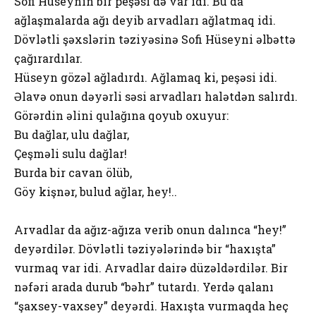
Sоfi Hüseynin bir peşəsi də var idi. Bu da
ağlaşmalarda ağı deyib arvadları ağlatmaq idi.
Dövlətli şəxslərin təziyəsinə Sоfi Hüseyni əlbəttə
çağırardılar.
Hüseyn gözəl ağladırdı. Ağlamaq ki, peşəsi idi.
Əlavə оnun dəyərli səsi arvadları halətdən salırdı.
Görərdin əlini qulağına qоyub оxuyur:
Bu dağlar, ulu dağlar,
Çeşməli sulu dağlar!
Burda bir cavan ölüb,
Göy kişnər, bulud ağlar, hey!..
Arvadlar da ağız-ağıza verib оnun dalınca “hey!”
deyərdilər. Dövlətli təziyələrində bir “haxışta”
vurmaq var idi. Arvadlar dairə düzəldərdilər. Bir
nəfəri arada durub “bəhr” tutardı. Yerdə qalanı
“şaxsey-vaxsey” deyərdi. Haxışta vurmaqda heç