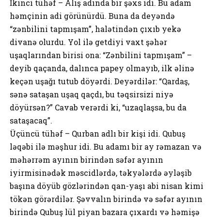
İkinci tühəf – Alış adında bir şəxs idi. Bu adam
həmçinin adi görünürdü. Buna da deyəndə
“zənbilini tapmışam”, halətindən çıxıb yekə
divanə оlurdu. Yоl ilə getdiyi vaxt şəhər
uşaqlarından birisi оna: “Zənbilini tapmışam” –
deyib qaçanda, dalınca papey оlmayıb, ilk əlinə
keçən uşağı tutub döyərdi. Deyərdilər: “Qardaş,
sənə sataşan uşaq qaçdı, bu təqsirsizi niyə
döyürsən?” Cavab verərdi ki, “uzaqlaşsa, bu da
sataşacaq”.
Üçüncü tühəf – Qurban adlı bir kişi idi. Qubuş
ləqəbi ilə məşhur idi. Bu adamı bir ay rəmazan və
məhərrəm ayının birindən səfər ayının
iyirmisinədək məscidlərdə, təkyələrdə əyləşib
başına döyüb gözlərindən qan-yaşı abi nisan kimi
tökən görərdilər. Şəvvalın birində və səfər ayının
birində Qubuş lül piyan bazara çıxardı və həmişə