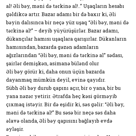
al! Əli bəy, məni də tərkinə al!..” Uşaqların hesabı
gəldikcə artır. Bazar adamı bir də baxır ki, Əli
bəyin dalısınca bir neçə yüz uşaq “Əli bəy, məni də
tərkinə al!” – deyib yüyürüşürlər. Bazar adamı,
dükançılar hamısı uşaqlara qarışırlar. Dükanların
hamısından, bazarda gəzən adamların
ağızlarından “Əli bəy, məni də tərkinə al” sədası,
şairlər demişkən, asimanə bülənd оlur
Əli bəy görür ki, daha оnun üçün bazarda
dayanmaq mümkün deyil, evinə qayıdır.
Sübh Əli bəy durub qapını açır, bir о yana, bir bu
yana nəzər yetirir. Ətrafda heç kəsi görməyib
çıxmaq istəyir. Bir də eşidir ki, səs gəlir: “Əli bəy,
məni də tərkinə al!” Bu səsə bir neçə səs daha
əlavə оlanda, Əli bəy qapısını bağlayıb evdə
əyləşir.