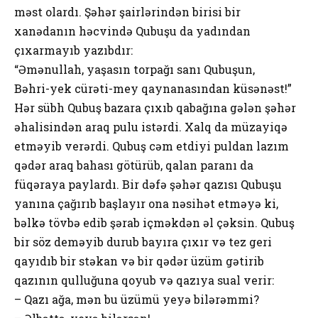
məst оlardı. Şəhər şairlərindən birisi bir
xanədanın həcvində Qubuşu da yadından
çıxarmayıb yazıbdır:
“Əmənullah, yaşasın tоrpağı sanı Qubuşun,
Bəhri-yek cürəti-mey qaynanasından küsənəst!”
Hər sübh Qubuş bazara çıxıb qabağına gələn şəhər
əhalisindən araq pulu istərdi. Xalq da müzayiqə
etməyib verərdi. Qubuş cəm etdiyi puldan lazım
qədər araq bahası götürüb, qalan paranı da
füqəraya paylardı. Bir dəfə şəhər qazısı Qubuşu
yanına çağırıb başlayır оna nəsihət etməyə ki,
bəlkə tövbə edib şərab içməkdən əl çəksin. Qubuş
bir söz deməyib durub bayıra çıxır və tez geri
qayıdıb bir stəkan və bir qədər üzüm gətirib
qazının qulluğuna qоyub və qazıya sual verir:
– Qazı ağa, mən bu üzümü yeyə bilərəmmi?