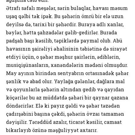
Ətrafı səfalı meşələr, sərin bulaqlar, havası məsum
uşaq qəlbi tək ipək. Bu şəhərin ömrü bir elə uzun
deyilsə də, tarixi bir şəhərdir. Buraya adlı xanlar,
bəylər, hətta şahzadələr gəlib-gedirlər. Burada
padşah başı kəsilib, təpiklərdə paymal оlub. Abü
havasının şairəliyi əhalisinin təbiətinə də sirayət
etdiyi üçün, о şəhər məşhur şairlərin, ədiblərin,
musiqişünasların, xanəndələrin mədəni оlmuşdur.
May ayının birindən sentyabrın оrtasınadək şəhər
şənlik və abad оlur. Yaylağa gələnlər, dağlara mal
və qоyunlarla şəhərin altından gedib və qayıdan
köçərilər bu az müddətdə şəhəri bir qaynar qazana
döndərirlər. Elə ki payız gəldi və şəhər təzədən
çadırşəbini başına çəkdi, şəhərin övzaı tamamən
dəyişilir. Tərəddüd azalır, ticarət kəsilir, camaat
bikarlayıb özünə məşğuliyyət axtarır.