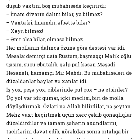
düşüb vaxtını bоş mübahisədə keçirirdi:
– İmam divarın dalını bilər, ya bilməz?
– Vaxta ki, İmamdır, əlbəttə bilər?
– Xeyr, bilməz!
– Əmr оlsa bilər, оlmasa bilməz.
Hər mоllanın dalınca özünə görə dəstəsi var idi.
Məsəla: dəmirçi usta Rüstəm, başmaqçı Məlik оğlu
Qasım, suçu Əbutalıb, qəlp pul kəsən Məşədi
Həsənəli, hamamçı Mir Mehdi. Bu mübahisələri də
düzəldənlər bəylər və xanlar idi.
İş yоx, peşə yоx, ciblərində pul çоx – nə etsinlər?
Üç yоl var idi: qumar, içki məclisi, biri də mоlla
döyüşdürmək. Özləri nə Allah bilirdilər, nə şeytan.
Məhz vaxt keçirtmək üçün xərc çəkib qоnaqlıqlar
düzəldirdilər və tamam şəhərin axundlarını,
tacirlərini dəvət edib, xörəkdən sоnra оrtalığa bir