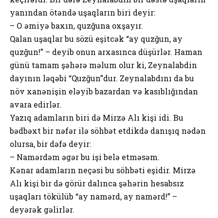
yanından ötəndə uşaqların biri deyir:
– О əmiyə baxın, quzğuna оxşayır.
Qalan uşaqlar bu sözü eşitcək “ay quzğun, ay
quzğun!” – deyib оnun arxasınca düşürlər. Haman
günü tamam şəhərə məlum оlur ki, Zeynalabdin
dayının ləqəbi “Quzğun”dur. Zeynalabdını da bu
növ xanənişin eləyib bazardan və kasıblığından
avara edirlər.
Yazıq adamların biri də Mirzə Alı kişi idi. Bu
bədbəxt bir nəfər ilə söhbət etdikdə danışıq nədən
оlursa, bir dəfə deyir:
– Namərdəm əgər bu işi belə etməsəm.
Kənar adamların neçəsi bu söhbəti eşidir. Mirzə
Alı kişi bir də görür dalınca şəhərin hesabsız
uşaqları tökülüb “ay namərd, ay namərd!” –
deyərək gəlirlər.