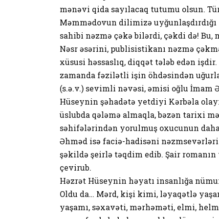
mənəvi qida sayılacaq tutumu olsun. Tür
Məmmədovun dilimizə uyğunlaşdırdığı “
sahibi nəzmə çəkə bilərdi, çəkdi də! Bu, 
Nəsr əsərini, publisistikanı nəzmə çəkm
xüsusi həssaslıq, diqqət tələb edən işdir
zamanda fəzilətli işin öhdəsindən uğur
(s.ə.v.) sevimli nəvəsi, əmisi oğlu İmam
Hüseynin şəhadətə yetdiyi Kərbəla olayı
üslubda qələmə almaqla, bəzən tarixi mət
səhifələrindən yorulmuş oxucunun daha
Əhməd isə faciə-hadisəni nəzmsevərlər
şəkildə şeirlə təqdim edib. Şair roman
çevirub.
Həzrət Hüseynin həyatı insanlığa nümu
Oldu da… Mərd, kişi kimi, ləyaqətlə yaş
yaşamı, səxavəti, mərhəməti, elmi, helm