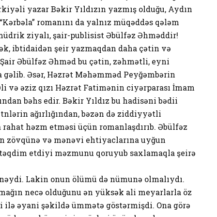
kiyəli yazar Bəkir Yıldızın yazmış olduğu, Aydın
Kərbəla” romanını da yalnız müqəddəs qələm
müdrik ziyalı, şair-publisist Əbülfəz Əhməddir!
ək, ibtidaidən şeir yazmaqdan daha çətin və
. Şair Əbülfəz Əhməd bu çətin, zəhmətli, eyni
la gəlib. Əsər, Həzrət Məhəmməd Peyğəmbərin
 Əli və əziz qızı Həzrət Fatimənin ciyərparası İmam
ndan bəhs edir. Bəkir Yıldız bu hadisəni bədii
nlərin ağırlığından, bəzən də ziddiyyətli
 rahat həzm etməsi üçün romanlaşdırıb. Əbülfəz
in zövqünə və mənəvi ehtiyaclarına uyğun
ın təqdim etdiyi məzmunu qoruyub saxlamaqla şeirə
nəydi. Lakin onun ölümü də nümunə olmalıydı.
amağın necə olduğunu ən yüksək ali meyarlarla öz
i ilə əyani şəkildə ümmətə göstərmişdi. Ona görə