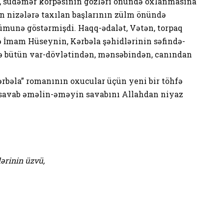
, südəmər körpəsinin gözləri önündə oxlanmasına
ın nizələrə taxılan başlarının zülm önündə
munə göstərmişdi. Haqq-ədalət, Vətən, torpaq
 İmam Hüseynin, Kərbəla şəhidlərinin səfində-
sə bütün var-dövlətindən, mənsəbindən, canından
rbəla” romanının oxucular üçün yeni bir töhfə
i savab əməlin-əməyin savabını Allahdan niyaz
lərinin üzvü,