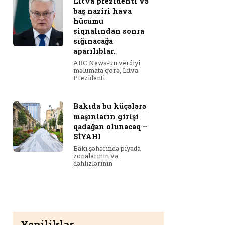
Litva prezidenti və
baş naziri hava
hücumu
siqnalından sonra
sığınacağa
aparılıblar.
ABC News-un verdiyi
məlumata görə, Litva
Prezidenti
Bakıda bu küçələrə
maşınların girişi
qadağan olunacaq –
SİYAHI
Bakı şəhərində piyada
zonalarının və
dəhlizlərinin
Yeniliklər