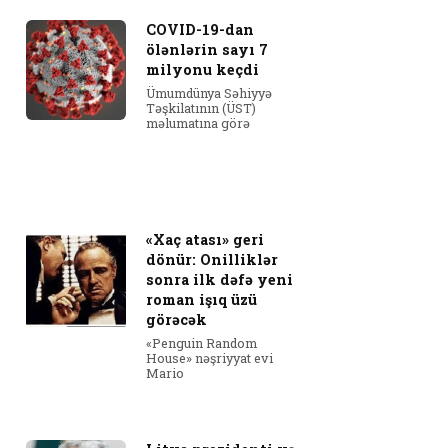
COVID-19-dan
ölənlərin sayı 7
milyonu keçdi
Ümumdünya Səhiyyə
Təşkilatının (ÜST)
məlumatına görə
«Xaç atası» geri
dönür: Onilliklər
sonra ilk dəfə yeni
roman işıq üzü
görəcək
«Penguin Random
House» nəşriyyat evi
Mario