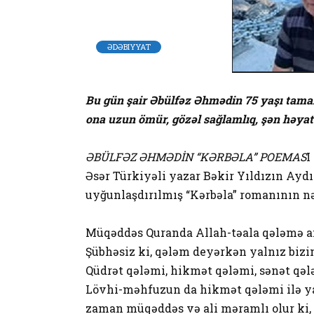
ƏDƏBIYYAT
Bu gün şair Əbülfəz Əhmədin 75 yaşı tamam
ona uzun ömür, gözəl sağlamlıq, şən həyat 
ƏBÜLFƏZ ƏHMƏDİN “KƏRBƏLA” POEMAS
I
Əsər Türkiyəli yazar Bəkir Yıldızın Ay
uyğunlaşdırılmış “Kərbəla” romanının n
Müqəddəs Quranda Allah-təala qələmə and
Şübhəsiz ki, qələm deyərkən yalnız bizi
Qüdrət qələmi, hikmət qələmi, sənət qəl
Lövhi-məhfuzun da hikmət qələmi ilə yaz
zaman müqəddəs və ali məramlı olur ki,