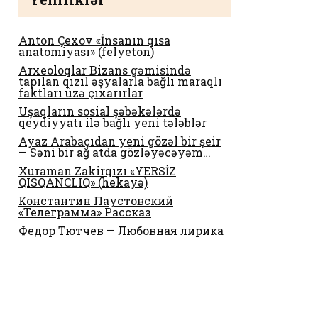
Anton Çexov «İnsanın qısa
anatomiyası» (felyeton)
Arxeoloqlar Bizans gəmisində
tapılan qızıl əşyalarla bağlı maraqlı
faktları üzə çıxarırlar
Uşaqların sosial şəbəkələrdə
qeydiyyatı ilə bağlı yeni tələblər
Ayaz Arabaçıdan yeni gözəl bir şeir
— Səni bir ağ atda gözləyəcəyəm…
Xuraman Zakirqızı «YERSİZ
QISQANCLIQ» (hekayə)
Константин Паустовский
«Телеграмма» Рассказ
Федор Тютчев — Любовная лирика