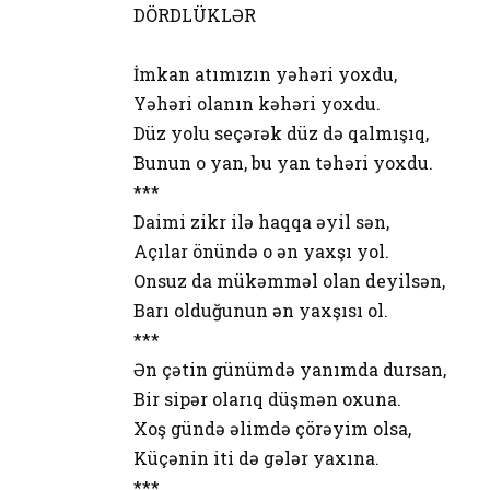
DÖRDLÜKLƏR
İmkan atımızın yəhəri yoxdu,
Yəhəri olanın kəhəri yoxdu.
Düz yolu seçərək düz də qalmışıq,
Bunun o yan, bu yan təhəri yoxdu.
***
Daimi zikr ilə haqqa əyil sən,
Açılar önündə o ən yaxşı yol.
Onsuz da mükəmməl olan deyilsən,
Barı olduğunun ən yaxşısı ol.
***
Ən çətin günümdə yanımda dursan,
Bir sipər olarıq düşmən oxuna.
Xoş gündə əlimdə çörəyim olsa,
Küçənin iti də gələr yaxına.
***