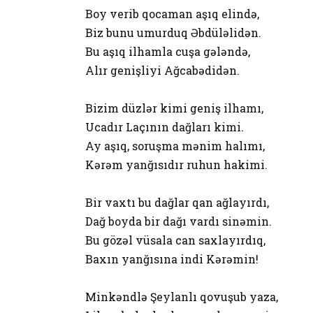
Boy verib qocaman aşıq elində,
Biz bunu umurduq Əbdüləlidən.
Bu aşıq ilhamla cuşa gələndə,
Alır genişliyi Ağcabədidən.
Bizim düzlər kimi geniş ilhamı,
Ucadır Laçının dağları kimi.
Ay aşıq, soruşma mənim halımı,
Kərəm yanğısıdır ruhun hakimi.
Bir vaxtı bu dağlar qan ağlayırdı,
Dağ boyda bir dağı vardı sinəmin.
Bu gözəl vüsala can saxlayırdıq,
Baxın yanğısına indi Kərəmin!
Minkəndlə Şeylanlı qovuşub yaza,