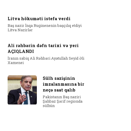
Litva hökuməti istefa verdi
Baş nazir İnqa Ruginenenin başçılıq etdiyi
Litva Nazirlər
Ali rəhbərin dəfn tarixi və yeri
AÇIQLANDI
İranın sabiq Ali Rəhbəri Ayətullah Seyid Əli
Xamenei
Sülh sazişinin
imzalanmasına bir
neçə saat qalıb
Pakistanın Baş naziri
Şahbaz Şərif regionda
sülhün