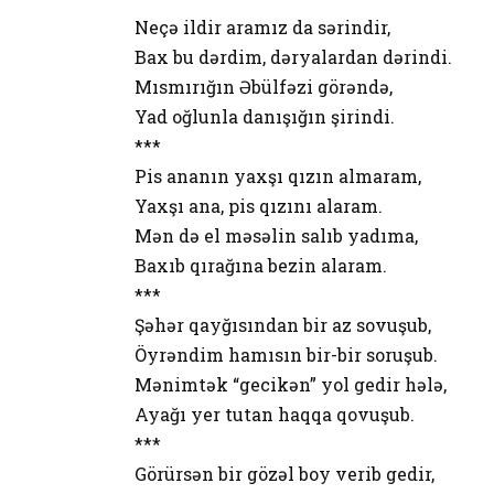
Neçə ildir aramız da sərindir,
Bax bu dərdim, dəryalardan dərindi.
Mısmırığın Əbülfəzi görəndə,
Yad oğlunla danışığın şirindi.
***
Pis ananın yaxşı qızın almaram,
Yaxşı ana, pis qızını alaram.
Mən də el məsəlin salıb yadıma,
Baxıb qırağına bezin alaram.
***
Şəhər qayğısından bir az sovuşub,
Öyrəndim hamısın bir-bir soruşub.
Mənimtək “gecikən” yol gedir hələ,
Ayağı yer tutan haqqa qovuşub.
***
Görürsən bir gözəl boy verib gedir,