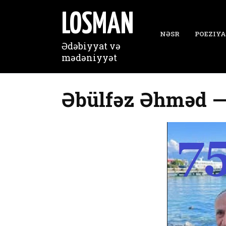
Перейти
к
LOSMAN
содержанию
NƏSR
POEZIYA
Ədəbiyyat və
mədəniyyət
Əbülfəz Əhməd —