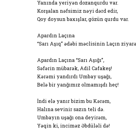
Yanında yeriyən dozanqurdu var.
Korşalan nəfsimiz nəyi dərd edir,
Qoy doysun baxışlar, gözün qurdu var.
Apardın Laçına
“Sarı Aşıq” ədəbi məclisinin Laçın ziyar
Apardın Laçına “Sarı Aşığı”,
Səfərin mübarək, Adil Cəfakeş!
Kərəmi yandırdı Umbay uşağı,
Belə bir yanğımız olmamışdı heç!
İndi elə yanır bizim bu Kərəm,
Halına sevinir sazın teli də.
Umbayın uşağı ona deyirəm,
Yəqin ki, inciməz Əbdüləli də!