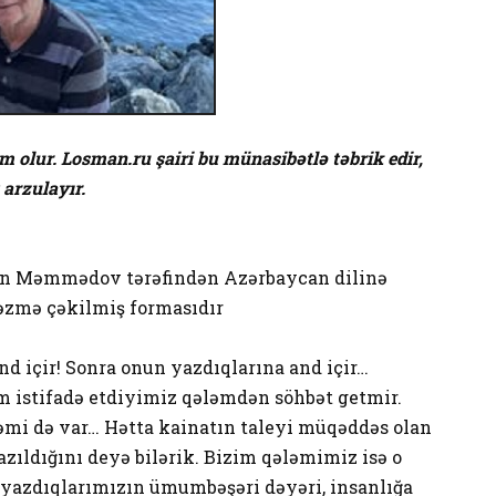
 olur. Losman.ru şairi bu münasibətlə təbrik edir,
arzulayır.
dın Məmmədov tərəfindən Azərbaycan dilinə
əzmə çəkilmiş formasıdır
 içir! Sonra onun yazdıqlarına and içir…
m istifadə etdiyimiz qələmdən söhbət getmir.
əmi də var… Hətta kainatın taleyi müqəddəs olan
ıldığını deyə bilərik. Bizim qələmimiz isə o
 yazdıqlarımızın ümumbəşəri dəyəri, insanlığa