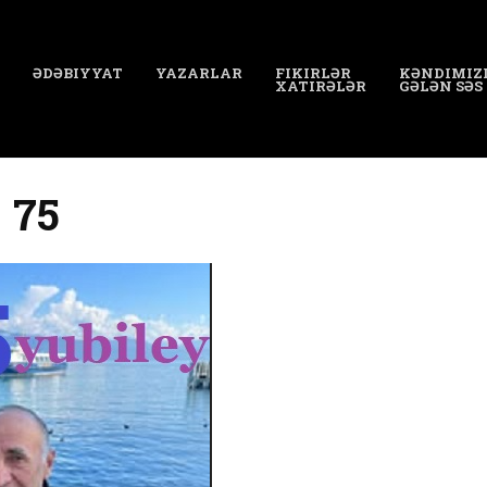
ƏDƏBIYYAT
YAZARLAR
FIKIRLƏR
KƏNDIMIZ
XATIRƏLƏR
GƏLƏN SƏS
 75