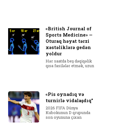
«British Journal of
Sports Medicine» —
Oturaq həyat tərzi
xəstəliklərə gedən
yoldur
Hər saatda beş dəqiqəlik
qısa fasilələr etmək, uzun
«Pis oynadıq və
turnirlə vidalaşdıq”
2026 FIFA Dünya
Kubokunun D qrupunda
son oyununa çıxan