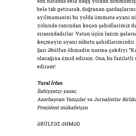
son nəfəsdə belə haqq yoldan dönməmiş
belə tab gətirərək, doğranan qardaşların
əyilməməsini bu yolda ümmətə əyani nü
yolunda canından keçən şəhidlərimiz də
sırasındadırlar. Vətən üçün lazım gələr
keçməyin əyani sübutu şəhidlərimizdir.
Şair Əbülfəz Əhmədin nəzmə çəkdiyi “Kə
olacağına ümid edirəm. Ona, bu fəzilətl
edirəm!
Tural İrfan
İlahiyyatçı-yazar,
Azərbaycan Yazıçılar və Jurnalistlər Birlik
Prezident mükafatçısı
ƏBÜLFƏZ ƏHMƏD