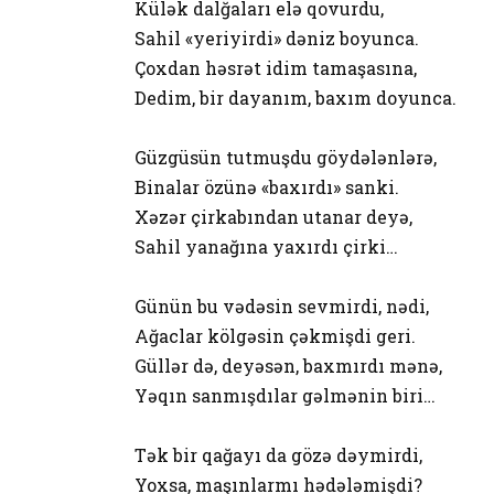
Külək dalğaları elə qovurdu,
Sahil «yeriyirdi» dəniz boyunca.
Çoxdan həsrət idim tamaşasına,
Dedim, bir dayanım, baxım doyunca.
Güzgüsün tutmuşdu göydələnlərə,
Binalar özünə «baxırdı» sanki.
Xəzər çirkabından utanar deyə,
Sahil yanağına yaxırdı çirki…
Günün bu vədəsin sevmirdi, nədi,
Ağaclar kölgəsin çəkmişdi geri.
Güllər də, deyəsən, baxmırdı mənə,
Yəqın sanmışdılar gəlmənin biri…
Tək bir qağayı da gözə dəymirdi,
Yoxsa, maşınlarmı hədələmişdi?