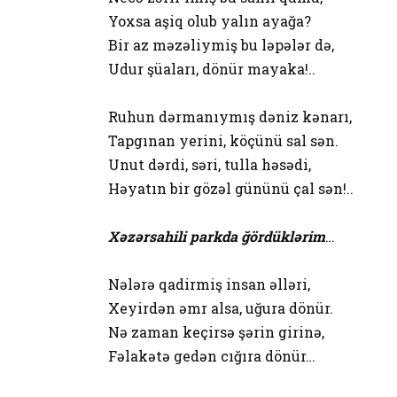
Yoxsa aşiq olub yalın ayağa?
Bir az məzəliymiş bu ləpələr də,
Udur şüaları, dönür mayaka!..
Ruhun dərmanıymış dəniz kənarı,
Tapgınan yerini, köçünü sal sən.
Unut dərdi, səri, tulla həsədi,
Həyatın bir gözəl gününü çal sən!..
Xəzərsahili parkda ğördüklərim
…
Nələrə qadirmiş insan əlləri,
Xeyirdən əmr alsa, uğura dönür.
Nə zaman keçirsə şərin girinə,
Fəlakətə gedən cığıra dönür…