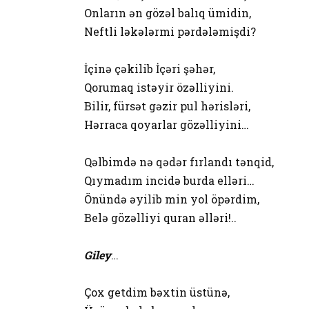
Onların ən gözəl balıq ümidin,
Neftli ləkələrmi pərdələmişdi?
İçinə çəkilib İçəri şəhər,
Qorumaq istəyir özəlliyini.
Bilir, fürsət gəzir pul hərisləri,
Hərraca qoyarlar gözəlliyini…
Qəlbimdə nə qədər fırlandı tənqid,
Qıymadım incidə burda elləri…
Önündə əyilib min yol öpərdim,
Belə gözəlliyi quran əlləri!..
Giley
…
Çox getdim bəxtin üstünə,