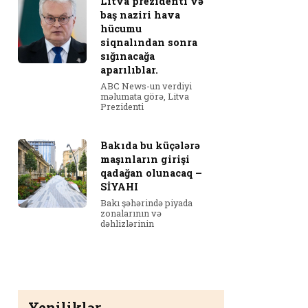
Litva prezidenti və
baş naziri hava
hücumu
siqnalından sonra
sığınacağa
aparılıblar.
ABC News-un verdiyi
məlumata görə, Litva
Prezidenti
Bakıda bu küçələrə
maşınların girişi
qadağan olunacaq –
SİYAHI
Bakı şəhərində piyada
zonalarının və
dəhlizlərinin
Yeniliklər