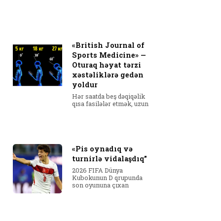
«British Journal of
Sports Medicine» —
Oturaq həyat tərzi
xəstəliklərə gedən
yoldur
Hər saatda beş dəqiqəlik
qısa fasilələr etmək, uzun
«Pis oynadıq və
turnirlə vidalaşdıq”
2026 FIFA Dünya
Kubokunun D qrupunda
son oyununa çıxan