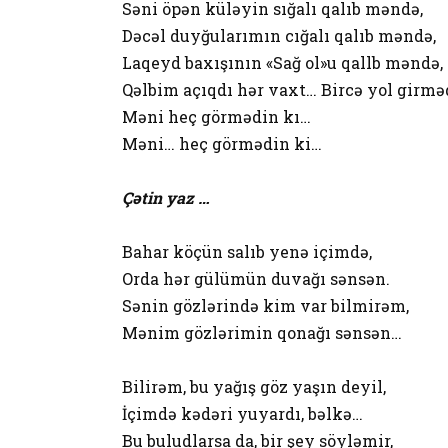
Səni öpən küləyin sığalı qalıb məndə,
Dəcəl duyğularımın cığalı qalıb məndə,
Laqeyd baxışının «Sağ ol»u qallb məndə,
Qəlbim açıqdı hər vaxt… Bircə yol girmə
Məni heç görmədin kı…
Məni… heç görmədin ki…
Çətin yaz …
Bahar köçün salıb yenə içimdə,
Orda hər gülümün duvağı sənsən.
Sənin gözlərində kim var bilmirəm,
Mənim gözlərimin qonağı sənsən…
Bilirəm, bu yağış göz yaşın deyil,
İçimdə kədəri yuyardı, bəlkə…
Bu buludlarsa da, bir şey söyləmir,