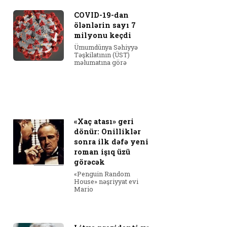
COVID-19-dan
ölənlərin sayı 7
milyonu keçdi
Ümumdünya Səhiyyə
Təşkilatının (ÜST)
məlumatına görə
«Xaç atası» geri
dönür: Onilliklər
sonra ilk dəfə yeni
roman işıq üzü
görəcək
«Penguin Random
House» nəşriyyat evi
Mario