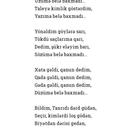
Üzümə belə baxmadı…
Taleyə kimlik göstərdim,
Yazıma belə baxmadı…
Yönəldim göylərə sarı,
Tökdü saçlarıma qarı,
Dedim, şükr eləyim barı,
Sözümə belə baxmadı…
Xata gəldi, qanun dedim,
Qada gəldi, qanun dedim,
Gəda gəldi, qanun dedim,
Düzümə belə baxmadı…
Bildim, Tanrıdı dərd güdən,
Seçir, kimlərdi loş gödən,
Biyətdən dərisi gedən,