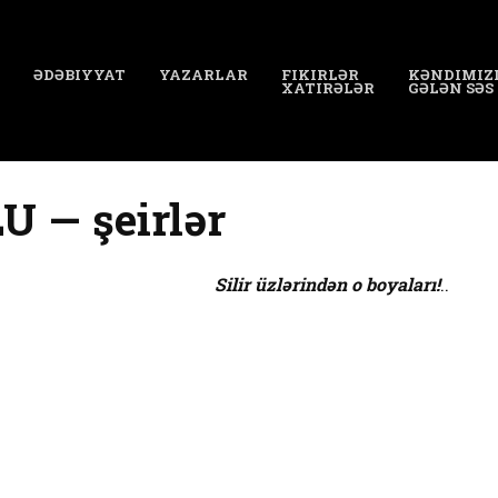
ƏDƏBIYYAT
YAZARLAR
FIKIRLƏR
KƏNDIMIZ
XATIRƏLƏR
GƏLƏN SƏS
 — şeirlər
Silir üzlərindən o boyaları!
..