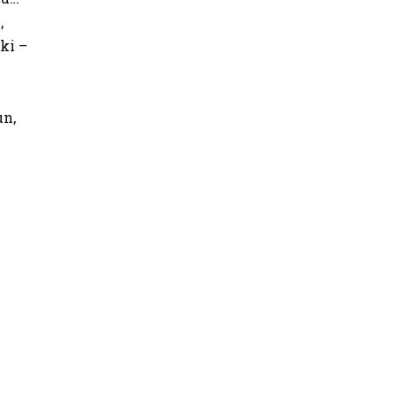
,
ki –
un,