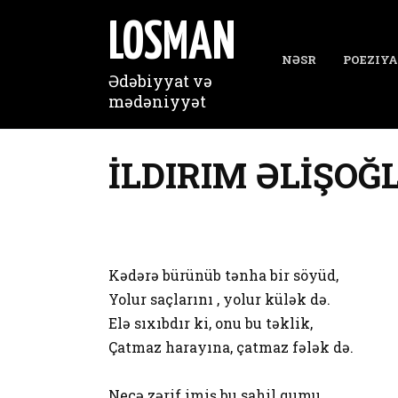
Перейти
к
LOSMAN
содержанию
NƏSR
POEZIYA
Ədəbiyyat və
mədəniyyət
İLDIRIM ƏLİŞOĞLU
Kədərə bürünüb tənha bir söyüd,
Yolur saçlarını , yolur külək də.
Elə sıxıbdır ki, onu bu təklik,
Çatmaz harayına, çatmaz fələk də.
Necə zərif imiş bu sahil qumu,