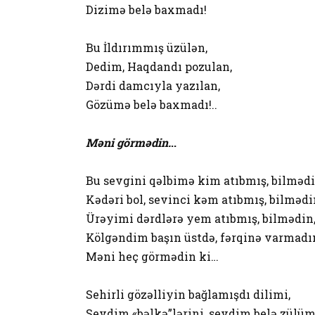
Dizimə belə baxmadı!
Bu İldırımmış üzülən,
Dedim, Haqdandı pozulan,
Dərdi damcıyla yazılan,
Gözümə belə baxmadı!..
Məni görmədin.
..
Bu sevgini qəlbimə kim atıbmış, bilmədi
Kədəri bol, sevinci kəm atıbmış, bilmədi
Ürəyimi dərdlərə yem atıbmış, bilmədin
Kölgəndim başın üstdə, fərqinə varmadı
Məni heç görmədin ki…
Sehirli gözəlliyin bağlamışdı dilimi,
Sevdim «bəlkə”lərini, sevdim belə zülü