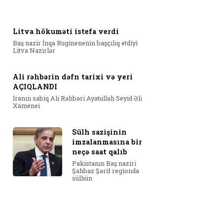
Litva hökuməti istefa verdi
Baş nazir İnqa Ruginenenin başçılıq etdiyi
Litva Nazirlər
Ali rəhbərin dəfn tarixi və yeri
AÇIQLANDI
İranın sabiq Ali Rəhbəri Ayətullah Seyid Əli
Xamenei
Sülh sazişinin
imzalanmasına bir
neçə saat qalıb
Pakistanın Baş naziri
Şahbaz Şərif regionda
sülhün