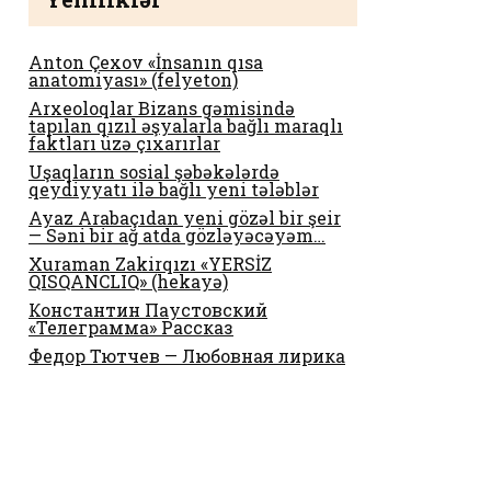
Anton Çexov «İnsanın qısa
anatomiyası» (felyeton)
Arxeoloqlar Bizans gəmisində
tapılan qızıl əşyalarla bağlı maraqlı
faktları üzə çıxarırlar
Uşaqların sosial şəbəkələrdə
qeydiyyatı ilə bağlı yeni tələblər
Ayaz Arabaçıdan yeni gözəl bir şeir
— Səni bir ağ atda gözləyəcəyəm…
Xuraman Zakirqızı «YERSİZ
QISQANCLIQ» (hekayə)
Константин Паустовский
«Телеграмма» Рассказ
Федор Тютчев — Любовная лирика