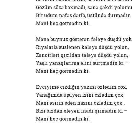
Gözüm sözə baxmadı, sənə çəkdi yolumu
Bir udum nəfəs dərib, üstündə durmadın 
Məni heç görmədin ki…
Mənə buynuz göstərən fələyə düşdü yol
Riyalarla süslənən kələyə düşdü yolun,
Zəncirləri qızıldan tələyə düşdü yolun,
Yaşlı yanaqlarıma əlini sürtmədin ki –
Məni heç görmədin ki…
Evciyimə cızdığın yazını özlədim çox,
Yanağımda üşüyən izini özlədim çox,
Məni əsirin edən nazını özlədim çox ,
Bizi bizdən eləyən inadı qırmadın ki –
Məni heç görmədin ki…