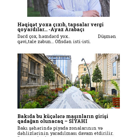
Həqiqət yoxa çıxıb, tapsalar vergi
qoyardılar… -Ayaz Arabaçı
Dərd çox, həmdərd yox.. Düşmən
qəvi,tale zəbun… Ofisdən isti-isti.
Bakıda bu küçələrə maşınların girişi
qadağan olunacaq – SİYAHI
Bakı şəhərində piyada zonalarının və
dəhlizlərinin yaradılması davam etdirilir.