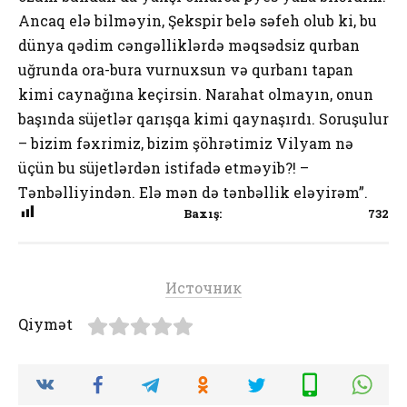
Ancaq elə bilməyin, Şekspir belə səfeh olub ki, bu
dünya qədim cəngəlliklərdə məqsədsiz qurban
uğrunda ora-bura vurnuxsun və qurbanı tapan
kimi caynağına keçirsin. Narahat olmayın, onun
başında süjetlər qarışqa kimi qaynaşırdı. Soruşulur
– bizim fəxrimiz, bizim şöhrətimiz Vilyam nə
üçün bu süjetlərdən istifadə etməyib?! –
Tənbəlliyindən. Elə mən də tənbəllik eləyirəm”.
Baxış:
732
Источник
Qiymət