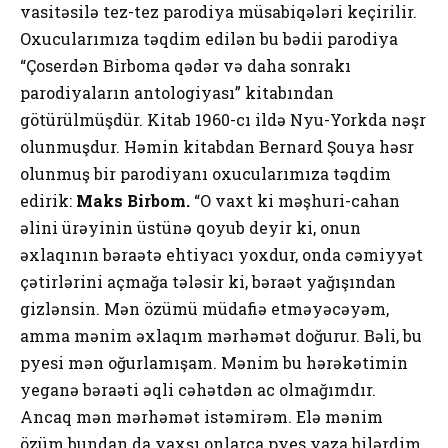
vasitəsilə tez-tez parodiya müsabiqələri keçirilir.
Oxucularımıza təqdim edilən bu bədii parodiya
“Çoserdən Birboma qədər və daha sonrakı
parodiyaların antologiyası” kitabından
götürülmüşdür. Kitab 1960-cı ildə Nyu-Yorkda nəşr
olunmuşdur. Həmin kitabdan Bernard Şouya həsr
olunmuş bir parodiyanı oxucularımıza təqdim
edirik:
Maks Birbom.
“O vaxt ki məşhuri-cahan
əlini ürəyinin üstünə qoyub deyir ki, onun
əxlaqının bəraətə ehtiyacı yoxdur, onda cəmiyyət
çətirlərini açmağa tələsir ki, bəraət yağışından
gizlənsin. Mən özümü müdafiə etməyəcəyəm,
amma mənim əxlaqım mərhəmət doğurur. Bəli, bu
pyesi mən oğurlamışam. Mənim bu hərəkətimin
yeganə bəraəti əqli cəhətdən ac olmağımdır.
Ancaq mən mərhəmət istəmirəm. Elə mənim
özüm bundan da yaxşı onlarca pyes yaza bilərdim.