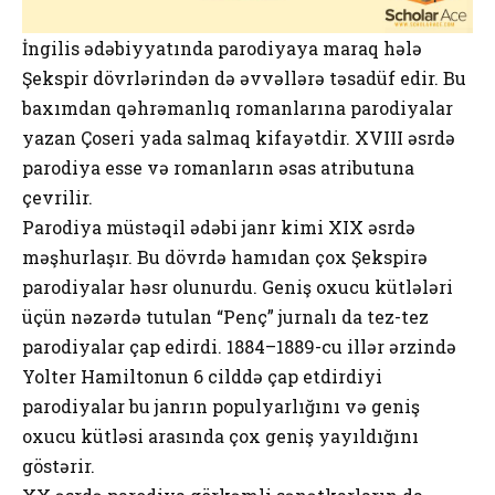
İngilis ədəbiyyatında parodiyaya maraq hələ
Şekspir dövrlərindən də əvvəllərə təsadüf edir. Bu
baxımdan qəhrəmanlıq romanlarına parodiyalar
yazan Çoseri yada salmaq kifayətdir. XVIII əsrdə
parodiya esse və romanların əsas atributuna
çevrilir.
Parodiya müstəqil ədəbi janr kimi XIX əsrdə
məşhurlaşır. Bu dövrdə hamıdan çox Şekspirə
parodiyalar həsr olunurdu. Geniş oxucu kütlələri
üçün nəzərdə tutulan “Penç” jurnalı da tez-tez
parodiyalar çap edirdi. 1884–1889-cu illər ərzində
Yolter Hamiltonun 6 cilddə çap etdirdiyi
parodiyalar bu janrın populyarlığını və geniş
oxucu kütləsi arasında çox geniş yayıldığını
göstərir.