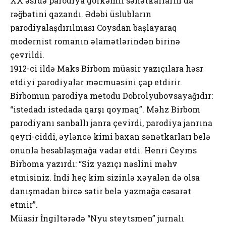
XX əsrdə parodiya görkəmli sənətkarların da
rəğbətini qazandı. Ədəbi üslubların
parodiyalaşdırılması Coysdan başlayaraq
modernist romanın əlamətlərindən birinə
çevrildi.
1912-ci ildə Maks Birbom müasir yazıçılara həsr
etdiyi parodiyalar məcmuəsini çap etdirir.
Birbomun parodiya metodu Dobrolyubovsayağıdır:
“istedadı istedada qarşı qoymaq”. Məhz Birbom
parodiyanı sanballı janra çevirdi, parodiya janrına
qeyri-ciddi, əyləncə kimi baxan sənətkarları belə
onunla hesablaşmağa vadar etdi. Henri Ceyms
Birboma yazırdı: “Siz yazıçı nəslini məhv
etmisiniz. İndi heç kim sizinlə xəyalən də olsa
danışmadan bircə sətir belə yazmağa cəsarət
etmir”.
Müasir İngiltərədə “Nyu steytsmen” jurnalı