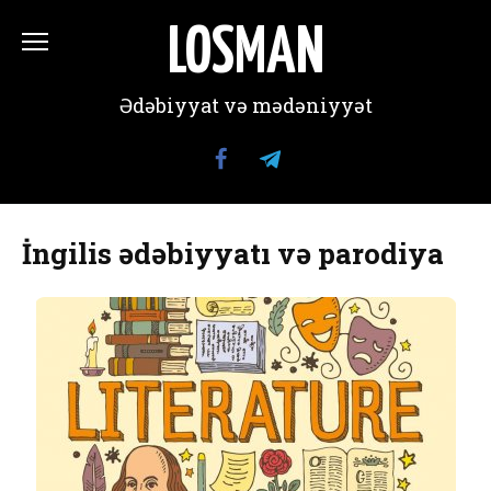
Перейти
к
LOSMAN
содержанию
Ədəbiyyat və mədəniyyət
İngilis ədəbiyyatı və parodiya