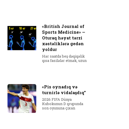
«British Journal of
Sports Medicine» —
Oturaq həyat tərzi
xəstəliklərə gedən
yoldur
Hər saatda beş dəqiqəlik
qısa fasilələr etmək, uzun
«Pis oynadıq və
turnirlə vidalaşdıq”
2026 FIFA Dünya
Kubokunun D qrupunda
son oyununa çıxan