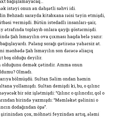
vaxt bağışlamayacaq…
k istəyi onun ən dəhşətli səhvi idi.
 Behzadı sarayda kitabxana rəisi təyin etmişdi,
ütbəsi vermişdi. Bütün istedadlı insanları-şair,
ay ətrafında toplayıb onlara qayğı göstərmişdi.
ndə Şah İsmayılın ova çıxması haqda belə yazır:
t bağışlayardı. Pələng sorağı gətirənə yəhərsiz at.
yni mənbədə Şah İsmayılın son dərəcə əliaçıq
t boş olduğu deyilir.
un olduğunu demək çətindir. Amma onun
oldumu? Olmadı.
ni yarıya bölmüşdü. Sultan Səlim ondan həmin
ltana yollamışdı. Sultan demişdi ki, bu, o qılınc
yəcək bir söz işlətmişdi: “Qılınc o qılıncdır, qol o
arından birində yazmışdı: “Məmləkət gəlinini o
lıncın dodağından öpə”.
 şirinindən çox, möhnəti feyzindən artıq, ələmi