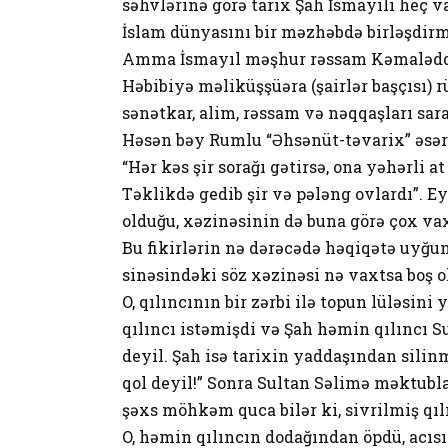
səhvlərinə görə tarix Şah İsmayılı heç 
İslam dünyasını bir məzhəbdə birləşdirmə
Amma İsmayıl məşhur rəssam Kəmaləddin
Həbibiyə məliküşşüəra (şairlər başçısı) r
sənətkar, alim, rəssam və nəqqaşları sar
Həsən bəy Rumlu “Əhsənüt-təvarix” əsəri
“Hər kəs şir sorağı gətirsə, ona yəhərli a
Təklikdə gedib şir və pələng ovlardı”. E
olduğu, xəzinəsinin də buna görə çox vax
Bu fikirlərin nə dərəcədə həqiqətə uyğ
sinəsindəki söz xəzinəsi nə vaxtsa boş 
O, qılıncının bir zərbi ilə topun lüləsi
qılıncı istəmişdi və Şah həmin qılıncı Su
deyil. Şah isə tarixin yaddaşından silinmə
qol deyil!” Sonra Sultan Səlimə məktubl
şəxs möhkəm quca bilər ki, sivrilmiş qı
O, həmin qılıncın dodağından öpdü, acısı