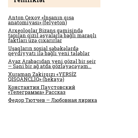
Anton Çexov «İnsanın qısa
anatomiyası» (felyeton)
Arxeoloqlar Bizans gəmisində
tapılan qızıl əşyalarla bağlı maraqlı
faktları üzə çıxarırlar
Uşaqların sosial şəbəkələrdə
qeydiyyatı ilə bağlı yeni tələblər
Ayaz Arabaçıdan yeni gözəl bir şeir
— Səni bir ağ atda gözləyəcəyəm…
Xuraman Zakirqızı «YERSİZ
QISQANCLIQ» (hekayə)
Константин Паустовский
«Телеграмма» Рассказ
Федор Тютчев — Любовная лирика