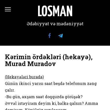
Перейти
к
LOSMAN
содержанию
Ədəbiyyat və mədəniyyət
Kərimin ördəkləri (hekayə),
Murad Muradov
(Hekayələri burada)
Günün ikinci yarısı saat beşdə telefonum zəng
çalır.
-Bu gün, axşam saat doqquzda görüşək?
Əvvəl istəyirəm deyim ki, bəlkə qalsın? Amma
demirəm. Könülsüz razılaşıram.