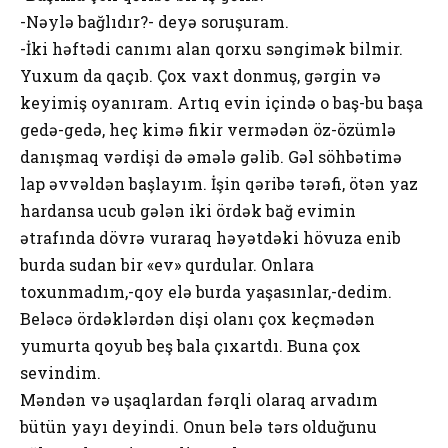
-Nəylə bağlıdır?- deyə soruşuram.
-İki həftədi canımı alan qorxu səngimək bilmir.
Yuxum da qaçıb. Çox vaxt donmuş, gərgin və
keyimiş oyanıram. Artıq evin içində o baş-bu başa
gedə-gedə, heç kimə fikir vermədən öz-özümlə
danışmaq vərdişi də əmələ gəlib. Gəl söhbətimə
lap əvvəldən başlayım. İşin qəribə tərəfi, ötən yaz
hardansa ucub gələn iki ördək bağ evimin
ətrafında dövrə vuraraq həyətdəki hövuza enib
burda sudan bir «ev» qurdular. Onlara
toxunmadım,-qoy elə burda yaşasınlar,-dedim.
Beləcə ördəklərdən dişi olanı çox keçmədən
yumurta qoyub beş bala çıxartdı. Buna çox
sevindim.
Məndən və uşaqlardan fərqli olaraq arvadım
bütün yayı deyindi. Onun belə tərs olduğunu