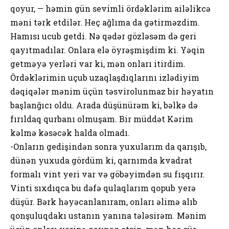
qoyur, — həmin gün sevimli ördəklərim ailəlikcə
məni tərk etdilər. Heç ağlıma da gətirməzdim.
Hamısı ucub getdi. Nə qədər gözləsəm də geri
qayıtmadılar. Onlara elə öyrəşmişdim ki. Yəqin
getməyə yerləri var ki, mən onları itirdim.
Ördəklərimin uçub uzaqlaşdıqlarını izlədiyim
dəqiqələr mənim üçün təsvirolunmaz bir həyatın
başlanğıcı oldu. Arada düşünürəm ki, bəlkə də
fırıldaq qurbanı olmuşam. Bir müddət Kərim
kəlmə kəsəcək halda olmadı.
-Onların gedişindən sonra yuxularım da qarışıb,
dünən yuxuda gördüm ki, qarnımda kvadrat
formalı vint yeri var və göbəyimdən su fışqırır.
Vinti sıxdıqca bu dəfə qulaqlarım qopub yerə
düşür. Bərk həyəcanlanıram, onları əlimə alıb
qonşuluqdakı ustanın yanına tələsirəm. Mənim