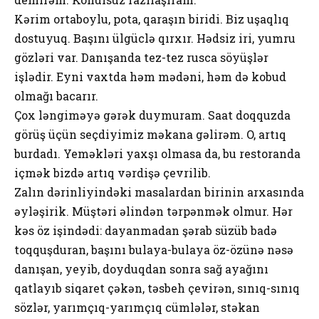
Kərim ortaboylu, pota, qaraşın biridi. Biz uşaqlıq
dostuyuq. Başını ülgüclə qırxır. Hədsiz iri, yumru
gözləri var. Danışanda tez-tez rusca söyüşlər
işlədir. Eyni vaxtda həm mədəni, həm də kobud
olmağı bacarır.
Çox ləngiməyə gərək duymuram. Saat doqquzda
görüş üçün seçdiyimiz məkana gəlirəm. O, artıq
burdadı. Yeməkləri yaxşı olmasa da, bu restoranda
içmək bizdə artıq vərdişə çevrilib.
Zalın dərinliyindəki masalardan birinin arxasında
əyləşirik. Müştəri əlindən tərpənmək olmur. Hər
kəs öz işindədi: dayanmadan şərab süzüb badə
toqquşduran, başını bulaya-bulaya öz-özünə nəsə
danışan, yeyib, doyduqdan sonra sağ ayağını
qatlayıb siqaret çəkən, təsbeh çevirən, sınıq-sınıq
sözlər, yarımçıq-yarımçıq cümlələr, stəkan