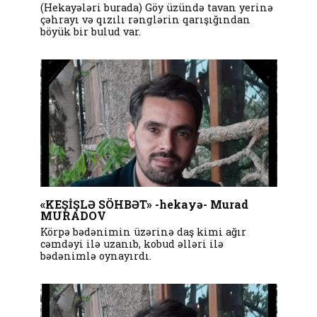
(Hekayələri burada) Göy üzündə tavan yerinə
çəhrayı və qızılı rənglərin qarışığından
böyük bir bulud var.
«KEŞİŞLƏ SÖHBƏT» -hekayə- Murad
MURADOV
Körpə bədənimin üzərinə daş kimi ağır
cəmdəyi ilə uzanıb, kobud əlləri ilə
bədənimlə oynayırdı.