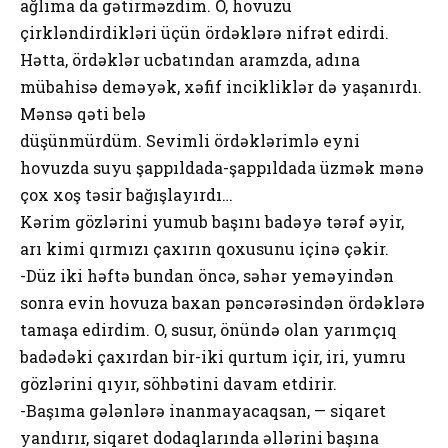
ağlıma da gətirməzdim. O, hovuzu
çirkləndirdikləri üçün ördəklərə nifrət edirdi.
Hətta, ördəklər ucbatından aramzda, adına
mübahisə deməyək, xəfif incikliklər də yaşanırdı.
Mənsə qəti belə
düşünmürdüm. Sevimli ördəklərimlə eyni
hovuzda suyu şappıldada-şappıldada üzmək mənə
çox xoş təsir bağışlayırdı…
Kərim gözlərini yumub başını badəyə tərəf əyir,
arı kimi qırmızı çaxırın qoxusunu içinə çəkir.
-Düz iki həftə bundan öncə, səhər yeməyindən
sonra evin hovuza baxan pəncərəsindən ördəklərə
tamaşa edirdim. O, susur, önündə olan yarımçıq
badədəki çaxırdan bir-iki qurtum içir, iri, yumru
gözlərini qıyır, söhbətini davam etdirir.
-Başıma gələnlərə inanmayacaqsan, — siqaret
yandırır, siqaret dodaqlarında əllərini başına