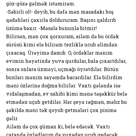
göz-gözə gəlmək istəmirəm.
-Səbirli ol!- deyib, bu dəfə mən masadakı boş
qədəhləri çaxırla doldururam. Başını qaldırıb
üzümə baxır. -Məsələ bununla bitmir!
Bilirsən, mən çox qorxuram, ailəm də bu ördək
sürüsü kimi elə bilirəm tezliklə ucub əlimdən
çıxacaq. Ürəyimə damıb. O, ördəklər mənim
evimin həyətində yuva qurdular, bala çıxartdılar,
sonra onlara üzməyi, uçmağı öyrətdilər. Bütün
bunları mənim sayəmdə bacardılar. Elə bilirdim
məni özlərinə doğma bilirlər. Vaxtı gələndə isə
vidalaşmadan, ev sahibi kimi mənə təşəkkür belə
etmədən uçub getdilər. Hər şeyə rəğmən, məhz bu
şəkildə məni tək qoyub getmələri çox pisimə
gəlir.
Ailəm də çox güman ki, belə edəcək. Vaxtı
çatanda övladlarım da yuvadan ucub gedəcək.