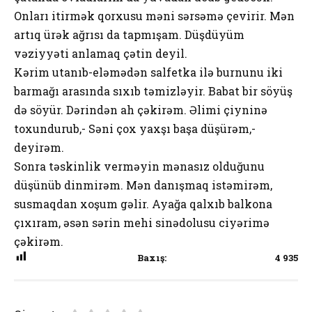
Onları itirmək qorxusu məni sərsəmə çevirir. Mən
artıq ürək ağrısı da tapmışam. Düşdüyüm
vəziyyəti anlamaq çətin deyil.
Kərim utanıb-eləmədən salfetka ilə burnunu iki
barmağı arasında sıxıb təmizləyir. Babat bir söyüş
də söyür. Dərindən ah çəkirəm. Əlimi çiyninə
toxundurub,- Səni çox yaxşı başa düşürəm,-
deyirəm.
Sonra təskinlik verməyin mənasız olduğunu
düşünüb dinmirəm. Mən danışmaq istəmirəm,
susmaqdan xoşum gəlir. Ayağa qalxıb balkona
çıxıram, əsən sərin mehi sinədolusu ciyərimə
çəkirəm.
Baxış:
4 935