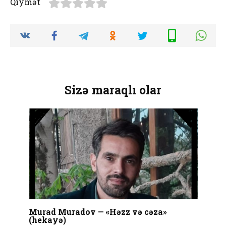
Qiymət
Sizə maraqlı olar
Murad Muradov — «Həzz və cəza»
(hekayə)