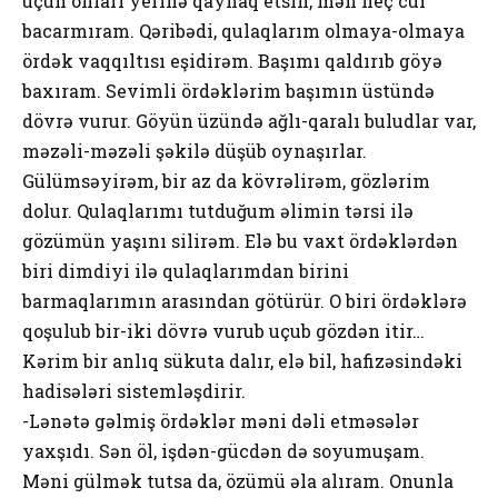
üçün onları yerinə qaynaq etsin, mən heç cür
bacarmıram. Qəribədi, qulaqlarım olmaya-olmaya
ördək vaqqıltısı eşidirəm. Başımı qaldırıb göyə
baxıram. Sevimli ördəklərim başımın üstündə
dövrə vurur. Göyün üzündə ağlı-qaralı buludlar var,
məzəli-məzəli şəkilə düşüb oynaşırlar.
Gülümsəyirəm, bir az da kövrəlirəm, gözlərim
dolur. Qulaqlarımı tutduğum əlimin tərsi ilə
gözümün yaşını silirəm. Elə bu vaxt ördəklərdən
biri dimdiyi ilə qulaqlarımdan birini
barmaqlarımın arasından götürür. O biri ördəklərə
qoşulub bir-iki dövrə vurub uçub gözdən itir…
Kərim bir anlıq sükuta dalır, elə bil, hafizəsindəki
hadisələri sistemləşdirir.
-Lənətə gəlmiş ördəklər məni dəli etməsələr
yaxşıdı. Sən öl, işdən-gücdən də soyumuşam.
Məni gülmək tutsa da, özümü əla alıram. Onunla