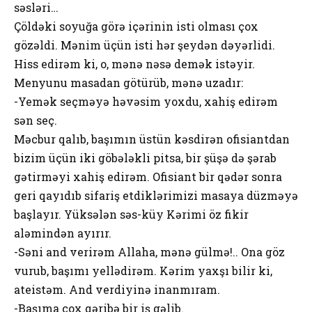
səsləri…
Çöldəki soyuğa görə içərinin isti olması çox
gözəldi. Mənim üçün isti hər şeydən dəyərlidi.
Hiss edirəm ki, o, mənə nəsə demək istəyir.
Menyunu masadan götürüb, mənə uzadır:
-Yemək seçməyə həvəsim yoxdu, xahiş edirəm
sən seç.
Məcbur qalıb, başımın üstün kəsdirən ofisiantdan
bizim üçün iki göbələkli pitsa, bir şüşə də şərab
gətirməyi xahiş edirəm. Ofisiant bir qədər sonra
geri qayıdıb sifariş etdiklərimizi masaya düzməyə
başlayır. Yüksələn səs-küy Kərimi öz fikir
aləmindən ayırır.
-Səni and verirəm Allaha, mənə gülmə!.. Ona göz
vurub, başımı yellədirəm. Kərim yaxşı bilir ki,
ateistəm. And verdiyinə inanmıram.
-Başıma çox qəribə bir iş gəlib.