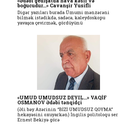
«Ədəbi gedişatda hava kəsif və
boğucudur…» Cavanşir Yusifli
Digər yazıları burada Ümumi mənzərəni
bilmək istədikdə, sadəcə, kaleydoskopu
yavaşca çevirmək, gördüyünü
«UMUD UMUDSUZ DEYIL…» VAQİF
OSMANOV Ədəbi tənqidçi
(Əli bəy Azərinin “BİZİ UMUDSUZ QOYMA”
hekayəsini oxuyarkən) İngilis politoloqu ser
Ernest Bekiyə görə