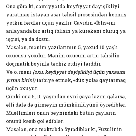
Ona görə ki, cəmiyyətdə keyfiyyət dəyişikliyi
yaratmaq istəyən əsər təhsil prosesindən keçmiş
yetkin fərdlər üçün yazılır. Cavidin «İblis»ini
anlayanda biz artıq iblisin ya kürəkəni oluruq ya
işçisi, ya da dostu.
Məsələn, mənim yazılarımın 5, yaxud 10 yaşlı
oxucusu yoxdur. Mənim oxucum artıq təhsilin
doqmatik beyinlə təchiz etdiyi fərddir.
Və o, məni
(oxu: keyfiyyət dəyişikliyi üçün yaxasını
yırtan birini)
tərbiyə etmək, «düz yola» qaytarmaq
üçün oxuyur.
Çünki ona 5, 10 yaşından eyni çaya lazım gələrsə,
əlli dəfə də girməyin mümkünlüyünü öyrədiblər.
Müəllimləri onun beynindəki bütün çayların
önünü kəsib göl ediblər.
Məsələn, ona məktəbdə öyrədiblər ki, Füzulinin