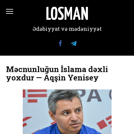
Перейти
к
LOSMAN
содержанию
Ədəbiyyat və mədəniyyət
Məcnunluğun İslama dəxli
yoxdur — Aqşin Yenisey