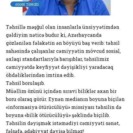
ƏDƏBİ TƏNQİD
Təhsillə məşğul olan insanlarla ünsiyyətimdən
gəldiyim nəticə budur ki, Azərbaycanda
gözlənilən fəlakətin ən böyüyü baş verib: təhsil
sahəsində çalışanlar cəmiyyətin mövcud sosial,
əxlaqi standartlarıyla barışıblar, təhsilimiz
cəmiyyətdə keyfiyyət dəyişikliyi yaradacaq
öhdəliklərindən imtina edib.
Təhsil borulaşıb.
Müəllim özünü içindən sıravi biliklər axan bir
boru olaraq görür. Eynən medianın boyuna biçilən
«informasiya ötürücülüyü» missiyası təhsilin də
boyuna «bilik ötürücülüyü» şəklində biçilib.
Təhsilin dəyişmək istəmədiyi cəmiyyəti sənət,
fəlsəfə, ədəbiyyat dəyişə bilməz!