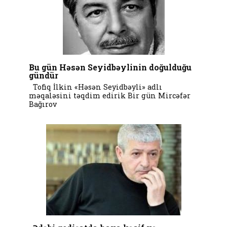
Bu gün Həsən Seyidbəylinin doğulduğu
gündür
Tofiq İlkin «Həsən Seyidbəyli» adlı
məqaləsini təqdim edirik Bir gün Mircəfər
Bağırov