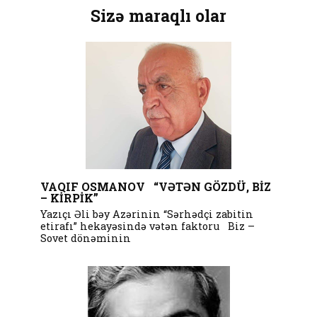
Sizə maraqlı olar
VAQIF OSMANOV “VƏTƏN GÖZDÜ, BİZ
– KİRPİK”
Yazıçı Əli bəy Azərinin “Sərhədçi zabitin
etirafı” hekayəsində vətən faktoru Biz –
Sovet dönəminin