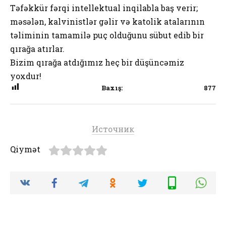
Təfəkkür fərqi intellektual inqilabla baş verir;
məsələn, kalvinistlər gəlir və katolik atalarının
təliminin tamamilə puç olduğunu sübut edib bir
qırağa atırlar.
Bizim qırağa atdığımız heç bir düşüncəmiz
yoxdur!
Baxış:
877
Источник
Qiymət