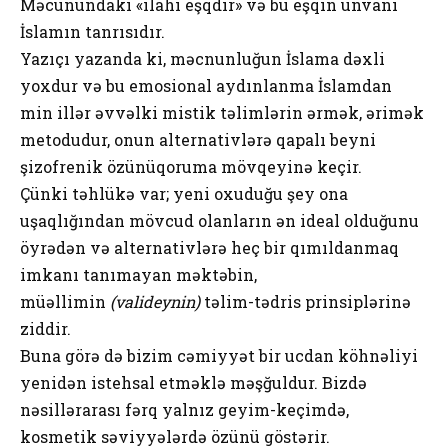
Məcunundakı «ilahi eşqdir» və bu eşqin ünvanı
İslamın tanrısıdır.
Yazıçı yazanda ki, məcnunluğun İslama dəxli
yoxdur və bu emosional aydınlanma İslamdan
min illər əvvəlki mistik təlimlərin ərmək, ərimək
metodudur, onun alternativlərə qapalı beyni
şizofrenik özünüqoruma mövqeyinə keçir.
Çünki təhlükə var; yeni oxuduğu şey ona
uşaqlığından mövcud olanların ən ideal olduğunu
öyrədən və alternativlərə heç bir qımıldanmaq
imkanı tanımayan məktəbin,
müəllimin
(valideynin)
təlim-tədris prinsiplərinə
ziddir.
Buna görə də bizim cəmiyyət bir ucdan köhnəliyi
yenidən istehsal etməklə məşğuldur. Bizdə
nəsillərarası fərq yalnız geyim-keçimdə,
kosmetik səviyyələrdə özünü göstərir.