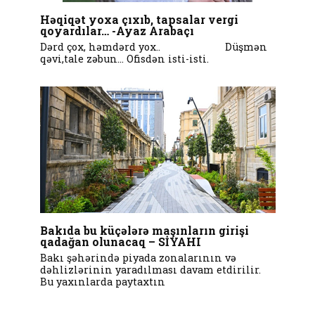
Həqiqət yoxa çıxıb, tapsalar vergi
qoyardılar… -Ayaz Arabaçı
Dərd çox, həmdərd yox.. Düşmən
qəvi,tale zəbun… Ofisdən isti-isti.
Bakıda bu küçələrə maşınların girişi
qadağan olunacaq – SİYAHI
Bakı şəhərində piyada zonalarının və
dəhlizlərinin yaradılması davam etdirilir.
Bu yaxınlarda paytaxtın