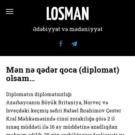
Перейти
к
LOSMAN
содержанию
Ədəbiyyat və mədəniyyət
Mən nə qədər qoca (diplomat)
olsam…
Diplomatın diplomatsızlığı
Azərbaycanın Böyük Britaniya, Norveç və
İsveçdəki keçmiş səfiri Rafael İbrahimov Çester
Kral Məhkəməsində cinsi zorakılığa görə 2 il
sınaq müddəti ilə 16 ay müddətinə azadlıqdan
məhrum edilib, 20 gün reabilitasiya fəaliyyəti və