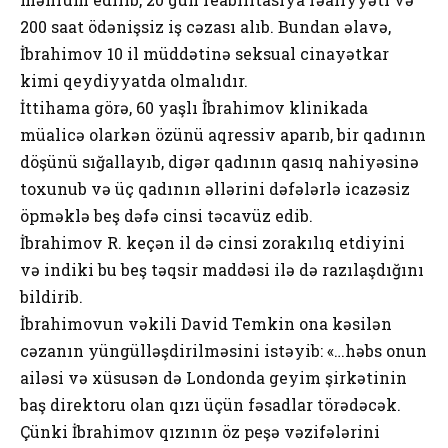
200 saat ödənişsiz iş cəzası alıb. Bundan əlavə,
İbrahimov 10 il müddətinə seksual cinayətkar
kimi qeydiyyatda olmalıdır.
İttihama görə, 60 yaşlı İbrahimov klinikada
müalicə olarkən özünü aqressiv aparıb, bir qadının
döşünü sığallayıb, digər qadının qasıq nahiyəsinə
toxunub və üç qadının əllərini dəfələrlə icazəsiz
öpməklə beş dəfə cinsi təcavüz edib.
İbrahimov R. keçən il də cinsi zorakılıq etdiyini
və indiki bu beş təqsir maddəsi ilə də razılaşdığını
bildirib.
İbrahimovun vəkili David Temkin ona kəsilən
cəzanın yüngülləşdirilməsini istəyib: «…həbs onun
ailəsi və xüsusən də Londonda geyim şirkətinin
baş direktoru olan qızı üçün fəsadlar törədəcək.
Çünki İbrahimov qızının öz peşə vəzifələrini