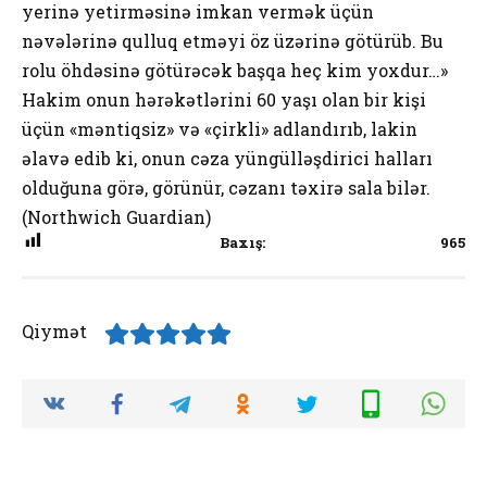
yerinə yetirməsinə imkan vermək üçün
nəvələrinə qulluq etməyi öz üzərinə götürüb. Bu
rolu öhdəsinə götürəcək başqa heç kim yoxdur…»
Hakim onun hərəkətlərini 60 yaşı olan bir kişi
üçün «məntiqsiz» və «çirkli» adlandırıb, lakin
əlavə edib ki, onun cəza yüngülləşdirici halları
olduğuna görə, görünür, cəzanı təxirə sala bilər.
(Northwich Guardian)
Baxış:
965
Qiymət