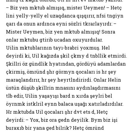
– Biz yenә mәktub almışıq, mister Ueymen! – Hetç
әlini yellәyә-yellәyә elә uzaqdanca qışqırır, nәfәsi tәngiyәn
qarı da onun ardınca eyni sözlәri tәkrarlayırdı: –
Mister Ueymen, biz yenә mәktub almışıq! Sonra
onlar mәktubu gәtirib ucadan oxuyurdular.
Uilin mәktublarının tayı-bәrabәri yoxmuş. Hel
deyirdi ki, Uil kağızda şәkil çәkmәyә dә tәnbәllik etmirdi.
Şәkillәri öz gündәlik hәyatından, gördüyü adamlardan
çәkirmiş, ömründә şәhәr görmәyәn qocaları isә hәr şey
maraqlandırır, hәr şey heyrәtlәndirirdi. Onlar Helin
üstünә düşüb şәkillәrin mәnasını aydınlaşdırmasını
tәlәb edir, Uilin yaşayışı barәdә әn xırda şeylәri belә
öyrәnmәk istәklәrilә eynәn balaca uşağı xatırladırdılar.
Hәr mәktubda Uil qocaları şәhәrә dәvәt etsә dә, Hetç
deyirdi: – Yox, biz ora gedәn deyilik. Bәyәm biz işi
buraxıb bir yana gedә bilәrik? Hetç ömründә