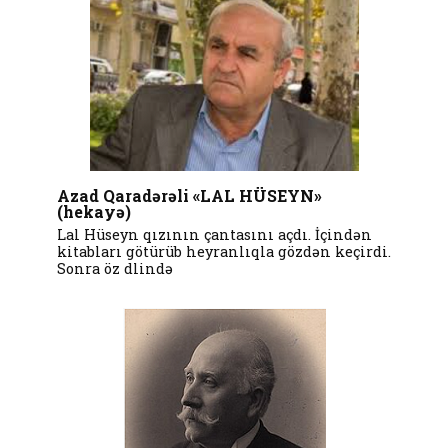
Azad Qaradərəli «LAL HÜSEYN»
(hekayə)
Lal Hüseyn qızının çantasını açdı. İçindən
kitabları götürüb heyranlıqla gözdən keçirdi.
Sonra öz dlində