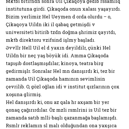
Mәktәbi bitirәndәn sonra Uil Çikaqoya gedib rәssamlıq
institutuna girdi. Çikaqoda onun xalası yaşayırdı.
Bizim yerlimiz Hel Ueymen dә orda olurdu – o,
Çikaqoya Uildәn iki il qabaq getmişdi vә
universiteti bitirib tәzәdәn doğma şәhәrimizә qayıtdı,
mәktәb direktoru vәzifәsindә işlәmәyә başladı.
Əvvәllәr Hellә Uil elә dә yaxın deyildilәr, çünki Hel
Uildәn bir neçә yaş böyük idi. Amma Çikaqoda
tapışıb dostlaşmışdılar; kinoya, teatra birgә
gedirmişlәr. Sonralar Hel mәnә danışırdı ki, tez bir
zamanda Uil Çikaqoda hamının sevimlisinә
çevrilib. O, gözәl oğlan idi vә institut qızlarının çox
xoşuna gәlirmiş.
Hel danışırdı ki, onu az qala hәr axşam bir yerә
qonaq çağırırdılar. Öz mәzәli rәsmlәrini isә Uil tez bir
zamanda satıb әmәlli-başlı qazanmağa başlamışdı.
Rәsmlәr reklamın әsl malı olduğundan ona yaxşıca