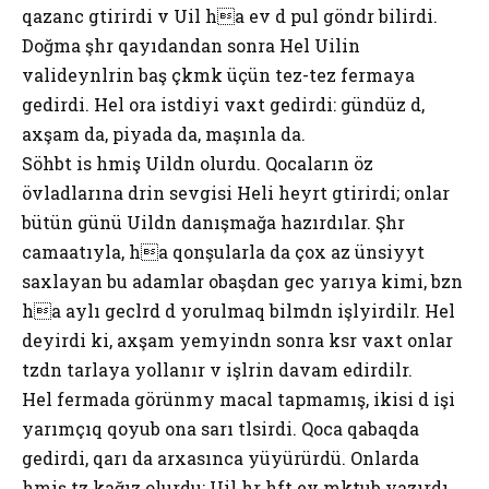
qazanc gәtirirdi vә Uil hәa evә dә pul göndәrә bilirdi.
Doğma şәhәrә qayıdandan sonra Hel Uilin
valideynlәrinә baş çәkmәk üçün tez-tez fermaya
gedirdi. Hel ora istәdiyi vaxt gedirdi: gündüz dә,
axşam da, piyada da, maşınla da.
Söhbәt isә hәmişә Uildәn olurdu. Qocaların öz
övladlarına dәrin sevgisi Heli heyrәtә gәtirirdi; onlar
bütün günü Uildәn danışmağa hazırdılar. Şәhәr
camaatıyla, hәa qonşularla da çox az ünsiyyәt
saxlayan bu adamlar obaşdan gecә yarıya kimi, bәzәn
hәa aylı gecәlәrdә dә yorulmaq bilmәdәn işlәyirdilәr. Hel
deyirdi ki, axşam yemәyindәn sonra әksәr vaxt onlar
tәzәdәn tarlaya yollanır vә işlәrinә davam edirdilәr.
Hel fermada görünmәyә macal tapmamış, ikisi dә işi
yarımçıq qoyub ona sarı tәlәsirdi. Qoca qabaqda
gedirdi, qarı da arxasınca yüyürürdü. Onlarda
hәmişә tәzә kağız olurdu; Uil hәr hәftә evә mәktub yazırdı.