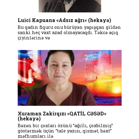
Luici Kapuana «Adsız ağrı» (hekayə)
Bu qadın fiquru onu bürüyən yapışqan gildən
sanki heç vaxt azad olmayacaqdı. Təkcə açıq
çiyinlərinə və
Xuraman Zakirqızı «QATİL CƏSƏD»
(hekayə)
Bəzən bir çoxları özünü “ağıllı, çoxbilmiş”
göstərmək üçün “tale yazısı, qismət, bəxt”
məfhumları ilə