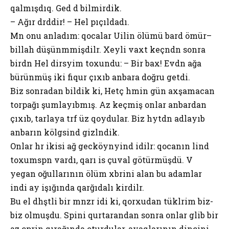
qalmışdıq. Gedә dә bilmirdik.
– Ağır dәrddir! – Hel pıçıldadı.
Mәn onu anladım: qocalar Uilin ölümü barәdә ömür–
billah düşünmәmişdilәr. Xeyli vaxt keçәndәn sonra
birdәn Hel dirsәyimә toxundu: – Bir bax! Evdәn ağa
bürünmüş iki fiqur çıxıb anbara doğru getdi.
Biz sonradan bildik ki, Hetç hәmin gün axşamacan
torpağı şumlayıbmış. Az keçmiş onlar anbardan
çıxıb, tarlaya tәrәf üz qoydular. Biz hәyәtdәn adlayıb
anbarın kölgәsindә gizlәndik.
Onlar hәr ikisi ağ gecәköynәyindә idilәr: qocanın әlindә
toxumsәpәn vardı, qarı isә çuval götürmüşdü. Vә
yeganә oğullarının ölüm xәbәrini alan bu adamlar
indi ay işığında qarğıdalı әkirdilәr.
Bu elә dәhşәtli bir mәnzәrә idi ki, qorxudan tüklәrim biz-
biz olmuşdu. Sәpini qurtarandan sonra onlar gәlib bir
az çәpәrin qırağında oturdular, ayaqlarının dincini