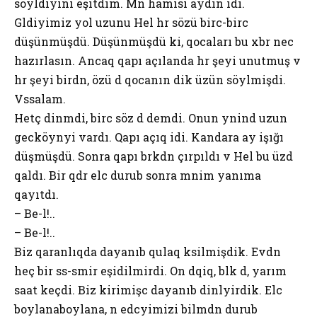
söylәdiyini eşitdim. Mәnә hamısı aydın idi.
Gәldiyimiz yol uzunu Hel hәr sözü bircә-bircә
düşünmüşdü. Düşünmüşdü ki, qocaları bu xәbәrә necә
hazırlasın. Ancaq qapı açılanda hәr şeyi unutmuş vә
hәr şeyi birdәn, özü dә qocanın dik üzünә söylәmişdi.
Vәssalam.
Hetç dinmәdi, bircә söz dә demәdi. Onun әynindә uzun
gecәköynәyi vardı. Qapı açıq idi. Kandara ay işığı
düşmüşdü. Sonra qapı bәrkdәn çırpıldı vә Hel bu üzdә
qaldı. Bir qәdәr elәcә durub sonra mәnim yanıma
qayıtdı.
– Be-lә!..
– Be-lә!..
Biz qaranlıqda dayanıb qulaq kәsilmişdik. Evdәn
heç bir sәs-sәmir eşidilmirdi. On dәqiqә, bәlkә dә, yarım
saat keçdi. Biz kirimişcә dayanıb dinlәyirdik. Elәcә
boylanaboylana, nә edәcәyimizi bilmәdәn durub