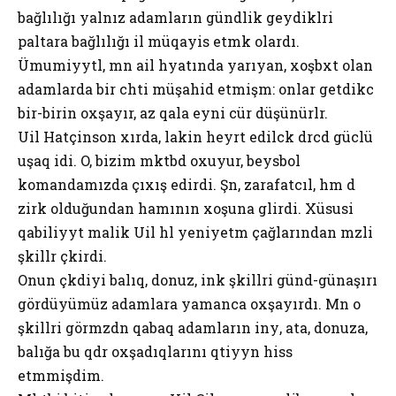
bağlılığı yalnız adamların gündәlik geydiklәri
paltara bağlılığı ilә müqayisә etmәk olardı.
Ümumiyyәtlә, mәn ailә hәyatında yarıyan, xoşbәxt olan
adamlarda bir cәhәti müşahidә etmişәm: onlar getdikcә
bir-birinә oxşayır, az qala eyni cür düşünürlәr.
Uil Hatçinson xırda, lakin heyrәt edilәcәk dәrәcәdә güclü
uşaq idi. O, bizim mәktәbdә oxuyur, beysbol
komandamızda çıxış edirdi. Şәn, zarafatcıl, hәm dә
zirәk olduğundan hamının xoşuna gәlirdi. Xüsusi
qabiliyyәtә malik Uil hәlә yeniyetmә çağlarından mәzәli
şәkillәr çәkirdi.
Onun çәkdiyi balıq, donuz, inәk şәkillәri gündә-günaşırı
gördüyümüz adamlara yamanca oxşayırdı. Mәn o
şәkillәri görmәzdәn qabaq adamların inәyә, ata, donuza,
balığa bu qәdәr oxşadıqlarını qәtiyyәn hiss
etmәmişdim.