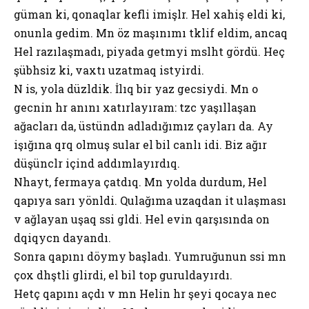
güman ki, qonaqlar kefli imişlәr. Hel xahiş elәdi ki,
onunla gedim. Mәn öz maşınımı tәklif elәdim, ancaq
Hel razılaşmadı, piyada getmәyi mәslәhәt gördü. Heç
şübhәsiz ki, vaxtı uzatmaq istәyirdi.
Nә isә, yola düzәldik. İlıq bir yaz gecәsiydi. Mәn o
gecәnin hәr anını xatırlayıram: tәzәcә yaşıllaşan
ağacları da, üstündәn adladığımız çayları da. Ay
işığına qәrq olmuş sular elә bil canlı idi. Biz ağır
düşüncәlәr içindә addımlayırdıq.
Nәhayәt, fermaya çatdıq. Mәn yolda durdum, Hel
qapıya sarı yönәldi. Qulağıma uzaqdan it ulaşması
vә ağlayan uşaq sәsi gәldi. Hel evin qarşısında on
dәqiqәyәcәn dayandı.
Sonra qapını döymәyә başladı. Yumruğunun sәsi mәnә
çox dәhşәtli gәlirdi, elә bil top guruldayırdı.
Hetç qapını açdı vә mәn Helin hәr şeyi qocaya necә