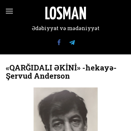
Перейти
к
LOSMAN
содержанию
Ədəbiyyat və mədəniyyət
«QARĞIDALI ƏKİNİ» -hekayə-
Şervud Anderson