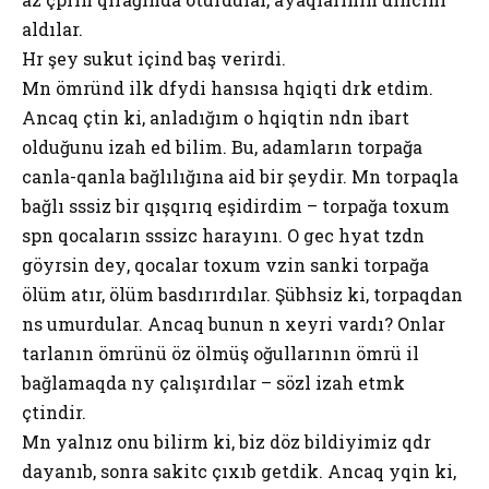
aldılar.
Hәr şey sukut içindә baş verirdi.
Mәn ömründә ilk dәfәydi hansısa hәqiqәti dәrk etdim.
Ancaq çәtin ki, anladığım o hәqiqәtin nәdәn ibarәt
olduğunu izah edә bilim. Bu, adamların torpağa
canla-qanla bağlılığına aid bir şeydir. Mәn torpaqla
bağlı sәssiz bir qışqırıq eşidirdim – torpağa toxum
sәpәn qocaların sәssizcә harayını. O gecә hәyat tәzәdәn
göyәrsin deyә, qocalar toxum әvәzinә sanki torpağa
ölüm atır, ölüm basdırırdılar. Şübhәsiz ki, torpaqdan
nәsә umurdular. Ancaq bunun nә xeyri vardı? Onlar
tarlanın ömrünü öz ölmüş oğullarının ömrü ilә
bağlamaqda nәyә çalışırdılar – sözlә izah etmәk
çәtindir.
Mәn yalnız onu bilirәm ki, biz dözә bildiyimiz qәdәr
dayanıb, sonra sakitcә çıxıb getdik. Ancaq yәqin ki,