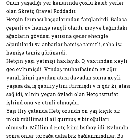
Onun yaşadığı yer kənarında çoxlu kasıb yerlər
olan Skretç Qravel Roddadır.
Hetçin ferması başqalarından fərqlənirdi. Balaca
çəpərli ev həmişə rəngli olardı, meyvə bağındakı
ağacların gövdəsi yarısına qədər əhənglə
ağardılardı və anbarlar həmişə təmirli, sahə isə
həmişə təmiz görünərdi.
Hetçin yaşı yetmişi haxlayıb. O, vaxtından xeyli
gec evlәnmişdi. Vәtәndaş müharibәsindәn evә ağır
yaralı kimi qayıdan atası davadan sonra xeyli
yaşasa da, iş qabiliyyәtini itirmişdi vә nә qәdәr ki, atası
sağ idi, ailәnin yeganә övladı olan Hetç tәsәrrüfat
işlәrindә onu әvәz etmәli olmuşdu.
Yaşı әlliyә çatanda Hetç özündәn on yaş kiçik bir
mәktәb müәllimәsi ilә ailә qurmuş vә bir oğulları
olmuşdu. Müәllimә dә Hetç kimi bәstәboy idi. Evlәnәndәn
sonra onlar torpağa daha bәrk bağlanmışdılar. Bu