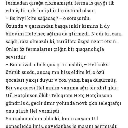
fermadan qırağa çıxmamışdı; ferma isә qayğı tәlәb
edәn işdir: gәrәk hәmişә bir әlin üstündә olsun.
– Bәs inәyi kim sağacaq? – o soruşurdu.
Özündәn vә qarısından başqa inәklәrә kiminsә әli dәyә
bilәcәyini Hetç heç ağlına da gәtirmәzdi. Nә qәdәr ki, canı
sağdı, razı olmazdı ki, tәsәrrüfata özgәsi nәzarәt etsin.
Onlar öz fermalarını çılğın bir qısqanclıqla
sevirdilәr.
– Bunu izah elәmәk çox çәtin mәsәlәdir, – Hel köks
ötürüb susdu, ancaq mәn hiss elәdim ki, o özü
qocaları yaxşı duyur vә çox yaxşı başa düşürmüş.
Bir yaz gecәsi Hel mәnim yanıma ağır bir xәbәrlә gәldi:
Uil Hatçinson ölüb! Teleqram Hetç Hatçinsona
göndәrilsә dә, gecәlәr dәmir yolunda növbә çәkәn teleqrafçı
onu gәtirib Helә vermişdi.
Sonradan mәlum oldu ki, hәmin axşam Uil
qonaqlıqda imiş, qayıdanbaş isә maşını aşırmışdı;