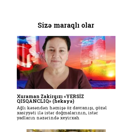
Sizə maraqlı olar
Xuraman Zakirqızı «YERSİZ
QISQANCLIQ» (hekayə)
Ağlı kəsəndən həmişə öz davranışı, gözəl
xasiyyəti ilə istər doğmalarının, istər
yadların nəzərində xeyirxah