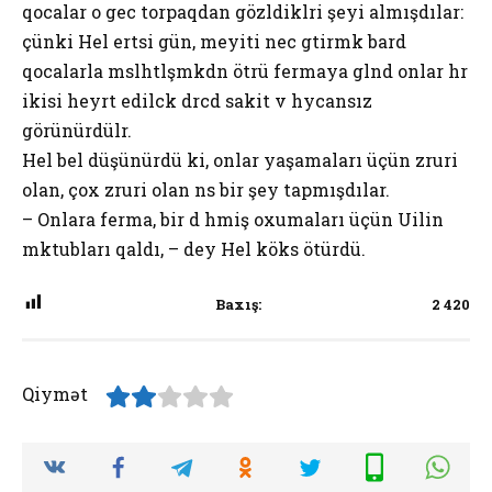
qocalar o gecә torpaqdan gözlәdiklәri şeyi almışdılar:
çünki Hel ertәsi gün, meyiti necә gәtirmәk barәdә
qocalarla mәslәhәtlәşmәkdәn ötrü fermaya gәlәndә onlar hәr
ikisi heyrәt edilәcәk dәrәcәdә sakit vә hәyәcansız
görünürdülәr.
Hel belә düşünürdü ki, onlar yaşamaları üçün zәruri
olan, çox zәruri olan nәsә bir şey tapmışdılar.
– Onlara ferma, bir dә hәmişә oxumaları üçün Uilin
mәktubları qaldı, – deyә Hel köks ötürdü.
Baxış:
2 420
Qiymət