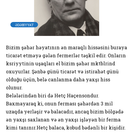
ƏDƏBIYYAT
Bizim şəhər həyatının ən maraqlı hissəsini buraya
ticarət etməyə gələn fermerlər təşkil edir. Onların
әksәriyyәtinin uşaqları elә bizim şəhər mәktәblәrindә
oxuyurlar. Şənbə günü ticarət və istirahət günü
olduğu üçün, belə canlanma daha yaxşı hiss
olunur.
Belələrindən biri də Hetç Haçensondur.
Baxmayaraq ki, onun ferması şəhərdən 3 mil
uzaqda yerləşir və balacadır, ancaq bizim bölgədə
ən yaxşı saxlanan və ən yaxşı işləyən bir ferma
kimi tanınır.Hetç balaca, kobud bədənli bir kişidir.