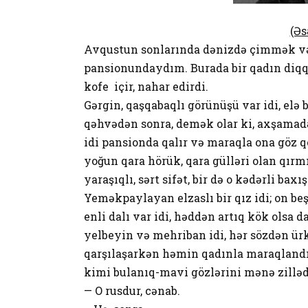
(Əs
Avqustun sonlarında dənizdə çimmək və
pansionundaydım. Burada bir qadın diqqə
kofe içir, nahar edirdi.
Gərgin, qaşqabaqlı görünüşü var idi, elə 
qəhvədən sonra, demək olar ki, axşamadə
idi pansionda qalır və maraqla ona göz q
yoğun qara hörük, qara gülləri olan qırm
yaraşıqlı, sərt sifət, bir də o kədərli baxış
Yeməkpaylayan elzaslı bir qız idi; on be
enli dalı var idi, həddən artıq kök olsa d
yelbeyin və mehriban idi, hər sözdən ür
qarşılaşarkən həmin qadınla maraqlan
kimi bulanıq-mavi gözlərini mənə zilləd
— O rusdur, cənab.