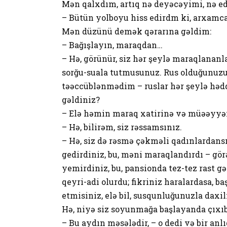
Mən qalxdım, artıq nə deyəcəyimi, nə ed
– Bütün yolboyu hiss edirdm ki, arxamc
Mən düzünü demək qərarına gəldim:
– Bağışlayın, maraqdan…
– Hə, görünür, siz hər şeylə maraqlananl
sorğu-suala tutmusunuz. Rus olduğunuzu 
təəccüblənmədim – ruslar hər şeylə həd
gəldiniz?
– Elə həmin maraq xatirinə və müəəyyən
– Hə, bilirəm, siz rəssamsınız.
– Hə, siz də rəsmə çəkməli qadınlardans
gedirdiniz, bu, məni maraqlandırdı – gör
yemirdiniz, bu, pansionda tez-tez rast g
qeyri-adi olurdu; fikriniz haralardasa,
etmisiniz, elə bil, susqunluğunuzla daxi
Hə, niyə siz soyunmağa başlayanda çıxıb
– Bu aydın məsələdir, – o dedi və bir anlı