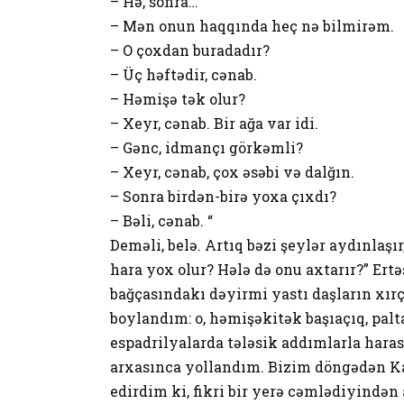
– Hə, sonra…
– Mən onun haqqında heç nə bilmirəm.
– O çoxdan buradadır?
– Üç həftədir, cənab.
– Həmişə tək olur?
– Xeyr, cənab. Bir ağa var idi.
– Gənc, idmançı görkəmli?
– Xeyr, cənab, çox əsəbi və dalğın.
– Sonra birdən-birə yoxa çıxdı?
– Bəli, cənab. “
Deməli, belə. Artıq bəzi şeylər aydınlaşır
hara yox olur? Hələ də onu axtarır?” Ert
bağçasındakı dəyirmi yastı daşların xırç
boylandım: o, həmişəkitək başıaçıq, palt
espadrilyalarda tələsik addımlarla hara
arxasınca yollandım. Bizim döngədən K
edirdim ki, fikri bir yerə cəmlədiyində