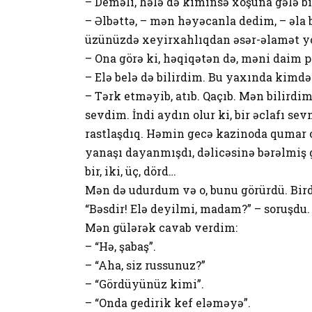
– Deməli, hələ də kiminsə xoşuna gələ bi
– Əlbəttə, – mən həyəcanla dedim, – əla 
üzünüzdə xeyirxahlıqdan əsər-əlamət y
– Ona görə ki, həqiqətən də, məni daim pi
– Elə belə də bilirdim. Bu yaxında kimdə
– Tərk etməyib, atıb. Qaçıb. Mən bilirdi
sevdim. İndi aydın olur ki, bir əclafı 
rastlaşdıq. Həmin gecə kazinoda qumar 
yanaşı dayanmışdı, dəlicəsinə bərəlmiş g
bir, iki, üç, dörd…
Mən də udurdum və o, bunu görürdü. Birdə
“Bəsdir! Elə deyilmi, madam?” – soruşdu.
Mən gülərək cavab verdim:
– “Hə, şabaş”.
– “Aha, siz russunuz?”
– “Gördüyünüz kimi”.
– “Onda gedirik kef eləməyə”.