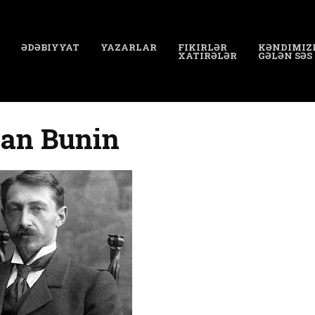
ƏDƏBIYYAT
YAZARLAR
FIKIRLƏR
KƏNDIMIZ
XATIRƏLƏR
GƏLƏN SƏS
van Bunin