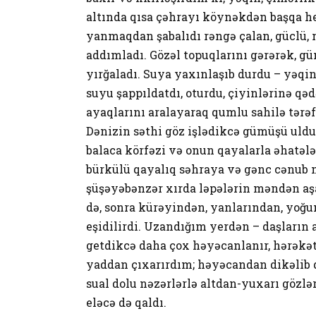
altında qısa çəhrayı köynəkdən başqa heç
yanmaqdan şabalıdı rəngə çalan, güclü, 
addımladı. Gözəl topuqlarını gərərək, g
yırğaladı. Suya yaxınlaşıb durdu – yəqin,
suyu şappıldatdı, oturdu, çiyinlərinə qəd
ayaqlarını aralayaraq qumlu sahilə tərəf
Dənizin səthi göz işlədikcə gümüşü ulduz
balaca körfəzi və onun qayalarla əhatələ
bürkülü qayalıq səhraya və gənc cənub me
şüşəyəbənzər xırda ləpələrin məndən aş
də, sonra kürəyindən, yanlarından, yoğu
eşidilirdi. Uzandığım yerdən – daşları
getdikcə daha çox həyəcanlanır, hərək
yaddan çıxarırdım; həyəcandan dikəlib q
sual dolu nəzərlərlə altdan-yuxarı gözlə
eləcə də qaldı.