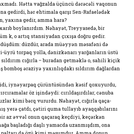
baxmadı. Hətta vağzalda üçüncü dərəcəli vaqonun
na gedirdi, hər ehtimala qarşı Sen-Rafaelədək
n, yaxına gedir, amma hara?
arıb boylanırdım. Nəhayət, Treyyasedə, bir
 k, o artıq stansiyadan çıxışa doğru gedir.
 düşdüm: düzdür, arada müəyyən məsafəni də
i-üyrü torpaq yolla, dənizkənarı yarğanların üstü
 sıldırım cığırla – buradan getməklə o, sahili kiçik
ş bomboş əraziyə yaxınlıqdakı sıldırım dağlardan
t idi, iynəyarpaq çürüntüsündən kəsif qoxuyurdu,
rcıramalar öz işindəydi: cırıldaşırdılar; cənuba
duzlar kimi bərq vururdu. Nəhayət, cığırla qaça-
ış yerə çatdı, çətiri quma tullayıb ayaqqabılarını
bir az əvvəl onun qaçaraq keçdiyi, keçərkən
mağa başladığı daşlı yamacda uzanmışdım, ona
lik paltarı da özü kimi məsumdur. Amma donun