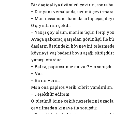
Bir dəqiqəliyə üzünüzü çevirin, sonra bu
– Dünyanı versələr də, üzümü çevirmərə
– Mən rəssamam, həm də artıq uşaq deyi
O çiyinlərini çəkdi:
– Yaxşı qoy olsun, mənim üçün fərqi yox
Ayağa qalxaraq qarşıdan görünüşü ilə bü
daşların üstündəki köynəyini tələsmədən
köynəyi yaş bədəni boyu aşağı sürüşdür
yanaşı oturduq.
– Bəlkə, papirosunuz da var? – o soruşdu.
– Var.
– Birini verin.
Mən ona papiros verib kibrit yandırdım.
– Təşəkkür edirəm.
O, tüstünü içinə çəkib nəzərlərini uzaqla
çevrilmədən kinayə ilə soruşdu: