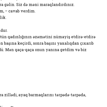
ra gəlin. Siz də məni maraqlandırdınız.
m, – cavab verdim.
lik.
dur.
tün qadınlığının əzəmətini nümayiş etdirə-etdirə
 başına keçirdi, sonra başını yaxalıqdan çıxarıb
dü. Mən qaça-qaça onun yanına getdim və biz
ra zillədi, ayaq barmaqlarını tərpədə-tərpədə,