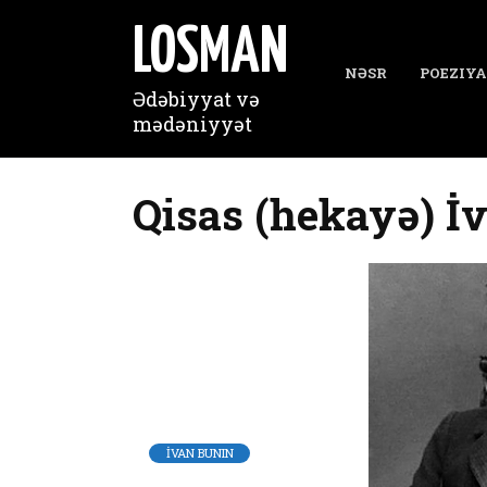
Перейти
к
LOSMAN
содержанию
NƏSR
POEZIYA
Ədəbiyyat və
mədəniyyət
Qisas (hekayə) İ
İVAN BUNIN