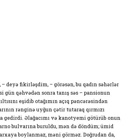
, – deyə fikirləşdim, – görəsən, bu qadın səhərlər
əsi gün qəhvədən sonra tanış səs – pansionun
ıltısını eşidib otağımın açıq pəncərəsindən
arının rənginə uyğun çətir tutaraq qırmızı
sa gedirdi. Əlağacımı və kanotyemi götürüb onun
arno bulvarına buruldu, mən də döndüm; ümid
n arxaya boylanmaz, məni görməz. Doğrudan da,