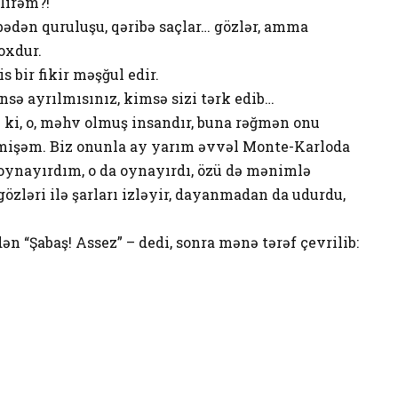
lirəm?!
bədən quruluşu, qəribə saçlar… gözlər, amma
oxdur.
s bir fikir məşğul edir.
nsə ayrılmısınız, kimsə sizi tərk edib…
m ki, o, məhv olmuş insandır, buna rəğmən onu
sevmişəm. Biz onunla ay yarım əvvəl Monte-Karloda
oynayırdım, o da oynayırdı, özü də mənimlə
özləri ilə şarları izləyir, dayanmadan da udurdu,
n “Şabaş! Assez” – dedi, sonra mənə tərəf çevrilib: