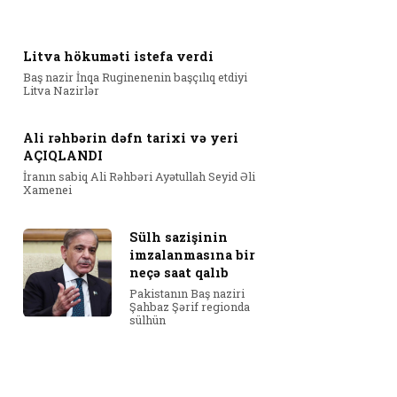
Litva hökuməti istefa verdi
Baş nazir İnqa Ruginenenin başçılıq etdiyi
Litva Nazirlər
Ali rəhbərin dəfn tarixi və yeri
AÇIQLANDI
İranın sabiq Ali Rəhbəri Ayətullah Seyid Əli
Xamenei
Sülh sazişinin
imzalanmasına bir
neçə saat qalıb
Pakistanın Baş naziri
Şahbaz Şərif regionda
sülhün