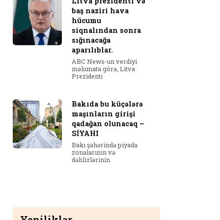
Litva prezidenti və
baş naziri hava
hücumu
siqnalından sonra
sığınacağa
aparılıblar.
ABC News-un verdiyi
məlumata görə, Litva
Prezidenti
Bakıda bu küçələrə
maşınların girişi
qadağan olunacaq –
SİYAHI
Bakı şəhərində piyada
zonalarının və
dəhlizlərinin
Yeniliklər