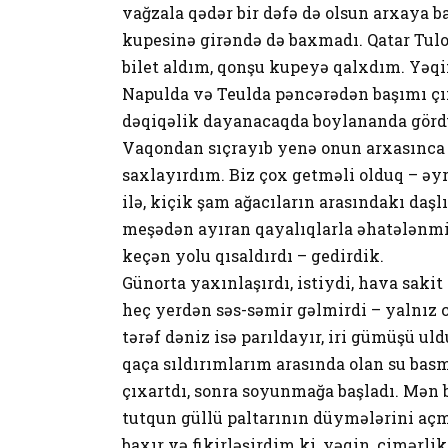
vağzala qədər bir dəfə də olsun arxaya 
kupesinə girəndə də baxmadı. Qatar Tulo
bilet aldım, qonşu kupeyə qalxdım. Yəqi
Napulda və Teulda pəncərədən başımı çıx
dəqiqəlik dayanacaqda boylananda gördüm
Vaqondan sıçrayıb yenə onun arxasınca
saxlayırdım. Biz çox getməli olduq – əyr
ilə, kiçik şam ağacıların arasındakı daşlı
meşədən ayıran qayalıqlarla əhatələnmi
keçən yolu qısaldırdı – gedirdik.
Günorta yaxınlaşırdı, istiydi, hava saki
heç yerdən səs-səmir gəlmirdi – yalnız cı
tərəf dəniz isə parıldayır, iri gümüşü ul
qaça sıldırımlarım arasında olan su basm
çıxartdı, sonra soyunmağa başladı. Mən 
tutqun güllü paltarının düymələrini aç
baxır və fikirləşirdim ki, yəqin, çimər