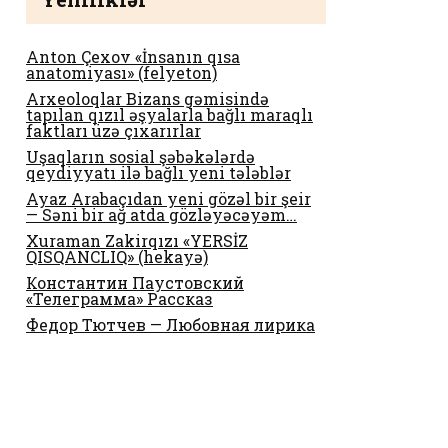
Anton Çexov «İnsanın qısa
anatomiyası» (felyeton)
Arxeoloqlar Bizans gəmisində
tapılan qızıl əşyalarla bağlı maraqlı
faktları üzə çıxarırlar
Uşaqların sosial şəbəkələrdə
qeydiyyatı ilə bağlı yeni tələblər
Ayaz Arabaçıdan yeni gözəl bir şeir
— Səni bir ağ atda gözləyəcəyəm…
Xuraman Zakirqızı «YERSİZ
QISQANCLIQ» (hekayə)
Константин Паустовский
«Телеграмма» Рассказ
Федор Тютчев — Любовная лирика