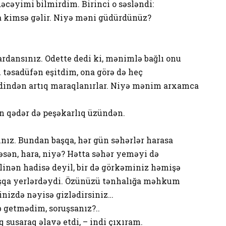
əcəyimi bilmirdim. Birinci o səsləndi:
a kimsə gəlir. Niyə məni güdürdünüz?
ardansınız. Odette dedi ki, mənimlə bağlı onu
təsadüfən eşitdim, ona görə də heç
dindən artıq maraqlanırlar. Niyə mənim arxamca
 qədər də peşəkarlıq üzündən.
ınız. Bundan başqa, hər gün səhərlər harasa
əsən, hara, niyə? Hətta səhər yeməyi də
əlinən hadisə deyil, bir də görkəminiz həmişə
 başqa yerlərdəydi. Özünüzü tənhalığa məhkum
linizdə nəyisə gizlədirsiniz…
 getmədim, soruşsanız?..
q susaraq əlavə etdi, – indi çıxıram.