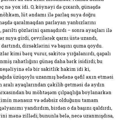
 nə yox idi. O, köynəyi də çıxarıb, günəşdə
möhkəm, lüt əndamı ilə parlaq suya doğru
ünəşdə qaralmaqdan parlayan yanbızlarını
 parıltı gözlərini qamaşdırdı – sonra ayaqları ilə
ər suya girdi, çevrilərək qarnı üstə uzandı,
 dartındı, dirsəklərini və başını quma qoydu.
lar kimi bərq vurur, sakitcə yırğalanırdı, qapalı
nmiş rahatlığını günəş daha bərk isidirdi; bu
şəliyinə elə bir sakitlik hakim idi ki,
ağıda üzüqoylu uzanmış bədənə qəfil axın etməsi
n aralı ayaqlarından çəkilib getməsi də aydın
n arxasından bu möhtəşəm çılpaqlığa boylanarkən
ətimin mənasız və ədəbsiz olduğunu tamam
əlyanımı yandırdım, birdən o da başını qaldırdı,
rini mənə zillədi; bununla belə, necə uzanmışdısa,