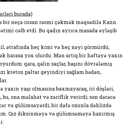
ərləri burada)
 bir neçə insan rəsmi çəkmək məqsədilə Kann
timi cəlb etdi. Bu qadın ayrıca masada əyləşib
bil, ətrafında heç kimi və heç nəyi görmürdü;
k harasa yox olurdu. Mən artıq bir həftəyə yaxın
oyurdum: qara, qalın saçlar, başını dövrələmiş
ızı kreton paltar geyindiyi sağlam bədən,
lar.
şə yaxın yaşı olmasına baxmayaraq, iri döşləri,
a, bu, ona məlahət və zəriflik verirdi; son dərəcə
kər və gülümsəyərdi; bir dəfə onunla dəhlizdə
dım. Qız diksinməyə və gülümsəməyə hazırmış
i: