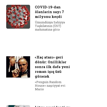
COVID-19-dan
ölənlərin sayı 7
milyonu keçdi
Ümumdünya Səhiyyə
Təşkilatının (ÜST)
məlumatına görə
«Xaç atası» geri
dönür: Onilliklər
sonra ilk dəfə yeni
roman işıq üzü
görəcək
«Penguin Random
House» nəşriyyat evi
Mario