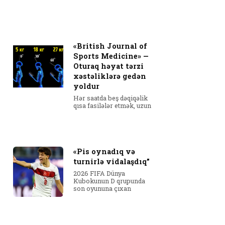
«British Journal of
Sports Medicine» —
Oturaq həyat tərzi
xəstəliklərə gedən
yoldur
Hər saatda beş dəqiqəlik
qısa fasilələr etmək, uzun
«Pis oynadıq və
turnirlə vidalaşdıq”
2026 FIFA Dünya
Kubokunun D qrupunda
son oyununa çıxan