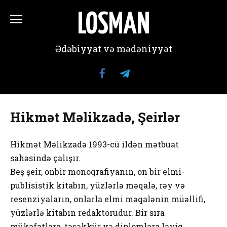
Перейти
к
LOSMAN
содержанию
Ədəbiyyat və mədəniyyət
Hikmət Məlikzadə, Şeirlər
Hikmət Məlikzadə 1993-cü ildən mətbuat
sahəsində çalışır.
Beş şeir, onbir monoqrafiyanın, on bir elmi-
publisistik kitabın, yüzlərlə məqalə, rəy və
resenziyaların, onlarla elmi məqalənin müəllifi,
yüzlərlə kitabın redaktorudur. Bir sıra
mükafatlara, təşəkkür və diplomlara layiq