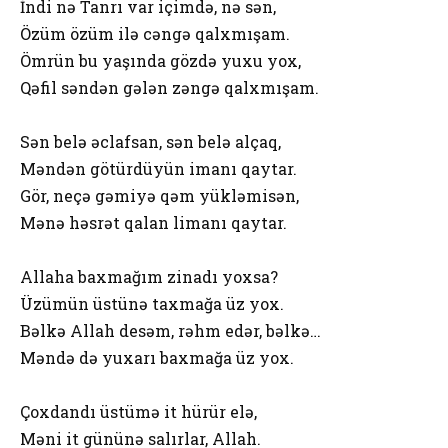
İndi nə Tanrı var içimdə, nə sən,
Özüm özüm ilə cəngə qalxmışam.
Ömrün bu yaşında gözdə yuxu yox,
Qəfil səndən gələn zəngə qalxmışam.
Sən belə əclafsan, sən belə alçaq,
Məndən götürdüyün imanı qaytar.
Gör, neçə gəmiyə qəm yükləmisən,
Mənə həsrət qalan limanı qaytar.
Allaha baxmağım zinadı yoxsa?
Üzümün üstünə taxmağa üz yox.
Bəlkə Allah desəm, rəhm edər, bəlkə…
Məndə də yuxarı baxmağa üz yox.
Çoxdandı üstümə it hürür elə,
Məni it gününə salırlar, Allah.