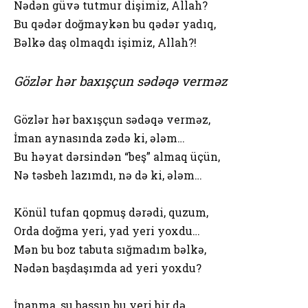
Nədən güvə tutmur dişimiz, Allah?
Bu qədər doğmaykən bu qədər yadıq,
Bəlkə daş olmaqdı işimiz, Allah?!
Gözlər hər baxışçun sədəqə verməz
Gözlər hər baxışçun sədəqə verməz,
İman aynasında zədə ki, ələm…
Bu həyat dərsindən “beş” almaq üçün,
Nə təsbeh lazımdı, nə də ki, ələm…
Könül tufan qopmuş dərədi, quzum,
Orda doğma yeri, yad yeri yoxdu…
Mən bu boz tabuta sığmadım bəlkə,
Nədən başdaşımda ad yeri yoxdu?
İnanma, su bassın bu yeri bir də,