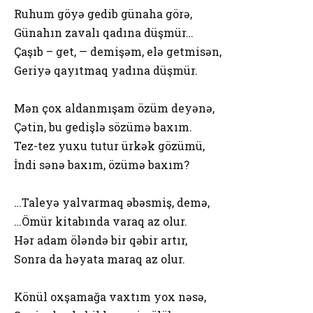
Ruhum göyə gedib günaha görə,
Günahın zavalı qadına düşmür…
Çaşıb – get, — demişəm, elə getmisən,
Geriyə qayıtmaq yadına düşmür.
Mən çox aldanmışam özüm deyənə,
Çətin, bu gedişlə sözümə baxım.
Tez-tez yuxu tutur ürkək gözümü,
İndi sənə baxım, özümə baxım?
…Taleyə yalvarmaq əbəsmiş, demə,
…Ömür kitabında varaq az olur.
Hər adam öləndə bir qəbir artır,
Sonra da həyata maraq az olur.
Könül oxşamağa vaxtım yox nəsə,