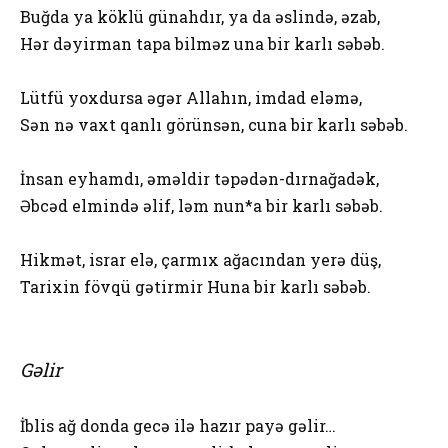
Buğda ya köklü günahdır, ya da əslində, əzab,
Hər dəyirman tapa bilməz una bir karlı səbəb.
Lütfü yoxdursa əgər Allahın, imdad eləmə,
Sən nə vaxt qanlı görünsən, cuna bir karlı səbəb.
İnsan eyhamdı, əməldir təpədən-dırnağadək,
Əbcəd elmində əlif, ləm nun*a bir karlı səbəb.
Hikmət, israr elə, çarmıx ağacından yerə düş,
Tarixin fövqü gətirmir Huna bir karlı səbəb.
Gəlir
İblis ağ donda gecə ilə hazır payə gəlir…