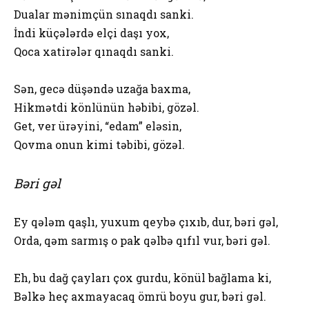
Dualar mənimçün sınaqdı sanki.
İndi küçələrdə elçi daşı yox,
Qoca xatirələr qınaqdı sanki.
Sən, gecə düşəndə uzağa baxma,
Hikmətdi könlünün həbibi, gözəl.
Get, ver ürəyini, “edam” eləsin,
Qovma onun kimi təbibi, gözəl.
Bəri gəl
Ey qələm qaşlı, yuxum qeybə çıxıb, dur, bəri gəl,
Orda, qəm sarmış o pak qəlbə qıfıl vur, bəri gəl.
Eh, bu dağ çayları çox gurdu, könül bağlama ki,
Bəlkə heç axmayacaq ömrü boyu gur, bəri gəl.