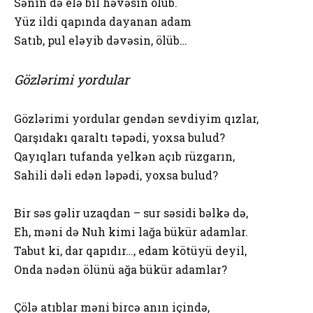
Sənin də elə bil həvəsin ölüb.
Yüz ildi qapında dayanan adam
Satıb, pul eləyib dəvəsin, ölüb…
Gözlərimi yordular
Gözlərimi yordular gendən sevdiyim qızlar,
Qarşıdakı qaraltı təpədi, yoxsa bulud?
Qayıqları tufanda yelkən açıb rüzgarın,
Sahili dəli edən ləpədi, yoxsa bulud?
Bir səs gəlir uzaqdan – sur səsidi bəlkə də,
Eh, məni də Nuh kimi lağa bükür adamlar.
Tabut ki, dar qapıdır…, edam kötüyü deyil,
Onda nədən ölünü ağa bükür adamlar?
Çölə atıblar məni bircə anın içində,