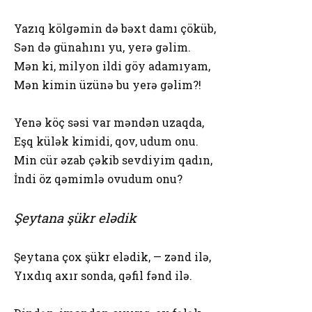
Yazıq kölgəmin də bəxt damı çöküb,
Sən də günahını yu, yerə gəlim.
Mən ki, milyon ildi göy adamıyam,
Mən kimin üzünə bu yerə gəlim?!
Yenə köç səsi var məndən uzaqda,
Eşq külək kimidi, qov, udum onu.
Min cür əzab çəkib sevdiyim qadın,
İndi öz qəmimlə ovudum onu?
Şeytana şükr elədik
Şeytana çox şükr elədik, — zənd ilə,
Yıxdıq axır sonda, qəfil fənd ilə.