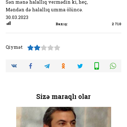
Sən mənə halallıq vermədin ki, heç,
Məndən də halallıq umma ölüncə.
30.03.2023
Baxış:
2 710
Qiymət
Sizə maraqlı olar