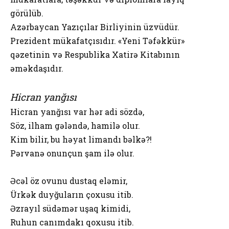
görülüb.
Azərbaycan Yazıçılar Birliyinin üzvüdür.
Prezident mükafatçısıdır. «Yeni Təfəkkür»
qəzetinin və Respublika Xatirə Kitabının
əməkdaşıdır.
Hicran yanğısı
Hicran yanğısı var hər adi sözdə,
Söz, ilham gələndə, hamilə olur.
Kim bilir, bu həyat limandı bəlkə?!
Pərvanə onunçun şam ilə olur.
Əcəl öz ovunu dustaq eləmir,
Ürkək duyğuların çoxusu itib.
Əzrayıl südəmər uşaq kimidi,
Ruhun canımdakı qoxusu itib.