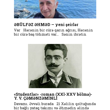
ƏBÜLFƏZ ƏHMƏD — yeni şeirlər
Var Hərənin bir cürə qarın ağrısı, Hərənin
bir cürə baş töhməti var… Sənin ibrətin
«Studentlər» -roman (XXl-XXV bölmə)-
Y. V. ÇƏMƏNZƏMİNLİ
Davamı. Əvvəli burada 21 Xəlilin qoltuğunda
bir bağlı yataq takımı və Əhmədin əlində