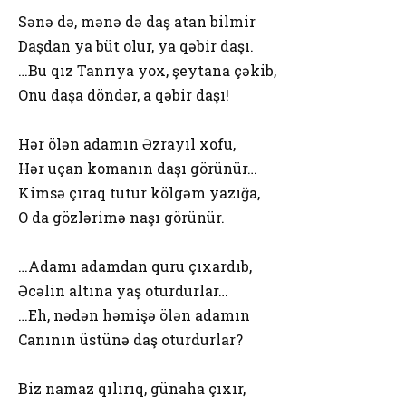
Sənə də, mənə də daş atan bilmir
Daşdan ya büt olur, ya qəbir daşı.
…Bu qız Tanrıya yox, şeytana çəkib,
Onu daşa döndər, a qəbir daşı!
Hər ölən adamın Əzrayıl xofu,
Hər uçan komanın daşı görünür…
Kimsə çıraq tutur kölgəm yazığa,
O da gözlərimə naşı görünür.
…Adamı adamdan quru çıxardıb,
Əcəlin altına yaş oturdurlar…
…Eh, nədən həmişə ölən adamın
Canının üstünə daş oturdurlar?
Biz namaz qılırıq, günaha çıxır,