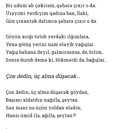
Bir udum ah çəkirəm, qəhərə çıxır o da.
Ürəyimi verdiyim qadına bax, İlahi,
Gün çıxantək dalımca şəhərə çıxır o da.
Göyün acığı tutub yerdəki ilğımlara,
Yenə görüş yerini nəm eləyib yağışlar.
Yağış bəhanə deyil, gəlmirsənsə, de, bilim,
Sonra durub demə ki, Hikmətdi də, bağışlar…
Çox dedin, üç alma düşəcək…
Çox dedin, üç alma düşəcək göydən,
Başımı aldatdın nağılla, şeytan.
Sən məni nə üçün yoldan elədin;
Hansı ümid ilə, ağılla, şeytan?!