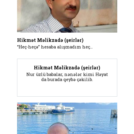
Hikmət Məlikzadə (şeirlər)
“Heç-heçə” hesaba alışmadım heç...
Hikmət Məlikzadə (şeirlər)
Nur üzlü babalar, nənələr kimi Həyat
da burada qeybə çəkilib.