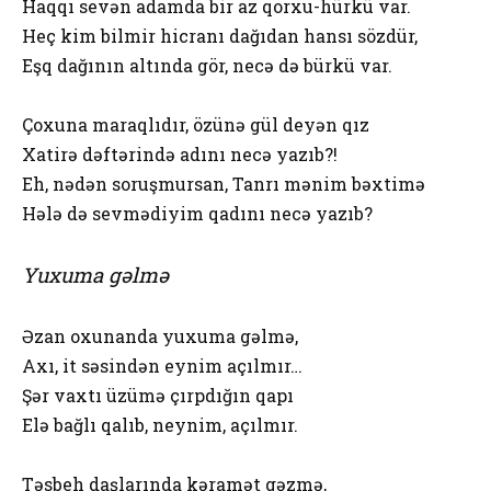
Haqqı sevən adamda bir az qorxu-hürkü var.
Heç kim bilmir hicranı dağıdan hansı sözdür,
Eşq dağının altında gör, necə də bürkü var.
Çoxuna maraqlıdır, özünə gül deyən qız
Xatirə dəftərində adını necə yazıb?!
Eh, nədən soruşmursan, Tanrı mənim bəxtimə
Hələ də sevmədiyim qadını necə yazıb?
Yuxuma gəlmə
Əzan oxunanda yuxuma gəlmə,
Axı, it səsindən eynim açılmır…
Şər vaxtı üzümə çırpdığın qapı
Elə bağlı qalıb, neynim, açılmır.
Təsbeh daşlarında kəramət gəzmə,