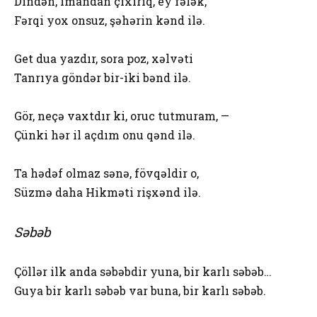
Dindən, imandan çıxırıq, ey fələk,
Fərqi yox onsuz, şəhərin kənd ilə.
Get dua yazdır, sora poz, xəlvəti
Tanrıya göndər bir-iki bənd ilə.
Gör, neçə vaxtdır ki, oruc tutmuram, —
Çünki hər il açdım onu qənd ilə.
Ta hədəf olmaz sənə, fövqəldir o,
Süzmə daha Hikməti rişxənd ilə.
Səbəb
Çöllər ilk anda səbəbdir yuna, bir karlı səbəb…
Guya bir karlı səbəb var buna, bir karlı səbəb.