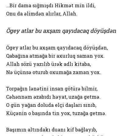
…Bir dama sığmışdı Hikmət min ildi,
Onu da əlimdən alırlar, Allah.
Ögey atlar bu axşam qayıdacaq döyüşdən
Ögey atlar bu axşam qayıdacaq döyüşdən,
Qabağına atmağa bir axurluq saman yox.
Allah sözü yazılıb ürək adlı kitaba,
Nə üçünsə oturub oxumağa zaman yox.
Torpağın lənətini insan götürə bilmir,
Cəhənnəm əzabıdı həyat, uzağa getmə.
O gün yağan doluda elçi daşları sınıb,
Küçənin o başında tin yox, tuzağa getmə.
Başımın altındakı duanı kif bağlayıb,