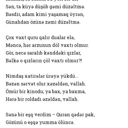
Sən, ta küyə düşüb gəmi düzəltmə.
Bəsdir, adam kimi yaşamaq öyrən,
Günahdan özünə zəmi düzəltmə.
Çox vaxt quru qalır dualar elə,
Məncə, hər arzunun döl vaxtı olmur.
Gör, necə saralıb kənddəki qızlar,
Bəlkə o qızların çöl vaxtı olmur?!
Nimdaş xatirələr ürəyə yükdü…
Bəzən sərvət olur xəzəldən, vallah.
Ömür bir kinodu; ya bax, ya baxma,
Hərə bir roldadı əzəldən, vallah.
Sənə bir eşq verdim – Quran qədər pak,
Gözünü o eşqə yumma ölüncə.