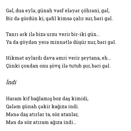
Gəl, dua eylə, günah vəsf eləyər çöhrəni, gəl,
Bir də gördün ki, qəfil kimsə çalır sur, bəri gəl.
Tanrı ərk ilə bizə urzu verir bir-iki gün…
Ya da göydən yerə minnətlə düşür nur, bəri gəl.
Hikmət aylardı dava əmri verir şeytana, eh…
Çünki çoxdan onu şövq ilə tutub şur, bəri gəl.
İndi
Haram kif bağlamış boz daş kimidi,
Qələm günah çəkir kağıza indi.
Mənə daş atırlar ta, söz atanlar,
Mən də söz atıram ağıza indi…