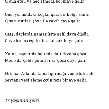
O, dua etdi, ya heç etmədi, bol mayə gəlir.
Onu, yol üstdəki köçlər qara bir kölgə sanır,
O, susuz atları şövq ilə çəkib çayə gəlir.
Qarşı dağlarda namaz üstə qəfil dava düşür,
Guya kimsə eşidir, tez-tələsik hayə gəlir.
Xalxa, pəjmürdə halında dəli-divanə gözəl,
Mənə də, çöldə gülürlər ki, qoca dayə gəlir.
Hikmət Allahda təməl qurmağı vacib bilir, eh,
Şeytanı vəsf eləməkçün təzə bir ayə gəlir.
17 yaşımın şeiri