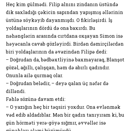
Heç kim gülmədi. Filip alnını zindanın üstündə
dik saxladığı çəkicin sapından yapışmış əllərinin
üstünə söykəyib dayanmışdı. O fikirləşirdi. İş
yoldaşlarının dördü də ona baxırdı. Bu
nəhənglərin arasında cırtdana oxşayan Simon isə
həyəcanla cavab gözləyirdi. Birdən dəmirçilərdən
biri yoldaşlarının da əvəzindən Filipə dedi:
– Doğrudan da, bədbəxtliyinə baxmayaraq, Blanşot
gözəl, ağıllı, çalışqan, həm də abırlı qadındır.
Onunla ailə qurmaq olar.
– Doğrudan belədir, – deyə qalan üç nəfər də
dilləndi.
Fəhlə sözünə davam etdi:
– O yazığın heç bir təqsiri yoxdur. Ona evlənmək
vəd edib aldadıblar. Mən bir qadın tanıyıram ki, bu
gün hörməti yerə-göyə sığmır, əvvəllər isə
günahları aləmi bürümüşdü.