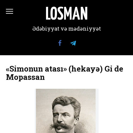
Перейти
к
LOSMAN
содержанию
Ədəbiyyat və mədəniyyət
«Simonun atası» (hekayə) Gi de
Mopassan