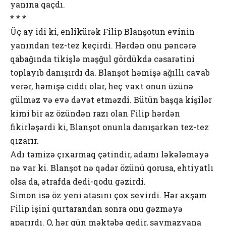
yanına qaçdı.
* * *
Üç ay idi ki, enlikürək Filip Blanşotun evinin
yanından tez-tez keçirdi. Hərdən onu pəncərə
qabağında tikişlə məşğul gördükdə cəsarətini
toplayıb danışırdı da. Blanşot həmişə ağıllı cavab
verər, həmişə ciddi olar, heç vaxt onun üzünə
gülməz və evə dəvət etməzdi. Bütün başqa kişilər
kimi bir az özündən razı olan Filip hərdən
fikirləşərdi ki, Blanşot onunla danışarkən tez-tez
qızarır.
Adı təmizə çıxarmaq çətindir, adamı ləkələməyə
nə var ki. Blanşot nə qədər özünü qorusa, ehtiyatlı
olsa da, ətrafda dedi-qodu gəzirdi.
Simon isə öz yeni atasını çox sevirdi. Hər axşam
Filip işini qurtarandan sonra onu gəzməyə
aparırdı. O, hər gün məktəbə gedir, saymazyana