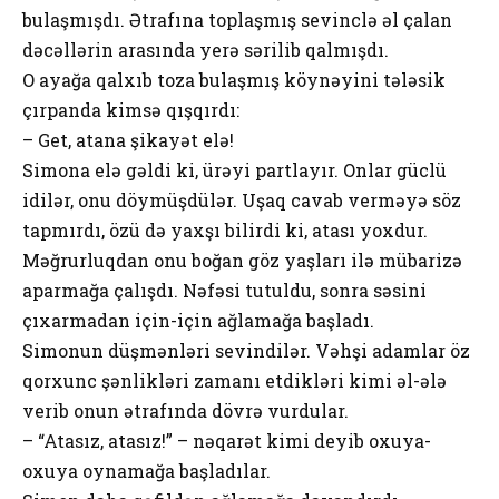
bulaşmışdı. Ətrafına toplaşmış sevinclə əl çalan
dəcəllərin arasında yerə sərilib qalmışdı.
O ayağa qalxıb toza bulaşmış köynəyini tələsik
çırpanda kimsə qışqırdı:
– Get, atana şikayət elə!
Simona elə gəldi ki, ürəyi partlayır. Onlar güclü
idilər, onu döymüşdülər. Uşaq cavab verməyə söz
tapmırdı, özü də yaxşı bilirdi ki, atası yoxdur.
Məğrurluqdan onu boğan göz yaşları ilə mübarizə
aparmağa çalışdı. Nəfəsi tutuldu, sonra səsini
çıxarmadan için-için ağlamağa başladı.
Simonun düşmənləri sevindilər. Vəhşi adamlar öz
qorxunc şənlikləri zamanı etdikləri kimi əl-ələ
verib onun ətrafında dövrə vurdular.
– “Atasız, atasız!” – nəqarət kimi deyib oxuya-
oxuya oynamağa başladılar.