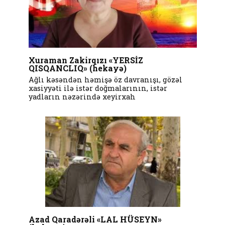
Xuraman Zakirqızı «YERSİZ
QISQANCLIQ» (hekayə)
Ağlı kəsəndən həmişə öz davranışı, gözəl
xasiyyəti ilə istər doğmalarının, istər
yadların nəzərində xeyirxah
Azad Qaradərəli «LAL HÜSEYN»