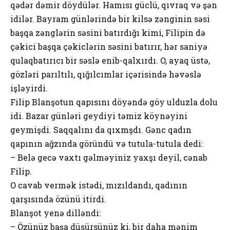
qədər dəmir döydülər. Hamısı güclü, qıvraq və şən
idilər. Bayram günlərində bir kilsə zənginin səsi
başqa zənglərin səsini batırdığı kimi, Filipin də
çəkici başqa çəkiclərin səsini batırır, hər saniyə
qulaqbatırıcı bir səslə enib-qalxırdı. O, ayaq üstə,
gözləri parıltılı, qığılcımlar içərisində həvəslə
işləyirdi.
Filip Blanşotun qapısını döyəndə göy ulduzla dolu
idi. Bazar günləri geydiyi təmiz köynəyini
geymişdi. Saqqalını da qıxmşdı. Gənc qadın
qapının ağzında göründü və tutula-tutula dedi:
– Belə gecə vaxtı gəlməyiniz yaxşı deyil, cənab
Filip.
O cavab vermək istədi, mızıldandı, qadının
qarşısında özünü itirdi.
Blanşot yenə dilləndi:
– Özünüz başa düşürsünüz ki, bir daha mənim