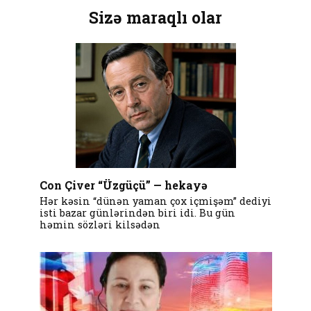
Sizə maraqlı olar
Con Çiver “Üzgüçü” — hekayə
Hər kəsin “dünən yaman çox içmişəm” dediyi
isti bazar günlərindən biri idi. Bu gün
həmin sözləri kilsədən