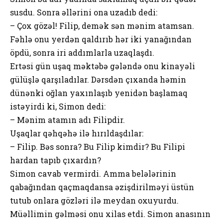
susdu. Sonra əllərini ona uzadıb dedi:
– Çox gözəl! Filip, demək sən mənim atamsan.
Fəhlə onu yerdən qaldırıb hər iki yanağından
öpdü, sonra iri addımlarla uzaqlaşdı.
Ertəsi gün uşaq məktəbə gələndə onu kinayəli
gülüşlə qarşıladılar. Dərsdən çıxanda həmin
dünənki oğlan yaxınlaşıb yenidən başlamaq
istəyirdi ki, Simon dedi:
– Mənim atamın adı Filipdir.
Uşaqlar qəhqəhə ilə hırıldaşdılar:
– Filip. Bəs sonra? Bu Filip kimdir? Bu Filipi
hardan tapıb çıxardın?
Simon cavab vermirdi. Amma belələrinin
qabağından qaçmaqdansa əzişdirilməyi üstün
tutub onlara gözləri ilə meydan oxuyurdu.
Müəllimin gəlməsi onu xilas etdi. Simon anasının