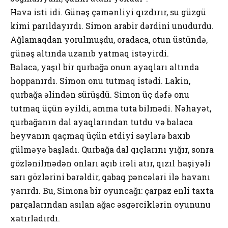
Hava isti idi. Günəş çəmənliyi qızdırır, su güzgü
kimi parıldayırdı. Simon arabir dərdini unudurdu.
Ağlamaqdan yorulmuşdu, oradaca, otun üstündə,
günəş altında uzanıb yatmaq istəyirdi.
Balaca, yaşıl bir qurbağa onun ayaqları altında
hoppanırdı. Simon onu tutmaq istədi. Lakin,
qurbağa əlindən sürüşdü. Simon üç dəfə onu
tutmaq üçün əyildi, amma tuta bilmədi. Nəhayət,
qurbağanın dal ayaqlarından tutdu və balaca
heyvanın qaçmaq üçün etdiyi səylərə baxıb
gülməyə başladı. Qurbağa dal qıçlarını yığır, sonra
gözlənilmədən onları açıb irəli atır, qızıl haşiyəli
sarı gözlərini bərəldir, qabaq pəncələri ilə havanı
yarırdı. Bu, Simona bir oyuncağı: çarpaz enli taxta
parçalarından asılan ağac əsgərciklərin oyununu
xatırladırdı.