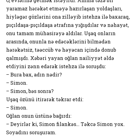
O, evlərinə getmək istəyirdi. Amma təzə bir
yaramaz hərəkət etməyə hazırlaşan yoldaşları,
hiyləgər gözlərini ona zilləyib istehza ilə baxaraq,
pıçıldaşa-pıçıldaşa ətrafına yığışdılar və nəhayət,
onu tamam mühasirəyə aldılar. Uşaq onların
arasında, onunla nə edəcəklərini bilmədən
hərəkətsiz, təəccüb və həyəcan içində donub
qalmışdı. Xəbəri yayan oğlan nailiyyət əldə
etdiyini zənn edərək istehza ilə soruşdu:
– Bura bax, adın nədir?
– Simon.
– Simon, bəs sonra?
Uşaq özünü itirərək təkrar etdi:
– Simon.
Oğlan onun üstünə bağırdı:
– Deyirlər ki, Simon filankəs… Təkcə Simon yox.
Soyadını soruşuram.