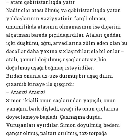
– atam qəbiristanlıqda yatır.
Nadinclər atası ölmüş və qəbiristanlıqda yatan
yoldaşlarının vəziyyətinin fərqli olması,
ümumilikdə atasının olmamasının isə digərini
alçatması barədə pıçıldaşırdılar. Ataları qəddar,
içki düşkünü, oğru, arvadlarına zülm edən olan bu
dəcəllər daha yaxına sıxlaşırdılar; elə bil onlar –
atalı, qanuni doğulmuş uşaqlar atasız, bic
doğulmuş uşağı boğmaq istəyirdilər.
Birdən onunla üz-üzə durmuş bir uşaq dilini
çıxardıb kinayə ilə qışqırdı:
– Atasız! Atasız!
Simon ikiəlli onun saçlarından yapışdı, onun
yanağını bərk dişlədi, ayağı ilə onun qıçlarına
döyəcləməyə başladı. Çaxnaşma düşdü.
Vuruşanları ayırdılar. Simon döyülmüş, bədəni
qançır olmuş, paltarı cırılmış, toz-torpağa