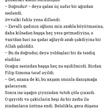
– Doğrudur! – deyə qalan üç nəfər bir ağızdan
səsləndi.
Əvvəlki fəhlə yenə dilləndi:
– Zavallı qadının oğlunu min əzabla böyütməsinə,
daha kilsədən başqa heç yerə getmədiyinə, o
vaxtdan bəri nə qədər ağlayıb əzab çəkdiyinə bir
Allah şahiddir.
– Bu da doğrudur, deyə yoldaşları bir də təsdiq
elədilər.
Ocağın səsindən başqa heç nə eşidilmirdi. Birdən
Filip Simona tərəf əyildi.
– Get, anana de ki, bu axşam onunla danışmağa
gələcəyəm.
Sonra isə uşağın çiynindən tutub çölə çıxardı.
O qayıtdı və çəkiclərin beşi də bir zərbə ilə
zindanların üstünə endi. Beləliklə, gecə düşənə