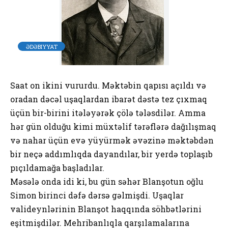
ƏDƏBIYYAT
Saat on ikini vururdu. Məktəbin qapısı açıldı və
oradan dəcəl uşaqlardan ibarət dəstə tez çıxmaq
üçün bir-birini itələyərək çölə tələsdilər. Amma
hər gün olduğu kimi müxtəlif tərəflərə dağılışmaq
və nahar üçün evə yüyürmək əvəzinə məktəbdən
bir neçə addımlıqda dayandılar, bir yerdə toplaşıb
pıçıldamağa başladılar.
Məsələ onda idi ki, bu gün səhər Blanşotun oğlu
Simon birinci dəfə dərsə gəlmişdi. Uşaqlar
valideynlərinin Blanşot haqqında söhbətlərini
eşitmişdilər. Mehribanlıqla qarşılamalarına