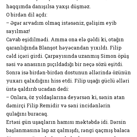
haqqımda danışılsa yaxşı düşməz.
O birdən dil açdı:
– Əgər arvadım olmaq istəsəniz, gəlişim eyib
sayılmaz!
Cavab eşidilmədi. Amma ona elə gəldi ki, otağın
qaranlığında Blanşot həyəcandan yıxıldı. Filip
cəld içəri girdi. Çarpayısında uzanmış Simon öpüş
səsi və anasının pıçıldadığı bir neçə sözü eşitdi.
Sonra isə birdən-birdən dostunun əllərində özünün
yuxarı qalxdığını hiss etdi. Filip uşağı güclü əlləri
üstə qaldırıb ucadan dedi:
– Onlara, öz yoldaşlarına deyərsən ki, sənin atan
dəmirçi Filip Remidir və səni incidənlərin
qulağını buracaq.
Ertəsi gün uşaqların hamısı məktəbdə idi. Dərsin
başlanmasına lap az qalmışdı, rəngi qaçmış balaca