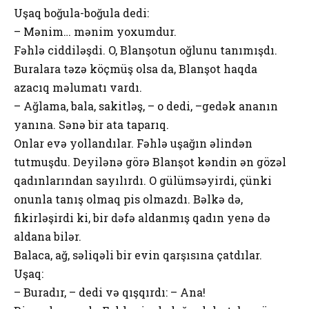
Uşaq boğula-boğula dedi:
– Mənim… mənim yoxumdur.
Fəhlə ciddiləşdi. O, Blanşotun oğlunu tanımışdı.
Buralara təzə köçmüş olsa da, Blanşot haqda
azacıq məlumatı vardı.
– Ağlama, bala, sakitləş, – o dedi, –gedək ananın
yanına. Sənə bir ata taparıq.
Onlar evə yollandılar. Fəhlə uşağın əlindən
tutmuşdu. Deyilənə görə Blanşot kəndin ən gözəl
qadınlarından sayılırdı. O gülümsəyirdi, çünki
onunla tanış olmaq pis olmazdı. Bəlkə də,
fikirləşirdi ki, bir dəfə aldanmış qadın yenə də
aldana bilər.
Balaca, ağ, səliqəli bir evin qarşısına çatdılar.
Uşaq:
– Buradır, – dedi və qışqırdı: – Ana!