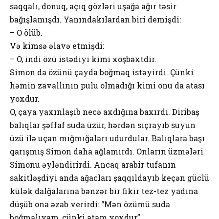
saqqalı, donuq, açıq gözləri uşağa ağır təsir
bağışlamışdı. Yanındakılardan biri demişdi:
– O ölüb.
Və kimsə əlavə etmişdi:
– O, indi özü istədiyi kimi xoşbəxtdir.
Simon da özünü çayda boğmaq istəyirdi. Çünki
həmin zavallının pulu olmadığı kimi onu da atası
yoxdur.
O, çaya yaxınlaşıb necə axdığına baxırdı. Diribaş
balıqlar şəffaf suda üzür, hərdən sıçrayıb suyun
üzü ilə uçan mığmığaları udurdular. Balıqlara başı
qarışmış Simon daha ağlamırdı. Onların üzmələri
Simonu əyləndirirdi. Ancaq arabir tufanın
sakitləşdiyi anda ağacları şaqqıldayıb keçən güclü
külək dalğalarına bənzər bir fikir tez-tez yadına
düşüb ona əzab verirdi: “Mən özümü suda
boğmalıyam, çünki atam yoxdur”.