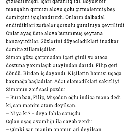
gizlədilmişdi. İçəri qaranlıq idi. Böyük bir
manqalın qırmızı alovu qolu çirmələnmiş beş
dəmirçini işıqlandırırdı. Onların dalbadal
endirdikləri zərbələr qorxulu gurultuya çevrilirdi.
Onlar ayaq üstə alova bürünmüş şeytana
bənzəyirdilər. Gözlərini döyəclədikləri inadkar
dəmirə zilləmişdilər.
Simon gözə çarpmadan içəri girdi və ataca
dostuna yaxınlaşıb ətəyindən dartdı. Filip geri
döndü. Birdən iş dayandı. Kişilərin hamısı uşağa
baxmağa başladılar. Adət eləmədikləri sakitliyi
Simonun zəif səsi pozdu:
– Bura bax, Filip, Mişodun oğlu indicə mənə dedi
ki, sən mənim atam deyilsən.
– Niyə ki? – deyə fəhlə soruşdu.
Oğlan uşaq avamlığı ilə cavab verdi:
– Çünki sən mənim anamın əri deyilsən.