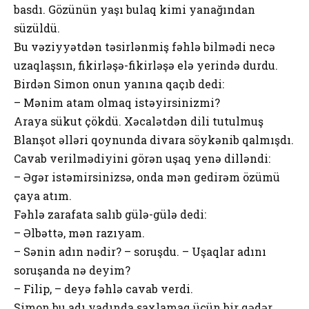
basdı. Gözünün yaşı bulaq kimi yanağından
süzüldü.
Bu vəziyyətdən təsirlənmiş fəhlə bilmədi necə
uzaqlaşsın, fikirləşə-fikirləşə elə yerində durdu.
Birdən Simon onun yanına qaçıb dedi:
– Mənim atam olmaq istəyirsinizmi?
Araya sükut çökdü. Xəcalətdən dili tutulmuş
Blanşot əlləri qoynunda divara söykənib qalmışdı.
Cavab verilmədiyini görən uşaq yenə dilləndi:
– Əgər istəmirsinizsə, onda mən gedirəm özümü
çaya atım.
Fəhlə zarafata salıb gülə-gülə dedi:
– Əlbəttə, mən razıyam.
– Sənin adın nədir? – soruşdu. – Uşaqlar adını
soruşanda nə deyim?
– Filip, – deyə fəhlə cavab verdi.
Simon bu adı yadında saxlamaq üçün bir qədər