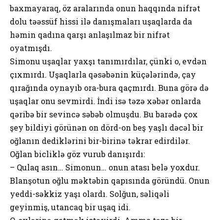
baxmayaraq, öz aralarında onun haqqında nifrət
dolu təəssüf hissi ilə danışmaları uşaqlarda da
həmin qadına qarşı anlaşılmaz bir nifrət
oyatmışdı.
Simonu uşaqlar yaxşı tanımırdılar, çünki o, evdən
çıxmırdı. Uşaqlarla qəsəbənin küçələrində, çay
qırağında oynayıb ora-bura qaçmırdı. Buna görə də
uşaqlar onu sevmirdi. İndi isə təzə xəbər onlarda
qəribə bir sevincə səbəb olmuşdu. Bu barədə çox
şey bildiyi görünən on dörd-on beş yaşlı dəcəl bir
oğlanın dediklərini bir-birinə təkrar edirdilər.
Oğlan bicliklə göz vurub danışırdı:
– Qulaq asın… Simonun… onun atası belə yoxdur.
Blanşotun oğlu məktəbin qapısında göründü. Onun
yeddi-səkkiz yaşı olardı. Solğun, səliqəli
geyinmiş, utancaq bir uşaq idi.