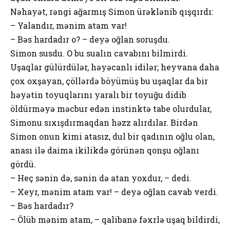
Nəhayət, rəngi ağarmış Simon ürəklənib qışqırdı:
– Yalandır, mənim atam var!
– Bəs hardadır o? – deyə oğlan soruşdu.
Simon susdu. O bu sualın cavabını bilmirdi.
Uşaqlar gülürdülər, həyəcanlı idilər; heyvana daha
çox oxşayan, çöllərdə böyümüş bu uşaqlar da bir
həyətin toyuqlarını yaralı bir toyuğu didib
öldürməyə məcbur edən instinktə tabe olurdular,
Simonu sıxışdırmaqdan həzz alırdılar. Birdən
Simon onun kimi atasız, dul bir qadının oğlu olan,
anası ilə daima ikilikdə görünən qonşu oğlanı
gördü.
– Heç sənin də, sənin də atan yoxdur, – dedi.
– Xeyr, mənim atam var! – deyə oğlan cavab verdi.
– Bəs hardadır?
– Ölüb mənim atam, – qalibanə fəxrlə uşaq bildirdi,