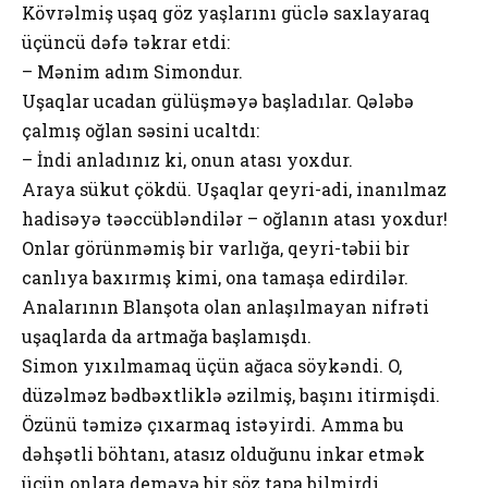
Kövrəlmiş uşaq göz yaşlarını güclə saxlayaraq
üçüncü dəfə təkrar etdi:
– Mənim adım Simondur.
Uşaqlar ucadan gülüşməyə başladılar. Qələbə
çalmış oğlan səsini ucaltdı:
– İndi anladınız ki, onun atası yoxdur.
Araya sükut çökdü. Uşaqlar qeyri-adi, inanılmaz
hadisəyə təəccübləndilər – oğlanın atası yoxdur!
Onlar görünməmiş bir varlığa, qeyri-təbii bir
canlıya baxırmış kimi, ona tamaşa edirdilər.
Analarının Blanşota olan anlaşılmayan nifrəti
uşaqlarda da artmağa başlamışdı.
Simon yıxılmamaq üçün ağaca söykəndi. O,
düzəlməz bədbəxtliklə əzilmiş, başını itirmişdi.
Özünü təmizə çıxarmaq istəyirdi. Amma bu
dəhşətli böhtanı, atasız olduğunu inkar etmək
üçün onlara deməyə bir söz tapa bilmirdi.