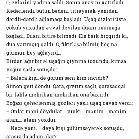
O, evlərini yadına saldı. Sonra anasını xatırladı.
Kədərləndi, bütün bədəni titrəyərək yenidən
dərdli-dərdli ağlamağa başladı. Uşaq dizləri üstə
çöküb yuxudan əvvəl deyilən duanı oxumağa
başladı. Duanı bitirə bilmədi. Elə bərk hıçqırdı ki,
dua yarımçıq qaldı. O, fikirləşə bilmir, heç nə
görmür, hey ağlayırdı.
Birdən ağır bir əl uşağın çiyninə toxundu, kimsə
yoğun səslə soruşdu:
– Balaca kişi, de görüm səni kim incidib?
Simon geri döndü. Qara, qıvrım saçlı, qarasaqqal
bir fəhlə mehriban-mehriban ona baxırdı.
Boğazı qəhərlənmiş, gözləri yaşlı uşaq cavab verdi:
– Onlar məni döydülər… çünki… mənim… mənim…
atam… atam yoxdur.
– Necə yəni, – deyə kişi gülümsəyərək soruşdu,
atasız da adam olar?