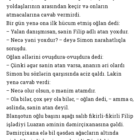
yoldaşlarının arasından keçir və onların
atmacalarına cavab vermirdi.
Bir gün yenə ona ilk hücum etmiş oğlan dedi:
– Yalan danışmısan, sənin Filip adlı atan yoxdur.
– Necə yəni yoxdur? – deyə Simon narahatlıqla
soruşdu.
Oğlan əllərini ovuşdura-ovuşdura dedi:
– Çünki əgər sənin atan varsa, ananın əri olardı
Simon bu sözlərin qarşısında aciz qaldı. Lakin
yenə cavab verdi:
– Necə olur olsun, o mənim atamdır.
– Ola bilər, çox şey ola bilər, – oğlan dedi, – amma o,
əslində, sənin atan deyil.
Blanşotun oğlu başını aşağı salıb fikirli-fikirli Filip
işlədiyi Luazan əminin dəmirçixanasına gəldi.
Dəmirçixana elə bil qəsdən ağacların altında