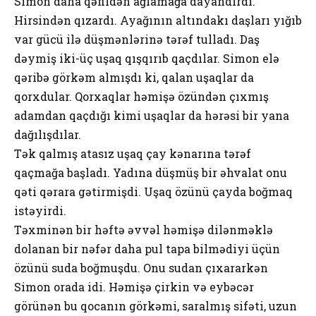
Simon daha qəfildən ağlamağa dayandırdı.
Hirsindən qızardı. Ayağının altındakı daşları yığıb
var gücü ilə düşmənlərinə tərəf tulladı. Daş
dəymiş iki-üç uşaq qışqırıb qaçdılar. Simon elə
qəribə görkəm almışdı ki, qalan uşaqlar da
qorxdular. Qorxaqlar həmişə özündən çıxmış
adamdan qaçdığı kimi uşaqlar da hərəsi bir yana
dağılışdılar.
Tək qalmış atasız uşaq çay kənarına tərəf
qaçmağa başladı. Yadına düşmüş bir əhvalat onu
qəti qərara gətirmişdi. Uşaq özünü çayda boğmaq
istəyirdi.
Təxminən bir həftə əvvəl həmişə dilənməklə
dolanan bir nəfər daha pul tapa bilmədiyi üçün
özünü suda boğmuşdu. Onu sudan çıxararkən
Simon orada idi. Həmişə çirkin və eybəcər
görünən bu qocanın görkəmi, saralmış sifəti, uzun