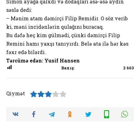
Simon ayağa qalxdı və dodaqları əsə-əsə aydın
səslə dedi:
– Mənim atam dəmirçi Filip Remidir. O söz verib
ki, məni incidənlərin qulağını buracaq.
Bu dəfə heç kim gülmədi, çünki dəmirçi Filip
Remini hamı yaxşı tanıyırdı. Belə ata ilə hər kəs
fəxr edə bilərdi.
Tərcümə edən: Yusif Hansen
Baxış:
2 663
Qiymət