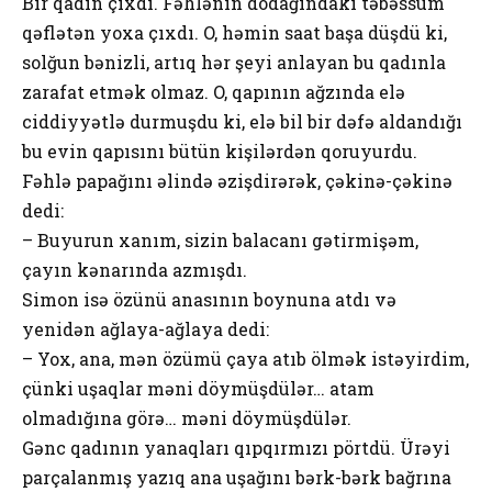
Bir qadın çıxdı. Fəhlənin dodağındakı təbəssüm
qəflətən yoxa çıxdı. O, həmin saat başa düşdü ki,
solğun bənizli, artıq hər şeyi anlayan bu qadınla
zarafat etmək olmaz. O, qapının ağzında elə
ciddiyyətlə durmuşdu ki, elə bil bir dəfə aldandığı
bu evin qapısını bütün kişilərdən qoruyurdu.
Fəhlə papağını əlində əzişdirərək, çəkinə-çəkinə
dedi:
– Buyurun xanım, sizin balacanı gətirmişəm,
çayın kənarında azmışdı.
Simon isə özünü anasının boynuna atdı və
yenidən ağlaya-ağlaya dedi:
– Yox, ana, mən özümü çaya atıb ölmək istəyirdim,
çünki uşaqlar məni döymüşdülər… atam
olmadığına görə… məni döymüşdülər.
Gənc qadının yanaqları qıpqırmızı pörtdü. Ürəyi
parçalanmış yazıq ana uşağını bərk-bərk bağrına