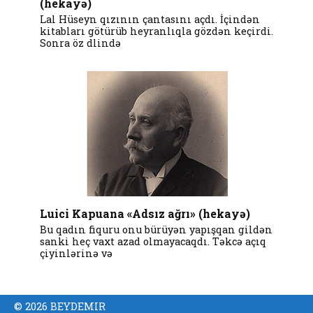
(hekayə)
Lal Hüseyn qızının çantasını açdı. İçindən
kitabları götürüb heyranlıqla gözdən keçirdi.
Sonra öz dlində
Luici Kapuana «Adsız ağrı» (hekayə)
Bu qadın fiquru onu bürüyən yapışqan gildən
sanki heç vaxt azad olmayacaqdı. Təkcə açıq
çiyinlərinə və
© 2026 BEYDEMIR