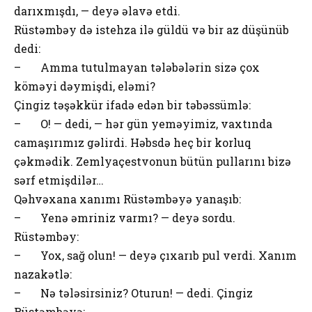
darıxmışdı, — deyə əlavə etdi.
Rüstəmbəy də istehza ilə güldü və bir az düşünüb
dedi:
– Amma tutulmayan tələbələrin sizə çox
köməyi dəymişdi, eləmi?
Çingiz təşəkkür ifadə edən bir təbəssümlə:
– O! — dedi, — hər gün yeməyimiz, vaxtında
camaşırımız gəlirdi. Həbsdə heç bir korluq
çəkmədik. Zemlyaçestvonun bütün pullarını bizə
sərf etmişdilər…
Qəhvəxana xanımı Rüstəmbəyə yanaşıb:
– Yenə əmriniz varmı? — deyə sordu.
Rüstəmbəy:
– Yox, sağ olun! — deyə çıxarıb pul verdi. Xanım
nazakətlə:
– Nə tələsirsiniz? Oturun! — dedi. Çingiz
Rüstəmbəyə: