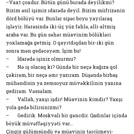
–Vaxt çoxdur. Bütün günü burada deyilikmi?
Bizim əsil işimiz ıdarədə deyil. Bizim müfrizənin
dörd bölüyü var. Bunlar sipər boyu yayılaraq
işləyir. Hərəsində iki-üç yüz fəhlə, əlli-altmiş
araba var. Bu gün səhər müavinim bölükləri
yoxlamağa getmiş. O qayıtdıqdan bir-ıki gün
sonra mən gedəcəyəm. İşim bu!
– İdarədə işiniz olmurmu?
– Nə iş olacaq ki? Gündə bir neçə kağıza qol
çəkirəm, bir neçə əmr yazıram. Düşəndə birbaş
mühəndisin ya zemsoyuz müvəkkilinin yanına
gedirəm. Vəssəlam.
– Vallah, yaxşı işdir! Müavinin kimdir? Yaxşı
yola gedə bilirsinizmi?
– Gedirik. Moskvalı bir gəncdir. Qadınlar içində
böyük müvəffəqiyyəti var…
Çingiz gülümsündü və müavinin tərcümeyi-