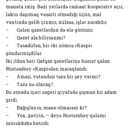
manata imiş. Bəzi yerlərdə camaat kooperativ açır,
lakin daşımaq vəsaiti olmadığı üçün, mal
vaxtında gəlib çıxmır, xülasə, işlər xarabdır.
– Gələn qəzetlərdən də elə görünür.
– Qəzet ala bilirsənmi?
– Təsadüfən, bir-iki nömrə «Kaspi»
göndərmişdilər.
İki ildən bəri Qafqaz qəzetlərinə həsrət qalan
Rüstəmbəy «Kaspi»dən maraqlandı:
– Aman, vətəndən təzə bir şey varmı?
– Təzə nə olacaq?..
Bu əsnada içəri əsgəri qiyafədə şişman bir adam
girdi.
– Bağışlayın, mane olmaram ki?
– Yox, gətirin, — deyə Rüstəmbəy qələmi
mürəkkəbə batırdı.