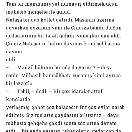
Tam bir məmnuniyyət nümayiş etdirmək üçün
mühasib qəhqəhə ilə güldü.
Nataşa bir qab kotlet gətirdi. Masanın üzərinə
qoyarkən gözünün yanı ilə Çingizə baxdı, dolğun
dodaqlarının bir tərəfi qalxdı, yanaqları qan aldı.
Çingiz Nataşanın halını duymaz kimi söhbətinə
davam
etdi:
– Mənzil böhranı burada da varmı? — deyə
sordu. Mühasib həmsöhbətə susamış kimi ayrıca
bir ləzzətlə:
– Təbii, — dedi. — Bir çox idarələr ətraf
kəndlərdə
yerləşmiş. Şəhər çox balacadır. Bir çox evlər xarab
edilmiş. Siz rusların qaydasını bilirsiniz — deyə
mühasib qəhqəhə çəkdi sonra sözlərinə davam
etdi, — bir evdə yaşarıq, rahat olarıq, gedərkən də