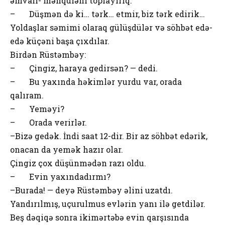
əmvali- mənquləni toplayırıq.
– Düşmən də ki… tərk… etmir, biz tərk edirik…
Yoldaşlar səmimi olaraq gülüşdülər və söhbət edə-
edə küçəni başa çıxdılar.
Birdən Rüstəmbəy:
– Çingiz, haraya gedirsən? — dedi.
– Bu yaxında həkimlər yurdu var, orada
qalıram.
– Yeməyi?
– Orada verirlər.
–Bizə gedək. İndi saat 12-dir. Bir az söhbət edərik,
onacan da yemək hazır olar.
Çingiz çox düşünmədən razı oldu.
– Evin yaxındadırmı?
–Burada! — deyə Rüstəmbəy əlini uzatdı.
Yandırılmış, uçurulmus evlərin yanı ilə getdilər.
Beş dəqiqə sonra ikimərtəbə evin qarşısında