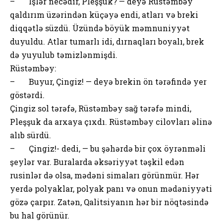
– Işlər necədir, Pleşşuk? — deyə Rüstəmbəy
qaldırım üzərindən küçəyə endi, atları və breki
diqqətlə süzdü. Üzündə böyük məmnuniyyət
duyuldu. Atlar tumarlı idi, dırnaqları boyalı, brek
də yuyulub təmizlənmişdi.
Rüstəmbəy:
– Buyur, Çingiz! — deyə brekin ön tərəfində yer
göstərdi.
Çingiz sol tərəfə, Rüstəmbəy sağ tərəfə mindi,
Pleşşuk da arxaya çıxdı. Rüstəmbəy cilovları əlinə
alıb sürdü.
– Çingiz!- dedi, — bu şəhərdə bir çox öyrənməli
şeylər var. Buralarda əksəriyyət təşkil edən
rusinlər də olsa, mədəni simaları görünmür. Hər
yerdə polyaklar, polyak panı və onun mədəniyyəti
gözə çarpır. Zatən, Qalitsiyanın hər bir nöqtəsində
bu hal görünür.