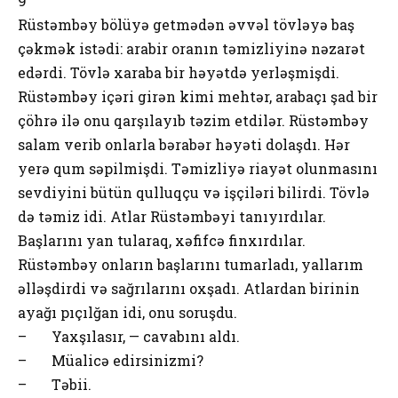
9
Rüstəmbəy bölüyə getmədən əvvəl tövləyə baş
çəkmək istədi: arabir oranın təmizliyinə nəzarət
edərdi. Tövlə xaraba bir həyətdə yerləşmişdi.
Rüstəmbəy içəri girən kimi mehtər, arabaçı şad bir
çöhrə ilə onu qarşılayıb təzim etdilər. Rüstəmbəy
salam verib onlarla bərabər həyəti dolaşdı. Hər
yerə qum səpilmişdi. Təmizliyə riayət olunmasını
sevdiyini bütün qulluqçu və işçiləri bilirdi. Tövlə
də təmiz idi. Atlar Rüstəmbəyi tanıyırdılar.
Başlarını yan tularaq, xəfifcə finxırdılar.
Rüstəmbəy onların başlarını tumarladı, yallarım
əlləşdirdi və sağrılarını oxşadı. Atlardan birinin
ayağı pıçılğan idi, onu soruşdu.
– Yaxşılasır, — cavabını aldı.
– Müalicə edirsinizmi?
– Təbii.