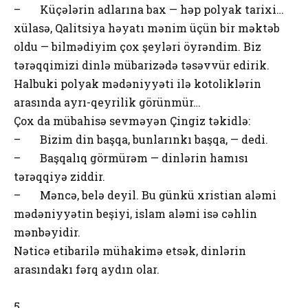
– Küçələrin adlarına bax — həp polyak tarixi…
xülasə, Qalitsiya həyatı mənim üçün bir məktəb
oldu — bilmədiyim çox şeyləri öyrəndim. Biz
tərəqqimizi dinlə mübarizədə təsəvvür edirik.
Halbuki polyak mədəniyyəti ilə kotoliklərin
arasında ayrı-qeyrilik görünmür…
Çox da mübahisə sevməyən Çingiz təkidlə:
– Bizim din başqa, bunlarınkı başqa, — dedi.
– Başqalıq görmürəm — dinlərin hamısı
tərəqqiyə ziddir.
– Məncə, belə deyil. Bu günkü xristian aləmi
mədəniyyətin beşiyi, islam aləmi isə cəhlin
mənbəyidir.
Nəticə etibarilə mühakimə etsək, dinlərin
arasındakı fərq aydın olar.
5