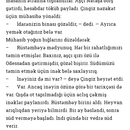
masanın ətrafina toplandılar. Aşçı Nataşa borş
gətirdi, hesabdar töküb payladı. Çingiz nəzakət
üçün mühasibə yönəldi:
– İdarənizin binası gözəldir, — dedi. — Ayrıca
yemək otağınız belə var.
Mühasib yoğun bığlarını düzəldərək:
– Rüstəmbəyə mədyunuq. Hər bir rahatlığımızı
təmin etmişlər. Baxınız, aşçı qızı özü ilə
Odessadan gətirmişdir, gözəl bişirir. Südümüzü
təmin etmək üçün inək belə saxlayırıq.
– İnəyiniz də mi var? — deyə Çingiz heyrət etdi.
– Var. Ancaq inəyin özünə görə bir tarixçəsi də
var. Qışda ot tapılmadığı üçün aclıq çəkmiş
inəklər paylanırdı. Rüstəmbəy birini aldı. Heyvan
arıqlıqdan yeriyə bilmirdi. Bir ay bəsləndi, sonra
süd verməyə başladı. İndi gündə bir vedrə süd
verir.