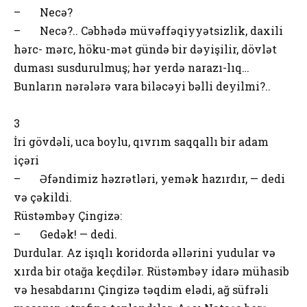
– Necə?
– Necə?.. Cəbhədə müvəffəqiyyətsizlik, daxili
hərc- mərc, höku-mət gündə bir dəyişilir, dövlət
duması susdurulmuş; hər yerdə narazı-lıq…
Bunların nərələrə vara biləcəyi bəlli deyilmi?..
3
İri gövdəli, uca boylu, qıvrım saqqallı bir adam
içəri
– Əfəndimiz həzrətləri, yemək hazırdır, — dedi
və çəkildi.
Rüstəmbəy Çingizə:
– Gedək! — dedi.
Durdular. Az işıqlı koridorda əllərini yudular və
xırda bir otağa keçdilər. Rüstəmbəy idarə mühasib
və hesabdarını Çingizə təqdim elədi, ağ süfrəli