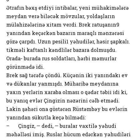
Ətrafın bəxş etdiyi intibalar, yeni mühakimələrə
meydan verə biləcək mövzular, yoldaşların
mülahizələrinə xitam verdi. Brek ratuşanın9
yanından keçərkən bazarın maraqlı mənzərəsi
gözə çarpdı. Uzun pesili1 yəhudilər, həsir şapkalı.
tikməli kaftanlı kəndlilər bazara dolmuşdu.
Orada- burada rus soldatları, hərbi məmurlar
görünmədə idi.
Brek sağ tərəfə çöndü. Küçənin iki yanındakı ev
və dükanlar yanmışdı. Müharibə meydanına
yaxın yerlərin xaraba olması o qədər təbii idi ki,
bu yanıq evlər Çingizin nəzərini cəlb etmədi.
Lakin şəhəri ona göstərən Rüstəmbəy bu evlərin
yanından sükutla keçə bilmədi:
– Çingiz, — dedi, — buralar vaxtilə yəhudi
məhəlləsi imiş. Ruslar hücum edərkən yəhudiləri