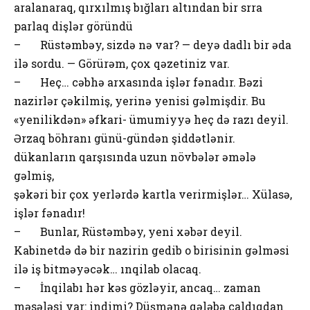
aralanaraq, qırxılmış bığları altından bir srra
parlaq dişlər göründü
– Rüstəmbəy, sizdə nə var? — deyə dadlı bir əda
ilə sordu. — Görürəm, çox qəzetiniz var.
– Heç… cəbhə arxasında işlər fənadır. Bəzi
nazirlər çəkilmiş, yerinə yenisi gəlmişdir. Bu
«yenilikdən» əfkari- ümumiyyə heç də razı deyil.
Ərzaq böhranı günü-gündən şiddətlənir.
dükanların qarşısında uzun növbələr əmələ
gəlmiş,
şəkəri bir çox yerlərdə kartla verirmişlər… Xülasə,
işlər fənadır!
– Bunlar, Rüstəmbəy, yeni xəbər deyil.
Kabinetdə də bir nazirin gedib o birisinin gəlməsi
ilə iş bitməyəcək… ınqilab olacaq.
– İnqilabı hər kəs gözləyir, ancaq… zaman
məsələsi var: indimi? Düşmənə qələbə çaldıqdan