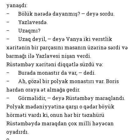
yanaşdı:
– Bölük nərədə dayanmış? — deyə sordu.
– Yazlavesdə.
– Uzaqmı?
– Uzaq deyil, — deyə Vanya iki verstlik
xəritənin bir parçasını masanın üzərinə sərdi və
barmağı ilə Yazlavesi nişan verdi.
Rüstəmbəy xəritəni diqqətlə süzdü və:
– Burada monastır da var, — dedi.
– Ah, gözəl bir polyak monastırı var. Boris
hərdən oraya ət almağa gedir.
– Görməlidir, — deyə Rüstəmbəy maraqlandı.
Polyak mədəniyyətinə qarşı o qədər böyük
hörməti vardı ki, onun hər bir təzahürü
Rüstəmbəydə maraqdan çox milli həyəcan
oyadırdı.