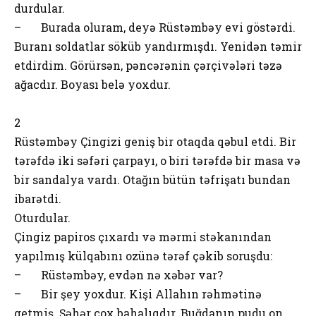
durdular.
– Burada oluram, deyə Rüstəmbəy evi göstərdi.
Buranı soldatlar söküb yandırmışdı. Yenidən təmir
etdirdim. Görürsən, pəncərənin çərçivələri təzə
ağacdır. Boyası belə yoxdur.
2
Rüstəmbəy Çingizi geniş bir otaqda qəbul etdi. Bir
tərəfdə iki səfəri çarpayı, o biri tərəfdə bir masa və
bir sandalya vardı. Otağın bütün təfrişatı bundan
ibarətdi.
Oturdular.
Çingiz papiros çıxardı və mərmi stəkanından
yapılmış külqabını ozünə tərəf çəkib soruşdu:
– Rüstəmbəy, evdən nə xəbər var?
– Bir şey yoxdur. Kişi Allahın rəhmətinə
getmiş. Şəhər çox bahalıqdır. Buğdanın pudu on