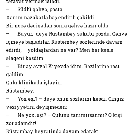
təravət vermək istədi.
– Südlü qəhvə, pasta.
Xanım nəzakətlə baş endirib çəkildi.
Bir neçə dəqiqədən sonra qəhvə hazır oldu.
– Buyur,- deyə Rüstəmbəy sükutu pozdu. Qəhvə
içməyə başladılar. Rüstəmbəy sözlərində davam
edirdi, — yoldaşlardan nə var? Mən hər kəslə
əlaqəni kəsdim.
– Bir ay əvvəl Kiyevdə idim. Bəzilərinə rast
gəldim.
Qulu klinikada işləyir…
Rüstəmbəy:
– Yox əşi? — deyə onun sözlərini kəsdi. Çingiz
vəziyyətini dəyişmədən:
– Nə yox, əşi? — Qulunu tanımırsanmı? O kişi
zor adamdır!
Rüstəmbəy heyrətində davam edərək: