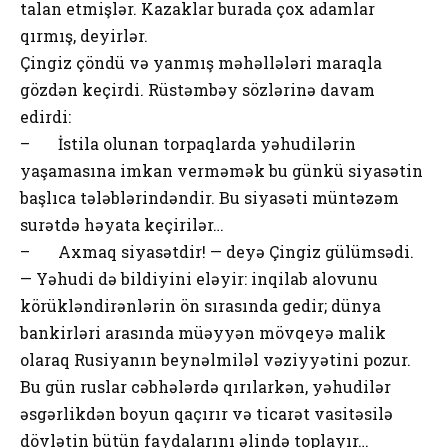
talan etmişlər. Kazaklar burada çox adamlar
qırmış, deyirlər.
Çingiz çöndü və yanmış məhəllələri maraqla
gözdən keçirdi. Rüstəmbəy sözlərinə davam
edirdi:
– İstila olunan torpaqlarda yəhudilərin
yaşamasına imkan verməmək bu günkü siyasətin
başlıca tələblərindəndir. Bu siyasəti müntəzəm
surətdə həyata keçirilər…
– Axmaq siyasətdir! — deyə Çingiz gülümsədi.
— Yəhudi də bildiyini eləyir: inqilab alovunu
körükləndirənlərin ön sırasında gedir; dünya
bankirləri arasında müəyyən mövqeyə malik
olaraq Rusiyanın beynəlmiləl vəziyyətini pozur.
Bu gün ruslar cəbhələrdə qırılarkən, yəhudilər
əsgərlikdən boyun qaçırır və ticarət vasitəsilə
dövlətin bütün faydalarını əlində toplayır…