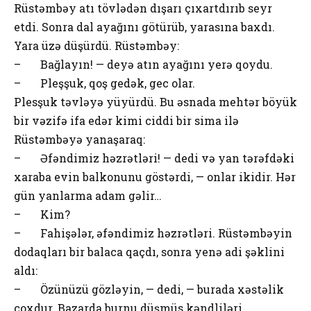
Rüstəmbəy atı tövlədən dışarı çıxartdırıb seyr
etdi. Sonra dal ayağını götürüb, yarasına baxdı.
Yara üzə düşürdü. Rüstəmbəy:
– Bağlayın! — deyə atın ayağını yerə qoydu.
– Pleşşuk, qoş gedək, gec olar.
Plesşuk təvləyə yüyürdü. Bu əsnada mehtər böyük
bir vəzifə ifa edər kimi ciddi bir sima ilə
Rüstəmbəyə yanaşaraq:
– Əfəndimiz həzrətləri! — dedi və yan tərəfdəki
xaraba evin balkonunu göstərdi, — onlar ikidir. Hər
gün yanlarma adam gəlir…
– Kim?
– Fahişələr, əfəndimiz həzrətləri. Rüstəmbəyin
dodaqları bir balaca qaçdı, sonra yenə adi şəklini
aldı:
– Özünüzü gözləyin, — dedi, — burada xəstəlik
çoxdur. Bazarda burnu düşmüs kəndliləri