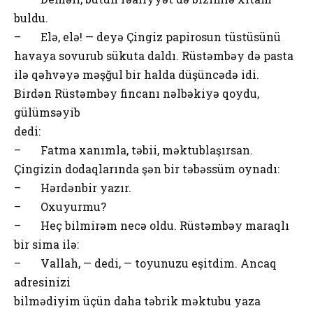
buldu.
– Elə, elə! — deyə Çingiz papirosun tüstüsünü
havaya sovurub sükuta daldı. Rüstəmbəy də pasta
ilə qəhvəyə məşğul bir halda düşüncədə idi.
Birdən Rüstəmbəy fincanı nəlbəkiyə qoydu,
gülümsəyib
dedi:
– Fatma xanımla, təbii, məktublaşırsan.
Çingizin dodaqlarında şən bir təbəssüm oynadı:
– Hərdənbir yazır.
– Oxuyurmu?
– Heç bilmirəm necə oldu. Rüstəmbəy maraqlı
bir sima ilə:
– Vallah, — dedi, — toyunuzu eşitdim. Ancaq
adresinizi
bilmədiyim üçün daha təbrik məktubu yaza