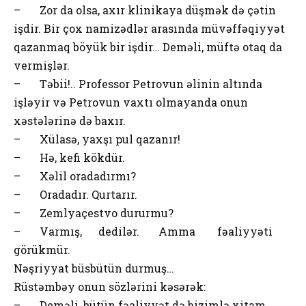
– Zor da olsa, axır klinikaya düşmək də çətin
işdir. Bir çox namizədlər arasında müvəffəqiyyət
qazanmaq böyük bir işdir… Deməli, müftə otaq da
vermişlər.
– Təbii!.. Professor Petrovun əlinin altında
işləyir və Petrovun vaxtı olmayanda onun
xəstələrinə də baxır.
– Xülasə, yaxşı pul qazanır!
– Hə, kefi kökdür.
– Xəlil oradadırmı?
– Oradadır. Qurtarır.
– Zemlyaçestvo dururmu?
– Varmış, dedilər. Amma fəaliyyəti
görükmür.
Nəşriyyat büsbütün durmuş…
Rüstəmbəy onun sözlərini kəsərək:
– Deməli, bütün fəaliyyət də bizimlə xitam