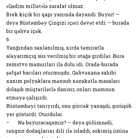
«Qədim millət»lə zarafat olmaz.
Brek kiçik bir qapı yanında dayandı: Buyur! —
deyə Rüstəmbəy Çingizi içəri dəvət etdi: — burada
bir qəhvə içək.
6
Yanğından saxlanılmış, xırda təmiratla
alayarımçıq süs verilmiş bir otağa girdilər. Bura
zemstvo məmurları ilə dolu idi. Orada-burada
şəfqət bacıları oturmuşdu. Qəhvəxana sahibi
xanım polyaklara mənsub nəzakətlə masaları
dolaşıb müştərilərlə danısır, onları məmnun
etməyə çalışırdı.
Rüstəmbəyi tanıyırdı, onu görcək yanaşdı, gorüşüb
yer göstərdi. Oturdular.
– Nə buyuracaqsmız? — deyə gülümsədi,
rəngsiz dodaqlarını dili ılə isladıb, əskimiş üzünə