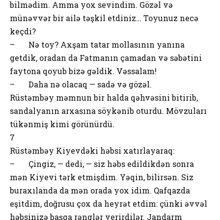
bilmədim. Amma yox sevindim. Gözəl və
münəvvər bir ailə təşkil etdiniz… Toyunuz necə
keçdi?
– Nə toy? Axşam tatar mollasının yanına
getdik, oradan da Fatmanın çamadan və səbətini
faytona qoyub bizə gəldik. Vəssalam!
– Daha nə olacaq — sadə və gözəl.
Rüstəmbəy məmnun bir halda qəhvəsini bitirib,
sandalyanın arxasına söykənib oturdu. Mövzuları
tükənmiş kimi görünürdü.
7
Rüstəmbəy Kiyevdəki həbsi xatırlayaraq:
– Çingiz, — dedi, — siz həbs edildikdən sonra
mən Kiyevi tərk etmişdim. Yəqin, bilirsən. Siz
buraxılanda da mən orada yox idim. Qafqazda
eşitdim, doğrusu çox da heyrət etdim: çünki əvvəl
həbsinizə başqa rənglər verirdilər. Jandarm