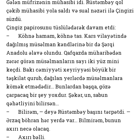
Gələn müfrizənin mühasibi idi. Rüstəmbəy qol
çəkib mühasibi yola saldı və sual nəzəri ilə Çingizi
süzdü.
Çingiz papirosunu tüslülədərək davam etdi:
– Köhnə hamam, köhnə tas. Kars vilayətində
dağılmış müsəlman kəndlərinə bir də Şərqi
Anadolu əlavə olundu. Qafqazda müharibədən
zərər görən müsəlmanların sayı iki yüz mini
keçdi. Bakı cəmiyyəti xeyriyyəsi böyük bir
təşkilat qurub, dağılan yerlərdə müsəlmanlara
kömək etmədədir… Bunlardan başqa, gözə
çarpacaq bir şey yoxdur. Şəkər, un, sabun
qəhətliyini bilirsən…
– Bilirəm, — deyə Rüstəmbəy başını tərpətdi. —
Ərzaq böhran hər yerdə var… Bilmirəm, bunun
axırı necə olacaq.
– Axırı bəlli.