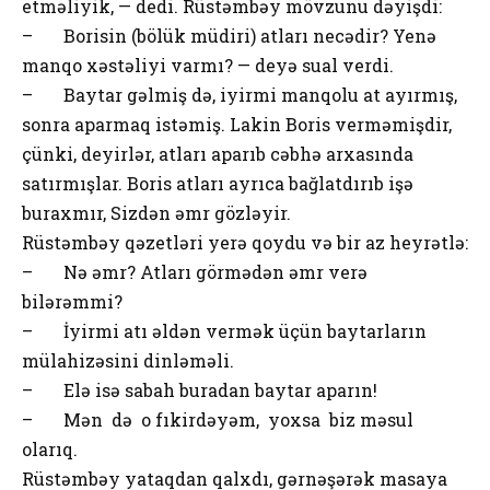
etməliyik, — dedi. Rüstəmbəy mövzunu dəyişdi:
– Borisin (bölük müdiri) atları necədir? Yenə
manqo xəstəliyi varmı? — deyə sual verdi.
– Baytar gəlmiş də, iyirmi manqolu at ayırmış,
sonra aparmaq istəmiş. Lakin Boris verməmişdir,
çünki, deyirlər, atları aparıb cəbhə arxasında
satırmışlar. Boris atları ayrıca bağlatdırıb işə
buraxmır, Sizdən əmr gözləyir.
Rüstəmbəy qəzetləri yerə qoydu və bir az heyrətlə:
– Nə əmr? Atları görmədən əmr verə
bilərəmmi?
– İyirmi atı əldən vermək üçün baytarların
mülahizəsini dinləməli.
– Elə isə sabah buradan baytar aparın!
– Mən də o fıkirdəyəm, yoxsa biz məsul
olarıq.
Rüstəmbəy yataqdan qalxdı, gərnəşərək masaya