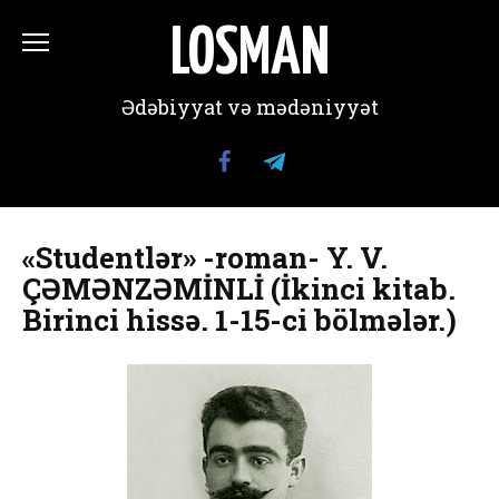
Перейти
к
LOSMAN
содержанию
Ədəbiyyat və mədəniyyət
«Studentlər» -roman- Y. V.
ÇƏMƏNZƏMİNLİ (İkinci kitab.
Birinci hissə. 1-15-ci bölmələr.)