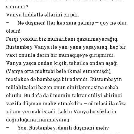
sonramı?
Vanya hiddətlə əllərini çırpdı:
– Nə düşmən! Hər kəs zara gəlmiş — qoy nə olur,
olsun!
Fərqi yoxdur, biz müharibəni qazanmayacağıq.
Rüstəmbəy Vanya ilə yan-yana yaşayaraq, heç bir
vaxt onunla dərin bir münaqişəyə girişmirdi.
Vanya yaşca ondan kiçik, təhsilcə ondan aşağı
(Vanya orta məktəbi belə ikmal etməmişdi),
məsləkcə də bambaşqa bir adamdı. Rüstəmbəyin
mülahizələri bəzən onun sinirlənməsinə səbəb
olurdu. Bu dəfə də ümumin təkrar etdiyi «birinci
vəzifə düşmən məhv etməkdir» — cümləsi ilə sözə
xitam vermək istədi. Lakin Vanya bu sözlərin
doğruluğuna inanmayaraq:
– Yox. Rüstəmbəy, daxili düşməni məhv