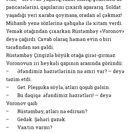
pəncərələrini, qapılarını çıxarıb apararıq. Soldat
yaşadığı yeri xaraba qoymasa, oradan əl çəkməz!
Mühasib yenə sözlərinə qəhqəhə ilə xitam verdi.
Yemək otağından çıxarkən Rüstəmbəy «Voronov»
deyə çağırdı. Cavab olaraq həmən evin o biri
tərəfindən səs gəldi.
Rüstəmbəy Çingizlə böyük otağa girər-girməz
Voronovun iri heykəli qapının arasında göründü:
– Əfəndimiz həzrətlərinin nə əmri var? — deyə
təzim etdi.
– Get. Pleşşuka söylə, atları qoşub gəlsin.
– Bu dəqiqə. əfəndimiz həzrətləri! — deyə
Voronov qaib
– Rüstəmbəy, atları nə edirsən?
– Gedək. Şəhəri gəzək.
– Vaxtın varmı?