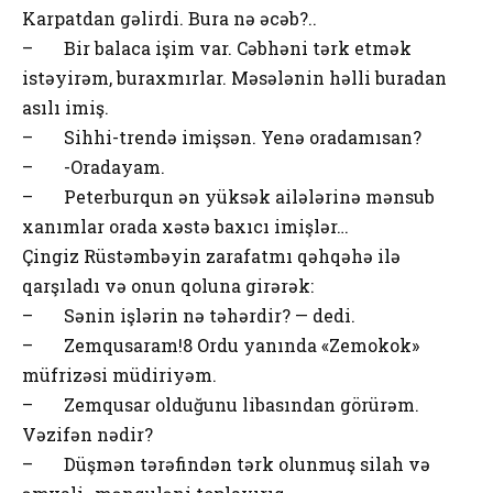
Karpatdan gəlirdi. Bura nə əcəb?..
– Bir balaca işim var. Cəbhəni tərk etmək
istəyirəm, buraxmırlar. Məsələnin həlli buradan
asılı imiş.
– Sihhi-trendə imişsən. Yenə oradamısan?
– -Oradayam.
– Peterburqun ən yüksək ailələrinə mənsub
xanımlar orada xəstə baxıcı imişlər…
Çingiz Rüstəmbəyin zarafatmı qəhqəhə ilə
qarşıladı və onun qoluna girərək:
– Sənin işlərin nə təhərdir? — dedi.
– Zemqusaram!8 Ordu yanında «Zemokok»
müfrizəsi müdiriyəm.
– Zemqusar olduğunu libasından görürəm.
Vəzifən nədir?
– Düşmən tərəfindən tərk olunmuş silah və