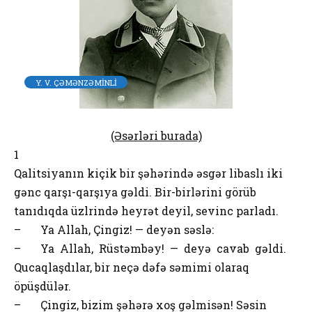
Y. V. ÇƏMƏNZƏMİNLİ
(Əsərləri burada)
1
Qalitsiyanın kiçik bir şəhərində əsgər libaslı iki
gənc qarşı-qarşıya gəldi. Bir-birlərini görüb
tanıdıqda üzlrində heyrət deyil, sevinc parladı.
– Ya Allah, Çingiz! — deyən səslə:
– Ya Allah, Rüstəmbəy! — deyə cavab gəldi.
Qucaqlaşdılar, bir neçə dəfə səmimi olaraq
öpüşdülər.
– Çingiz, bizim şəhərə xoş gəlmisən! Səsin