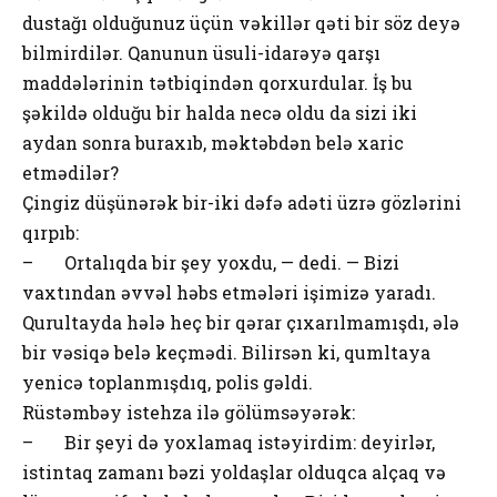
dustağı olduğunuz üçün vəkillər qəti bir söz deyə
bilmirdilər. Qanunun üsuli-idarəyə qarşı
maddələrinin tətbiqindən qorxurdular. İş bu
şəkildə olduğu bir halda necə oldu da sizi iki
aydan sonra buraxıb, məktəbdən belə xaric
etmədilər?
Çingiz düşünərək bir-iki dəfə adəti üzrə gözlərini
qırpıb:
– Ortalıqda bir şey yoxdu, — dedi. — Bizi
vaxtından əvvəl həbs etmələri işimizə yaradı.
Qurultayda hələ heç bir qərar çıxarılmamışdı, ələ
bir vəsiqə belə keçmədi. Bilirsən ki, qumltaya
yenicə toplanmışdıq, polis gəldi.
Rüstəmbəy istehza ilə gölümsəyərək:
– Bir şeyi də yoxlamaq istəyirdim: deyirlər,
istintaq zamanı bəzi yoldaşlar olduqca alçaq və