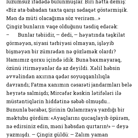
lüzumsuz ifadədə bulunmuşlar. Biri hətta demiş:
«Biz ata-babadan taxta qarşı sədaqət göstərmişik.
Mən də müti olacağıma söz verirəm…»
Çingiz bunların vaqe olduğunu təsdiq edərək:
– Bunlar təbiidir, — dedi, — həyatında təşkilat
görməyən, siyasi tərbiyəsi olmayan, işləyib
bişməyən bir zümrədən nə gözləmək olardı?
Hamımız qorxu içində idik. Buna baxmayaraq,
özünü itirməyənlər də az deyildi. Xəlil həbsin
əvvəlindən axırına qədər soyuqqanlılıqla
davrandı; Fatma xanımın cəsarəti jandarmları belə
heyrətə salmişdı; Mircəfər kəskin lətifələri ilə
müstəntiqlərin hiddətinə səbəb olmuşdu…
Bununla bərabər, Şirinin Qulamrzaya yazdığı bir
məktubu gördüm: «Ayaqlarını qucaqlayıb öpürəm,
nə edirsiniz edin, məni həbsdən qurtarın!» — deyə
yazmışdı. — Çingiz güldü: — Zalım yaman