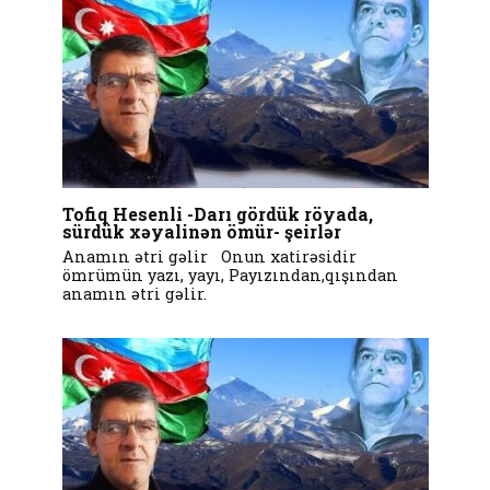
Tofiq Hesenli -Darı gördük röyada,
sürdük xəyalinən ömür- şeirlər
Anamın ətri gəlir Onun xatirəsidir
ömrümün yazı, yayı, Payızından,qışından
anamın ətri gəlir.