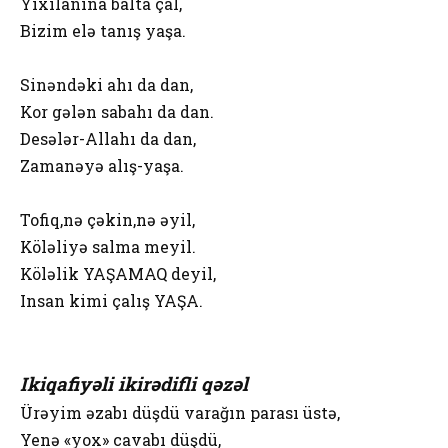
Yıxılanına balta çal,
Bizim elə tanış yaşa.
Sinəndəki ahı da dan,
Kor gələn sabahı da dan.
Desələr-Allahı da dan,
Zamanəyə alış-yaşa.
Tofiq,nə çəkin,nə əyil,
Köləliyə salma meyil.
Köləlik YAŞAMAQ deyil,
Insan kimi çalış YAŞA.
Ikiqafiyəli ikirədifli qəzəl
Ürəyim əzabı düşdü varağın parası üstə,
Yenə «yox» cavabı düşdü,