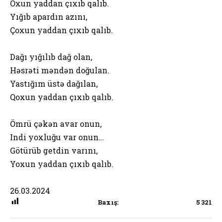
Oxun yaddan çıxıb qalıb.
Yığıb apardın azını,
Çoxun yaddan çıxıb qalıb.
Dağı yığılıb dağ olan,
Həsrəti məndən doğulan.
Yastığım üstə dağılan,
Qoxun yaddan çıxıb qalıb.
Ömrü çəkən avar onun,
Indi yoxluğu var onun…
Götürüb getdin varını,
Yoxun yaddan çıxıb qalıb.
26.03.2024
Baxış:
5 321