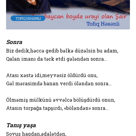
TOFIQ HƏSƏNLI
Sonra
Biz dedik,həccə gedib bəlkə düzəlsin bu adam,
Qalan imanı da tərk etdi gələndən sonra…
Atası xəstə idi,meyvəsiz öldürdü onu,
Gəl mərasimdə banan verdi öləndən sonra…
Ölməmiş mülkünü əvvəlcə bölüşdürdü onun,
Atasın torpağa tapşırdı, «böləndən» sonra…
Tanış yaşa
Sovuş haqdan,ədalətdən,