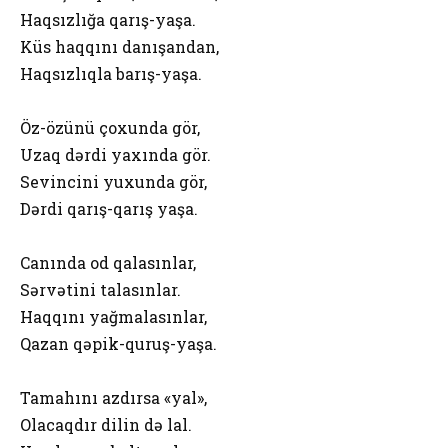
Haqsızlığa qarış-yaşa.
Küs haqqını danışandan,
Haqsızlıqla barış-yaşa.
Öz-özünü çoxunda gör,
Uzaq dərdi yaxında gör.
Sevincini yuxunda gör,
Dərdi qarış-qarış yaşa.
Canında od qalasınlar,
Sərvətini talasınlar.
Haqqını yağmalasınlar,
Qazan qəpik-quruş-yaşa.
Tamahını azdırsa «yal»,
Olacaqdır dilin də lal.