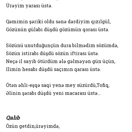
Ürəyim yarası üstə.
Qəmimin şəriki oldu sənə dərdiyim qızılgül,
Gözünün gülabı düşdü gözümün qorası üstə.
Sözünü unutduğunçün dura bilmədim sözümdə,
Sözün istirabı düşdü sözün iftirası üstə.
Neçə il sayıb ötürdüm ələ gəlməyən gün üçün,
Ilimin hesabı düşdü saçımın qarası üstə.
Ötən əhli-eşqə saqi yenə mey süzürdü,Tofiq,
Əlinin şərabı düşdü yeni macarası üstə…
Qalıb
Özün getdin,ürəyimdə,