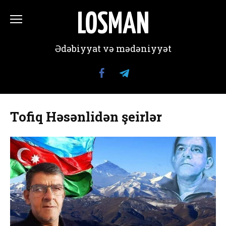
Перейти
к
LOSMAN
содержанию
Ədəbiyyat və mədəniyyət
Tofiq Həsənlidən şeirlər