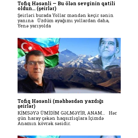
Tofiq Həsənli — Bu ölən sevginin qatili
oldun… (şeirlər)
Şeirləri burada Yollar məndən keçir sənin
yanına Üzdüm ayağımı yollardan daha,
Yenə yarıyolda
Tofiq Həsənli (məhbəsdən yazdığı
şeirlər)
KİMSƏYƏ ÜMİDİM GƏLMƏYİR, ANAM… Hər
gün haray çəkən haqsızlıqlara İçimdə
Anamın kövrək səsidir.