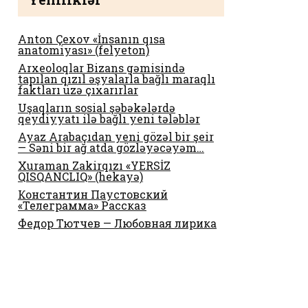
Anton Çexov «İnsanın qısa
anatomiyası» (felyeton)
Arxeoloqlar Bizans gəmisində
tapılan qızıl əşyalarla bağlı maraqlı
faktları üzə çıxarırlar
Uşaqların sosial şəbəkələrdə
qeydiyyatı ilə bağlı yeni tələblər
Ayaz Arabaçıdan yeni gözəl bir şeir
— Səni bir ağ atda gözləyəcəyəm…
Xuraman Zakirqızı «YERSİZ
QISQANCLIQ» (hekayə)
Константин Паустовский
«Телеграмма» Рассказ
Федор Тютчев — Любовная лирика