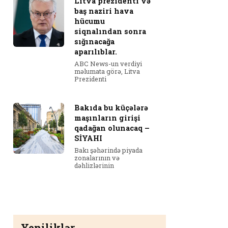
Litva prezidenti və
baş naziri hava
hücumu
siqnalından sonra
sığınacağa
aparılıblar.
ABC News-un verdiyi
məlumata görə, Litva
Prezidenti
Bakıda bu küçələrə
maşınların girişi
qadağan olunacaq –
SİYAHI
Bakı şəhərində piyada
zonalarının və
dəhlizlərinin
Yeniliklər