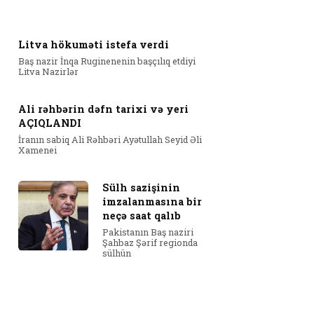
Litva hökuməti istefa verdi
Baş nazir İnqa Ruginenenin başçılıq etdiyi
Litva Nazirlər
Ali rəhbərin dəfn tarixi və yeri
AÇIQLANDI
İranın sabiq Ali Rəhbəri Ayətullah Seyid Əli
Xamenei
Sülh sazişinin
imzalanmasına bir
neçə saat qalıb
Pakistanın Baş naziri
Şahbaz Şərif regionda
sülhün