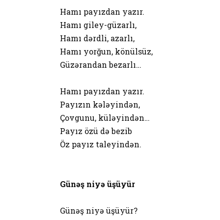
Hamı payızdan yazır.
Hamı giley-güzarlı,
Hamı dərdli, azarlı,
Hamı yorğun, könülsüz,
Güzərandan bezarlı…
Hamı payızdan yazır.
Payızın kələyindən,
Çovgunu, küləyindən…
Payız özü də bezib
Öz payız taleyindən.
Günəş niyə üşüyür
Günəş niyə üşüyür?