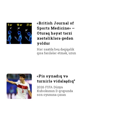
«British Journal of
Sports Medicine» —
Oturaq həyat tərzi
xəstəliklərə gedən
yoldur
Hər saatda beş dəqiqəlik
qısa fasilələr etmək, uzun
«Pis oynadıq və
turnirlə vidalaşdıq”
2026 FIFA Dünya
Kubokunun D qrupunda
son oyununa çıxan