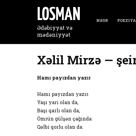
Перейти
к
LOSMAN
содержанию
NƏSR
POEZIYA
Ədəbiyyat və
mədəniyyət
Xəlil Mirzə — şei
Hamı payızdan yazır
Hamı payızdan yazır.
Yaşı yarı olan da,
Başı qarlı olan da,
Ömrün gülşən çağında
Qəlbi qorlu olan da.