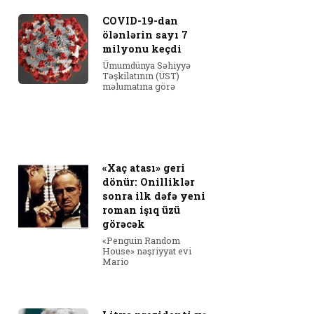
COVID-19-dan
ölənlərin sayı 7
milyonu keçdi
Ümumdünya Səhiyyə
Təşkilatının (ÜST)
məlumatına görə
«Xaç atası» geri
dönür: Onilliklər
sonra ilk dəfə yeni
roman işıq üzü
görəcək
«Penguin Random
House» nəşriyyat evi
Mario