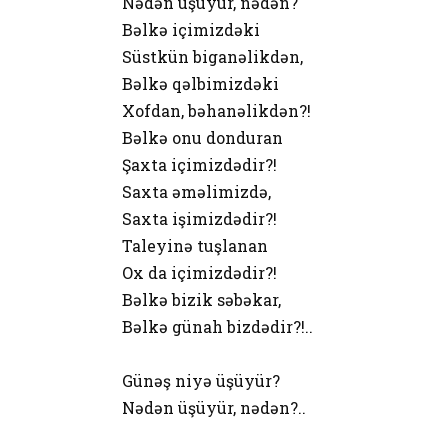
Nədən üşüyür, nədən?
Bəlkə içimizdəki
Süstkün biganəlikdən,
Bəlkə qəlbimizdəki
Xofdan, bəhanəlikdən?!
Bəlkə onu donduran
Şaxta içimizdədir?!
Saxta əməlimizdə,
Saxta işimizdədir?!
Taleyinə tuşlanan
Ox da içimizdədir?!
Bəlkə bizik səbəkar,
Bəlkə günah bizdədir?!..
Günəş niyə üşüyür?
Nədən üşüyür, nədən?..