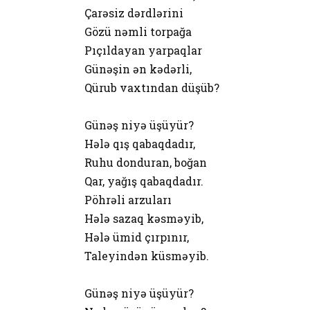
Çarəsiz dərdlərini
Gözü nəmli torpağa
Pıçıldayan yarpaqlar
Günəşin ən kədərli,
Qürub vaxtından düşüb?
Günəş niyə üşüyür?
Hələ qış qabaqdadır,
Ruhu donduran, boğan
Qar, yağış qabaqdadır.
Pöhrəli arzuları
Hələ sazaq kəsməyib,
Hələ ümid çırpınır,
Taleyindən küsməyib.
Günəş niyə üşüyür?