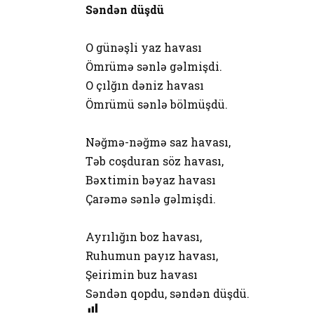
Səndən düşdü
O günəşli yaz havası
Ömrümə sənlə gəlmişdi.
O çılğın dəniz havası
Ömrümü sənlə bölmüşdü.
Nəğmə-nəğmə saz havası,
Təb coşduran söz havası,
Bəxtimin bəyaz havası
Çarəmə sənlə gəlmişdi.
Ayrılığın boz havası,
Ruhumun payız havası,
Şeirimin buz havası
Səndən qopdu, səndən düşdü.