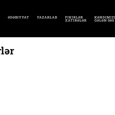
ƏDƏBIYYAT
YAZARLAR
FIKIRLƏR
KƏNDIMIZ
XATIRƏLƏR
GƏLƏN SƏS
rlər