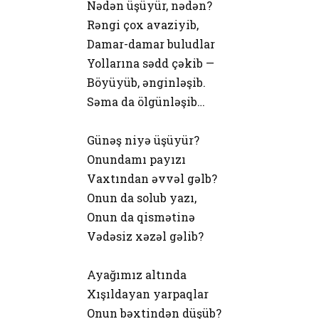
Nədən üşüyür, nədən?
Rəngi çox avaziyib,
Damar-damar buludlar
Yollarına sədd çəkib —
Böyüyüb, ənginləşib.
Səma da ölgünləşib…
Günəş niyə üşüyür?
Onundamı payızı
Vaxtından əvvəl gəlb?
Onun da solub yazı,
Onun da qismətinə
Vədəsiz xəzəl gəlib?
Ayağımız altında
Xışıldayan yarpaqlar
Onun bəxtindən düşüb?