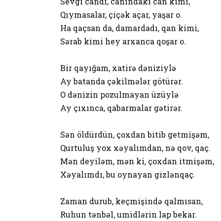
Sevgi candı, canındakı can kimi,
Qıymasalar, çiçək açar, yaşar o.
Ha qaçsan da, damardadı, qan kimi,
Sərab kimi hey arxanca qoşar o.
Bir qayığam, xatirə dəniziylə
Ay batanda çəkilmələr götürər.
O dənizin pozulmayan üzüylə
Ay çıxınca, qabarmalar gətirər.
Sən öldürdün, çoxdan bitib getmişəm,
Qurtuluş yox xəyalımdan, nə qov, qaç.
Mən deyiləm, mən ki, çoxdan itmişəm,
Xəyalımdı, bu oynayan gizlənqaç.
Zaman durub, keçmişində qalmısan,
Ruhun tənbəl, umidlərin lap bekar.