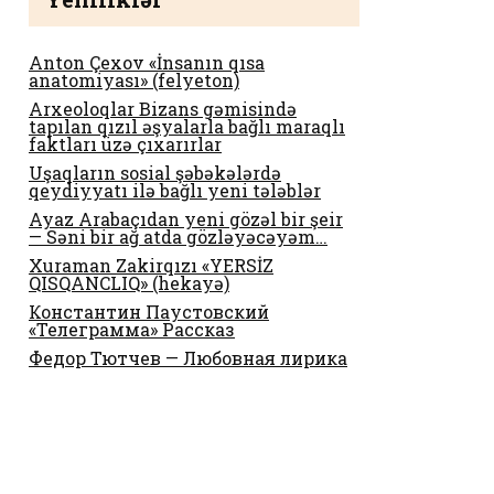
Anton Çexov «İnsanın qısa
anatomiyası» (felyeton)
Arxeoloqlar Bizans gəmisində
tapılan qızıl əşyalarla bağlı maraqlı
faktları üzə çıxarırlar
Uşaqların sosial şəbəkələrdə
qeydiyyatı ilə bağlı yeni tələblər
Ayaz Arabaçıdan yeni gözəl bir şeir
— Səni bir ağ atda gözləyəcəyəm…
Xuraman Zakirqızı «YERSİZ
QISQANCLIQ» (hekayə)
Константин Паустовский
«Телеграмма» Рассказ
Федор Тютчев — Любовная лирика