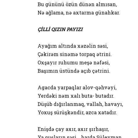
Bu gününü özün dünən almısan,
Nə ağlama, nə axtarma günahkar.
ÇİLLİ QIZIN PAYIZI
Ayağım altında xəzəlin səsi,
Çəkirəm sinəmə torpaq ətrini.
Oxşayır ruhumu meşə nəfəsi,
Başımın üstündə açıb çətrini.
Agacda yarpaqlar alov-qəhvəyi,
Yerdəki nəm xalı buta- butadır.
Düşüb dığırlanmaq, vallah, havayı,
Yoxuş sürüşkəndir, azca xatadır.
Enişdə çay axır, axır şırhaşır,
Ya quşların səsi… harda Süleyman…