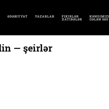
ƏDƏBIYYAT
YAZARLAR
FIKIRLƏR
KƏNDIMIZ
XATIRƏLƏR
GƏLƏN SƏS
n — şeirlər