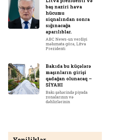
Litva prezidenti və
baş naziri hava
hücumu
siqnalından sonra
sığınacağa
aparılıblar.
ABC News-un verdiyi
məlumata görə, Litva
Prezidenti
Bakıda bu küçələrə
maşınların girişi
qadağan olunacaq –
SİYAHI
Bakı şəhərində piyada
zonalarının və
dəhlizlərinin
Yeniliklər