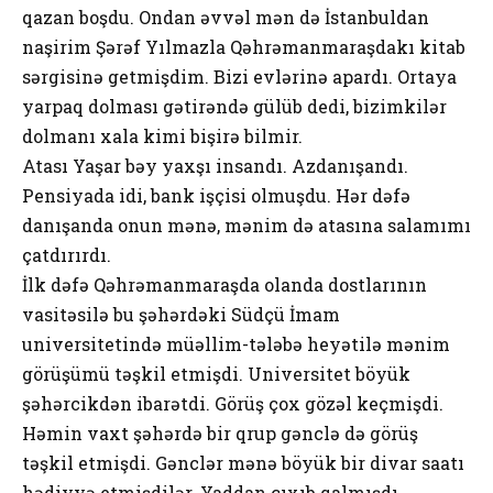
qazan boşdu. Ondan əvvəl mən də İstanbuldan
naşirim Şərəf Yılmazla Qəhrəmanmaraşdakı kitab
sərgisinə getmişdim. Bizi evlərinə apardı. Ortaya
yarpaq dolması gətirəndə gülüb dedi, bizimkilər
dolmanı xala kimi bişirə bilmir.
Atası Yaşar bəy yaxşı insandı. Azdanışandı.
Pensiyada idi, bank işçisi olmuşdu. Hər dəfə
danışanda onun mənə, mənim də atasına salamımı
çatdırırdı.
İlk dəfə Qəhrəmanmaraşda olanda dostlarının
vasitəsilə bu şəhərdəki Südçü İmam
universitetində müəllim-tələbə heyətilə mənim
görüşümü təşkil etmişdi. Universitet böyük
şəhərcikdən ibarətdi. Görüş çox gözəl keçmişdi.
Həmin vaxt şəhərdə bir qrup gənclə də görüş
təşkil etmişdi. Gənclər mənə böyük bir divar saatı
hədiyyə etmişdilər. Yaddan çıxıb qalmışdı.