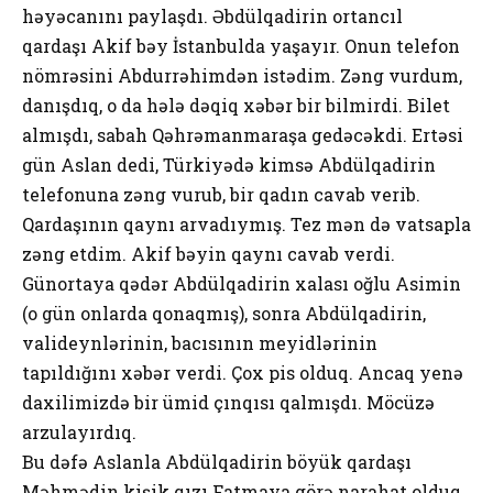
həyəcanını paylaşdı. Əbdülqadirin ortancıl
qardaşı Akif bəy İstanbulda yaşayır. Onun telefon
nömrəsini Abdurrəhimdən istədim. Zəng vurdum,
danışdıq, o da hələ dəqiq xəbər bir bilmirdi. Bilet
almışdı, sabah Qəhrəmanmaraşa gedəcəkdi. Ertəsi
gün Aslan dedi, Türkiyədə kimsə Abdülqadirin
telefonuna zəng vurub, bir qadın cavab verib.
Qardaşının qaynı arvadıymış. Tez mən də vatsapla
zəng etdim. Akif bəyin qaynı cavab verdi.
Günortaya qədər Abdülqadirin xalası oğlu Asimin
(o gün onlarda qonaqmış), sonra Abdülqadirin,
valideynlərinin, bacısının meyidlərinin
tapıldığını xəbər verdi. Çox pis olduq. Ancaq yenə
daxilimizdə bir ümid çınqısı qalmışdı. Möcüzə
arzulayırdıq.
Bu dəfə Aslanla Abdülqadirin böyük qardaşı
Məhmədin kişik qızı Fatmaya görə narahat olduq.