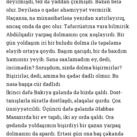
deyilmişdi, tez də yaddan çıxmışdı. Bəzən belə
olur. Deyilənə o qədər əhəmiyyət vermirik.
Haçansa, nə münasibətləsə yenidən xatırlayırıq,
ancaq onda da gec olur. Təfərrüatına vara bilmirik.
Abdülqadir yarpaq dolmasını çox xoşlayırdı. Bir
gün yoldaşım iri bir buludu dolma ilə təpələmə
eləyib ortaya qoydu. Başım qarışdı, bir də baxdım
hamısını yeyib. Sənə saxlamadım ey, dedi,
incimədin? Soruşdum, sizdə dolma bişirmirlər?
Bişirirlər, dedi, amma bu qədər dadlı olmur. Bu
nəsə başqa cür dadlıdı.
İkinci dəfə Bakıya gələndə də bizdə qaldı. Dost-
tanışlarla sürətlə dostlaşdı, əlaqələr qurdu. Çox
ünsiyyətcildi. Üçüncü dəfə gələndə Əlabbas
Masazırda bir ev tapdı, iki ay orda qaldı. Ora
gedəndə yoldaşımın bişirdiyi bir qazan yarpaq
dolmasını da apardı. Ertəsi gün ona baş çəkəndə