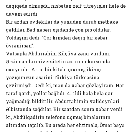
dəqiqədə olmuşdu, nisbətən zəif titrəyişlər hələ də
davam edirdi.
Bir azdan evdəkilər də yuxudan durub mətbəxə
gəldilər. Bəd xəbəri eşidəndə çox pis oldular.
Yoldaşım dedi: “Gör kimdən dəqiq bir xəbər
öyrənirsən”.
Vatsapla Abdurrəhim Küçüyə zəng vurdum.
Ərzincanda universitetin axırıncı kursunda
oxuyurdu. Artıq bir kitabı çıxmış, iki-üç
yazıçımızın əsərini Türkiyə türkcəsinə
çevirmişdi. Dedi ki, mən də xəbər gözləyirəm. Hər
tərəf qardı, yollar bağlıdı. 41 ildi hələ belə qar
yağmadığı bildirilir. Abdurrəhimin valideynləri
Əlbistanda sağdılar. Bir saatdan sonra xəbər verdi
ki, Abdülqadirin telefonu uçmuş binalarının
altından tapılıb. Bu arada hər ehtimala, Ömər bəyə