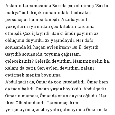
Aslanın tərcüməsində Bakıda çap olunmuş “Saxta
mafiya” adlı kiçik romanındakı hadisələr,
personajlar hamısı tanışdı. Azərbaycanlı
yazıçıların iyirmidən çox kitabını tərcümə
etmişdi. Çox işləyirdi. Sanki ömür payının az
olduğunu duyurdu. 32 yaşındaydı. Hər dəfə
soruşanda ki, haçan evlənirsən? Bu il, deyirdi.
Qayıdıb soruşurdu, toyuma çağırsam,
gələcəksiniz? Gələrik, deyirdim. Hamınız gəlin ha,
xalanı da gətir. Sən evlən, deyirdim, xalanı
gətirmək mənim boynuma.
Abdülqadir də, Ömər də çox istedadlıdı. Ömər həm
də təcrübəlidi. Ondan yaşda böyükdü. Abdülqadir
Ömərin maması, Ömər də onun dayısı oğludu. Hər
ikisi Əlbistandandı. Tərcüməçi kimi
yetişməyində, ədəbiyyata gəlməyində Ömərin də