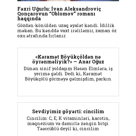
Fəxri Uğurlu: İvan Aleksandroviç
Qonçarovun “Oblomov” romanı
haqqında
Gözdən-könüldən uzaq əyalət kəndi. İdillik
məkan. Bu kənddə vaxt irəliləmir, zaman öz
oxu ətrafında fırlanır.
«Kəramət Böyükçöldən nə
öyrənməliyik?» — Anar Oğuz
Dünən sinif yoldaşım Həsən Elmlərə, iş
yerimə gəldi. Dedi ki, Kəramət
Böyükçölü görməyə gəlmişdim, parkın
Sevdiyimiz göyərti: cincilim
Cincilim: C, E, K vitaminləri, karotin,
maqnezium və dəmirlə zəngin bitgi
Təəccüblü deyil ki, cincilim