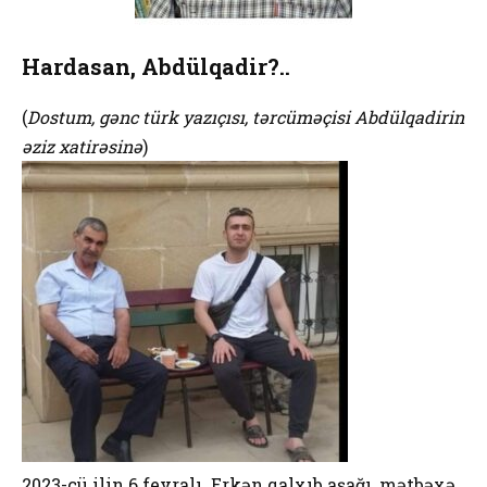
Hardasan, Abdülqadir?..
(
Dostum, gənc türk yazıçısı, tərcüməçisi Abdülqadirin
əziz xatirəsinə
)
2023-cü ilin 6 fevralı. Erkən qalxıb aşağı, mətbəxə