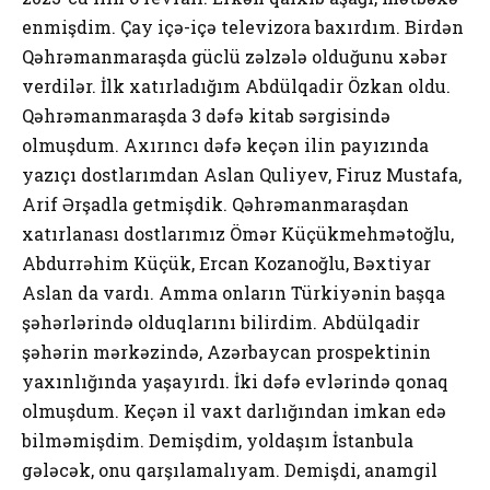
enmişdim. Çay içə-içə televizora baxırdım. Birdən
Qəhrəmanmaraşda güclü zəlzələ olduğunu xəbər
verdilər. İlk xatırladığım Abdülqadir Özkan oldu.
Qəhrəmanmaraşda 3 dəfə kitab sərgisində
olmuşdum. Axırıncı dəfə keçən ilin payızında
yazıçı dostlarımdan Aslan Quliyev, Firuz Mustafa,
Arif Ərşadla getmişdik. Qəhrəmanmaraşdan
xatırlanası dostlarımız Ömər Küçükmehmətoğlu,
Abdurrəhim Küçük, Ercan Kozanoğlu, Bəxtiyar
Aslan da vardı. Amma onların Türkiyənin başqa
şəhərlərində olduqlarını bilirdim. Abdülqadir
şəhərin mərkəzində, Azərbaycan prospektinin
yaxınlığında yaşayırdı. İki dəfə evlərində qonaq
olmuşdum. Keçən il vaxt darlığından imkan edə
bilməmişdim. Demişdim, yoldaşım İstanbula
gələcək, onu qarşılamalıyam. Demişdi, anamgil