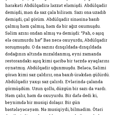
hərəkəti Abdülqadirə ləzzət eləmişdi. Abdülqadir
demişdi, mən də saz çala bilirəm. Sazı ona uzadıb
demişdi, çal görüm. Abdülqadir sinəsinə basıb
çalmış həm çalmış, həm də bir ağız oxumuşdu.
Səlim azını ondan almış və demişdi: “Pah, o aşıq
elə oxumurdu ha!” Bəs necə oxuyurdu, Abdülqadir
soruşmuşdu. O da sazını dınqıldada-dınqıldada
dodağının altında mızaldanmış, eyni zamanda
restorandakı aşıq kimi qəribə bir tərzdə ayaqlarını
oynatmış. Abdülqadir uğunmuşdu. Beləcə, Səlimi
görən kimi saz çaldırır, ona baxıb ürəkdən gülürdü.
Abdülqadir yaxşı saz çalırdı. Evlərində çalanda
görmüşdüm. Uzun qollu, düzgün bir sazı da vardı.
Həm çalır, həm də oxuyurdu. Bir dəfə dedi ki,
beynimdə bir musiqi dolaşır. Bir gün
bəstələyəcəyəm. Nə musiqiydi, bilmədim. Ötəri