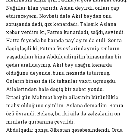
Nağıllar-filan yazırdı. Aslan deyirdi, onları çap
etdirəcəyəm. Növbəti dəfə Akif bəydən onu
soruşanda dedi, qız kənardadı. Tələsik Aslana
xəbər verdim ki, Fatma kənardadı, sağdı, sevindi.
Hətta feysədə bu barədə paylaşım da etdi. Sonra
dəqiqləşdi ki, Fatma öz evlərindəymiş. Onların
yaşadıqları bina Abdülqadirgilin binasından bir
qədər aralıdaymış. Akif bəy uşağın kənarda
olduğunu deyəndə, bunu nəzərdə tuturmuş.
Onların binası da ilk təkanlar vaxtı uçmuşdu.
Ailələrindən hələ dəqiq bir xəbər yoxdu.
Ertəsi gün Məhmət bəyin ailəsinin bütünlüklə
məhv olduğunu eşitdim. Aslana demədim. Sonra
özü öyrəndi. Beləcə, bu iki ailə də zəlzələnin on
minlərlə qurbanına çevrildi.
Abdülqadir qonşu Əlbistan qəsəbəsindəndi. Orda