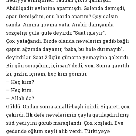
Abdülqadir evlərinə aparmışdı. Gələndə demişdi,
apar. Demişdim, onu harda aparım? Qoy qalsın
səndə. Amma qoyma yata. Arabir danışanda
sözgəlişi gülə-gülə deyirdi: “Saat işləyir”.
Çox yatağandı. Bizdə olanda nəvələrim gedib bağlı
qapısı ağzında dayanır, “baba, bu hələ durmayıb”,
deyirdilər. Saat 2 üçün günorta yeməyinə qalxırdı.
Bir gün soruşdum, içirsən? dedi, yox. Sonra qayıtdı
ki, gizlin içirəm, heç kim görmür.
— Heç kim?
— Heç kim.
— Allah da?
Güldü. Ondan sonra əməlli-başlı içirdi. Siqareti çox
çəkirdi. İlk dəfə nəvələrimin çayla qatılaşdırılmış
süd yediyini görüb maraqlandı. Çox xoşladı. Evə
gedəndə oğlum xeyli alıb verdi. Türkiyəyə