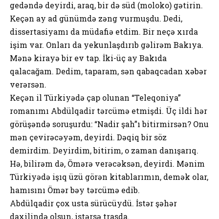
gedəndə deyirdi, araq, bir də süd (moloko) gətirin.
Keçən ay ad günümdə zəng vurmuşdu. Dedi,
dissertasiyamı da müdafiə etdim. Bir neçə xırda
işim var. Onları da yekunlaşdırıb gəlirəm Bakıya.
Mənə kirayə bir ev tap. İki-üç ay Bakıda
qalacağam. Dedim, taparam, sən qabaqcadan xəbər
verərsən.
Keçən il Türkiyədə çap olunan “Teleqoniya”
romanımı Abdülqadir tərcümə etmişdi. Üç ildi hər
görüşəndə soruşurdu: “Nadir şah”ı bitirmirsən? Onu
mən çevirəcəyəm, deyirdi. Dəqiq bir söz
demirdim. Deyirdim, bitirim, o zaman danışarıq.
Hə, bilirəm də, Ömərə verəcəksən, deyirdi. Mənim
Türkiyədə işıq üzü görən kitablarımın, demək olar,
hamısını Ömər bəy tərcümə edib.
Abdülqadir çox usta sürücüydü. İstər şəhər
daxilində olsun, istərsə trasda.