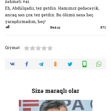
zəhməti var.
Eh, Abdülqadir, tez getdin. Hamımız gedəcəyik,
ancaq sən çox tez getdin. Bu ölümü sənə heç
yaraşdırmadım, heç!
Baxış:
871
Qiymət
Sizə maraqlı olar