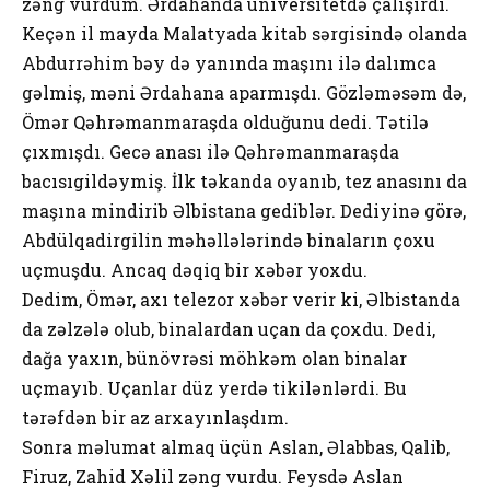
zəng vurdum. Ərdahanda universitetdə çalışırdı.
Keçən il mayda Malatyada kitab sərgisində olanda
Abdurrəhim bəy də yanında maşını ilə dalımca
gəlmiş, məni Ərdahana aparmışdı. Gözləməsəm də,
Ömər Qəhrəmanmaraşda olduğunu dedi. Tətilə
çıxmışdı. Gecə anası ilə Qəhrəmanmaraşda
bacısıgildəymiş. İlk təkanda oyanıb, tez anasını da
maşına mindirib Əlbistana gediblər. Dediyinə görə,
Abdülqadirgilin məhəllələrində binaların çoxu
uçmuşdu. Ancaq dəqiq bir xəbər yoxdu.
Dedim, Ömər, axı telezor xəbər verir ki, Əlbistanda
da zəlzələ olub, binalardan uçan da çoxdu. Dedi,
dağa yaxın, bünövrəsi möhkəm olan binalar
uçmayıb. Uçanlar düz yerdə tikilənlərdi. Bu
tərəfdən bir az arxayınlaşdım.
Sonra məlumat almaq üçün Aslan, Əlabbas, Qalib,
Firuz, Zahid Xəlil zəng vurdu. Feysdə Aslan