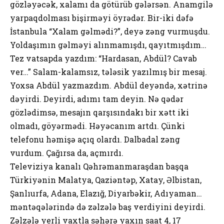
gözləyəcək, xalamı da götürüb gələrsən. Anamgilə
yarpaqdolması bişirməyi öyrədər. Bir-iki dəfə
İstanbula “Xalam gəlmədi?”, deyə zəng vurmuşdu.
Yoldaşımın gəlməyi alınmamışdı, qayıtmışdım…
Tez vatsapda yazdım: “Hardasan, Abdül? Cavab
ver…” Salam-kalamsız, tələsik yazılmış bir mesaj.
Yoxsa Abdül yazmazdım. Abdül deyəndə, xətrinə
dəyirdi. Deyirdi, adımı tam deyin. Nə qədər
gözlədimsə, mesajın qarşısındakı bir xətt iki
olmadı, göyərmədi. Həyəcanım artdı. Çünki
telefonu həmişə açıq olardı. Dalbadal zəng
vurdum. Çağırsa da, açmırdı.
Televiziya kanalı Qəhrəmanmaraşdan başqa
Türkiyənin Malatya, Qaziəntəp, Xatay, Əlbistan,
Şanlıurfa, Adana, Elazığ, Diyarbəkir, Adıyaman…
məntəqələrində də zəlzələ baş verdiyini deyirdi.
Zəlzələ yerli vaxtla səhərə yaxın saat 4, 17