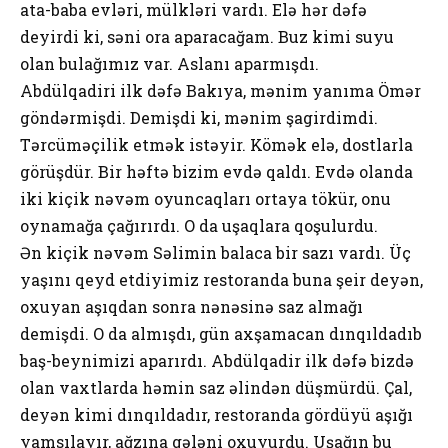
ata-baba evləri, mülkləri vardı. Elə hər dəfə
deyirdi ki, səni ora aparacağam. Buz kimi suyu
olan bulağımız var. Aslanı aparmışdı.
Abdülqadiri ilk dəfə Bakıya, mənim yanıma Ömər
göndərmişdi. Demişdi ki, mənim şagirdimdi.
Tərcüməçilik etmək istəyir. Kömək elə, dostlarla
görüşdür. Bir həftə bizim evdə qaldı. Evdə olanda
iki kiçik nəvəm oyuncaqları ortaya tökür, onu
oynamağa çağırırdı. O da uşaqlara qoşulurdu.
Ən kiçik nəvəm Səlimin balaca bir sazı vardı. Üç
yaşını qeyd etdiyimiz restoranda buna şeir deyən,
oxuyan aşıqdan sonra nənəsinə saz almağı
demişdi. O da almışdı, gün axşamacan dınqıldadıb
baş-beynimizi aparırdı. Abdülqadir ilk dəfə bizdə
olan vaxtlarda həmin saz əlindən düşmürdü. Çal,
deyən kimi dınqıldadır, restoranda gördüyü aşığı
yamsılayır, ağzına gələni oxuyurdu. Uşağın bu