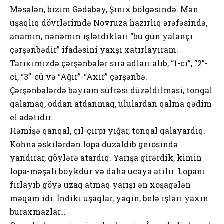
Məsələn, bizim Gədəbəy, Şınıx bölgəsində. Mən
uşaqlıq dövrlərimdə Novruza hazırlıq ərəfəsində,
anamın, nənəmin işlətdikləri “bu gün yalançı
çərşənbədir” ifadəsini yaxşı xatırlayıram.
Tariximizdə çərşənbələr sıra adları alıb, “1-ci”, “2”-
ci, “3”-cü və “Ağır”-“Axır” çərşənbə.
Çərşənbələrdə bayram süfrəsi düzəldilməsi, tonqal
qalamaq, oddan atdanmaq, ululardan qalma qədim
el adətidir.
Həmişə qanqal, çıl-çırpı yığar, tonqal qalayardıq.
Köhnə əskilərdən lopa düzəldib gerosində
yandırar, göylərə atardıq. Yarışa girərdik, kimin
lopa-məşəli böykdür və daha ucaya atılır. Lopanı
fırlayıb göyə uzaq atmaq yarışı ən xoşagələn
məqam idi. İndiki uşaqlar, yəqin, belə işləri yaxın
buraxmazlar…