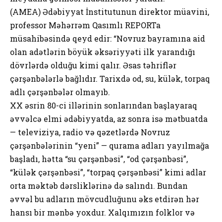
(AMEA) Ədəbiyyat İnstitutunun direktor müavini,
professor Məhərrəm Qasımlı REPORTa
müsahibəsində qeyd edir: “Novruz bayramına aid
olan adətlərin böyük əksəriyyəti ilk yarandığı
dövrlərdə olduğu kimi qalır. Əsas təhriflər
çərşənbələrlə bağlıdır. Tarixdə od, su, külək, torpaq
adlı çərşənbələr olmayıb.
XX əsrin 80-ci illərinin sonlarından başlayaraq
əvvəlcə elmi ədəbiyyatda, az sonra isə mətbuatda
— televiziya, radio və qəzetlərdə Novruz
çərşənbələrinin “yeni” — qurama adları yayılmağa
başladı, hətta “su çərşənbəsi”, “od çərşənbəsi”,
“külək çərşənbəsi”, “torpaq çərşənbəsi” kimi adlar
orta məktəb dərsliklərinə də salındı. Bundan
əvvəl bu adların mövcudluğunu əks etdirən hər
hansı bir mənbə yoxdur. Xalqımızın folklor və