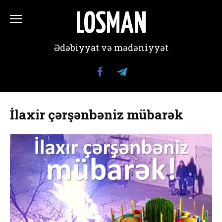
Перейти
к
LOSMAN
содержанию
Ədəbiyyat və mədəniyyət
İlaxir çərşənbəniz mübarək