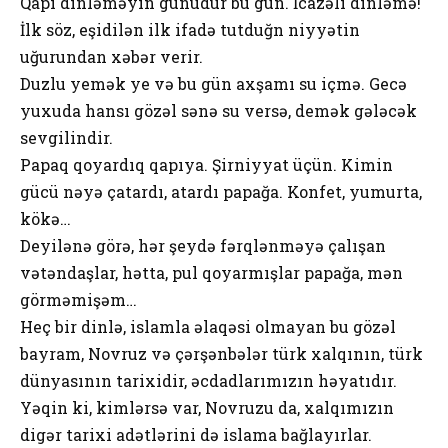
Qapı dinləməyin günüdür bu gün. İcazəli dinləmə!
İlk söz, eşidilən ilk ifadə tutduğn niyyətin
uğurundan xəbər verir.
Duzlu yemək ye və bu gün axşamı su içmə. Gecə
yuxuda hansı gözəl sənə su versə, demək gələcək
sevgilindir.
Papaq qoyardıq qapıya. Şirniyyat üçün. Kimin
gücü nəyə çatardı, atardı papağa. Konfet, yumurta,
kökə…
Deyilənə görə, hər şeydə fərqlənməyə çalışan
vətəndaşlar, hətta, pul qoyarmışlar papağa, mən
görməmişəm…
Heç bir dinlə, islamla əlaqəsi olmayan bu gözəl
bayram, Novruz və çərşənbələr türk xalqının, türk
dünyasının tarixidir, əcdadlarımızın həyatıdır.
Yəqin ki, kimlərsə var, Novruzu da, xalqımızın
digər tarixi adətlərini də islama bağlayırlar.