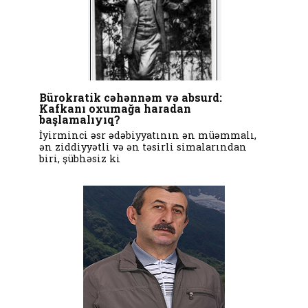
Bürokratik cəhənnəm və absurd:
Kafkanı oxumağa haradan
başlamalıyıq?
İyirminci əsr ədəbiyyatının ən müəmmalı,
ən ziddiyyətli və ən təsirli simalarından
biri, şübhəsiz ki