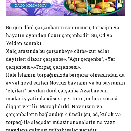
XALIQ MƏMMƏDOV
Bu gün dörd çərşənbənin sonuncusu, torpağın və
həyatın oyandığı İlaxır çərşənbədir. Su, Od və
Yeldən sonrakı.
Xalq arasında bu çərşənbəyə cürbə-cür adlar
deyirlər: «İlaxır çərşənbə», “Ağır çərşənbə”, «Yer
çərşənbəsi»,»Torpaq çərşənbəsi».
Hələ İslamın torpağımızda bərqərar olmasından da
əvvəl qeyd edilən Novruz bayramı və bu bayramın
“elçiləri” sayılan dord çərşənbə Azərbaycan
mədəniyyətində xüsusi yer tutur, onlara xüsusi
diqqət verilir. Maraqlıdırki, Novruzun və
çərşənbələrin bağlandığı 4 ünsür (su, od, külək və
torpaq) ilə əlaqədar müasir ənənələrin nə vaxt
meydana gəlməsi mübahisələr yaradır.