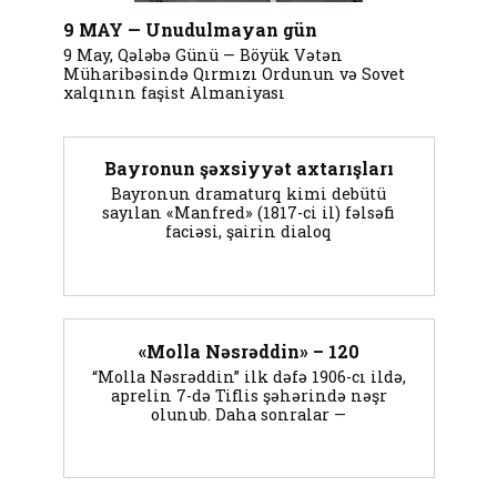
9 MAY — Unudulmayan gün
9 May, Qələbə Günü — Böyük Vətən
Müharibəsində Qırmızı Ordunun və Sovet
xalqının faşist Almaniyası
Bayronun şəxsiyyət axtarışları
Bayronun dramaturq kimi debütü
sayılan «Manfred» (1817-ci il) fəlsəfi
faciəsi, şairin dialoq
«Molla Nəsrəddin» – 120
“Molla Nəsrəddin” ilk dəfə 1906-cı ildə,
aprelin 7-də Tiflis şəhərində nəşr
olunub. Daha sonralar —