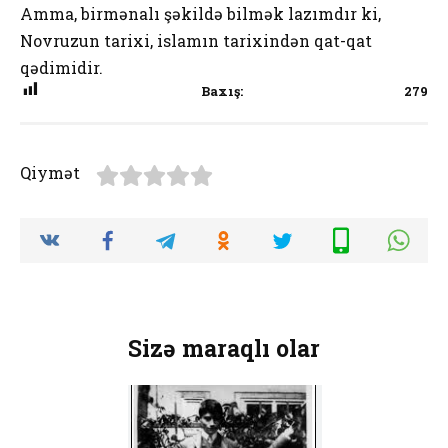
Amma, birmənalı şəkildə bilmək lazımdır ki,
Novruzun tarixi, islamın tarixindən qat-qat
qədimidir.
Baxış:
279
Qiymət
Sizə maraqlı olar