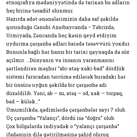
etnoqrafiya mədəniyyətində də tarixən bu adların
heç birinə təsadüf olunmur.
Hazırda adət-ənənələrimizin daha saf şəkildə
qorunduğu Cənubi Azərbaycanda – Təbrizdə,
Urmiyada, Zəncanda heç kəsin qeyd etdiyim
uydurma çərşənbə adları barədə təsəvvürü yoxdur.
Bununla bağlı hər hansı bir tarixi qaynaqda da söz
açılmır. …Dünyanın və insanın yaranmasını
şərtləndirən məşhur “abi-atəş-xaki-bad” dördlük
sistemi farscadan tərcümə edilərək buradakı hər
bir ünsürə uyğun şəkildə bir çərşənbə adı
düzəldilib. Yəni, ab — su, atəş — od, xak — torpaq,
bad — külək…”
Ümumilikdə, qədimlərdə çərşənbələr sayı 7 olub.
Üç çərşənbə “Yalançı”, dördü isə “doğru” olub.
Çox bölgələrdə indiyədək o “yalançı çərşənbə”
ifadəsinin dilə gətirilməsinə şahid oluruq.